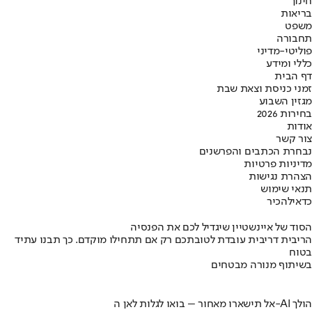
חינוך
בריאות
משפט
תחבורה
פוליטי-מדיני
כללי ומידע
דף הבית
זמני כניסת וצאת שבת
מגזין השבוע
בחירות 2026
אודות
צור קשר
נבחרת הכתבים והפרשנים
מדיניות פרטיות
הצהרת נגישות
תנאי שימוש
כדאי
להכיר
הסוד של איינשטיין שיגדיל לכם את הפנסיה
הריבית דריבית עובדת לטובתכם רק אם תתחילו מוקדם. כך תבנו עתיד
בטוח
בשיתוף מנורה מבטחים
אל תישארו מאחור – בואו לגלות לאן ה-AI הולך