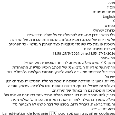
אוכל
מגזין
אנחנו מגייסים
English
X
ספורט
כדורגל ישראלי
בלי בושה: ירדן ממשיכה להפעיל לחץ על פיפ"א נגד ישראל
על פי דיווח של הכתב רומיין מולינה, התאחדות הכדורגל של המדינה
השכנה פועלת כדי שיוטלו סנקציות מצד הארגון העולמי • כל הפרטים
מערכת ספורט היום
27/5/2024, 18:53
,עודכן
27/5/2024, 18:58
0
השמעה
מתוך X / נשיא פיפ"א מתייחס להדחה האפשרית של ישראל
מרתיח.
על פי דיווח הערב (שני) של הכתב רומיין מולינה, התאחדות
הכדורגל הירדנית ממשיכה להפעיל לחץ מאחורי הקלעים על פיפ"א, נגד
ישראל.
בדיווח, נטען כי המדינה השכנה תומכת בהטלת הסנקציות מצד הארגון
העולמי על ישראל. בנוסף, מדינות נוספות כמו אלג'יריה, עיראק, סוריה
ותימן תומכות גם הן במהלך של הירדנים.
כזכור, לפני מספר ימים דנו בנושא הטלת הסנקציות בקונגרס העולמי של
פיפ"א שנערך בתאילנד לאור דרישת התאחדות הכדורגל הפלשתינית
והעומד בראשה, ג'יבריל רג'וב. בסופו של דבר, פיפ"א לא הצביעה נגד
השעיית ישראל.
La fédération de Jordanie 🇯🇴 poursuit son travail en coulisses