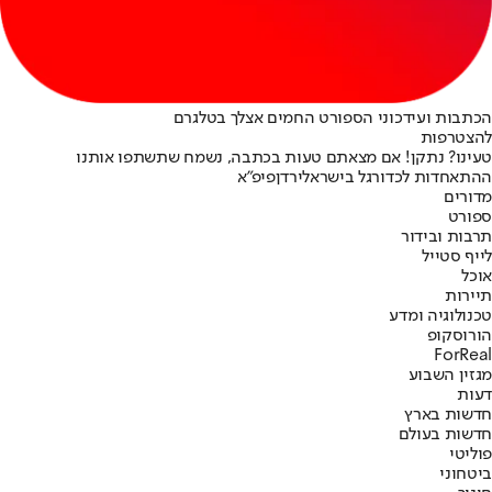
הכתבות ועידכוני הספורט החמים אצלך בטלגרם
להצטרפות
טעינו? נתקן! אם מצאתם טעות בכתבה, נשמח שתשתפו אותנו
ההתאחדות לכדורגל בישראל
ירדן
פיפ"א
מדורים
ספורט
תרבות ובידור
לייף סטייל
אוכל
תיירות
טכנולוגיה ומדע
הורוסקופ
ForReal
מגזין השבוע
דעות
חדשות בארץ
חדשות בעולם
פוליטי
ביטחוני