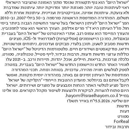
"ישראל היום" הוא גוף תקשורת שנוסד מתוך האמונה שהציבור הישראלי
ראוי לעיתונות טובה יותר, מאוזנת יותר ומדויקת יותר. עיתונות שמדברת
ולא צועקת. עיתונות אמינה, אובייקטיבית ועניינית. עיתונות אחרת וללא
תשלום. המהדורה המודפסת הראשונה פורסמה ב-30 ביולי 2007, וב-2010
הפך "ישראל היום" לעיתון הישראלי בעל שיעור החשיפה הגבוה ביותר בימי
חול. מו"ל העיתון היא ד"ר מרים אדלסון. העורך הראשי הוא עמר לחמנוביץ,
והעורך המייסד הוא עמוס רגב. אתרי האינטרנט של "ישראל היום" בעברית
ובאנגלית, כמו כן היישומונים (אפליקציות) לאנדרואיד ול-iOS, מציגים
חדשות מסביב לשעון, תוכן בלעדי, מבזקים ועדכונים, ניתוחים ופרשנויות,
וידיאו, פודקאסטים ושידורים חיים. פלטפורמות הדיגיטל של "ישראל היום"
כוללות ערוצי חדשות ודעות, תרבות ובידור, לייף סטייל, טכנולוגיה, ספורט,
כלכלה וצרכנות, בריאות, חיילים, אוכל, יהדות, תיירות ורכב. ב-2021 עלו
לאוויר האתר החדש והיישומון החדש של "ישראל היום" בעברית, במטרה
לספק לגולשים חוויה מהירה, עדכנית, בטוחה ונוחה. תכני המהדורה
המודפסת של העיתון זמינים גם באתר, במהדורה יומית מקוונת, ואפשר
לקבל אותם גם בניוזלטר. מועדון ההטבות הייחודי "הקליקה של ישראל
היום" מציע לגולשי האתר הנחות ומבצעים על מוצרים ושירותים. ישראל
היום פתוח להערות, לביקורת ולהצעות לשיפור מקהל הקוראים. פנו אלינו
במייל hayom@israelhayom.co.il.
יום שלישי, 5.5.2026
י"ח באייר תשפ"ו
חדשות
דעות
ספורט
ForReal
תרבות ובידור