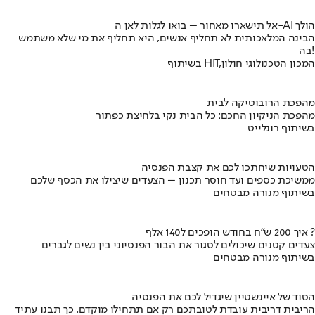
אל תישארו מאחור – בואו לגלות לאן ה-AI הולך
הבינה המלאכותית לא תחליף אנשים, היא תחליף את מי שלא משתמש
בה!
בשיתוף HIT,המכון הטכנולוגי חולון
מהפכת הרובוטיקה לבית
מהפכת הניקיון החכם: כל הבית נקי בלחיצת כפתור
בשיתוף רונלייט
הטעויות שיחתכו לכם את קצבת הפנסיה
ממשיכת כספים ועד חוסר תכנון – הצעדים שיצילו את הכסף שלכם
בשיתוף מנורה מבטחים
איך 200 ש"ח בחודש הופכים ל140 אלף ?
צעדים קטנים שיכולים לסגור את הבור הפנסיוני בין נשים לגברים
בשיתוף מנורה מבטחים
הסוד של איינשטיין שיגדיל לכם את הפנסיה
הריבית דריבית עובדת לטובתכם רק אם תתחילו מוקדם. כך תבנו עתיד