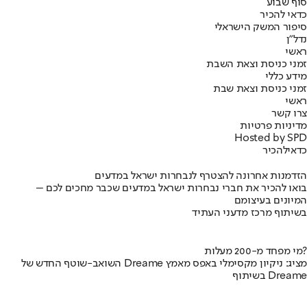
סוף שבוע
כדאי להכיר
סיפור המשק הישראלי
נדל"ן
ראשי
זמני כניסת וצאת השבת
מידע כללי
זמני כניסת וצאת שבת
ראשי
צרו קשר
מדיניות פרטיות
Hosted by SPD
כדאי
להכיר
הזדמנות אחרונה להצטרף לנבחרות ישראל במדעים
בואו להכיר את חברי נבחרות ישראל במדעים שכבר מחכים לכם –
המיונים בעיצומם
בשיתוף מרכז מדעני העתיד
מי מפחד מ-200 מעלות?
השואב-שוטף החדש של Dreame מציג: ניקיון מקסימלי באפס מאמץ
בשיתוף Dreame