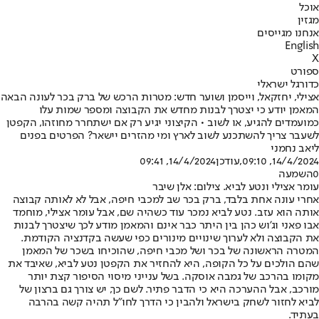
אוכל
מגזין
אנחנו מגייסים
English
X
ספורט
כדורגל ישראלי
אצילי, יחזקאל, וייסמן ושוער חדש: מטרות הרכש של ברק בכר לעונה הבאה
המאמן יודע כי יצטרך לבנות מחדש את הקבוצה ומספר שמות עלו
כמועמדים להגיע, או לשוב • הקיצוני יגיע רק אם ישתחרר מחוזהו, הקפטן
לשעבר צריך להשתכנע לשוב לארץ ומי מהזרים יישאר? הפרטים בפנים
ליאב נחמני
14/4/2024, 09:10
,עודכן
14/4/2024, 09:41
0
השמעה
עומר אצילי ונטע לביא. צילום: אלן שיבר
אחרי עונה אחת בלבד, ברק בכר שב למכבי חיפה, אבל לא לאותה קבוצה
אותה הוא עזב. נטע לביא נמכר עוד כשהיה שם, אבל עומר אצילי, מוחמד
אבו פאני וג'וש כהן בין היתר כבר אינם והמאמן מודע לכך שיצטרך לבנות
את הקבוצה ולא לערוך שינויים מינורים כפי שעשה בקדנציה הקודמת.
המטרה הראשונה של בכר ושל מכבי חיפה, ש
הוכיחו בשכר של המאמן
שהם הולכים על כל הקופה
, היא להחזיר את הקפטן נטע לביא, שאיבד את
מקומו בהרכב של גמבה אוסקה. בשל ענייני מיסוי הסיפור קצת יותר
מורכב, אבל ההערכה היא כי הדבר פתיר. לשם כך, יש צורך גם ברצון של
לביא לחזור לשחק בישראל ולהבין כי הדרך לחו"ל תהיה קשה בהרבה
בעתיד.