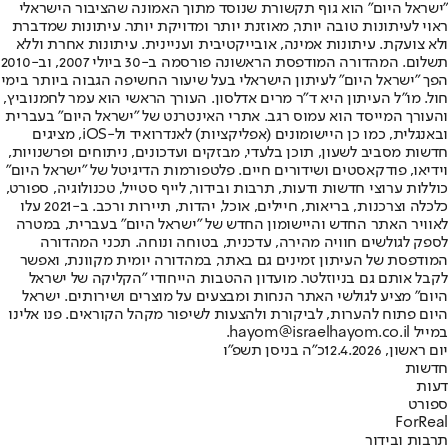
"ישראל היום" הוא גוף תקשורת שנוסד מתוך האמונה שהציבור הישראלי
ראוי לעיתונות טובה יותר, מאוזנת יותר ומדויקת יותר. עיתונות שמדברת
ולא צועקת. עיתונות אמינה, אובייקטיבית ועניינית. עיתונות אחרת וללא
תשלום. המהדורה המודפסת הראשונה פורסמה ב-30 ביולי 2007, וב-2010
הפך "ישראל היום" לעיתון הישראלי בעל שיעור החשיפה הגבוה ביותר בימי
חול. מו"ל העיתון היא ד"ר מרים אדלסון. העורך הראשי הוא עמר לחמנוביץ,
והעורך המייסד הוא עמוס רגב. אתרי האינטרנט של "ישראל היום" בעברית
ובאנגלית, כמו כן היישומונים (אפליקציות) לאנדרואיד ול-iOS, מציגים
חדשות מסביב לשעון, תוכן בלעדי, מבזקים ועדכונים, ניתוחים ופרשנויות,
וידיאו, פודקאסטים ושידורים חיים. פלטפורמות הדיגיטל של "ישראל היום"
כוללות ערוצי חדשות ודעות, תרבות ובידור, לייף סטייל, טכנולוגיה, ספורט,
כלכלה וצרכנות, בריאות, חיילים, אוכל, יהדות, תיירות ורכב. ב-2021 עלו
לאוויר האתר החדש והיישומון החדש של "ישראל היום" בעברית, במטרה
לספק לגולשים חוויה מהירה, עדכנית, בטוחה ונוחה. תכני המהדורה
המודפסת של העיתון זמינים גם באתר, במהדורה יומית מקוונת, ואפשר
לקבל אותם גם בניוזלטר. מועדון ההטבות הייחודי "הקליקה של ישראל
היום" מציע לגולשי האתר הנחות ומבצעים על מוצרים ושירותים. ישראל
היום פתוח להערות, לביקורת ולהצעות לשיפור מקהל הקוראים. פנו אלינו
במייל hayom@israelhayom.co.il.
יום ראשון, 12.4.2026
כ"ה בניסן תשפ"ו
חדשות
דעות
ספורט
ForReal
תרבות ובידור