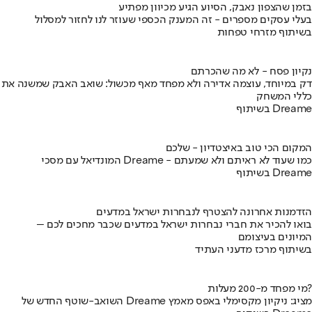
בזמן שהצפון נאבק, הסיוע הגיע מכיוון מפתיע
בעלי עסקים מספרים - זה המענק הכספי שעוזר לנו לחזור למסלול
בשיתוף מזרחי טפחות
נקיון פסח - לא מה שהכרתם
דק במיוחד, עוצמה אדירה ולא מפחד מאף מכשול: שואב האבק שמשנה את
כללי המשחק
בשיתוף Dreame
המקום הכי טוב באיצטדיון - שלכם
המונדיאל עם מסכי Dreame - כמו שעוד לא ראיתם ולא שמעתם
בשיתוף Dreame
הזדמנות אחרונה להצטרף לנבחרות ישראל במדעים
בואו להכיר את חברי נבחרות ישראל במדעים שכבר מחכים לכם –
המיונים בעיצומם
בשיתוף מרכז מדעני העתיד
מי מפחד מ-200 מעלות?
השואב-שוטף החדש של Dreame מציג: ניקיון מקסימלי באפס מאמץ