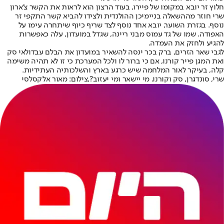
חלוץ זר יובא במקומו של פיירו, בעוד הרצון הוא לראות את הקשר צ'ארון
שרי חוזר מההשאלה בניימיכן ההולנדית ולצידו להביא קשר התקפי זר
נוסף. בגזרת השוער, יובא אחד נוסף לצד שריף כיוף שיתחרה עימו על
האפודה. שמו של גד עמוס מבני ריינה, שגדל במועדון, עלה כאפשרות
להגיע ולחזק את העמדה.
לגבי שאר הזרים, ברק בכר ינסה להשאיר במועדון את הבלם עבדולאי סק
ואת המגן פייר קורנו, אם כי ברור לו ולכל המערכת כי זו לא תהיה משימה
קלה, בעיקר לאור המלחמה שיש כרגע בארץ והשלכותיה העתידיות.
שרי, סונדגרן, סק וקורנו. מי יישאר ומי יעזוב?,צילום: מאור אלקסלסי