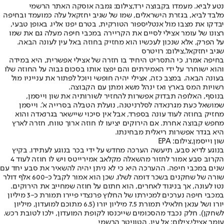
נטע לביא. מעמדו בקבוצה ירד,צילום: גמבה אוסקה האתר הרשמי
מלבד לביא, בגזרת הישראלים, שמו של שגיב יחזקאל עלה כמועמד ובחיפה
יבדקו את מצבו מול אנטליספור הטורקית, בטרם יפנו אליו. באופן טבעי,
רצונו של עומר אצילי לסיים את הקריירה במכבי חיפה מעלה גם את שמו
על הפרק, אלא שנכון לעכשיו הוא מחזיק בחוזה באל עין לעונה הבאה.
שגיב יחזקאל,צילום: רויטרס
בחיפה אמרו, כי התסריט היחיד בו חזרה של אצילי אפשרית, היא במידה
והוא ישוחרר על ידי האמירתים והם יפצו אותו בסכום גבוה על החוזה שלו
בעונה הבאה. במצב כזה, אצילי יהיה חופשי ויוכל לפתור את ענייניו מול
רשויות המס בארץ ואז ינהל משא ומתן עם הקבוצה.
בנוסף, האלופה תבדוק אפשרות להחזיר לשורותיה את שון וייסמן,
שמושאל כעת מגרנאדה לסלרניטנה, נועלת הטבלה בסרייה א'. וייסמן
מחזיק בחוזה לעוד עונה בספרד, אבל אין סיכוי שיישאר בגרנאדה והוא
מחפש קבוצה אחרת. אם הירוקים יציעו לו חוזה ארוך טווח, חזרה לארץ
היא בגדר אפשרות ריאלית מבחינתו.
שון וייסמן,צילום: EPA
בנוגע לדיא סבע, תיעשה הערכה מחדש על ידי בכר בנוגע לעתידו. בקיץ
הקרוב סבע אמור לחזור מהשאלה מקלאב אמירייטס ויש לו חוזה לעוד 4
שנים במכבי חיפה. ההערכה היא כי לא ניתן יהיה להשאיר את סבע יחד עם
שורה של שחקנים בשכר דומה לשלו, שכן הוא אמור לקבל כ-600 אלף דולר
נטו לעונה, אך בניגוד לאחרים, הוא חתום על חוזה שמחייב את הירוקים.
במכבי חיפה נערכים למכירתו של החלוץ פרנצדי פיירו תמורת כ-3 מיליון
יורו ושל ענאן חלאילי תמורת 7.5 מיליון יורו (6.5 מתוכם למועדון, מיליון
לשחקן). חלק נכבד מהסכומים שייכנסו לקופת המועדון, ילכו לטובת רכש.
עומר אצילי,צילום: אל עין, הטוויטר הרשמי