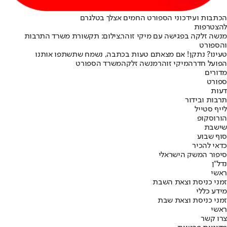
הכתבות ועידכוני הספורט החמים אצלך בטלגרם
להצטרפות
מנשה זלקה בפגישה עם מיקי זוהר,צילום: תקשורת משרד התרבות
והספורט
טעינו? נתקן! אם מצאתם טעות בכתבה, נשמח שתשתפו אותנו
הפועל חדרה
מיקי זוהר
מנשה זלקה
משרד הספורט
מדורים
ספורט
דעות
תרבות ובידור
לייף סטייל
הורוסקופ
שישבת
סוף שבוע
כדאי להכיר
סיפור המשק הישראלי
נדל"ן
ראשי
זמני כניסת וצאת השבת
מידע כללי
זמני כניסת וצאת שבת
ראשי
צרו קשר