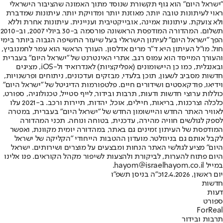
"ישראל היום" הוא גוף תקשורת שנוסד מתוך האמונה שהציבור הישראלי
ראוי לעיתונות טובה יותר, מאוזנת יותר ומדויקת יותר. עיתונות שמדברת
ולא צועקת. עיתונות אמינה, אובייקטיבית ועניינית. עיתונות אחרת וללא
תשלום. המהדורה המודפסת הראשונה פורסמה ב-30 ביולי 2007, וב-2010
הפך "ישראל היום" לעיתון הישראלי בעל שיעור החשיפה הגבוה ביותר בימי
חול. מו"ל העיתון היא ד"ר מרים אדלסון. העורך הראשי הוא עמר לחמנוביץ,
והעורך המייסד הוא עמוס רגב. אתרי האינטרנט של "ישראל היום" בעברית
ובאנגלית, כמו כן היישומונים (אפליקציות) לאנדרואיד ול-iOS, מציגים
חדשות מסביב לשעון, תוכן בלעדי, מבזקים ועדכונים, ניתוחים ופרשנויות,
וידיאו, פודקאסטים ושידורים חיים. פלטפורמות הדיגיטל של "ישראל היום"
כוללות ערוצי חדשות ודעות, תרבות ובידור, לייף סטייל, טכנולוגיה, ספורט,
כלכלה וצרכנות, בריאות, חיילים, אוכל, יהדות, תיירות ורכב. ב-2021 עלו
לאוויר האתר החדש והיישומון החדש של "ישראל היום" בעברית, במטרה
לספק לגולשים חוויה מהירה, עדכנית, בטוחה ונוחה. תכני המהדורה
המודפסת של העיתון זמינים גם באתר, במהדורה יומית מקוונת, ואפשר
לקבל אותם גם בניוזלטר. מועדון ההטבות הייחודי "הקליקה של ישראל
היום" מציע לגולשי האתר הנחות ומבצעים על מוצרים ושירותים. ישראל
היום פתוח להערות, לביקורת ולהצעות לשיפור מקהל הקוראים. פנו אלינו
במייל hayom@israelhayom.co.il.
יום ראשון, 12.4.2026
כ"ה בניסן תשפ"ו
חדשות
דעות
ספורט
ForReal
תרבות ובידור