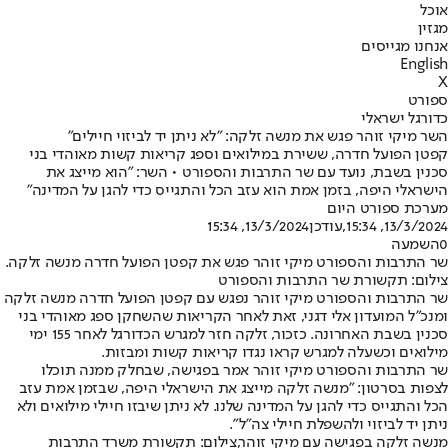
אוכל
מגזין
אנחנו מגייסים
English
X
ספורט
כדורגל ישראלי
השר מיקי זוהר פגש את מנשה זלקה: "לא ניתן יד לביזוי חיילים"
קפטן הפועל חדרה, ששירת במילואים וספג קריאות קשות מאוהדי בני
סכנין בשבת, נועד עם שר התרבות והספורט • השר: "הוא מייצג את
הישראלי היפה, בזמן אמת הוא עזב הכל והתגייס כדי להגן על המדינה"
מערכת ספורט היום
13/3/2024, 15:34
,עודכן
13/3/2024, 15:34
0
השמעה
שר התרבות והספורט מיקי זוהר פגש את קפטן הפועל חדרה מנשה זלקה.
צילום: תקשורת שר התרבות והספורט
שר התרבות והספורט מיקי זוהר נפגש עם קפטן הפועל חדרה מנשה זלקה
ומנכ"ל המועדון אלי דגני, זאת לאחר הקריאות שהשחקן ספג מאוהדי בני
סכנין בשבת האחרונה. כזכור, זלקה חזר למגרש הכדורגל לאחר 155 ימי
מילואים וכשעלה למגרש קראו נגדו קריאות קשות ומבזות.
שר התרבות והספורט מיקי זוהר אמר בפגישה, שבחלק ממנה תוכלו
לצפות בסרטון: "מנשה זלקה מייצג את הישראלי היפה, שבזמן אמת עזב
הכל והתגייס כדי להגן על המדינה שלנו. לא ניתן שיבזו חיילי מילואים ולא
ניתן יד לביזוי ולהשפלת חיילי צה״ל".
מנשה זלקה בפגישה עם מיקי זוהר,צילום: תקשורת משרד התרבות