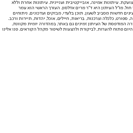
ועקת. עיתונות אמינה, אובייקטיבית ועניינית. עיתונות אחרת וללא
עור החשיפה הגבוה ביותר בימי חול. מו"ל העיתון היא ד"ר מרים אדלסון. העורך הראשי הוא עמר
 והעורך המייסד הוא עמוס רגב. אתרי האינטרנט של "ישראל היום" בעברית ובאנגלית, כמו כן היישומונים (אפליקציות) לאנדרואיד ול-iOS, מציגים חדשות מסביב לשעון, תוכן בלעדי, מבזקים ועדכונים, ניתוחים
, ספורט, כלכלה וצרכנות, בריאות, חיילים, אוכל, יהדות, תיירות ורכב.
דורה המודפסת של העיתון זמינים גם באתר, במהדורה יומית מקוונת,
היום פתוח להערות, לביקורת ולהצעות לשיפור מקהל הקוראים. פנו אלינו