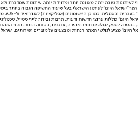
לעיתונות טובה יותר, מאוזנת יותר ומדויקת יותר. עיתונות שמדברת ולא צ
שלום. המהדורה המודפסת הראשונה פורסמה ב-30 ביולי 2007, וב-2010 הפך "ישראל היום" לעיתון הישראלי בעל שי
לחמנוביץ,
ל היום" כוללות ערוצי חדשות ודעות, תרבות ובידור, לייף סטייל, טכנולוגיה
ברית, במטרה לספק לגולשים חוויה מהירה, עדכנית, בטוחה ונוחה. תכני המה
ל היום" מציע לגולשי האתר הנחות ומבצעים על מוצרים ושירותים. ישראל 