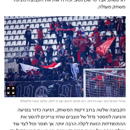
לא פשוט. אבל מי שכן נסע, זכה לראות את הקבוצה מציגה 
משחק מעולה.
אוהדי הפועל באר שבע בדוחא. ראו ניצחון ראשון שם מ-2017,
צילום: מאור אלקסלסי
הקבוצה שלטה ברוב דקות המשחק, הניעה כדור בנגיעה 
והגיעה למספר גדול של מצבים שהיו צריכים להפוך את 
ההתמודדות הזאת לקלה הרבה יותר. אך חוסר מזל לצד עוד 