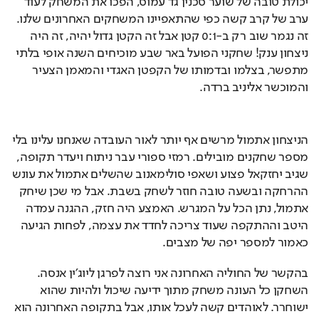
יכולת טובה של שוער סכנין גד עמוס, הפכו את המשחק לעוד 
ערב של קרב קשה כפי שהתאפיינו המשחקים האחרונים שלנו. 
זה נגמר שוב רק ב-0:1 קטן אבל זה הקטן גדול יהיה, זה היה 
ניצחון ענק! שחקני הפועל באר שבע מוכיחים השנה אופי בלתי 
מתפשר, בצלמו ובדמותו של הקפטן האגדי והמאמן הצעיר 
והמוכשר אליניב ברדה.
הניצחון אתמול מרשים אף יותר לאור העובדה שאנחנו עלינו בלי 
מספר שחקנים מובילים. רמזי ספורי עבר ניתוח ויעדר תקופה, 
שגיב יחזקאל פצוע ושאפי סולימאנוב שהשלים אתמול את עונש 
ההרחקה ובשעה טובה חוזר לשחק בשבת. אבל מי שכן שיחק 
אתמול, נתן הכל על המגרש. האמצע היה חזק, ההגנה עמדה 
היטב וההתקפה שעוד צריכה לחדד את עצמה, לפחות הגיעה 
כאמור למספר יפה של מצבים.
בהקשר של החוליה האחרונה אני רוצה לפרגן ליוג׳ין אנסה. 
השחקן כל העונה משחק מתוך ידיעה שיכול ולהיות שהוא 
ישוחרר. לאוהדים קשה לעכל אותו, אבל בתקופה האחרונה הוא 