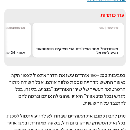
עוד כותרות
שחר שפירו
|
9:17
מערכת תרבות היום
|
8:54
משתדרגת? אחד הפיצ'רים הכי מציקים בוואטסאפ
הגיע לישראל
אחרי 24 שנה: הפרשן הוותיק עוזב את חדשות 13
בסביבות 150-200 אוהדים עשו את הדרך אתמול לצפון הקר, 
כאשר החשש מדחייה נוספת מלווה אותם. אבל השורה מתוך 
הרפרטואר העשיר של שירי האוהדים: "בגביע, בליגה, בכל 
מגרש ובכל מזג אוויר" היא זו שהובילה אותם וגרמה להם 
להתגבר על החששות.
ניתן להבין כמובן את האוהדים שבחרו לא להגיע אתמול לסכנין, 
בכל זאת המשחק שוחק ביום חול, בשעה מאוחרת ובמזג אוויר 