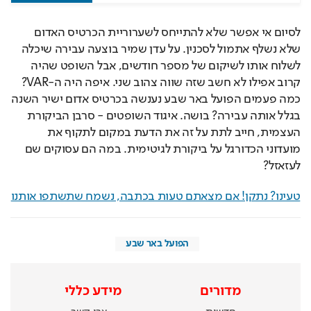
לסיום אי אפשר שלא להתייחס לשערוריית הכרטיס האדום 
שלא נשלף אתמול לסכנין. על עדן שמיר בוצעה עבירה שיכלה 
לשלוח אותו לשיקום של מספר חודשים, אבל השופט שהיה 
קרוב אפילו לא חשב שזה שווה צהוב שני. איפה היה ה-VAR? 
כמה פעמים הפועל באר שבע נענשה בכרטיס אדום ישיר השנה 
בגלל אותה עבירה? בושה. איגוד השופטים - סרבן הביקורת 
העצמית, חייב לתת על זה את הדעת במקום לתקוף את 
מועדוני הכדורגל על ביקורת לגיטימית. במה הם עסוקים שם 
לעזאזל?
טעינו? נתקן! אם מצאתם טעות בכתבה, נשמח שתשתפו אותנו
הפועל באר שבע
מדורים
מידע כללי