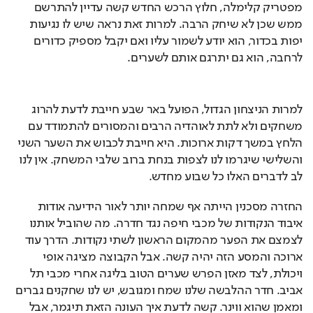
מפטריק קלימלה, חלוץ הרכש החדש קשה עדיין להתרשם 
ממש שכן לא שיחק הרבה. למרות זאת נראה שיש לו נגיעות 
יפות בכדור, הוא יודע לשמור עליו ואם יקבל מספיק כדורים 
לרחבה, הוא גם יתרגם אותם לשערים.
למרות הניצחון הגדול, הפועל באר שבע חייבת לדעת להרוג 
משחקים ולא לתת לאוהדיה הרבים והמסורים להתמודד עם 
הלחץ במשך דקות ארוכות. היא חייבת לכבוש את השער השני 
והשלישי שיגרמו לנו לצפות בנחת ברוב שלבי המשחק. אין לנו 
לב לדברים האלו כל שבוע מחדש.
החזרה מסכנין הייתה אף שמחה יותר לאור הידיעה אודות 
איבוד הנקודות של מכבי חיפה נגד חדרה. מה שהוביל אותנו 
לצמצם את הפער מהמקום הראשון לשתי נקודות. הדרך עוד 
ארוכה והמסע הזה יהיה קשה. אבל הקבוצה מציגה אופי 
ויכולת, לצד מאזן הפרש שערים הטוב בליגה אחרי מכבי תל 
אביב. חדר ההלבשה שלנו שמח ומגובש, יש לנו שחקנים גברים 
ומאמן שהוא ווינר. קשה לדעת איך העונה הזאת תיגמר, אבל 