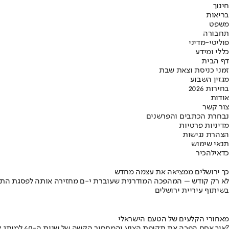
חינוך
בריאות
משפט
תחבורה
פוליטי-מדיני
כללי ומידע
דף הבית
זמני כניסת וצאת שבת
מגזין השבוע
בחירות 2026
אודות
צור קשר
נבחרת הכתבים והפרשנים
מדיניות פרטיות
הצהרת נגישות
תנאי שימוש
כדאי
להכיר
כך ירושלים ממציאה את עצמה מחדש
לא רק קודש – המהפכה המודרנית שעוברת י-ם מחזירה אותה לפסגת התי
בשיתוף עיריית ירושלים
מאחורי הקלעים של הטעם הישראלי
איך אסם הפכה את תקופת הצנע והמחסור הקשה של שנות ה-40 למותג לאומי?