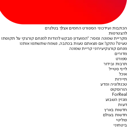
הכתבות ועידכוני הספורט החמים אצלך בטלגרם
להצטרפות
מקריית שמונה נמסר: "המועדון מבקש להודות למנחם קורצקי על תקופתו ב
טעינו? נתקן! אם מצאתם טעות בכתבה, נשמח שתשתפו אותנו
מנחם קורצקי
עירוני קריית שמונה
מדורים
ספורט
תרבות ובידור
לייף סטייל
אוכל
תיירות
טכנולוגיה ומדע
הורוסקופ
ForReal
מגזין השבוע
דעות
חדשות בארץ
חדשות בעולם
פוליטי
ביטחוני