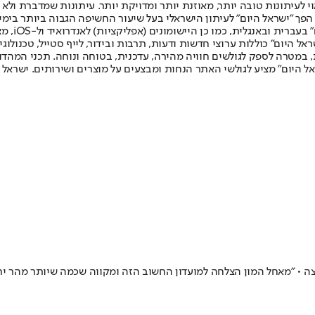
לעיתונות טובה יותר, מאוזנת יותר ומדויקת יותר. עיתונות שמדברת ולא צ
שלום. המהדורה המודפסת הראשונה פורסמה ב-30 ביולי 2007, וב-2010 הפך "ישראל היום" לעיתון הישראלי בעל שי
לחמנוביץ,
ל היום" כוללות ערוצי חדשות ודעות, תרבות ובידור, לייף סטייל, טכנולוגיה
ברית, במטרה לספק לגולשים חוויה מהירה, עדכנית, בטוחה ונוחה. תכני המה
ל היום" מציע לגולשי האתר הנחות ומבצעים על מוצרים ושירותים. ישראל 
צה • "מאחל המון הצלחה למועדון החשוב הזה ומקווה שכמה שיותר מהר יח