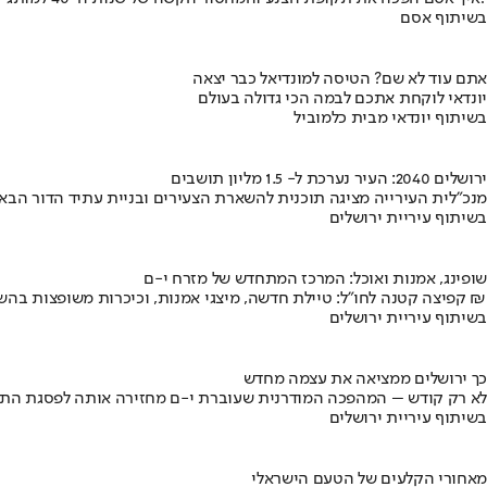
בשיתוף אסם
אתם עוד לא שם? הטיסה למונדיאל כבר יצאה
יונדאי לוקחת אתכם לבמה הכי גדולה בעולם
בשיתוף יונדאי מבית כלמוביל
ירושלים 2040: העיר נערכת ל- 1.5 מליון תושבים
מנכ"לית העירייה מציגה תוכנית להשארת הצעירים ובניית עתיד הדור הבא
בשיתוף עיריית ירושלים
שופינג, אמנות ואוכל: המרכז המתחדש של מזרח י-ם
קפיצה קטנה לחו"ל: טיילת חדשה, מיצגי אמנות, וכיכרות משופצות בהשקעה של 100 מיליון ₪
בשיתוף עיריית ירושלים
כך ירושלים ממציאה את עצמה מחדש
לא רק קודש – המהפכה המודרנית שעוברת י-ם מחזירה אותה לפסגת התי
בשיתוף עיריית ירושלים
מאחורי הקלעים של הטעם הישראלי