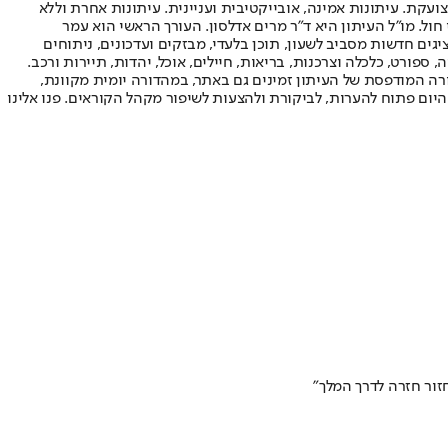
ועקת. עיתונות אמינה, אובייקטיבית ועניינית. עיתונות אחרת וללא
עור החשיפה הגבוה ביותר בימי חול. מו"ל העיתון היא ד"ר מרים אדלסון. העורך הראשי הוא עמר
 והעורך המייסד הוא עמוס רגב. אתרי האינטרנט של "ישראל היום" בעברית ובאנגלית, כמו כן היישומונים (אפליקציות) לאנדרואיד ול-iOS, מציגים חדשות מסביב לשעון, תוכן בלעדי, מבזקים ועדכונים, ניתוחים
, ספורט, כלכלה וצרכנות, בריאות, חיילים, אוכל, יהדות, תיירות ורכב.
דורה המודפסת של העיתון זמינים גם באתר, במהדורה יומית מקוונת,
היום פתוח להערות, לביקורת ולהצעות לשיפור מקהל הקוראים. פנו אלינו
זור חזרה לדרך המלך"