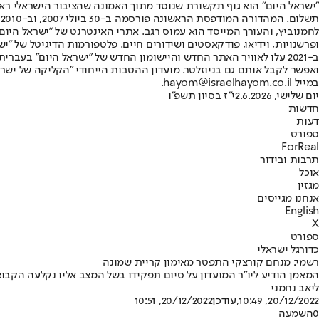
"ישראל היום" הוא גוף תקשורת שנוסד מתוך האמונה שהציבור הישראלי ראוי 
ת
ופרשנויות, וידיאו, פודקאסטים ושידורים חיים. פלטפורמות הדיגיטל של "ישרא
ב-2021 עלו לאוויר האתר החדש והיישומון החדש של "ישראל היום" בע
ואפשר לקבל אותם גם בניוזלטר. מועדון ההטבות הייחודי "הקליקה של ישרא
במייל hayom@israelhayom.co.il.
יום שלישי, 2.6.2026
י"ז בסיון תשפ"ו
חדשות
דעות
ספורט
ForReal
תרבות ובידור
אוכל
מגזין
אנחנו מגייסים
English
X
ספורט
כדורגל ישראלי
רשמי: מנחם קורצקי התפטר מאימון קריית שמונה
המאמן הודיע ליו"ר המועדון על סיום תפקידו בשל המצב אליו נקלעה הקבו
ליאב נחמני
20/12/2022, 10:49
,עודכן
20/12/2022, 10:51
0
השמעה