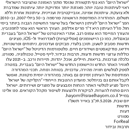
"ישראל היום" הוא גוף תקשורת שנוסד מתוך האמונה שהציבור הישראלי
ראוי לעיתונות טובה יותר, מאוזנת יותר ומדויקת יותר. עיתונות שמדברת
ולא צועקת. עיתונות אמינה, אובייקטיבית ועניינית. עיתונות אחרת וללא
תשלום. המהדורה המודפסת הראשונה פורסמה ב-30 ביולי 2007, וב-2010
הפך "ישראל היום" לעיתון הישראלי בעל שיעור החשיפה הגבוה ביותר בימי
חול. מו"ל העיתון היא ד"ר מרים אדלסון. העורך הראשי הוא עמר לחמנוביץ,
והעורך המייסד הוא עמוס רגב. אתרי האינטרנט של "ישראל היום" בעברית
ובאנגלית, כמו כן היישומונים (אפליקציות) לאנדרואיד ול-iOS, מציגים
חדשות מסביב לשעון, תוכן בלעדי, מבזקים ועדכונים, ניתוחים ופרשנויות,
וידיאו, פודקאסטים ושידורים חיים. פלטפורמות הדיגיטל של "ישראל היום"
כוללות ערוצי חדשות ודעות, תרבות ובידור, לייף סטייל, טכנולוגיה, ספורט,
כלכלה וצרכנות, בריאות, חיילים, אוכל, יהדות, תיירות ורכב. ב-2021 עלו
לאוויר האתר החדש והיישומון החדש של "ישראל היום" בעברית, במטרה
לספק לגולשים חוויה מהירה, עדכנית, בטוחה ונוחה. תכני המהדורה
המודפסת של העיתון זמינים גם באתר, במהדורה יומית מקוונת, ואפשר
לקבל אותם גם בניוזלטר. מועדון ההטבות הייחודי "הקליקה של ישראל
היום" מציע לגולשי האתר הנחות ומבצעים על מוצרים ושירותים. ישראל
היום פתוח להערות, לביקורת ולהצעות לשיפור מקהל הקוראים. פנו אלינו
במייל hayom@israelhayom.co.il.
יום שבת, 9.5.2026
כ"ב באייר תשפ"ו
חדשות
דעות
ספורט
ForReal
תרבות ובידור