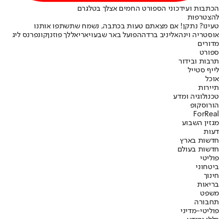
הכתבות ועידכוני הספורט החמים אצלך בטלגרם
להצטרפות
טעינו? נתקן! אם מצאתם טעות בכתבה, נשמח שתשתפו אותנו
אוסטריה וינה
אליניב ברדה
הפועל באר שבע
ויאריאל
לך פוזנן
קונפרנס ליג
מדורים
ספורט
תרבות ובידור
לייף סטייל
אוכל
תיירות
טכנולוגיה ומדע
הורוסקופ
ForReal
מגזין השבוע
דעות
חדשות בארץ
חדשות בעולם
פוליטי
ביטחוני
חינוך
בריאות
משפט
תחבורה
פוליטי-מדיני