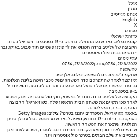
אוכל
מגזין
אנחנו מגייסים
English
X
ספורט
כדורגל ישראלי
קונפרנס ליג: באר שבע מתחילה בווינה, ב-15 בספטמבר ויאריאל בטרנר
הקבוצה של אליניב ברדה תפגוש את לך פוזנן פעמיים תוך שבוע באוקטובר
• תסיים בבית מול האוסטרים
עוזי ניסים
27/8/2022, 07:54
,עודכן
27/8/2022, 07:54
0
השמעה
שחקני ב"ש. מוכנים למשימה, צילום: אלן שיבר
זמן קצר לאחר שהתפרסם סדר המשחקים
של מכבי חיפה בליגת האלופות,
גם סדר המשחקים של הפועל באר שבע בקונפרנס ליג נסגר, והוא יתחיל
ב-8 בספטמבר.
הקבוצה של אליניב ברדה תתחיל במשחק חוץ מול אוסטריה וינה, ושבוע
לאחר מכן תקיים את משחק הבית הראשון שלה, כשוויאריאל, הקבוצה
החזקה בבית, תגיע לטרנר.
באאנה מוויאריאל. הספרדים יחגגו בטרנר?,צילום: Getty Images
באוקטובר, ב-6 וב-13 בחודש, מצפה לבאר שבע מפגש כפול עם לך פוזנן
הפולנית, שתארח את המשחק הראשון.
שבועיים לאחר מכן תצא הקבוצה מבירת הנגב לספרד, ושבוע לאחר מכן
תבסיים את שלב הבתים בטרנר מול אוסטריה וינה.