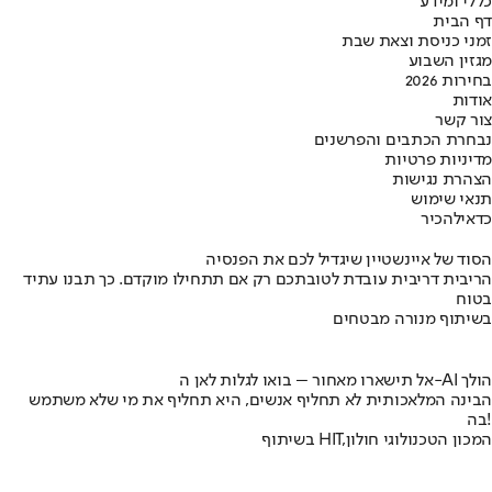
כללי ומידע
דף הבית
זמני כניסת וצאת שבת
מגזין השבוע
בחירות 2026
אודות
צור קשר
נבחרת הכתבים והפרשנים
מדיניות פרטיות
הצהרת נגישות
תנאי שימוש
כדאי
להכיר
הסוד של איינשטיין שיגדיל לכם את הפנסיה
הריבית דריבית עובדת לטובתכם רק אם תתחילו מוקדם. כך תבנו עתיד
בטוח
בשיתוף מנורה מבטחים
אל תישארו מאחור – בואו לגלות לאן ה-AI הולך
הבינה המלאכותית לא תחליף אנשים, היא תחליף את מי שלא משתמש
בה!
בשיתוף HIT,המכון הטכנולוגי חולון