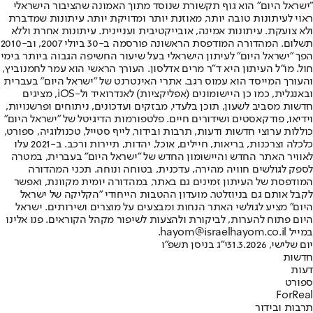
"ישראל היום" הוא גוף תקשורת שנוסד מתוך האמונה שהציבור הישראלי
ראוי לעיתונות טובה יותר, מאוזנת יותר ומדויקת יותר. עיתונות שמדברת
ולא צועקת. עיתונות אמינה, אובייקטיבית ועניינית. עיתונות אחרת וללא
תשלום. המהדורה המודפסת הראשונה פורסמה ב-30 ביולי 2007, וב-2010
הפך "ישראל היום" לעיתון הישראלי בעל שיעור החשיפה הגבוה ביותר בימי
חול. מו"ל העיתון היא ד"ר מרים אדלסון. העורך הראשי הוא עמר לחמנוביץ,
והעורך המייסד הוא עמוס רגב. אתרי האינטרנט של "ישראל היום" בעברית
ובאנגלית, כמו כן היישומונים (אפליקציות) לאנדרואיד ול-iOS, מציגים
חדשות מסביב לשעון, תוכן בלעדי, מבזקים ועדכונים, ניתוחים ופרשנויות,
וידיאו, פודקאסטים ושידורים חיים. פלטפורמות הדיגיטל של "ישראל היום"
כוללות ערוצי חדשות ודעות, תרבות ובידור, לייף סטייל, טכנולוגיה, ספורט,
כלכלה וצרכנות, בריאות, חיילים, אוכל, יהדות, תיירות ורכב. ב-2021 עלו
לאוויר האתר החדש והיישומון החדש של "ישראל היום" בעברית, במטרה
לספק לגולשים חוויה מהירה, עדכנית, בטוחה ונוחה. תכני המהדורה
המודפסת של העיתון זמינים גם באתר, במהדורה יומית מקוונת, ואפשר
לקבל אותם גם בניוזלטר. מועדון ההטבות הייחודי "הקליקה של ישראל
היום" מציע לגולשי האתר הנחות ומבצעים על מוצרים ושירותים. ישראל
היום פתוח להערות, לביקורת ולהצעות לשיפור מקהל הקוראים. פנו אלינו
במייל hayom@israelhayom.co.il.
יום שלישי, 31.3.2026
י"ג בניסן תשפ"ו
חדשות
דעות
ספורט
ForReal
תרבות ובידור