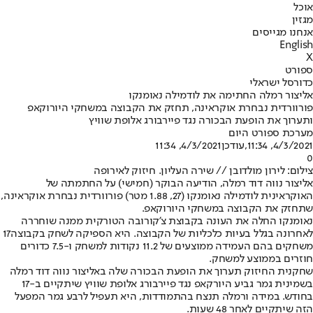
אוכל
מגזין
אנחנו מגייסים
English
X
ספורט
כדורסל ישראלי
אליצור רמלה החתימה את לודמילה נאומנקו
פורוורדית נבחרת אוקראינה, תחזק את הקבוצה במשחקי היורוקאפ
ותערוך את הופעת הבכורה נגד פיירבורג אלופת שוויץ
מערכת ספורט היום
4/3/2021, 11:34
,עודכן
4/3/2021, 11:34
0
צילום: לירון מולדובן // שירה העליון. חיזוק לאירופה
אליצור נווה דוד רמלה, הודיעה הבוקר (חמישי) על החתמתה של
האוקראינית לודמילה נאומנקו (27, 1.88 מטר) פורוורדית נבחרת אוקראינה,
שתחזק את הקבוצה במשחקי היורוקאפ.
נאומנקו החלה את העונה בקבוצת צ'קורובה הטורקית ממנה שוחררה
לאחרונה בגלל בעיות כלכליות של הקבוצה. היא הספיקה לשחק בקבוצה17
משחקים בהם העמידה ממוצעים של 11.2 נקודות למשחק ו-7.5 כדורים
חוזרים בממוצע למשחק.
שחקנית החיזוק תערוך את הופעת הבכורה שלה באליצור נווה דוד רמלה
בשמינית גמר גביע היורקאפ נגד פיירבורג אלופת שוויץ שיתקיים ב-17
בחודש. במידה ורמלה תנצח בהתמודדות, היא תעפיל לרבע גמר המפעל
הזה שיתקיים לאחר 48 שעות.