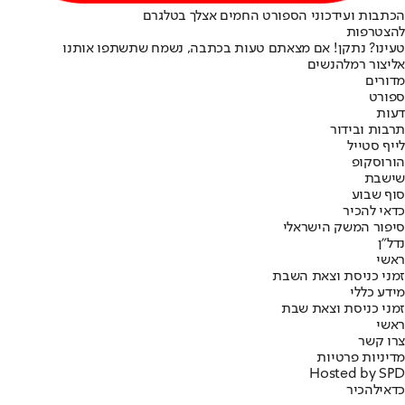
הכתבות ועידכוני הספורט החמים אצלך בטלגרם
להצטרפות
טעינו? נתקן! אם מצאתם טעות בכתבה, נשמח שתשתפו אותנו
אליצור רמלה
נשים
מדורים
ספורט
דעות
תרבות ובידור
לייף סטייל
הורוסקופ
שישבת
סוף שבוע
כדאי להכיר
סיפור המשק הישראלי
נדל"ן
ראשי
זמני כניסת וצאת השבת
מידע כללי
זמני כניסת וצאת שבת
ראשי
צרו קשר
מדיניות פרטיות
Hosted by SPD
כדאי
להכיר