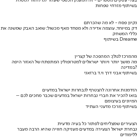
בעלי עסקים מספרים - זה המענק הכספי שעוזר לנו לחזור למסלול
בשיתוף מזרחי טפחות
נקיון פסח - לא מה שהכרתם
דק במיוחד, עוצמה אדירה ולא מפחד מאף מכשול: שואב האבק שמשנה את
כללי המשחק
בשיתוף Dreame
מהמרכז לגולן: המהפכה של קצרין
מה מושך יותר ויותר ישראלים למטרופולין המתפתח של האזור היפה
במדינה?
בשיתוף אבני דרך וי.ד ברזאני
הזדמנות אחרונה להצטרף לנבחרות ישראל במדעים
בואו להכיר את חברי נבחרות ישראל במדעים שכבר מחכים לכם –
המיונים בעיצומם
בשיתוף מרכז מדעני העתיד
הצעירים שמצליחים לפתור כל בעיה מדעית
נבחרת ישראל הצעירה במדעים מעניקה חוויה שהיא הרבה מעבר
ללימודים