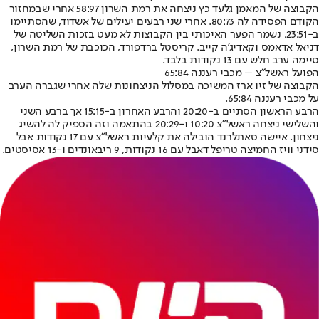
הקבוצה של המאמן גלעד כץ ניצחה את רמת השרון 58:97 אחרי שבמחזור
הקודם הפסידה לה 80:73. אחרי שני רבעים יעילים של אשדוד, שהסתיימו
ב-23:51, נשמר הפער האיכותי בין הקבוצות לא מעט בזכות השליטה של
דניאל אדאמס וקאדיג'ה קייב. קריסטל ברדפורד, הכוכבת של רמת השרון,
סיימה ערב חלש עם 13 נקודות בלבד.
הפועל ראשל"צ – מכבי רעננה 65:84
הקבוצה של זיו ארז המשיכה במסלול הניצחונות שלה אחרי שגברה הערב
על מכבי רעננה 65:84.
הרבע הראשון הסתיים ב-20:20 והרבע האחרון ב-15:15 אך ברבע השני
והשלישי ניצחה ראשל"צ 10:20 ו-20:29 בהתאמה וזה הספיק לה להשיג
ניצחון. איישה סאתלרנד הובילה את קלעיות ראשל"צ עם 17 נקודות אבל
סידני וויז החמיצה טריפל דאבל עם 16 נקודות, 9 ריבאונדים ו-13 אסיסטים.