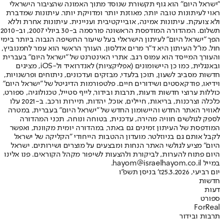
"ישראל היום" הוא גוף תקשורת שנוסד מתוך האמונה שהציבור הישראלי
ראוי לעיתונות טובה יותר, מאוזנת יותר ומדויקת יותר. עיתונות שמדברת
ולא צועקת. עיתונות אמינה, אובייקטיבית ועניינית. עיתונות אחרת וללא
תשלום. המהדורה המודפסת הראשונה פורסמה ב-30 ביולי 2007, וב-2010
הפך "ישראל היום" לעיתון הישראלי בעל שיעור החשיפה הגבוה ביותר בימי
חול. מו"ל העיתון היא ד"ר מרים אדלסון. העורך הראשי הוא עמר לחמנוביץ,
והעורך המייסד הוא עמוס רגב. אתרי האינטרנט של "ישראל היום" בעברית
ובאנגלית, כמו כן היישומונים (אפליקציות) לאנדרואיד ול-iOS, מציגים
חדשות מסביב לשעון, תוכן בלעדי, מבזקים ועדכונים, ניתוחים ופרשנויות,
וידיאו, פודקאסטים ושידורים חיים. פלטפורמות הדיגיטל של "ישראל היום"
כוללות ערוצי חדשות ודעות, תרבות ובידור, לייף סטייל, טכנולוגיה, ספורט,
כלכלה וצרכנות, בריאות, חיילים, אוכל, יהדות, תיירות ורכב. ב-2021 עלו
לאוויר האתר החדש והיישומון החדש של "ישראל היום" בעברית, במטרה
לספק לגולשים חוויה מהירה, עדכנית, בטוחה ונוחה. תכני המהדורה
המודפסת של העיתון זמינים גם באתר, במהדורה יומית מקוונת, ואפשר
לקבל אותם גם בניוזלטר. מועדון ההטבות הייחודי "הקליקה של ישראל
היום" מציע לגולשי האתר הנחות ומבצעים על מוצרים ושירותים. ישראל
היום פתוח להערות, לביקורת ולהצעות לשיפור מקהל הקוראים. פנו אלינו
במייל hayom@israelhayom.co.il.
יום רביעי, 25.3.2026
ז' בניסן תשפ"ו
חדשות
דעות
ספורט
ForReal
תרבות ובידור