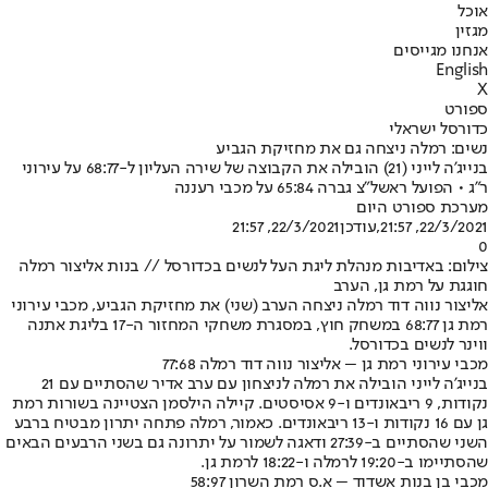
אוכל
מגזין
אנחנו מגייסים
English
X
ספורט
כדורסל ישראלי
נשים: רמלה ניצחה גם את מחזיקת הגביע
בנייג'ה לייני (21) הובילה את הקבוצה של שירה העליון ל-68:77 על עירוני
ר"ג • הפועל ראשל"צ גברה 65:84 על מכבי רעננה
מערכת ספורט היום
22/3/2021, 21:57
,עודכן
22/3/2021, 21:57
0
צילום: באדיבות מנהלת ליגת העל לנשים בכדורסל // בנות אליצור רמלה
חוגגת על רמת גן, הערב
אליצור נווה דוד רמלה ניצחה הערב (שני) את מחזיקת הגביע, מכבי עירוני
רמת גן 68:77 במשחק חוץ, במסגרת משחקי המחזור ה-17 בליגת אתנה
ווינר לנשים בכדורסל.
מכבי עירוני רמת גן – אליצור נווה דוד רמלה 77:68
בנייג'ה לייני הובילה את רמלה לניצחון עם ערב אדיר שהסתיים עם 21
נקודות, 9 ריבאונדים ו-9 אסיסטים. קיילה הילסמן הצטיינה בשורות רמת
גן עם 16 נקודות ו-13 ריבאונדים. כאמור, רמלה פתחה יתרון מבטיח ברבע
השני שהסתיים ב-27:39 ודאגה לשמור על יתרונה גם בשני הרבעים הבאים
שהסתיימו ב-19:20 לרמלה ו-18:22 לרמת גן.
מכבי בן בנות אשדוד – א.ס רמת השרון 58:97