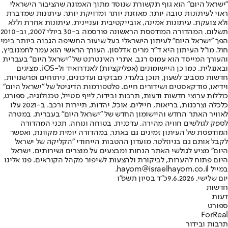
"ישראל היום" הוא גוף תקשורת שנוסד מתוך האמונה שהציבור הישראלי
ראוי לעיתונות טובה יותר, מאוזנת יותר ומדויקת יותר. עיתונות שמדברת
ולא צועקת. עיתונות אמינה, אובייקטיבית ועניינית. עיתונות אחרת וללא
תשלום. המהדורה המודפסת הראשונה פורסמה ב-30 ביולי 2007, וב-2010
הפך "ישראל היום" לעיתון הישראלי בעל שיעור החשיפה הגבוה ביותר בימי
חול. מו"ל העיתון היא ד"ר מרים אדלסון. העורך הראשי הוא עמר לחמנוביץ,
והעורך המייסד הוא עמוס רגב. אתרי האינטרנט של "ישראל היום" בעברית
ובאנגלית, כמו כן היישומונים (אפליקציות) לאנדרואיד ול-iOS, מציגים
חדשות מסביב לשעון, תוכן בלעדי, מבזקים ועדכונים, ניתוחים ופרשנויות,
וידיאו, פודקאסטים ושידורים חיים. פלטפורמות הדיגיטל של "ישראל היום"
כוללות ערוצי חדשות ודעות, תרבות ובידור, לייף סטייל, טכנולוגיה, ספורט,
כלכלה וצרכנות, בריאות, חיילים, אוכל, יהדות, תיירות ורכב. ב-2021 עלו
לאוויר האתר החדש והיישומון החדש של "ישראל היום" בעברית, במטרה
לספק לגולשים חוויה מהירה, עדכנית, בטוחה ונוחה. תכני המהדורה
המודפסת של העיתון זמינים גם באתר, במהדורה יומית מקוונת, ואפשר
לקבל אותם גם בניוזלטר. מועדון ההטבות הייחודי "הקליקה של ישראל
היום" מציע לגולשי האתר הנחות ומבצעים על מוצרים ושירותים. ישראל
היום פתוח להערות, לביקורת ולהצעות לשיפור מקהל הקוראים. פנו אלינו
במייל hayom@israelhayom.co.il.
יום שלישי, 9.6.2026
כ"ד בסיון תשפ"ו
חדשות
דעות
ספורט
ForReal
תרבות ובידור