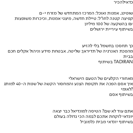
כדאי
להכיר
שופינג, אמנות ואוכל: המרכז המתחדש של מזרח י-ם
קפיצה קטנה לחו"ל: טיילת חדשה, מיצגי אמנות, וכיכרות משופצות
בהשקעה של 100 מיליון ₪
בשיתוף עיריית ירושלים
כך תחסכו בחשמל בלי להזיע
מהפכת האנרגיה של תדיראן: שליטה, אבטחת מידע וניהול אקלים חכם
בבית
בשיתוף TADIRAN
מאחורי הקלעים של הטעם הישראלי
איך אסם הפכה את תקופת הצנע והמחסור הקשה של שנות ה-40 למותג
לאומי?
בשיתוף אסם
אתם עוד לא שם? הטיסה למונדיאל כבר יצאה
יונדאי לוקחת אתכם לבמה הכי גדולה בעולם
בשיתוף יונדאי מבית כלמוביל