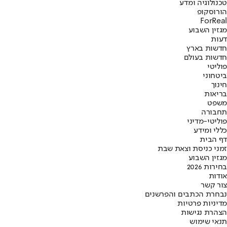
טכנולוגיה ומדע
הורוסקופ
ForReal
מגזין השבוע
דעות
חדשות בארץ
חדשות בעולם
פוליטי
ביטחוני
חינוך
בריאות
משפט
תחבורה
פוליטי-מדיני
כללי ומידע
דף הבית
זמני כניסת וצאת שבת
מגזין השבוע
בחירות 2026
אודות
צור קשר
נבחרת הכתבים והפרשנים
מדיניות פרטיות
הצהרת נגישות
תנאי שימוש