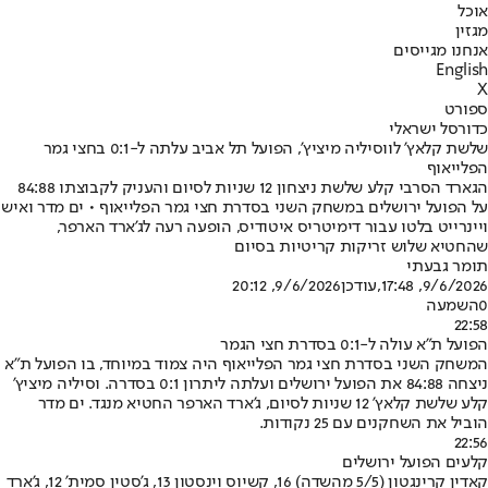
אוכל
מגזין
אנחנו מגייסים
English
X
ספורט
כדורסל ישראלי
שלשת קלאץ' לווסיליה מיציץ', הפועל תל אביב עלתה ל-0:1 בחצי גמר
הפלייאוף
הגארד הסרבי קלע שלשת ניצחון 12 שניות לסיום והעניק לקבוצתו 84:88
על הפועל ירושלים במשחק השני בסדרת חצי גמר הפלייאוף • ים מדר ואיש
ויינרייט בלטו עבור דימיטריס איטודיס, הופעה רעה לג'ארד הארפר,
שהחטיא שלוש זריקות קריטיות בסיום
תומר גבעתי
9/6/2026, 17:48
,עודכן
9/6/2026, 20:12
0
השמעה
22:58
הפועל ת"א עולה ל-0:1 בסדרת חצי הגמר
המשחק השני בסדרת חצי גמר הפלייאוף היה צמוד במיוחד, בו הפועל ת"א
ניצחה 84:88 את הפועל ירושלים ועלתה ליתרון 0:1 בסדרה. וסיליה מיציץ'
קלע שלשת קלאץ' 12 שניות לסיום, ג'ארד הארפר החטיא מנגד. ים מדר
הוביל את השחקנים עם 25 נקודות.
22:56
קלעים הפועל ירושלים
קאדין קרינגטון (5/5 מהשדה) 16, קשיוס וינסטון 13, ג'סטין סמית' 12, ג'ארד