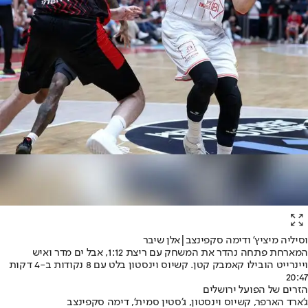
וסיליה מיציץ' ודימה סקפינצב|אלן שיבר
המארחת פתחה נהדר את המשחק עם ריצת 1:12, אבל ים מדר ואיש
ויינרייט הובילו קאמבק קטן. קשיוס וינסטון בלט עם 8 נקודות ב-4 דקות
20:47
הזרים של הפועל ירושלים
ג'ארד הארפר, קשיוס וינסטון, ג'סטין סמית', דימה סקפינצב