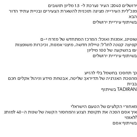
ירושלים 2040: העיר נערכת ל- 1.5 מליון תושבים
מנכ"לית העירייה מציגה תוכנית להשארת הצעירים ובניית עתיד הדור
הבא
בשיתוף עיריית ירושלים
שופינג, אמנות ואוכל: המרכז המתחדש של מזרח י-ם
קפיצה קטנה לחו"ל: טיילת חדשה, מיצגי אמנות, וכיכרות משופצות
בהשקעה של 100 מיליון ₪
בשיתוף עיריית ירושלים
כך תחסכו בחשמל בלי להזיע
מהפכת האנרגיה של תדיראן: שליטה, אבטחת מידע וניהול אקלים חכם
בבית
בשיתוף TADIRAN
מאחורי הקלעים של הטעם הישראלי
איך אסם הפכה את תקופת הצנע והמחסור הקשה של שנות ה-40 למותג
לאומי?
בשיתוף אסם