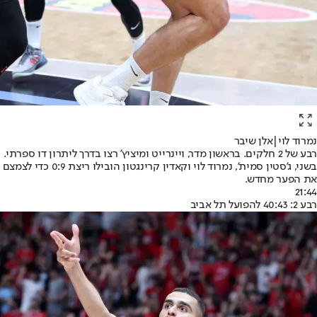
נמרוד לוי|אלן שיבר
רבע של 2 חלקים. בראשון מדר, ויינרייט ומיציץ' רצו בדרך ליתרון דו ספרתי.
בשני, ג'סטין סמית', נמרוד לוי וקאדין קרינגטון הובילו ריצת 0:9 כדי לצמצם
את הפער מחדש.
21:44
רבע 2: 40:43 להפועל תל אביב