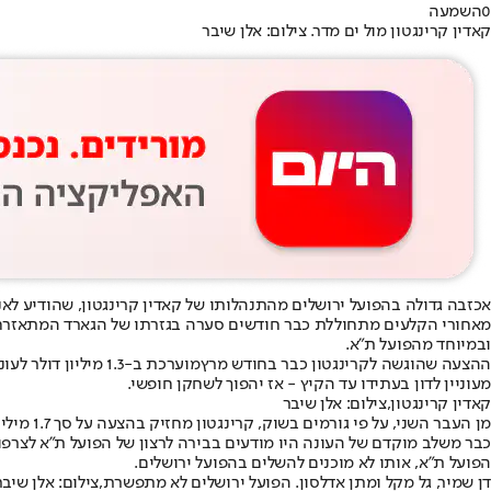
0
השמעה
קאדין קרינגטון מול ים מדר. צילום: אלן שיבר
אכזבה גדולה בהפועל ירושלים מ
התנהלותו של קאדין קרינגטון
, שהודיע לא
מאחורי הקלעים מתחוללת כבר חודשים סערה בגזרתו של הגארד המתאזרח של
ובמיוחד מהפועל ת"א.
ההצעה ש
הוגשה לקרינגטון כבר בחודש מרץ
מוערכת ב-1.3 מיל
מעוניין לדון בעתידו עד הקיץ - אז יהפוך לשחקן חופשי.
קאדין קרינגטון,צילום: אלן שיבר
מן העבר השני, על פי גורמים בשוק, קרינגטון מחזיק בהצעה על סך 1.7 מיליון דולר לעונה מהפועל ת"א וצפוי להצטרף אליה בסיום העונה. הסיבות להחלטתו הן כלכליות בלבד ולא קשורות ליורוליג על פי הערכות.
כבר משלב מוקדם של העונה היו מודעים בבירה לרצון של הפועל ת"א לצרפו 
הפועל ת"א, אותו לא מוכנים להשלים בהפועל ירושלים.
דן שמיר, גל מקל ומתן אדלסון. הפועל ירושלים לא מתפשרת,צילום: אלן שיבר