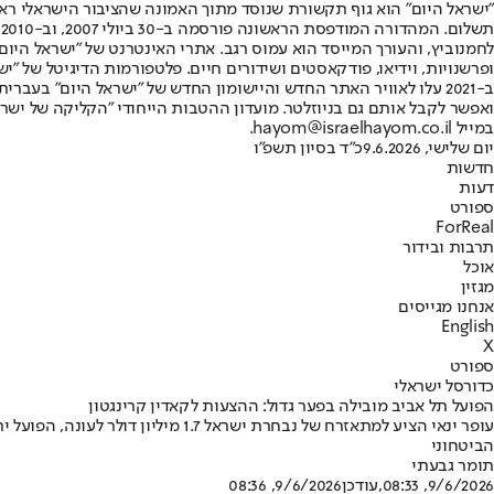
"ישראל היום" הוא גוף תקשורת שנוסד מתוך האמונה שהציבור הישראלי ראוי 
ת
ופרשנויות, וידיאו, פודקאסטים ושידורים חיים. פלטפורמות הדיגיטל של "ישרא
ב-2021 עלו לאוויר האתר החדש והיישומון החדש של "ישראל היום" בע
ואפשר לקבל אותם גם בניוזלטר. מועדון ההטבות הייחודי "הקליקה של ישרא
במייל hayom@israelhayom.co.il.
יום שלישי, 9.6.2026
כ"ד בסיון תשפ"ו
חדשות
דעות
ספורט
ForReal
תרבות ובידור
אוכל
מגזין
אנחנו מגייסים
English
X
ספורט
כדורסל ישראלי
הפועל תל אביב מובילה בפער גדול: ההצעות לקאדין קרינגטון
הביטחוני
תומר גבעתי
9/6/2026, 08:33
,עודכן
9/6/2026, 08:36