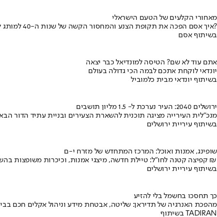
מאחורי הקלעים של הטעם הישראלי
איך אסם הפכה את תקופת הצנע והמחסור הקשה של שנות ה-40 למותג לאומי?
בשיתוף אסם
אתם עוד לא שם? הטיסה למונדיאל כבר יצאה
יונדאי לוקחת אתכם לבמה הכי גדולה בעולם
בשיתוף יונדאי מבית כלמוביל
ירושלים 2040: העיר נערכת ל- 1.5 מליון תושבים
מנכ"לית העירייה מציגה תוכנית להשארת הצעירים ובניית עתיד הדור הבא
בשיתוף עיריית ירושלים
שופינג, אמנות ואוכל: המרכז המתחדש של מזרח י-ם
קפיצה קטנה לחו"ל: טיילת חדשה, מיצגי אמנות, וכיכרות משופצות בהשקעה של 100 מיליון ₪
בשיתוף עיריית ירושלים
כך תחסכו בחשמל בלי להזיע
מהפכת האנרגיה של תדיראן: שליטה, אבטחת מידע וניהול אקלים חכם בבי
בשיתוף TADIRAN