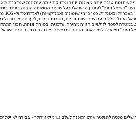
לעיתונות טובה יותר, מאוזנת יותר ומדויקת יותר. עיתונות שמדברת ולא צ
שלום. המהדורה המודפסת הראשונה פורסמה ב-30 ביולי 2007, וב-2010 הפך "ישראל היום" לעיתון הישראלי בעל שי
לחמנוביץ,
ל היום" כוללות ערוצי חדשות ודעות, תרבות ובידור, לייף סטייל, טכנולוגיה
ברית, במטרה לספק לגולשים חוויה מהירה, עדכנית, בטוחה ונוחה. תכני המה
ל היום" מציע לגולשי האתר הנחות ומבצעים על מוצרים ושירותים. ישראל 
עופר ינאי הציע למתאזרח של נבחרת ישראל 1.7 מיליון דולר לעונה, 