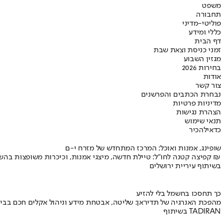
משפט
תחבורה
פוליטי-מדיני
כללי ומידע
דף הבית
זמני כניסת וצאת שבת
מגזין השבוע
בחירות 2026
אודות
צור קשר
נבחרת הכתבים והפרשנים
מדיניות פרטיות
הצהרת נגישות
תנאי שימוש
כדאי
להכיר
שופינג, אמנות ואוכל: המרכז המתחדש של מזרח י-ם
קפיצה קטנה לחו"ל: טיילת חדשה, מיצגי אמנות, וכיכרות משופצות בהשקעה של 100 מיליון ₪
בשיתוף עיריית ירושלים
כך תחסכו בחשמל בלי להזיע
מהפכת האנרגיה של תדיראן: שליטה, אבטחת מידע וניהול אקלים חכם בבי
בשיתוף TADIRAN