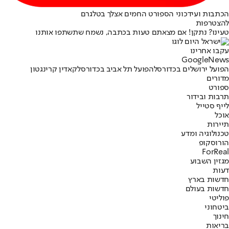
הכתבות ועידכוני הספורט החמים אצלך בטלגרם
להצטרפות
טעינו? נתקן! אם מצאתם טעות בכתבה, נשמח שתשתפו אותנו
עקבו אחרינו
G
o
o
g
l
e
News
הפועל ירושלים בכדורסל
הפועל תל אביב בכדורסל
קאדין קרינגטון
מדורים
ספורט
תרבות ובידור
לייף סטייל
אוכל
תיירות
טכנולוגיה ומדע
הורוסקופ
ForReal
מגזין השבוע
דעות
חדשות בארץ
חדשות בעולם
פוליטי
ביטחוני
חינוך
בריאות