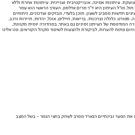
ועקת. עיתונות אמינה, אובייקטיבית ועניינית. עיתונות אחרת וללא
עור החשיפה הגבוה ביותר בימי חול. מו"ל העיתון היא ד"ר מרים אדלסון. העורך הראשי הוא עמר
 והעורך המייסד הוא עמוס רגב. אתרי האינטרנט של "ישראל היום" בעברית ובאנגלית, כמו כן היישומונים (אפליקציות) לאנדרואיד ול-iOS, מציגים חדשות מסביב לשעון, תוכן בלעדי, מבזקים ועדכונים, ניתוחים
, ספורט, כלכלה וצרכנות, בריאות, חיילים, אוכל, יהדות, תיירות ורכב.
דורה המודפסת של העיתון זמינים גם באתר, במהדורה יומית מקוונת,
היום פתוח להערות, לביקורת ולהצעות לשיפור מקהל הקוראים. פנו אלינו
הפועל ירושלים מנסה להשאיר אותו ומוכנה לשלם 1.3 מיליון דולר • בבירה לא ישלימו את הפער ובינתיים הגארד מסרב לשחק בחצי הגמר - בשל המצב