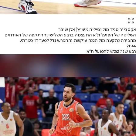
אקסבייר סניד מול וסיליה מיציץ'|אלן שיבר
השליטה של הפועל ת"א התעצמה ברבע השלישי, ההתקפה של האורחים
מהבירה נתקעה מול הגנה עיקשת וההפרש גדל לפער דו ספרתי.
21:44
רבע שני: 47:52 להפועל ת"א