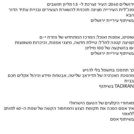
ירושלים 2040: העיר נערכת ל- 1.5 מליון תושבים
מנכ"לית העירייה מציגה תוכנית להשארת הצעירים ובניית עתיד הדור
הבא
בשיתוף עיריית ירושלים
שופינג, אמנות ואוכל: המרכז המתחדש של מזרח י-ם
קפיצה קטנה לחו"ל: טיילת חדשה, מיצגי אמנות, וכיכרות משופצות
בהשקעה של 100 מיליון ₪
בשיתוף עיריית ירושלים
כך תחסכו בחשמל בלי להזיע
מהפכת האנרגיה של תדיראן: שליטה, אבטחת מידע וניהול אקלים חכם
בבית
בשיתוף TADIRAN
מאחורי הקלעים של הטעם הישראלי
איך אסם הפכה את תקופת הצנע והמחסור הקשה של שנות ה-40 למותג
לאומי?
בשיתוף אסם