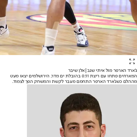
ג'ארד הארפר מול איתי שגב|אלן שיבר
המארחים פתחו עם ריצת 0:11 בהובלת ים מדר, הירושלמים יצאו מעט
מההלם כשג'ארד הארפר התחמם מעבר לקשת והמשחק הפך לצמוד.