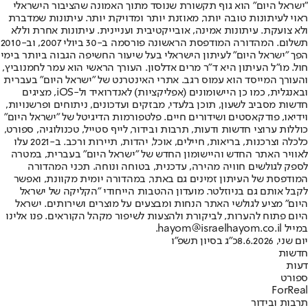
"ישראל היום" הוא גוף תקשורת שנוסד מתוך האמונה שהציבור הישראלי
ראוי לעיתונות טובה יותר, מאוזנת יותר ומדויקת יותר. עיתונות שמדברת
ולא צועקת. עיתונות אמינה, אובייקטיבית ועניינית. עיתונות אחרת וללא
תשלום. המהדורה המודפסת הראשונה פורסמה ב-30 ביולי 2007, וב-2010
הפך "ישראל היום" לעיתון הישראלי בעל שיעור החשיפה הגבוה ביותר בימי
חול. מו"ל העיתון היא ד"ר מרים אדלסון. העורך הראשי הוא עמר לחמנוביץ,
והעורך המייסד הוא עמוס רגב. אתרי האינטרנט של "ישראל היום" בעברית
ובאנגלית, כמו כן היישומונים (אפליקציות) לאנדרואיד ול-iOS, מציגים
חדשות מסביב לשעון, תוכן בלעדי, מבזקים ועדכונים, ניתוחים ופרשנויות,
וידיאו, פודקאסטים ושידורים חיים. פלטפורמות הדיגיטל של "ישראל היום"
כוללות ערוצי חדשות ודעות, תרבות ובידור, לייף סטייל, טכנולוגיה, ספורט,
כלכלה וצרכנות, בריאות, חיילים, אוכל, יהדות, תיירות ורכב. ב-2021 עלו
לאוויר האתר החדש והיישומון החדש של "ישראל היום" בעברית, במטרה
לספק לגולשים חוויה מהירה, עדכנית, בטוחה ונוחה. תכני המהדורה
המודפסת של העיתון זמינים גם באתר, במהדורה יומית מקוונת, ואפשר
לקבל אותם גם בניוזלטר. מועדון ההטבות הייחודי "הקליקה של ישראל
היום" מציע לגולשי האתר הנחות ומבצעים על מוצרים ושירותים. ישראל
היום פתוח להערות, לביקורת ולהצעות לשיפור מקהל הקוראים. פנו אלינו
במייל hayom@israelhayom.co.il.
יום שני, 8.6.2026
כ"ג בסיון תשפ"ו
חדשות
דעות
ספורט
ForReal
תרבות ובידור