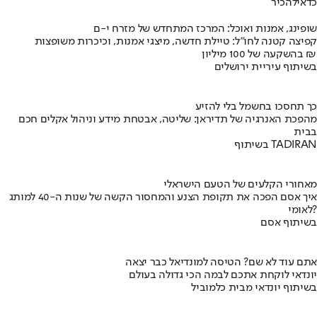
כדאי
להכיר
שופינג, אמנות ואוכל: המרכז המתחדש של מזרח י-ם
קפיצה קטנה לחו"ל: טיילת חדשה, מיצגי אמנות, וכיכרות משופצות
בהשקעה של 100 מיליון ₪
בשיתוף עיריית ירושלים
כך תחסכו בחשמל בלי להזיע
מהפכת האנרגיה של תדיראן: שליטה, אבטחת מידע וניהול אקלים חכם
בבית
בשיתוף TADIRAN
מאחורי הקלעים של הטעם הישראלי
איך אסם הפכה את תקופת הצנע והמחסור הקשה של שנות ה-40 למותג
לאומי?
בשיתוף אסם
אתם עוד לא שם? הטיסה למונדיאל כבר יצאה
יונדאי לוקחת אתכם לבמה הכי גדולה בעולם
בשיתוף יונדאי מבית כלמוביל