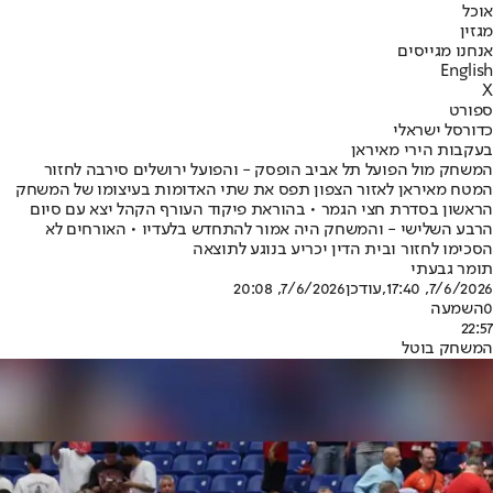
אוכל
מגזין
אנחנו מגייסים
English
X
ספורט
כדורסל ישראלי
בעקבות הירי מאיראן
המשחק מול הפועל תל אביב הופסק - והפועל ירושלים סירבה לחזור
המטח מאיראן לאזור הצפון תפס את שתי האדומות בעיצומו של המשחק
הראשון בסדרת חצי הגמר • בהוראת פיקוד העורף הקהל יצא עם סיום
הרבע השלישי - והמשחק היה אמור להתחדש בלעדיו • האורחים לא
הסכימו לחזור ובית הדין יכריע בנוגע לתוצאה
תומר גבעתי
7/6/2026, 17:40
,עודכן
7/6/2026, 20:08
0
השמעה
22:57
המשחק בוטל