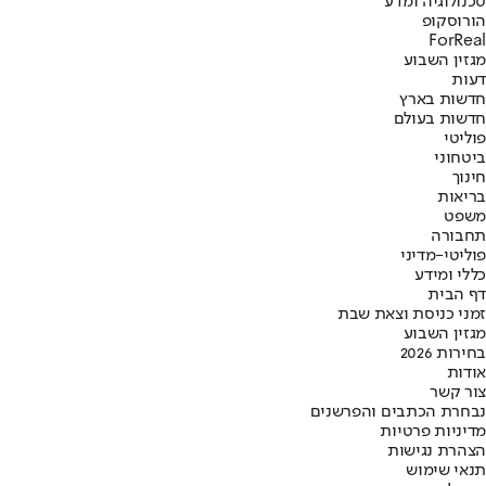
טכנולוגיה ומדע
הורוסקופ
ForReal
מגזין השבוע
דעות
חדשות בארץ
חדשות בעולם
פוליטי
ביטחוני
חינוך
בריאות
משפט
תחבורה
פוליטי-מדיני
כללי ומידע
דף הבית
זמני כניסת וצאת שבת
מגזין השבוע
בחירות 2026
אודות
צור קשר
נבחרת הכתבים והפרשנים
מדיניות פרטיות
הצהרת נגישות
תנאי שימוש