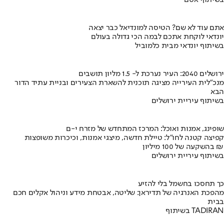
אתם עוד לא שם? הטיסה למונדיאל כבר יצאה
יונדאי לוקחת אתכם לבמה הכי גדולה בעולם
בשיתוף יונדאי מבית כלמוביל
ירושלים 2040: העיר נערכת ל- 1.5 מליון תושבים
מנכ"לית העירייה מציגה תוכנית להשארת הצעירים ובניית עתיד הדור
הבא
בשיתוף עיריית ירושלים
שופינג, אמנות ואוכל: המרכז המתחדש של מזרח י-ם
קפיצה קטנה לחו"ל: טיילת חדשה, מיצגי אמנות, וכיכרות משופצות
בהשקעה של 100 מיליון ₪
בשיתוף עיריית ירושלים
כך תחסכו בחשמל בלי להזיע
מהפכת האנרגיה של תדיראן: שליטה, אבטחת מידע וניהול אקלים חכם
בבית
בשיתוף TADIRAN