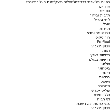
הפועל תל אביב בכדורסל
וסיליה מיציץ'
ליגת העל בכדורסל
מדורים
ספורט
תרבות ובידור
לייף סטייל
אוכל
תיירות
טכנולוגיה ומדע
הורוסקופ
ForReal
מגזין השבוע
דעות
חדשות בארץ
חדשות בעולם
פוליטי
ביטחוני
חינוך
בריאות
משפט
תחבורה
פוליטי-מדיני
כללי ומידע
דף הבית
זמני כניסת וצאת שבת
מגזין השבוע