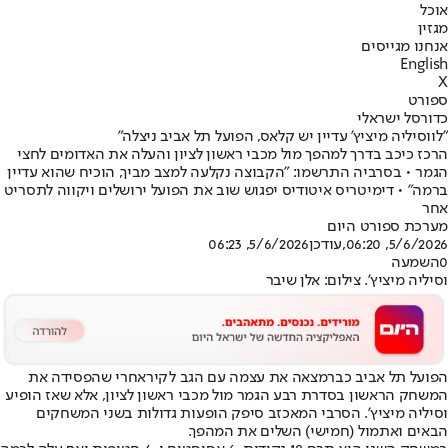
אוכל
מגזין
אנחנו מגייסים
English
X
ספורט
כדורסל ישראלי
"לווסיליה מיציץ' עדיין יש קלאס, הפועל תל אביב ניצלה"
הרכז כיכב בדרך למהפך מול מכבי ראשון לציון והעלה את האדומים לחצי
הגמר • בסרביה התרשמו: "הקבוצה נקלעה למצב מביך, הוכיח שהוא עדיין
ברמה" • דימיטריס איטודיס יפגוש שוב את הפועל ירושלים ויקווה לתסריט
אחר
מערכת ספורט היום
5/6/2026, 06:20
,עודכן
5/6/2026, 06:23
0
השמעה
וסיליה מיציץ'. צילום: אלן שיבר
הפועל תל אביב כבר
מצאה את עצמה עם הגב לקיר
אחרי שהפסידה את
המשחק הראשון בסדרת רבע הגמר מול מכבי ראשון לציון, אלא שאז הופיע
וסיליה מיציץ'. הסרבי המאכזב סיפק הופעות גדולות בשני המשחקים
הבאים ו
אתמול (חמישי) השלים את המהפך
.