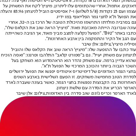
במשחק השני הוא תרם 18 נקודות, 6 אסיסטים ו-4 חטיפות ואף עלה לכמה
דאנקים. אתמול, אחרי שהכתומים עלו ליתרון, מיציץ' לקח את המשחק על
עצמו ועם 23 נקודות (5/8 לשלוש) ו-7 אסיסטים הוביל לניצחון 83:96 והעלה
את הפועל ת"א לחצי גמר הפלייאוף במו ידיו.
גם בסרביה מולדתו התרשמו מהיכולת הטובה של הרכז בן ה-32, אחרי
עונה ש
ברובה הייתה מאכזבת מאוד
. "מיציץ' הראה שוב את הקלאס שלו",
כתבו באתר "B92". "הפועל נקלעה למצב מביך מאוד, אך הגיבה כשהייתה
עם הגב אל הקיר והתמקמה בין ארבע האחרונות".
וסיליה מיציץ',צילום: אלן שיבר
עוד כתבו על ההופעה שלו: "מיציץ' הראה שוב את הקלאס שלו והוביל
לניצחון עם משחק יעיל". גם ב"ספורט קלאב" התלהבו ופרגנו: "ואסה הוכיח
שהוא עדיין ברמה. עם משחק נהדר הוא הראה
מדוע הוא השחקן בעל
השכר הגבוה ביותר והכוכב המרכזי של הפועל ת"א".
בחצי הגמר האדומים של דימיטריס איטודיס יפגשו את הפועל ירושלים
לסדרת הטוב מחמישה משחקים. זו הפעם השלישית בארבע השנים
האחרונות בה הקבוצות נפגשות בחצי הגמר, כאשר בעונה שעברה ג'ארד
הארפר הכריע את הסדרה עם שלשת ניצחון.
ג'ארד הארפר וכריס ג'ונס. שוב סדרה בין האדומות,צילום: אלן שיבר