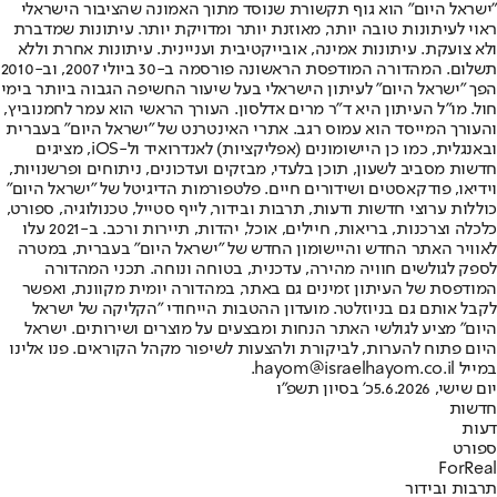
"ישראל היום" הוא גוף תקשורת שנוסד מתוך האמונה שהציבור הישראלי
ראוי לעיתונות טובה יותר, מאוזנת יותר ומדויקת יותר. עיתונות שמדברת
ולא צועקת. עיתונות אמינה, אובייקטיבית ועניינית. עיתונות אחרת וללא
תשלום. המהדורה המודפסת הראשונה פורסמה ב-30 ביולי 2007, וב-2010
הפך "ישראל היום" לעיתון הישראלי בעל שיעור החשיפה הגבוה ביותר בימי
חול. מו"ל העיתון היא ד"ר מרים אדלסון. העורך הראשי הוא עמר לחמנוביץ,
והעורך המייסד הוא עמוס רגב. אתרי האינטרנט של "ישראל היום" בעברית
ובאנגלית, כמו כן היישומונים (אפליקציות) לאנדרואיד ול-iOS, מציגים
חדשות מסביב לשעון, תוכן בלעדי, מבזקים ועדכונים, ניתוחים ופרשנויות,
וידיאו, פודקאסטים ושידורים חיים. פלטפורמות הדיגיטל של "ישראל היום"
כוללות ערוצי חדשות ודעות, תרבות ובידור, לייף סטייל, טכנולוגיה, ספורט,
כלכלה וצרכנות, בריאות, חיילים, אוכל, יהדות, תיירות ורכב. ב-2021 עלו
לאוויר האתר החדש והיישומון החדש של "ישראל היום" בעברית, במטרה
לספק לגולשים חוויה מהירה, עדכנית, בטוחה ונוחה. תכני המהדורה
המודפסת של העיתון זמינים גם באתר, במהדורה יומית מקוונת, ואפשר
לקבל אותם גם בניוזלטר. מועדון ההטבות הייחודי "הקליקה של ישראל
היום" מציע לגולשי האתר הנחות ומבצעים על מוצרים ושירותים. ישראל
היום פתוח להערות, לביקורת ולהצעות לשיפור מקהל הקוראים. פנו אלינו
במייל hayom@israelhayom.co.il.
יום שישי, 5.6.2026
כ' בסיון תשפ"ו
חדשות
דעות
ספורט
ForReal
תרבות ובידור