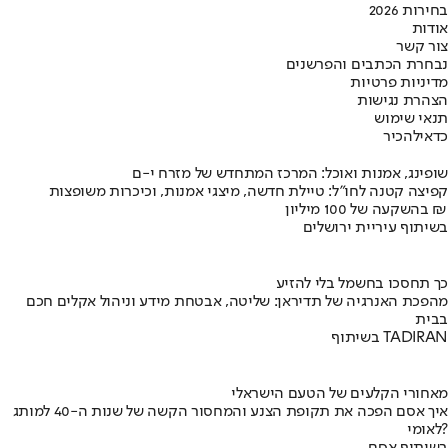
בחירות 2026
אודות
צור קשר
נבחרת הכתבים והפרשנים
מדיניות פרטיות
הצהרת נגישות
תנאי שימוש
כדאי
להכיר
שופינג, אמנות ואוכל: המרכז המתחדש של מזרח י-ם
קפיצה קטנה לחו"ל: טיילת חדשה, מיצגי אמנות, וכיכרות משופצות
בהשקעה של 100 מיליון ₪
בשיתוף עיריית ירושלים
כך תחסכו בחשמל בלי להזיע
מהפכת האנרגיה של תדיראן: שליטה, אבטחת מידע וניהול אקלים חכם
בבית
בשיתוף TADIRAN
מאחורי הקלעים של הטעם הישראלי
איך אסם הפכה את תקופת הצנע והמחסור הקשה של שנות ה-40 למותג
לאומי?
בשיתוף אסם