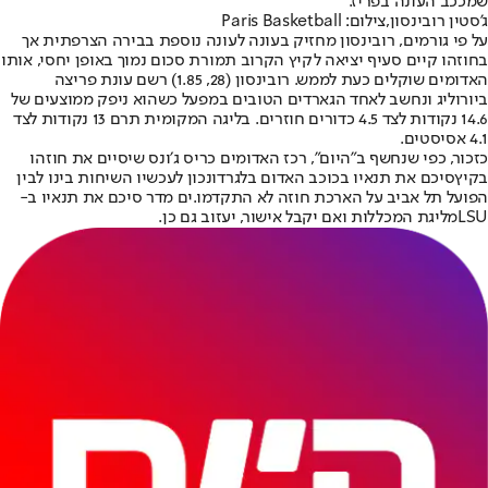
שמככב העונה בפריז.
ג'סטין רובינסון,צילום: Paris Basketball
על פי גורמים, רובינסון מחזיק בעונה לעונה נוספת בבירה הצרפתית אך
בחוזהו קיים סעיף יציאה לקיץ הקרוב תמורת סכום נמוך באופן יחסי, אותו
האדומים שוקלים כעת לממש. רובינסון (28, 1.85) רשם עונת פריצה
ביורוליג ונחשב לאחד הגארדים הטובים במפעל כשהוא ניפק ממוצעים של
14.6 נקודות לצד 4.5 כדורים חוזרים. בליגה המקומית תרם 13 נקודות לצד
4.1 אסיסטים.
כזכור, כפי שנחשף ב״היום״, רכז האדומים כריס ג׳ונס שיסיים את חוזהו
בקיץ
סיכם את תנאיו בכוכב האדום בלגרד
ונכון לעכשיו השיחות בינו לבין
הפועל תל אביב על הארכת חוזה לא התקדמו.
ים מדר סיכם את תנאיו ב-
LSU
מליגת המכללות ואם יקבל אישור, יעזוב גם כן.