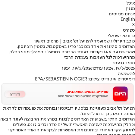
אוכל
מגזין
אנחנו מגייסים
English
X
ספורט
כדורסל ישראלי
כוכב היורוליג שמועמד להפועל תל אביב | פרסום ראשון
האדומים סימנו את אחד מכוכבי פריז באסקטבול, ג'סטין רובינסון,
שהרשים עם 14.6 נקודות בעונת הבכורה במפעל • המהלך מגיע כחלק
מההיערכות לגל העזיבות בעמדת הרכז
תומר גבעתי
19/5/2026, 18:24
,עודכן
19/5/2026, 18:31
0
השמעה
דימיטריס איטודיס. צילום: EPA/SEBASTIEN NOGIER
הפועל תל אביב מעוניינת בג׳סטין רובינסון ובוחנת את מועמדותו לקראת
העונה הבאה, כך נודע ל״היום״.
האדומים החלו בשבועות האחרונים לבנות במרץ את הקבוצה לעונה הבאה
וכחלק מהיערכות לעזיבה האפשרית של ים מדר וכריס ג׳ונס, פועלים
לחיזוק הקו האחורי ובוחנים את האפשרות לצרף את הגארד האמריקני