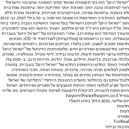
"ישראל היום" הוא גוף תקשורת שנוסד מתוך האמונה שהציבור הישראלי
ראוי לעיתונות טובה יותר, מאוזנת יותר ומדויקת יותר. עיתונות שמדברת
ולא צועקת. עיתונות אמינה, אובייקטיבית ועניינית. עיתונות אחרת וללא
תשלום. המהדורה המודפסת הראשונה פורסמה ב-30 ביולי 2007, וב-2010
הפך "ישראל היום" לעיתון הישראלי בעל שיעור החשיפה הגבוה ביותר בימי
חול. מו"ל העיתון היא ד"ר מרים אדלסון. העורך הראשי הוא עמר לחמנוביץ,
והעורך המייסד הוא עמוס רגב. אתרי האינטרנט של "ישראל היום" בעברית
ובאנגלית, כמו כן היישומונים (אפליקציות) לאנדרואיד ול-iOS, מציגים
חדשות מסביב לשעון, תוכן בלעדי, מבזקים ועדכונים, ניתוחים ופרשנויות,
וידיאו, פודקאסטים ושידורים חיים. פלטפורמות הדיגיטל של "ישראל היום"
כוללות ערוצי חדשות ודעות, תרבות ובידור, לייף סטייל, טכנולוגיה, ספורט,
כלכלה וצרכנות, בריאות, חיילים, אוכל, יהדות, תיירות ורכב. ב-2021 עלו
לאוויר האתר החדש והיישומון החדש של "ישראל היום" בעברית, במטרה
לספק לגולשים חוויה מהירה, עדכנית, בטוחה ונוחה. תכני המהדורה
המודפסת של העיתון זמינים גם באתר, במהדורה יומית מקוונת, ואפשר
לקבל אותם גם בניוזלטר. מועדון ההטבות הייחודי "הקליקה של ישראל
היום" מציע לגולשי האתר הנחות ומבצעים על מוצרים ושירותים. ישראל
היום פתוח להערות, לביקורת ולהצעות לשיפור מקהל הקוראים. פנו אלינו
במייל hayom@israelhayom.co.il.
יום שלישי, 19.5.2026
ג' בסיון תשפ"ו
חדשות
דעות
ספורט
ForReal
תרבות ובידור