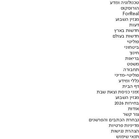
טכנולוגיה ומדע
הורוסקופ
ForReal
מגזין השבוע
דעות
חדשות בארץ
חדשות בעולם
פוליטי
ביטחוני
חינוך
בריאות
משפט
תחבורה
פוליטי-מדיני
כללי ומידע
דף הבית
זמני כניסת וצאת שבת
מגזין השבוע
בחירות 2026
אודות
צור קשר
נבחרת הכתבים והפרשנים
מדיניות פרטיות
הצהרת נגישות
תנאי שימוש