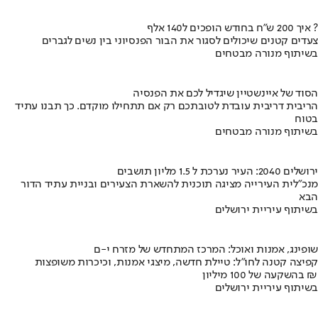
איך 200 ש"ח בחודש הופכים ל140 אלף ?
צעדים קטנים שיכולים לסגור את הבור הפנסיוני בין נשים לגברים
בשיתוף מנורה מבטחים
הסוד של איינשטיין שיגדיל לכם את הפנסיה
הריבית דריבית עובדת לטובתכם רק אם תתחילו מוקדם. כך תבנו עתיד
בטוח
בשיתוף מנורה מבטחים
ירושלים 2040: העיר נערכת ל 1.5 מליון תושבים
מנכ"לית העירייה מציגה תוכנית להשארת הצעירים ובניית עתיד הדור
הבא
בשיתוף עיריית ירושלים
שופינג, אמנות ואוכל: המרכז המתחדש של מזרח י-ם
קפיצה קטנה לחו"ל: טיילת חדשה, מיצגי אמנות, וכיכרות משופצות
בהשקעה של 100 מיליון ₪
בשיתוף עיריית ירושלים