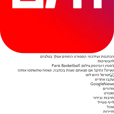
הכתבות ועידכוני הספורט החמים אצלך בטלגרם
להצטרפות
ג'סטין רובינסון,צילום: Paris Basketball
טעינו? נתקן! אם מצאתם טעות בכתבה, נשמח שתשתפו אותנו
עקבו אחרינו
G
o
o
g
l
e
News
מדורים
ספורט
תרבות ובידור
לייף סטייל
אוכל
תיירות