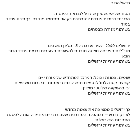
כדאי
להכיר
הסוד של איינשטיין שיגדיל לכם את הפנסיה
הריבית דריבית עובדת לטובתכם רק אם תתחילו מוקדם. כך תבנו עתיד
בטוח
בשיתוף מנורה מבטחים
ירושלים 2040: העיר נערכת ל 1.5 מליון תושבים
מנכ"לית העירייה מציגה תוכנית להשארת הצעירים ובניית עתיד הדור
הבא
בשיתוף עיריית ירושלים
שופינג, אמנות ואוכל: המרכז המתחדש של מזרח י-ם
קפיצה קטנה לחו"ל: טיילת חדשה, מיצגי אמנות, וכיכרות משופצות
בהשקעה של 100 מיליון ₪
בשיתוף עיריית ירושלים
כך ירושלים ממציאה את עצמה מחדש
לא רק קודש – המהפכה המודרנית שעוברת י-ם מחזירה אותה לפסגת
התיירות הישראלית
בשיתוף עיריית ירושלים