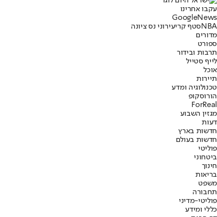
עקבו אחרינו
G
o
o
g
l
e
News
NBA
סטף קרי
עירוני נס ציונה
מדורים
ספורט
תרבות ובידור
לייף סטייל
אוכל
תיירות
טכנולוגיה ומדע
הורוסקופ
ForReal
מגזין השבוע
דעות
חדשות בארץ
חדשות בעולם
פוליטי
ביטחוני
חינוך
בריאות
משפט
תחבורה
פוליטי-מדיני
כללי ומידע