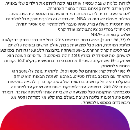
למרות כל מה שעבר. עכשיו, אותו גוף יזכה לזרוק את הילדים שלי באוויר,
לרוץ איתם ולזרוק איתם בכדור בחצר האחורית.
"אם אי פעם תהיה לי הזדמנות, הייתי עושה את המסע הזה שוב פעם.
החלום מעולם לא היה ה-NBA, חשבתי שזה כל כך מופרך, אבל לאלוהים
היו תוכניות משלו עבורי, שהיו מעבר לחלומותיי, ואני אסיר תודה".
דאמיון לי במדי נס ציונה,צילום: עודד קרני
שלוש קבוצות ב-NBA
לי (33, 1.98 מטר), שלא נבחר בדראפט 2016, החל את דרכו במיין רד קלאוס
מליגת הפיתוח, הוא סבל מפציעות בברך, אולם הרשים ובעונת 2017/18
עבר לסנטה קרוז ווריורס. ב-38 משחקיו בקבוצה קלע 15.8 נקודות בממוצע
למשחק, מה שסידר לו במרץ 2018 חוזה באטלנטה. עד סיום העונה הוא
שיחק ב-15 משחקים, כשב-11 מתוכם פתח בחמישייה, וקלע 10.7 נקודות
בממוצע למשחק.
לי נשוי לסידל קרי, אחותם של סטף וסת', ולקראת עונת 2018/19 הוא
התאחד עם הכוכב ב
גולדן סטייט
. בארבע העונות הבאות הוא שיחק
באוקלנד והיה חלק חשוב ברוטציה של סטיב קר, בדרך לזכייה באליפות
בעונת 2021/22. בסיומה, עבר לפיניקס בשורותיה שיחק עד לאחרונה,
כשבמהלך התקופה סבל מפציעה שהשביתה אותו לתקופה ארוכה. הגארד
רשם 315 הופעות בליגה הטובה בעולם בהן קלע 7.8 נקודות וקטף 3.8
ריבאונדים בממוצע למשחק.