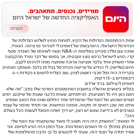
אחת ההחתמות הגדולות של הקיץ, לפחות מחוץ לשלוש הגדולות של
הכדורסל הישראלי, היא
הבאתו של דאמיון לי לעירוני נס ציונה
. הגארד,
שזכה עם גולדן סטייט באליפות ה-NBA ונשוי לאחותו של האגדה סטף
קרי, הגיע לישראל כרכש נוצץ ומבטיח, אך בסופו של דבר נפרד מהקבוצה
אחרי משחק אחד בלבד ופציעה ארוכה שמנעה ממנו להיכנס לקצב.
היום (שלישי), לי הודיע על פרישה מכדורסל בגיל 33 בלבד. משחקו האחרון
בקריירה היה מול מכבי ראשון לציון, שם הצליח לרשום 6 נקודות ו-4
ריבאונדים ב-15 דקות.
דאמיון לי,צילום: ברני ארדוב
בקליפ ביצועים שהעלה בחשבון האינסטגרם הפרטי שלו כתב: "מה שלא
הוצג כאן היו כל הפציעות, הניתוחים, שעות כל גבי שעות של שיקום, ימים
קשים ושכנוע של הגוף שלי שהמרדף אחר החלום שווה את הכאב שמגיע
איתו. מה שכן רואים זה תקווה, אמונה ונחישות. אני תמיד מהמר על עצמי
כשרבים לא בידיעה שאם יש רצון, יש דרך ואתה מסוגל לעשות הכל בעולם
הזה".
לי המשיך: "המשחק הזה היה חשוב לי מאוד שהשקעתי את הגוף שלי
במבחן במהלך ה-15 השנים האחרונות, אבל הזמן הזה הגיע לסיומו. אני
אסיר תודה על הגוף הזה, שעזר לי להגשים כל כך הרבה מהחלומות שלי