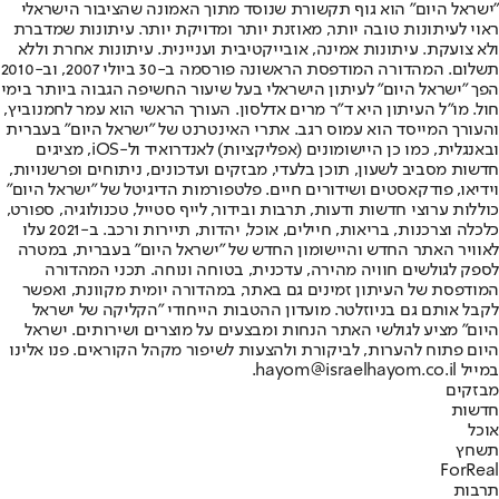
"ישראל היום" הוא גוף תקשורת שנוסד מתוך האמונה שהציבור הישראלי
ראוי לעיתונות טובה יותר, מאוזנת יותר ומדויקת יותר. עיתונות שמדברת
ולא צועקת. עיתונות אמינה, אובייקטיבית ועניינית. עיתונות אחרת וללא
תשלום. המהדורה המודפסת הראשונה פורסמה ב-30 ביולי 2007, וב-2010
הפך "ישראל היום" לעיתון הישראלי בעל שיעור החשיפה הגבוה ביותר בימי
חול. מו"ל העיתון היא ד"ר מרים אדלסון. העורך הראשי הוא עמר לחמנוביץ,
והעורך המייסד הוא עמוס רגב. אתרי האינטרנט של "ישראל היום" בעברית
ובאנגלית, כמו כן היישומונים (אפליקציות) לאנדרואיד ול-iOS, מציגים
חדשות מסביב לשעון, תוכן בלעדי, מבזקים ועדכונים, ניתוחים ופרשנויות,
וידיאו, פודקאסטים ושידורים חיים. פלטפורמות הדיגיטל של "ישראל היום"
כוללות ערוצי חדשות ודעות, תרבות ובידור, לייף סטייל, טכנולוגיה, ספורט,
כלכלה וצרכנות, בריאות, חיילים, אוכל, יהדות, תיירות ורכב. ב-2021 עלו
לאוויר האתר החדש והיישומון החדש של "ישראל היום" בעברית, במטרה
לספק לגולשים חוויה מהירה, עדכנית, בטוחה ונוחה. תכני המהדורה
המודפסת של העיתון זמינים גם באתר, במהדורה יומית מקוונת, ואפשר
לקבל אותם גם בניוזלטר. מועדון ההטבות הייחודי "הקליקה של ישראל
היום" מציע לגולשי האתר הנחות ומבצעים על מוצרים ושירותים. ישראל
היום פתוח להערות, לביקורת ולהצעות לשיפור מקהל הקוראים. פנו אלינו
במייל hayom@israelhayom.co.il.
מבזקים
חדשות
אוכל
תשחץ
ForReal
תרבות