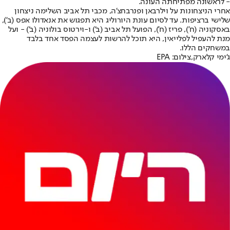
- לראשונה מפתיחתה העונה.
אחרי הניצחונות על וילרבאן ופנרבחצ'ה, מכבי תל אביב השלימה ניצחון
שלישי ברציפות. עד לסיום עונת היורוליג היא תפגוש את אנאדולו אפס (ב'),
באסקוניה (ח'), פריז (ח'), הפועל תל אביב (ב') ו-וירטוס בולוניה (ב') - ועל
מנת להעפיל לפלייאין, היא תוכל להרשות לעצמה הפסד אחד בלבד
במשחקים הללו.
ג'ימי קלארק,צילום: EPA