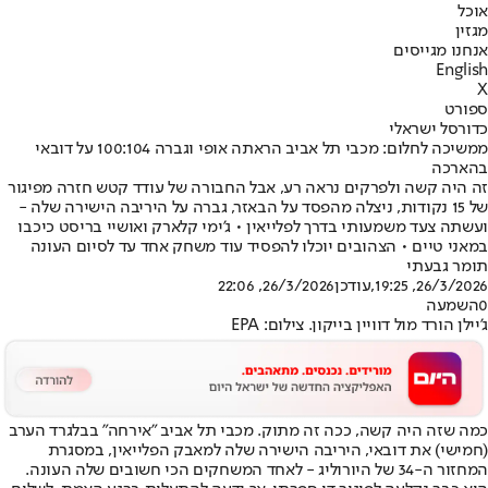
אוכל
מגזין
אנחנו מגייסים
English
X
ספורט
כדורסל ישראלי
ממשיכה לחלום: מכבי תל אביב הראתה אופי וגברה 100:104 על דובאי
בהארכה
זה היה קשה ולפרקים נראה רע, אבל החבורה של עודד קטש חזרה מפיגור
של 15 נקודות, ניצלה מהפסד על הבאזר, גברה על היריבה הישירה שלה -
ועשתה צעד משמעותי בדרך לפלייאין • ג'ימי קלארק ואושיי בריסט כיכבו
במאני טיים • הצהובים יוכלו להפסיד עוד משחק אחד עד לסיום העונה
תומר גבעתי
26/3/2026, 19:25
,עודכן
26/3/2026, 22:06
0
השמעה
ג'יילן הורד מול דוויין בייקון. צילום: EPA
כמה שזה היה קשה, ככה זה מתוק. מכבי תל אביב "אירחה" בבלגרד הערב
(חמישי) את דובאי, היריבה הישירה שלה למאבק הפלייאין, במסגרת
המחזור ה-34 של היורוליג - לאחד המשחקים הכי חשובים שלה העונה.