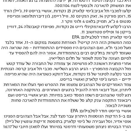
היא כבר נקלעה לפיגור דו ספרתי, אך ידעה להתעלות ברגע האמת, לשלוח
את המשחק להארכה ולבסוף לנצח 100:104.
קלעו למכבי תל אביב:
ג'ימי קלארק 23 נקודות, אושיי בריסט 19, ג'יילן הורד
15, רומן סורקין 14, זאק הנקינס 10, וויל ריימן, ג'ון דיברתולומאו ומריסיו
סנטוס 6 כ"א, תמיק בלאט 4 ולוני ווקר 1.
הרבו לקלוע לדובאי:
מקינלי רייט 26 נקודות, מפיונדו קאבנגלה 24, דוויין
בייקון 16 ופיליפ פטרושוב 11.
ג'ימי קלארק חודר לסל,צילום: EPA
כמה המשחק הזה היה קריטי? האורחת נמצאת במקום ה-11, אחד בלבד
מעל מכבי ת"א, ואם הצהובים היו מפסידים ההתמודדות - מה שנראה היה
שעומד לקרות בחלקים רבים בהתמודדות, אסור היה להם להפסיד עד
לסיום העונה על מנת לשמור על חלום הפלייאין.
אחרי מחצית ראשונה לא מרשימה אך צמודה של החבורה של עודד קטש
מול הקבוצה מהמפרץ - הגיע הרבע השלישי. מכבי תל אביב קרסה הגנתית
וכבר נקלעה לפיגור של 15 נקודות, אבל דווקא כשנראה היה שהיא מרימה
ידיים - הגיעו ג'ימי קלארק ואושיי בריסט.
צמד האמריקנים של הצהובים צמצמו את ההפרש ואף העלו את המארחת
ליתרון, אבל דובאי חזרה להוביל ברגעים האחרונים. בהתקפה האחרונה,
רגע לפני שהצהובים רשמו הפסד כואב במיוחד, הגיע אושיי בריסט ועם
ריבאונד התקפה ענק קלע סל ששלח את ההתמודדות להארכה פחות
משנייה לבאזר.
אושיי בריסט חודר לסל,צילום: EPA
גם ב-5 הדקות הנוספות היתרון עבר מצד לצד, אבל אבל הצהובים הפגינו
אופי אדיר, וסל ועבירה של ג'ימי קלארק בתוספת זריקות עונשין של ג'יילן
הורד הבטיחו ניצחון משמעותי ודרמטי במיוחד ועלו למאזן חיובי של 16:17