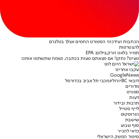
הכתבות ועידכוני הספורט החמים אצלך בטלגרם
להצטרפות
תמיר בלאט זורק,צילום: EPA
טעינו? נתקן! אם מצאתם טעות בכתבה, נשמח שתשתפו אותנו
עקבו אחרינו
G
o
o
g
l
e
News
דובאי BC
יורוליג
מכבי תל אביב בכדורסל
מדורים
ספורט
דעות
תרבות ובידור
לייף סטייל
הורוסקופ
שישבת
סוף שבוע
כדאי להכיר
סיפור המשק הישראלי