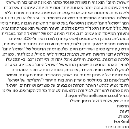
"ישראל היום" הוא גוף תקשורת שנוסד מתוך האמונה שהציבור הישראלי
ראוי לעיתונות טובה יותר, מאוזנת יותר ומדויקת יותר. עיתונות שמדברת
ולא צועקת. עיתונות אמינה, אובייקטיבית ועניינית. עיתונות אחרת וללא
תשלום. המהדורה המודפסת הראשונה פורסמה ב-30 ביולי 2007, וב-2010
הפך "ישראל היום" לעיתון הישראלי בעל שיעור החשיפה הגבוה ביותר בימי
חול. מו"ל העיתון היא ד"ר מרים אדלסון. העורך הראשי הוא עמר לחמנוביץ,
והעורך המייסד הוא עמוס רגב. אתרי האינטרנט של "ישראל היום" בעברית
ובאנגלית, כמו כן היישומונים (אפליקציות) לאנדרואיד ול-iOS, מציגים
חדשות מסביב לשעון, תוכן בלעדי, מבזקים ועדכונים, ניתוחים ופרשנויות,
וידיאו, פודקאסטים ושידורים חיים. פלטפורמות הדיגיטל של "ישראל היום"
כוללות ערוצי חדשות ודעות, תרבות ובידור, לייף סטייל, טכנולוגיה, ספורט,
כלכלה וצרכנות, בריאות, חיילים, אוכל, יהדות, תיירות ורכב. ב-2021 עלו
לאוויר האתר החדש והיישומון החדש של "ישראל היום" בעברית, במטרה
לספק לגולשים חוויה מהירה, עדכנית, בטוחה ונוחה. תכני המהדורה
המודפסת של העיתון זמינים גם באתר, במהדורה יומית מקוונת, ואפשר
לקבל אותם גם בניוזלטר. מועדון ההטבות הייחודי "הקליקה של ישראל
היום" מציע לגולשי האתר הנחות ומבצעים על מוצרים ושירותים. ישראל
היום פתוח להערות, לביקורת ולהצעות לשיפור מקהל הקוראים. פנו אלינו
במייל hayom@israelhayom.co.il.
יום שישי, 27.3.2026
ט' בניסן תשפ"ו
חדשות
דעות
ספורט
ForReal
תרבות ובידור