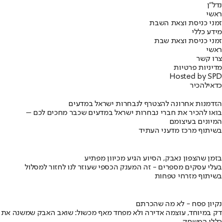
נדל"ן
ראשי
זמני כניסת וצאת השבת
מידע כללי
זמני כניסת וצאת שבת
ראשי
צרו קשר
מדיניות פרטיות
Hosted by SPD
כדאי
להכיר
הזדמנות אחרונה להצטרף לנבחרות ישראל במדעים
בואו להכיר את חברי נבחרות ישראל במדעים שכבר מחכים לכם –
המיונים בעיצומם
בשיתוף מרכז מדעני העתיד
בזמן שהצפון נאבק, הסיוע הגיע מכיוון מפתיע
בעלי עסקים מספרים - זה המענק הכספי שעוזר לנו לחזור למסלול
בשיתוף מזרחי טפחות
נקיון פסח - לא מה שהכרתם
דק במיוחד, עוצמה אדירה ולא מפחד מאף מכשול: שואב האבק שמשנה את
כללי המשחק