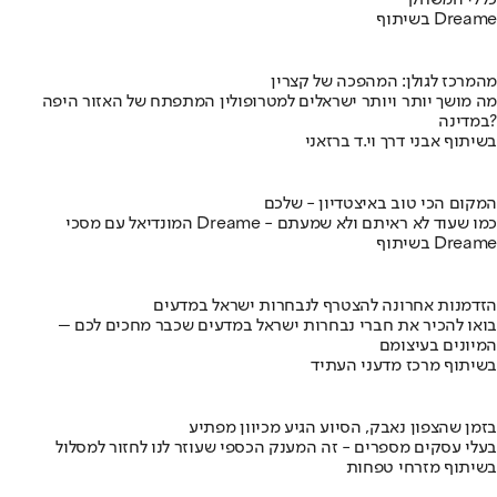
בשיתוף Dreame
מהמרכז לגולן: המהפכה של קצרין
מה מושך יותר ויותר ישראלים למטרופולין המתפתח של האזור היפה
במדינה?
בשיתוף אבני דרך וי.ד ברזאני
המקום הכי טוב באיצטדיון - שלכם
המונדיאל עם מסכי Dreame - כמו שעוד לא ראיתם ולא שמעתם
בשיתוף Dreame
הזדמנות אחרונה להצטרף לנבחרות ישראל במדעים
בואו להכיר את חברי נבחרות ישראל במדעים שכבר מחכים לכם –
המיונים בעיצומם
בשיתוף מרכז מדעני העתיד
בזמן שהצפון נאבק, הסיוע הגיע מכיוון מפתיע
בעלי עסקים מספרים - זה המענק הכספי שעוזר לנו לחזור למסלול
בשיתוף מזרחי טפחות