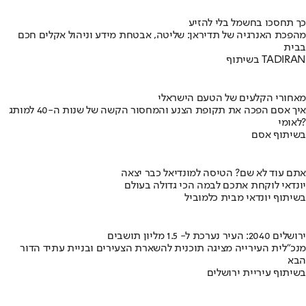
כך תחסכו בחשמל בלי להזיע
מהפכת האנרגיה של תדיראן: שליטה, אבטחת מידע וניהול אקלים חכם
בבית
בשיתוף TADIRAN
מאחורי הקלעים של הטעם הישראלי
איך אסם הפכה את תקופת הצנע והמחסור הקשה של שנות ה-40 למותג
לאומי?
בשיתוף אסם
אתם עוד לא שם? הטיסה למונדיאל כבר יצאה
יונדאי לוקחת אתכם לבמה הכי גדולה בעולם
בשיתוף יונדאי מבית כלמוביל
ירושלים 2040: העיר נערכת ל- 1.5 מליון תושבים
מנכ"לית העירייה מציגה תוכנית להשארת הצעירים ובניית עתיד הדור
הבא
בשיתוף עיריית ירושלים