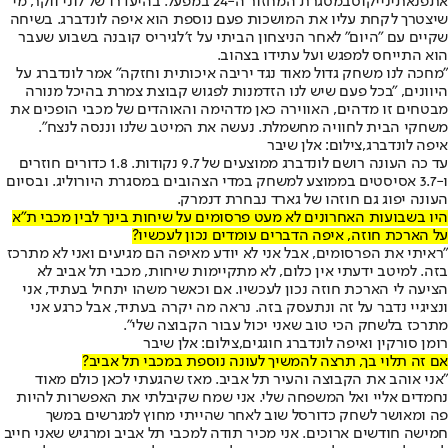
את
פנאתינייקוס
במסגרת המחזור ה-24 במפעל. בהיעדרו של לוני ווקר, מי
שיצטרך לקחת עליו את המושכות פעם נוספת הוא איפה לונדברג. בשיחה
שקיים עם ״היום״ לאחר הניצחון הביתי על ז׳לגיריס קובנה בשבוע שעבר
הוא התייחס למפגש ועל עתידו בצהוב.
״מחכה לנו משחק גדול מאוד נגד יריבה איכותית וחזקה" אמר לונדברג על
היוונים, "בכל פעם שיש לנו הזדמנות לפגוש קבוצת צמרת בהיכל מנורה
מבטחים זו מדהים, האווירה כאן מדהימה והאוהדים של מכבי הופכים את
משחקי הבית לחוויה מחשמלת. נעשה את המיטב שלנו וננסה לנצח״.
איפה לונדברג,צילום: אלן שיבר
עד כה העונה רושם לונדברג ממוצעים של 9.7 נקודות. 1.8 כדורים חוזרים
ו-3.7 אסיסטים בממוצע למשחק במדי הצהובים במסגרת היורוליג. ובסיום
העונה יפוג גם חוזהו של גארד נבחרת דנמרק.
היו בשבועות האחרונים לא מעט פרסומים על שיחות בינך לבין מכבי ת״א
על הארכת חוזה, איפה הדברים עומדים נכון לעכשיו?
״ראיתי את הפרסומים, אבל אני לא יודע מאיפה הם מגיעים ואני לא מתרכז
בזה. למיטב ידעתי אין כלום, לא מתקיימות שיחות, מכבי תל אביב לא
הציעה לי הארכת חוזה נכון לעכשיו. אם וכאשר משהו יתחיל בעתיד, אני
ונציגיי נדבר על זה ונתעסק בזה. נראה מה יקרה בעתיד, אבל כרגע אני
מתרכז בלשחק הכי טוב שאני יכול עבור הקבוצה שלי״.
רומן סורקין ואיפה לונדברג חוגגים,צילום: אלן שיבר
אם זה תלוי בך, תרצה להמשיך לעונה נוספת במכבי תל אביב?
״אני אוהב את הקבוצה והעיר תל אביב. מאז שהגעתי לכאן כולם מאוד
נחמדים אליי ואל המשפחה שלי. אני שמח שקיבלתי את האפשרות להיות
פה ומאושר לשחק כדורסל שוב לאחר שהייתי מחוץ למגרשים במשך
חמישה חודשים ארוכים. אני מכיר תודה למכבי תל אביב ומרגיש שאני חייב