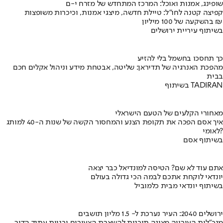
שופינג, אמנות ואוכל: המרכז המתחדש של מזרח י-ם
קפיצה קטנה לחו"ל: טיילת חדשה, מיצגי אמנות, וכיכרות משופצות
בהשקעה של 100 מיליון ₪
בשיתוף עיריית ירושלים
כך תחסכו בחשמל בלי להזיע
מהפכת האנרגיה של תדיראן: שליטה, אבטחת מידע וניהול אקלים חכם
בבית
בשיתוף TADIRAN
מאחורי הקלעים של הטעם הישראלי
איך אסם הפכה את תקופת הצנע והמחסור הקשה של שנות ה-40 למותג
לאומי?
בשיתוף אסם
אתם עוד לא שם? הטיסה למונדיאל כבר יצאה
יונדאי לוקחת אתכם לבמה הכי גדולה בעולם
בשיתוף יונדאי מבית כלמוביל
ירושלים 2040: העיר נערכת ל- 1.5 מליון תושבים
מנכ"לית העירייה מציגה תוכנית להשארת הצעירים ובניית עתיד הדור