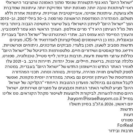
"ישראל היום" הוא גוף תקשורת שנוסד מתוך האמונה שהציבור הישראלי
ראוי לעיתונות טובה יותר, מאוזנת יותר ומדויקת יותר. עיתונות שמדברת
ולא צועקת. עיתונות אמינה, אובייקטיבית ועניינית. עיתונות אחרת וללא
תשלום. המהדורה המודפסת הראשונה פורסמה ב-30 ביולי 2007, וב-2010
הפך "ישראל היום" לעיתון הישראלי בעל שיעור החשיפה הגבוה ביותר בימי
חול. מו"ל העיתון היא ד"ר מרים אדלסון. העורך הראשי הוא עמר לחמנוביץ,
והעורך המייסד הוא עמוס רגב. אתרי האינטרנט של "ישראל היום" בעברית
ובאנגלית, כמו כן היישומונים (אפליקציות) לאנדרואיד ול-iOS, מציגים
חדשות מסביב לשעון, תוכן בלעדי, מבזקים ועדכונים, ניתוחים ופרשנויות,
וידיאו, פודקאסטים ושידורים חיים. פלטפורמות הדיגיטל של "ישראל היום"
כוללות ערוצי חדשות ודעות, תרבות ובידור, לייף סטייל, טכנולוגיה, ספורט,
כלכלה וצרכנות, בריאות, חיילים, אוכל, יהדות, תיירות ורכב. ב-2021 עלו
לאוויר האתר החדש והיישומון החדש של "ישראל היום" בעברית, במטרה
לספק לגולשים חוויה מהירה, עדכנית, בטוחה ונוחה. תכני המהדורה
המודפסת של העיתון זמינים גם באתר, במהדורה יומית מקוונת, ואפשר
לקבל אותם גם בניוזלטר. מועדון ההטבות הייחודי "הקליקה של ישראל
היום" מציע לגולשי האתר הנחות ומבצעים על מוצרים ושירותים. ישראל
היום פתוח להערות, לביקורת ולהצעות לשיפור מקהל הקוראים. פנו אלינו
במייל hayom@israelhayom.co.il.
יום ראשון, 7.6.2026
כ"ב בסיון תשפ"ו
חדשות
דעות
ספורט
ForReal
תרבות ובידור