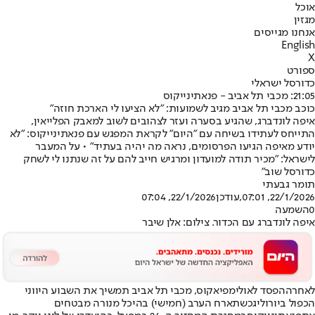
אוכל
מגזין
אנחנו מגייסים
English
X
ספורט
כדורסל ישראלי
21:05: מכבי תל אביב - פנאתינייקוס
כוכב מכבי תל אביב מגיב לשמועות: "לא הציעו לי הארכת חוזה"
איפה לונדברג, שהגיע בסערה ועזר לצהובים לשוב למאבק הפלייאין,
התייחס לעתידו בשיחה עם "היום" לקראת המפגש עם פנאתינייקוס: "לא
יודע מאיפה הגיעו הפרסומים, נראה מה יהיה בעתיד" • על המעבר
לישראל: "מכיר תודה למועדון ומרגיש חייב להם על זה שנתנו לי לשחק
כדורסל שוב"
תומר גבעתי
22/1/2026, 07:01
,עודכן
22/1/2026, 07:04
0
השמעה
איפה לונדברג עם הכדור. צילום: אלן שיבר
לאחר
ההפסד לאולימפיאקוס
, מכבי תל אביב תמשיך את השבוע היווני
הכפול ב
יורוליג
כשתארח הערב (חמישי) בהיכל מנורה מבטחים