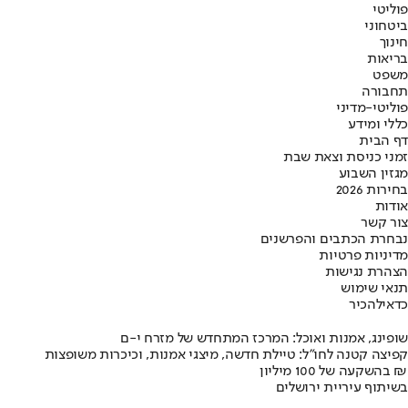
פוליטי
ביטחוני
חינוך
בריאות
משפט
תחבורה
פוליטי-מדיני
כללי ומידע
דף הבית
זמני כניסת וצאת שבת
מגזין השבוע
בחירות 2026
אודות
צור קשר
נבחרת הכתבים והפרשנים
מדיניות פרטיות
הצהרת נגישות
תנאי שימוש
כדאי
להכיר
שופינג, אמנות ואוכל: המרכז המתחדש של מזרח י-ם
קפיצה קטנה לחו"ל: טיילת חדשה, מיצגי אמנות, וכיכרות משופצות
בהשקעה של 100 מיליון ₪
בשיתוף עיריית ירושלים