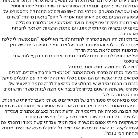
להציג יותר מדי: מדובר באגדת
כדורסל הנשים בישראל
, אחת הכדורסלניות
הגדולות שידע הענף, וגם אחת הספורטאיות שהיוו מודל לחיקוי וסמל.
מאז שפרשה ממשחק, מזרחי בת ה-55 מעולם לא התנתקה מהספורט. על
עיסוקיה הרבים בשנים האחרונות אמרה ל"היום" בראיון מיוחד: "בשנים
האחרונות ניהלתי פרויקטים בוועד האולימפי, אני מלמדת במכללה
בוינגייט ובקריה האקדמית אונו, וגם נותנת הרצאות השראה לחברות
וארגונים".
בהזדמנות הזו חשוב למזרחי להודות לוועד האולימפי: "הם אפשרו לי ללכת
אחרי הלב. גדלתי והתפתחתי שם. יעל ארד וגיל לוסטיג הבינו שיש כאן
הזדמנות ונתנו לי את ברכת הדרך".
יעל ארד וגילי לוסטיג. נתנו ללימור מזרחי את ברכת הדרך,צילום: אודי
ציטיאט
"רוצה לבנות משהו חדש וטוב בנתניה"
בהצעה מנתניה מזרחי ראתה אתגר: "אני מאוד אוהבת אתגרים. דברים
שנראים בלתי אפשריים הם המנוע שלי. הייתה לי שיחה עם הבעלים מייקל
בוברוב והבנתי מיד שיש בהחלט עם מי לצאת לדרך. נתניה היא עיר של
ספורט שעשתה הישגים בכדורסל בעבר. אני רוצה לבנות משהו חדש וטוב,
וזו הזדמנות גדולה".
"אני מביאה איתי מנעד רחב של תפקידים שעשיתי מעבר להיותי שחקנית,
ביניהם מאמנת ומנהלת. אני מכירה את נפש הספורטאי, יודעת מה זה חיים
של קבוצה, מכירה את הדינמיקות, יודעת מה זה כאבים, אתגרים ועמידה
בלחצים - כל הדברים שבנו אותי כשחקנית", המשיכה וסיפרה.
"כשחקנית הייתי אמנם מוכשרת, אבל תמיד עבדתי קשה מאוד ודחפתי את
עצמי לקצה. ככה אני גם עכשיו. אני רוצה כל הזמן להמציא את עצמי מחדש
ולהיות הכי טובה".