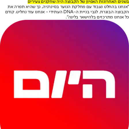
בשנים האחרונות האפיון של הקבוצה היה שחקנים צעירים
״אנחנו בהחלט נעבוד עם מחלקת הנוער בסינרגיה, כך שהיא תפרה את
הקבוצה הבוגרת. לגבי בניית ה-DNA העתידי - אנחנו עוד נחליט. קודם
כל אנחנו מתרכזים בלהישאר בליגה״.