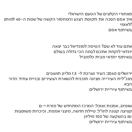
מאחורי הקלעים של הטעם הישראלי
איך אסם הפכה את תקופת הצנע והמחסור הקשה של שנות ה-40 למותג
לאומי?
בשיתוף אסם
אתם עוד לא שם? הטיסה למונדיאל כבר יצאה
יונדאי לוקחת אתכם לבמה הכי גדולה בעולם
בשיתוף יונדאי מבית כלמוביל
ירושלים 2040: העיר נערכת ל- 1.5 מליון תושבים
מנכ"לית העירייה מציגה תוכנית להשארת הצעירים ובניית עתיד הדור
הבא
בשיתוף עיריית ירושלים
שופינג, אמנות ואוכל: המרכז המתחדש של מזרח י-ם
קפיצה קטנה לחו"ל: טיילת חדשה, מיצגי אמנות, וכיכרות משופצות
בהשקעה של 100 מיליון ₪
בשיתוף עיריית ירושלים