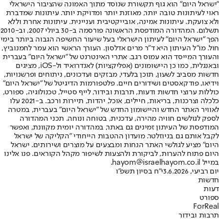
"ישראל היום" הוא גוף תקשורת שנוסד מתוך האמונה שהציבור הישראלי
ראוי לעיתונות טובה יותר, מאוזנת יותר ומדויקת יותר. עיתונות שמדברת
ולא צועקת. עיתונות אמינה, אובייקטיבית ועניינית. עיתונות אחרת וללא
תשלום. המהדורה המודפסת הראשונה פורסמה ב-30 ביולי 2007, וב-2010
הפך "ישראל היום" לעיתון הישראלי בעל שיעור החשיפה הגבוה ביותר בימי
חול. מו"ל העיתון היא ד"ר מרים אדלסון. העורך הראשי הוא עמר לחמנוביץ,
והעורך המייסד הוא עמוס רגב. אתרי האינטרנט של "ישראל היום" בעברית
ובאנגלית, כמו כן היישומונים (אפליקציות) לאנדרואיד ול-iOS, מציגים
חדשות מסביב לשעון, תוכן בלעדי, מבזקים ועדכונים, ניתוחים ופרשנויות,
וידיאו, פודקאסטים ושידורים חיים. פלטפורמות הדיגיטל של "ישראל היום"
כוללות ערוצי חדשות ודעות, תרבות ובידור, לייף סטייל, טכנולוגיה, ספורט,
כלכלה וצרכנות, בריאות, חיילים, אוכל, יהדות, תיירות ורכב. ב-2021 עלו
לאוויר האתר החדש והיישומון החדש של "ישראל היום" בעברית, במטרה
לספק לגולשים חוויה מהירה, עדכנית, בטוחה ונוחה. תכני המהדורה
המודפסת של העיתון זמינים גם באתר, במהדורה יומית מקוונת, ואפשר
לקבל אותם גם בניוזלטר. מועדון ההטבות הייחודי "הקליקה של ישראל
היום" מציע לגולשי האתר הנחות ומבצעים על מוצרים ושירותים. ישראל
היום פתוח להערות, לביקורת ולהצעות לשיפור מקהל הקוראים. פנו אלינו
במייל hayom@israelhayom.co.il.
יום רביעי, 3.6.2026
י"ח בסיון תשפ"ו
חדשות
דעות
ספורט
ForReal
תרבות ובידור