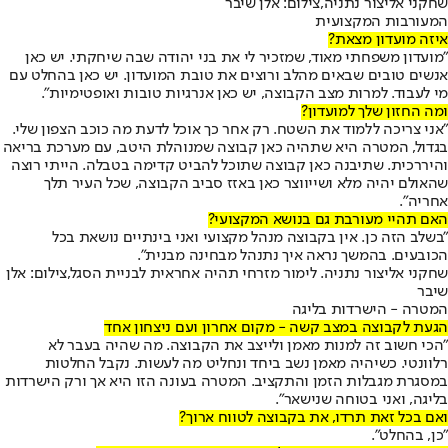
שחקני אליצור נתניה,צילום: אלן שיבר
המעורבות המקצועית
איזה מועדון מצאת?
״מועדון משפחתי מאוד, שמזכיר לי את בני יהודה שבה שיחקתי. יש כאן
אנשים טובים שבאים מהלב ורוצים את טובת המועדון. יש כאן בהחלט עם
מי לעבוד. למרות מצב הקבוצה, יש כאן אנרגיות טובות ואופטימיות״.
ומה החזון שלך למועדון?
״אני צריכה ללמוד את השטח. רק אחר כך אוכל לדעת מה כוכב הצפון שלי.
בגדול, המטרה היא שתהיה כאן קבוצה שמנוהלת היטב, עם מערכת בריאה
והיררכית. שתיבנה כאן קבוצה שתוכל להביט קדימה בטבלה. הייתי רוצה
שהאולם יהיה מלא ושייווצר כאן באזז סביב הקבוצה, שכל העיר תלך
אחריה״.
האם תהיי מעורבת גם בנושא המקצועי?
״בשלב הזה כן. אין בקבוצה מנהל מקצועי ואני בינתיים נושאת בכל
הכובעים. בהמשך נראה איך נתנהל מבחינה מבנית״.
שחקני אליצור נתניה. לימור מזרחי תהיה אחראית לבניית הסגל,צילום: אלן
שיבר
המטרה - הישרדות בליגה
הגעת לקבוצה במצב קשה - מקום אחרון ועם ניצחון אחד
״הכי חשוב זה למנות מאמן ולייצב את הקבוצה. מה שהיה בעבר לא
רלוונטי. כשיהיה מאמן נשב ביחד ונחליט מה לעשות. נקבל החלטות
במסגרת מגבלות הזמן והתקציב. המטרה בעונה הזו היא אך ורק הישרדות
בליגה, ואני בטוחה שנישאר״.
ואם בכל זאת תרדו, את בקבוצה לטווח ארוך?
״כן, בהחלט״.