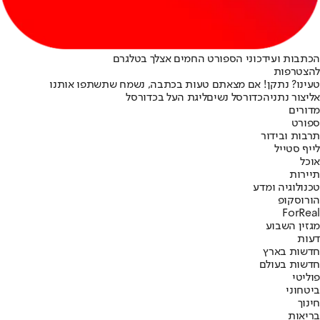
הכתבות ועידכוני הספורט החמים אצלך בטלגרם
להצטרפות
טעינו? נתקן! אם מצאתם טעות בכתבה, נשמח שתשתפו אותנו
אליצור נתניה
כדורסל נשים
ליגת העל בכדורסל
מדורים
ספורט
תרבות ובידור
לייף סטייל
אוכל
תיירות
טכנולוגיה ומדע
הורוסקופ
ForReal
מגזין השבוע
דעות
חדשות בארץ
חדשות בעולם
פוליטי
ביטחוני
חינוך
בריאות