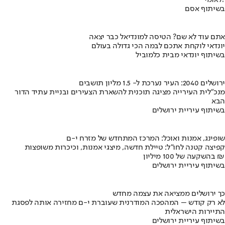
בשיתוף אסם
אתם עוד לא שם? הטיסה למונדיאל כבר יצאה
יונדאי לוקחת אתכם לבמה הכי גדולה בעולם
בשיתוף יונדאי מבית כלמוביל
ירושלים 2040: העיר נערכת ל- 1.5 מליון תושבים
מנכ"לית העירייה מציגה תוכנית להשארת הצעירים ובניית עתיד הדור
הבא
בשיתוף עיריית ירושלים
שופינג, אמנות ואוכל: המרכז המתחדש של מזרח י-ם
קפיצה קטנה לחו"ל: טיילת חדשה, מיצגי אמנות, וכיכרות משופצות
בהשקעה של 100 מיליון ₪
בשיתוף עיריית ירושלים
כך ירושלים ממציאה את עצמה מחדש
לא רק קודש – המהפכה המודרנית שעוברת י-ם מחזירה אותה לפסגת
התיירות הישראלית
בשיתוף עיריית ירושלים