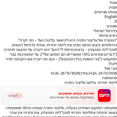
אוכל
מגזין
אנחנו מגייסים
English
X
ספורט
כדורסל ישראלי
ראיון מיוחד
"המטרה של אליצור נתניה היא להישאר בליגת העל - וזה יקרה"
היהלומים ביצעו מהפך ומינו את לימור מזרחי, אגדת כדורסל הנשים,
למנכ"לית המועדון • בראיון מיוחד ל"היום" היא דיברה על ההגעה לנתניה
("דברים שנראים בלתי אפשריים הם המנוע שלי"), על המעורבות בצד
המקצועי ("אני נושאת בכל הכובעים") • וגם: מה יקרה אם הקבוצה תרד
ליגה?
אבי סגל
23/12/2025, 14:24
,עודכן
23/12/2025, 14:26
0
השמעה
לימור מזרחי. צילום: אליצור נתניה
ממעמקי ה
מקום האחרון בטבלה
, אליצור נתניה עשתה מהלך משמעותי,
כאשר מינתה את
לימור מזרחי למנכ״לית המועדון
. את מזרחי אין צורך