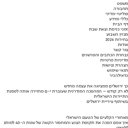
משפט
תחבורה
פוליטי-מדיני
כללי ומידע
דף הבית
זמני כניסת וצאת שבת
מגזין השבוע
בחירות 2026
אודות
צור קשר
נבחרת הכתבים והפרשנים
מדיניות פרטיות
הצהרת נגישות
תנאי שימוש
כדאי
להכיר
כך ירושלים ממציאה את עצמה מחדש
לא רק קודש – המהפכה המודרנית שעוברת י-ם מחזירה אותה לפסגת
התיירות הישראלית
בשיתוף עיריית ירושלים
מאחורי הקלעים של הטעם הישראלי
איך אסם הפכה את תקופת הצנע והמחסור הקשה של שנות ה-40 למותג
לאומי?