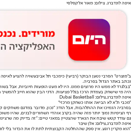
איפה לונדברג. צילום: מאור אלקסלסי
ב"מוצרט" הסרבי נטען הבוקר (רביעי) כי
מכבי תל אביב
עשויה להציע ל
איפה 
נכתב באתר הגדול בסרביה.
"בבלגרד לא ממש היו מרוצים ממנו. היו לא מעט הופעות חיוביות, אבל בשור
היה מי שישחק בעמדת הרכז בגלל פציעות. הדני הבין שהוא חייב להמשיך 
איפה לונדברג,צילום: Dubai Basketball
"מכבי ת"א לא הביאה אותו כשחקן מרכזי"
בסרביה הנמיכו את ההתלהבות, אבל הודו: "נכון, מדובר במדגם משחקים קט
רף הציפיות נמוך יותר מזה שהיה בקרב אוהדי השחורים לבנים, שהיו משוכנעי
גם עודד קטש שיבח את הגארד שהצטיין במאני טיים: ״זה בדיוק מה שרצינו 
איפה לונדברג,צילום: אלן שיבר
"הוא מקרין רוגע. אין ספק שההחלטה הקבוצתית לתת לו את הכדור בלי לונ