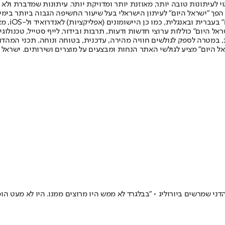
לעיתונות טובה יותר, מאוזנת יותר ומדויקת יותר. עיתונות שמדברת ולא צ
שלום. המהדורה המודפסת הראשונה פורסמה ב-30 ביולי 2007, וב-2010 הפך "ישראל היום" לעיתון הישראלי בעל שי
לחמנוביץ,
ל היום" כוללות ערוצי חדשות ודעות, תרבות ובידור, לייף סטייל, טכנולוגיה
ברית, במטרה לספק לגולשים חוויה מהירה, עדכנית, בטוחה ונוחה. תכני המה
ל היום" מציע לגולשי האתר הנחות ומבצעים על מוצרים ושירותים. ישראל 
י שמרשים ביורוליג • "בבלגרד לא ממש היו מרוצים ממנו. היו לא מעט הו