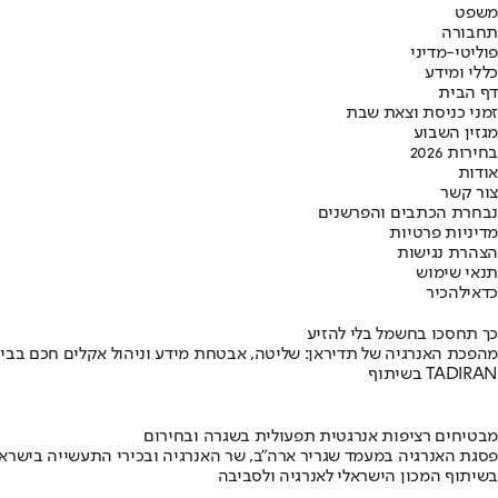
משפט
תחבורה
פוליטי-מדיני
כללי ומידע
דף הבית
זמני כניסת וצאת שבת
מגזין השבוע
בחירות 2026
אודות
צור קשר
נבחרת הכתבים והפרשנים
מדיניות פרטיות
הצהרת נגישות
תנאי שימוש
כדאי
להכיר
כך תחסכו בחשמל בלי להזיע
מהפכת האנרגיה של תדיראן: שליטה, אבטחת מידע וניהול אקלים חכם בבי
בשיתוף TADIRAN
מבטיחים רציפות אנרגטית תפעולית בשגרה ובחירום
פסגת האנרגיה במעמד שגריר ארה"ב, שר האנרגיה ובכירי התעשייה בישראל
בשיתוף המכון הישראלי לאנרגיה ולסביבה