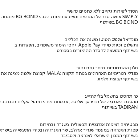
הסוד לקירות נקיים ללא כתמים נחשף
מומחה BG BOND עושה סדר על המדפים ומציג את מותג הצבע SIMPLY
בשיתוף BG BOND
מונדיאל 2026: הטוטו משנה את הכללים
יחסי הימור משופרים, הפקדות ב-Apple Pay ותשלום זכיות מיידי
בשיתוף המועצה להסדר ההימורים בספורט
חלון ההזדמנויות בכפר גנים נסגר
קבוצת אלמוג מציגה את פרויקט MALA: מגדלי הפרימיום האחרונים בפתח תקווה
בשיתוף קבוצת אלמוג
כך תחסכו בחשמל בלי להזיע
מהפכת האנרגיה של תדיראן: שליטה, אבטחת מידע וניהול אקלים חכם בבי
בשיתוף TADIRAN
מבטיחים רציפות אנרגטית תפעולית בשגרה ובחירום
פסגת האנרגיה במעמד שגריר ארה"ב, שר האנרגיה ובכירי התעשייה בישראל
בשיתוף המכון הישראלי לאנרגיה ולסביבה