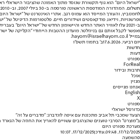
"ישראל היום" הוא גוף תקשורת שנוסד מתוך האמונה שהציבור הישראלי ראוי 
ת
ופרשנויות, וידיאו, פודקאסטים ושידורים חיים. פלטפורמות הדיגיטל של "ישרא
ב-2021 עלו לאוויר האתר החדש והיישומון החדש של "ישראל היום" בע
ואפשר לקבל אותם גם בניוזלטר. מועדון ההטבות הייחודי "הקליקה של ישרא
במייל hayom@israelhayom.co.il.
יום רביעי, 17.6.2026
ב' בתמוז תשפ"ו
חדשות
דעות
ספורט
ForReal
תרבות ובידור
אוכל
מגזין
אנחנו מגייסים
English
X
ספורט
כדורסל ישראלי
הצעד שמכבי תל אביב מתכננת עם איפה לונדברג: "מדברים על זה"
ב"מוצרט" הסרבי טוענים שהצהובים עשויים להאריך את החוזה של הגארד הדנ
מערכת ספורט היום
17/12/2025, 09:48
,עודכן
17/12/2025, 10:07
0
השמעה