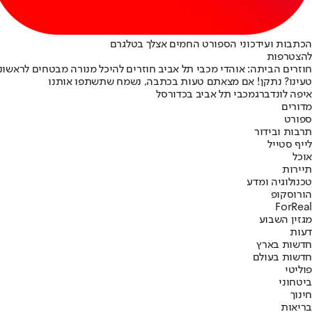
הכתבות ועידכוני הספורט החמים אצלך בטלגרם
להצטרפות
חוזרים הביתה: אוהדי מכבי תל אביב חוזרים להיכל מנורה מבטחים לראשונ
טעינו? נתקן! אם מצאתם טעות בכתבה, נשמח שתשתפו אותנו
איפה לונדברג
מכבי תל אביב בכדורסל
מדורים
ספורט
תרבות ובידור
לייף סטייל
אוכל
תיירות
טכנולוגיה ומדע
הורוסקופ
ForReal
מגזין השבוע
דעות
חדשות בארץ
חדשות בעולם
פוליטי
ביטחוני
חינוך
בריאות