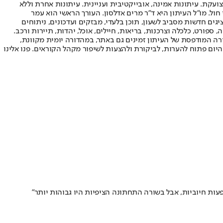
ועקת. עיתונות אמינה, אובייקטיבית ועניינית. עיתונות אחרת וללא
עור החשיפה הגבוה ביותר בימי חול. מו"ל העיתון היא ד"ר מרים אדלסון. העורך הראשי הוא עמר
 והעורך המייסד הוא עמוס רגב. אתרי האינטרנט של "ישראל היום" בעברית ובאנגלית, כמו כן היישומונים (אפליקציות) לאנדרואיד ול-iOS, מציגים חדשות מסביב לשעון, תוכן בלעדי, מבזקים ועדכונים, ניתוחים
, ספורט, כלכלה וצרכנות, בריאות, חיילים, אוכל, יהדות, תיירות ורכב.
דורה המודפסת של העיתון זמינים גם באתר, במהדורה יומית מקוונת,
היום פתוח להערות, לביקורת ולהצעות לשיפור מקהל הקוראים. פנו אלינו
פעות חיוביות, אבל בשורה התחתונה הציפיות היו גבוהות יותר"