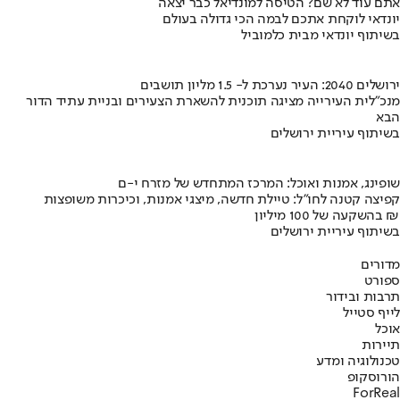
אתם עוד לא שם? הטיסה למונדיאל כבר יצאה
יונדאי לוקחת אתכם לבמה הכי גדולה בעולם
בשיתוף יונדאי מבית כלמוביל
ירושלים 2040: העיר נערכת ל- 1.5 מליון תושבים
מנכ"לית העירייה מציגה תוכנית להשארת הצעירים ובניית עתיד הדור
הבא
בשיתוף עיריית ירושלים
שופינג, אמנות ואוכל: המרכז המתחדש של מזרח י-ם
קפיצה קטנה לחו"ל: טיילת חדשה, מיצגי אמנות, וכיכרות משופצות
בהשקעה של 100 מיליון ₪
בשיתוף עיריית ירושלים
מדורים
ספורט
תרבות ובידור
לייף סטייל
אוכל
תיירות
טכנולוגיה ומדע
הורוסקופ
ForReal