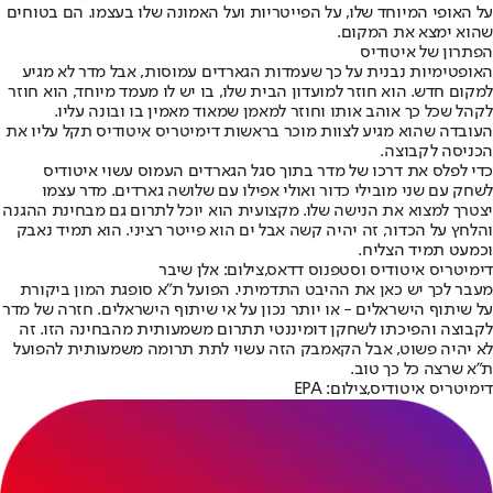
על האופי המיוחד שלו, על הפייטריות ועל האמונה שלו בעצמו. הם בטוחים
שהוא ימצא את המקום.
הפתרון של איטודיס
האופטימיות נבנית על כך שעמדות הגארדים עמוסות, אבל מדר לא מגיע
למקום חדש. הוא חוזר למועדון הבית שלו, בו יש לו מעמד מיוחד, הוא חוזר
לקהל שכל כך אוהב אותו וחוזר למאמן שמאוד מאמין בו ובונה עליו.
העובדה שהוא מגיע לצוות מוכר בראשות דימיטריס איטודיס תקל עליו את
הכניסה לקבוצה.
כדי לפלס את דרכו של מדר בתוך סגל הגארדים העמוס עשוי איטודיס
לשחק עם שני מובילי כדור ואולי אפילו עם שלושה גארדים. מדר עצמו
יצטרך למצוא את הנישה שלו. מקצועית הוא יוכל לתרום גם מבחינת ההגנה
והלחץ על הכדור, זה יהיה קשה אבל ים הוא פייטר רציני. הוא תמיד נאבק
וכמעט תמיד הצליח.
דימיטריס איטודיס וסטפנוס דדאס,צילום: אלן שיבר
מעבר לכך יש כאן את ההיבט התדמיתי. הפועל ת"א סופגת המון ביקורת
על שיתוף הישראלים - או יותר נכון על אי שיתוף הישראלים. חזרה של מדר
לקבוצה והפיכתו לשחקן דומיננטי תתרום משמעותית מהבחינה הזו. זה
לא יהיה פשוט, אבל הקאמבק הזה עשוי לתת תרומה משמעותית להפועל
ת"א שרצה כל כך טוב.
דימיטריס איטודיס,צילום: EPA