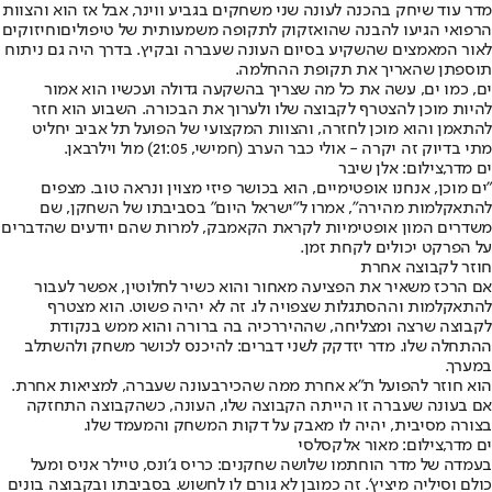
מדר עוד שיחק בהכנה לעונה שני משחקים בגביע ווינר, אבל אז הוא והצוות
הרפואי הגיעו להבנה שהוא
זקוק לתקופה משמעותית של טיפולים
וחיזוקים
לאור המאמצים שהשקיע בסיום העונה שעברה ובקיץ. בדרך היה גם ניתוח
תוספתן שהאריך את תקופת ההחלמה.
ים, כמו ים, עשה את כל מה שצריך בהשקעה גדולה ועכשיו הוא אמור
להיות מוכן להצטרף לקבוצה שלו ולערוך את הבכורה. השבוע הוא חזר
להתאמן והוא מוכן לחזרה, והצוות המקצועי של הפועל תל אביב יחליט
מתי בדיוק זה יקרה - אולי כבר הערב (חמישי, 21:05) מול וילרבאן.
ים מדר,צילום: אלן שיבר
"ים מוכן, אנחנו אופטימיים, הוא בכושר פיזי מצוין ונראה טוב. מצפים
להתאקלמות מהירה", אמרו ל"ישראל היום" בסביבתו של השחקן, שם
משדרים המון אופטימיות לקראת הקאמבק, למרות שהם יודעים שהדברים
על הפרקט יכולים לקחת זמן.
חוזר לקבוצה אחרת
אם הרכז משאיר את הפציעה מאחור והוא כשיר לחלוטין, אפשר לעבור
להתאקלמות וההסתגלות שצפויה לו. זה לא יהיה פשוט. הוא מצטרף
לקבוצה שרצה ומצליחה, שההיררכיה בה ברורה והוא ממש בנקודת
ההתחלה שלו. מדר יזדקק לשני דברים: להיכנס לכושר משחק ולהשתלב
במערך.
הוא חוזר ל
הפועל ת"א אחרת ממה שהכיר
בעונה שעברה, למציאות אחרת.
אם בעונה שעברה זו הייתה הקבוצה שלו, העונה, כשהקבוצה התחזקה
בצורה מסיבית, יהיה לו מאבק על דקות המשחק והמעמד שלו.
ים מדר,צילום: מאור אלקסלסי
בעמדה של מדר הוחתמו שלושה שחקנים: כריס ג'ונס, טיילר אניס ומעל
כולם וסיליה מיציץ'. זה כמובן לא גורם לו לחשוש. בסביבתו ובקבוצה בונים