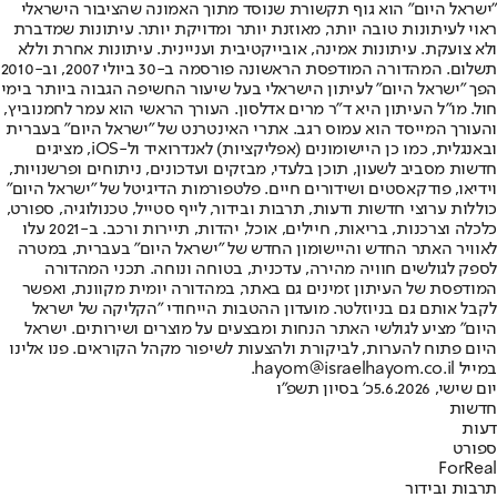
"ישראל היום" הוא גוף תקשורת שנוסד מתוך האמונה שהציבור הישראלי
ראוי לעיתונות טובה יותר, מאוזנת יותר ומדויקת יותר. עיתונות שמדברת
ולא צועקת. עיתונות אמינה, אובייקטיבית ועניינית. עיתונות אחרת וללא
תשלום. המהדורה המודפסת הראשונה פורסמה ב-30 ביולי 2007, וב-2010
הפך "ישראל היום" לעיתון הישראלי בעל שיעור החשיפה הגבוה ביותר בימי
חול. מו"ל העיתון היא ד"ר מרים אדלסון. העורך הראשי הוא עמר לחמנוביץ,
והעורך המייסד הוא עמוס רגב. אתרי האינטרנט של "ישראל היום" בעברית
ובאנגלית, כמו כן היישומונים (אפליקציות) לאנדרואיד ול-iOS, מציגים
חדשות מסביב לשעון, תוכן בלעדי, מבזקים ועדכונים, ניתוחים ופרשנויות,
וידיאו, פודקאסטים ושידורים חיים. פלטפורמות הדיגיטל של "ישראל היום"
כוללות ערוצי חדשות ודעות, תרבות ובידור, לייף סטייל, טכנולוגיה, ספורט,
כלכלה וצרכנות, בריאות, חיילים, אוכל, יהדות, תיירות ורכב. ב-2021 עלו
לאוויר האתר החדש והיישומון החדש של "ישראל היום" בעברית, במטרה
לספק לגולשים חוויה מהירה, עדכנית, בטוחה ונוחה. תכני המהדורה
המודפסת של העיתון זמינים גם באתר, במהדורה יומית מקוונת, ואפשר
לקבל אותם גם בניוזלטר. מועדון ההטבות הייחודי "הקליקה של ישראל
היום" מציע לגולשי האתר הנחות ומבצעים על מוצרים ושירותים. ישראל
היום פתוח להערות, לביקורת ולהצעות לשיפור מקהל הקוראים. פנו אלינו
במייל hayom@israelhayom.co.il.
יום שישי, 5.6.2026
כ' בסיון תשפ"ו
חדשות
דעות
ספורט
ForReal
תרבות ובידור