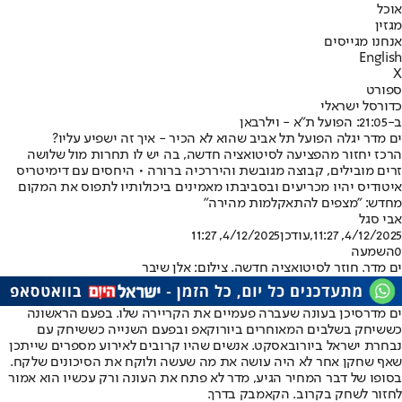
אוכל
מגזין
אנחנו מגייסים
English
X
ספורט
כדורסל ישראלי
ב-21:05: הפועל ת"א - וילרבאן
ים מדר יגלה הפועל תל אביב שהוא לא הכיר - איך זה ישפיע עליו?
הרכז יחזור מהפציעה לסיטואציה חדשה, בה יש לו תחרות מול שלושה
זרים מובילים, קבוצה מגובשת והיררכיה ברורה • היחסים עם דימיטריס
איטודיס יהיו מכריעים ובסביבתו מאמינים ביכולותיו לתפוס את המקום
מחדש: "מצפים להתאקלמות מהירה"
אבי סגל
4/12/2025, 11:27
,עודכן
4/12/2025, 11:27
0
השמעה
ים מדר. חוזר לסיטואציה חדשה. צילום: אלן שיבר
ים מדר
סיכן בעונה שעברה פעמיים את הקריירה שלו. בפעם הראשונה
כששיחק בשלבים המאוחרים ביורוקאפ ובפעם השנייה כש
שיחק עם
נבחרת ישראל ביורובאסקט
. אנשים שהיו קרובים לאירוע מספרים שייתכן
שאף שחקן אחר לא היה עושה את מה שעשה ולוקח את הסיכונים שלקח.
בסופו של דבר המחיר הגיע, מדר לא פתח את העונה ורק עכשיו הוא אמור
לחזור לשחק בקרוב. הקאמבק בדרך.