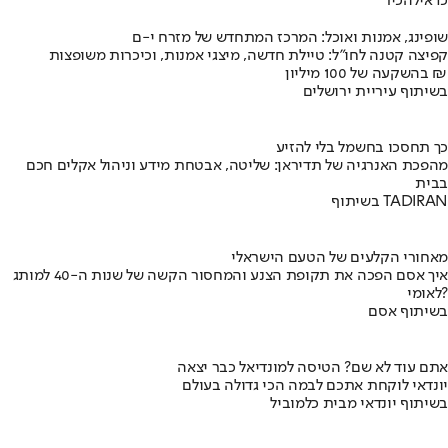
כדאי
להכיר
שופינג, אמנות ואוכל: המרכז המתחדש של מזרח י-ם
קפיצה קטנה לחו"ל: טיילת חדשה, מיצגי אמנות, וכיכרות משופצות
בהשקעה של 100 מיליון ₪
בשיתוף עיריית ירושלים
כך תחסכו בחשמל בלי להזיע
מהפכת האנרגיה של תדיראן: שליטה, אבטחת מידע וניהול אקלים חכם
בבית
בשיתוף TADIRAN
מאחורי הקלעים של הטעם הישראלי
איך אסם הפכה את תקופת הצנע והמחסור הקשה של שנות ה-40 למותג
לאומי?
בשיתוף אסם
אתם עוד לא שם? הטיסה למונדיאל כבר יצאה
יונדאי לוקחת אתכם לבמה הכי גדולה בעולם
בשיתוף יונדאי מבית כלמוביל