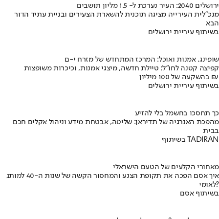
ירושלים 2040: העיר נערכת ל- 1.5 מליון תושבים
מנכ"לית העירייה מציגה תוכנית להשארת הצעירים ובניית עתיד הדור
הבא
בשיתוף עיריית ירושלים
שופינג, אמנות ואוכל: המרכז המתחדש של מזרח י-ם
קפיצה קטנה לחו"ל: טיילת חדשה, מיצגי אמנות, וכיכרות משופצות
בהשקעה של 100 מיליון ₪
בשיתוף עיריית ירושלים
כך תחסכו בחשמל בלי להזיע
מהפכת האנרגיה של תדיראן: שליטה, אבטחת מידע וניהול אקלים חכם
בבית
בשיתוף TADIRAN
מאחורי הקלעים של הטעם הישראלי
איך אסם הפכה את תקופת הצנע והמחסור הקשה של שנות ה-40 למותג
לאומי?
בשיתוף אסם