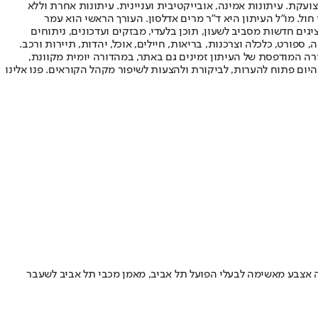
ועקת. עיתונות אמינה, אובייקטיבית ועניינית. עיתונות אחרת וללא
עור החשיפה הגבוה ביותר בימי חול. מו"ל העיתון היא ד"ר מרים אדלסון. העורך הראשי הוא עמר
 והעורך המייסד הוא עמוס רגב. אתרי האינטרנט של "ישראל היום" בעברית ובאנגלית, כמו כן היישומונים (אפליקציות) לאנדרואיד ול-iOS, מציגים חדשות מסביב לשעון, תוכן בלעדי, מבזקים ועדכונים, ניתוחים
, ספורט, כלכלה וצרכנות, בריאות, חיילים, אוכל, יהדות, תיירות ורכב.
דורה המודפסת של העיתון זמינים גם באתר, במהדורה יומית מקוונת,
היום פתוח להערות, לביקורת ולהצעות לשיפור מקהל הקוראים. פנו אלינו
 "ב-1 בדצמבר לא יסתיים רצח העם בעזה" • בנוסף, הפנה אצבע מאשימה לבעלי הפועל תל אביב, מאמן מכבי תל אביב לשעבר