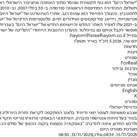
"ישראל היום" הוא גוף תקשורת שנוסד מתוך האמונה שהציבור הישראלי ראוי 
ת
ופרשנויות, וידיאו, פודקאסטים ושידורים חיים. פלטפורמות הדיגיטל של "ישרא
ב-2021 עלו לאוויר האתר החדש והיישומון החדש של "ישראל היום" בע
ואפשר לקבל אותם גם בניוזלטר. מועדון ההטבות הייחודי "הקליקה של ישרא
במייל hayom@israelhayom.co.il.
יום שני, 11.5.2026
כ"ד באייר תשפ"ו
חדשות
דעות
ספורט
ForReal
תרבות ובידור
אוכל
מגזין
אנחנו מגייסים
English
X
ספורט
כדורסל ישראלי
אצבע מאשימה לעופר ינאי ודיוויד בלאט: המתקפה לקראת חזרת היורוליג ל
ולרכש החדש, איפה לונדברג: "באסקוניה נמצאת בקצה ההפוך של סולם הכב
מערכת ספורט היום
13/11/2025, 08:39
,עודכן
13/11/2025, 08:50