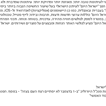
לעיתונות טובה יותר, מאוזנת יותר ומדויקת יותר. עיתונות שמדברת ולא צ
שלום. המהדורה המודפסת הראשונה פורסמה ב-30 ביולי 2007, וב-2010 הפך "ישראל היום" לעיתון הישראלי בעל שי
לחמנוביץ,
ל היום" כוללות ערוצי חדשות ודעות, תרבות ובידור, לייף סטייל, טכנולוגיה
ברית, במטרה לספק לגולשים חוויה מהירה, עדכנית, בטוחה ונוחה. תכני המה
ל היום" מציע לגולשי האתר הנחות ומבצעים על מוצרים ושירותים. ישראל 
ישראל
בטור בעל ניחוח אנטישמי מובהק, העיתונאי הבאסקי ארנאיץ גוריטי תקף את מנכ"ל היורוליג:
וד האנושי"