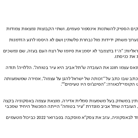
ק השם של הצהובים, שכן זה של הבאסקים הספיק להשתנות אינספור פעמים, ושתי הקבוצות נמצאות צמודות
וך משחק ידידות מול נבחרת פלשתין ושם לא היססו לרגע הזדמנות
בטור שכתב העיתונאי הבאסקי ארנאיץ גוריטי, הוא התייחס לחזרת המשחקים הצפויה לישראל עם ציון פרטים שקריים שנוטפים אנטישמיות ואנטי ישראליות: "ה־1 בדצמבר לא יסמן את סיומו של רצח העם בעזה, שם נמשכים
 את כניסתו.
אס עצמו חוגג את העובדה ש״תל אביב היא עיר בטוחה״. הללויה! תודה
מכתב שבו כתב על ״זכותה של ישראל להגן על עצמה״, אמירה שמשמעותה
קומי־לכאורה: "הפינצ׳וס היו טעימים"".
ת הבסקית תשחק מול נבחרת פלשתין במשחק בעל משמעות סמלית אדירה, מוצאת עצמה באסקוניה בקצה
ת, העובדה שתל אביב מוגדרת ״עיר בטוחה״ הייתה המכשול היחיד שמכבי
בנוסף, הוא התייחס להחתמה החדשה בצהוב, שהיא גם ההיעדרות החדשה בצהוב, איפה לונדברג, אותו האשים בצביעות: "לונדברג, שהיה בעבר מועמד לבאסקוניה, עזב את צסק״א מוסקבה בפברואר 2022 כביכול מטעמים