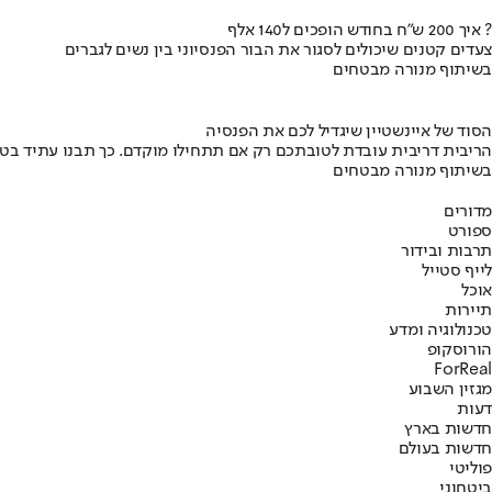
איך 200 ש"ח בחודש הופכים ל140 אלף ?
צעדים קטנים שיכולים לסגור את הבור הפנסיוני בין נשים לגברים
בשיתוף מנורה מבטחים
הסוד של איינשטיין שיגדיל לכם את הפנסיה
הריבית דריבית עובדת לטובתכם רק אם תתחילו מוקדם. כך תבנו עתיד בט
בשיתוף מנורה מבטחים
מדורים
ספורט
תרבות ובידור
לייף סטייל
אוכל
תיירות
טכנולוגיה ומדע
הורוסקופ
ForReal
מגזין השבוע
דעות
חדשות בארץ
חדשות בעולם
פוליטי
ביטחוני