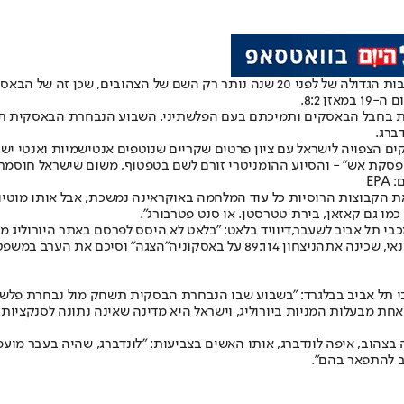
מעורר המון זיכרונות ואמוציות. מהיריבות הגדולה של לפני 20 שנה נותר ר
ת בחבל הבאסקים ותמיכתם בעם הפלשתיני. השבוע הנבחרת הבאסקית תער
ברג.
הפסקת אש״ - והסיוע ההומניטרי זורם לשם בטפטוף, משום שישראל חוסמת
EP
את הקבוצות הרוסיות כל עוד המלחמה באוקראינה נמשכת, אבל אותו מוטיונ
 כמו גם קאזאן, בירת טטרסטן. או סנט פטרבורג".
כבי תל אביב לשעבר,
דיוויד בלאט
: "בלאט לא היסס לפרסם באתר היורוליג 
אי, שכינה את
הניצחון 89:114 על באסקוניה
"הצגה" וסיכם את הערב במשפט ה
אל המשיך גם כשהתייחס למפגש הערב (חמישי, 22:00) עם מכבי תל אביב בבלגרד: "בשבוע שבו הנבחר
 אחת מבעלות המניות ביורוליג, וישראל היא מדינה שאינה נתונה לסנקציו
ב להתפאר בהם".