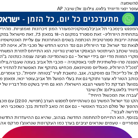
0
השמעה
עופר ינאי ודיוויד בלאט. צילום: אלן שיבר, AP
המפגש בין
מכבי תל אביב
ל
באסקוניה
בתחתית ה
יורוליג
- זאת מספרד במקום ה-18 במאזן 7:3, זאת מישראל במקום ה-19 במאזן 8:2.
אותה יריבות ספורטיבית הוכתמה בשנים האחרונות עם עליית האנטישמיו
לצאת נגד ישראל, נגד היורוליג וגם נגד הרכש החדש של מכבי ת"א, איפה לונד
מקרי המוות מדי יום בידי ישראל - גם כשהמדינה מציגה עצמה כנתונה ב״
הפגנה פרו-פלשתינית לפני באסקוניה - מכבי תל אביב בעונה שעברה,צילום: A
"מנכ"ל היורוליג, פאוליוס מוטיונאס, מכחיש בתוקף את האפשרות להחזיר 
לך, אל כל־יכול! גם מוסקבה, אגב, נחשבת לעיר ״בטוחה יחסית״, כך אומרים.
כותב הטור לא עוצר ותוקף גם את בעלי הפועל תל אביב,
עופר ינאי
, ומאמן מ
בפועל הצדקת כל מעשי הצבא הישראלי. הוא גם חייך בשקט מול דבריו של ינ
דיוויד בלאט,צילום: אלן שיבר
"עברה את המכשול היחיד"
הקו נגד ישר
ההפוך של סולם הכבוד האנושי - גם אם זה כואב להודות בכך. כשמכבי היא
נדרשה לעבור".
מוסריים - טעמים שנראים יציבים בערך כמו העקרונות שגראוצ׳ו מרקס אה