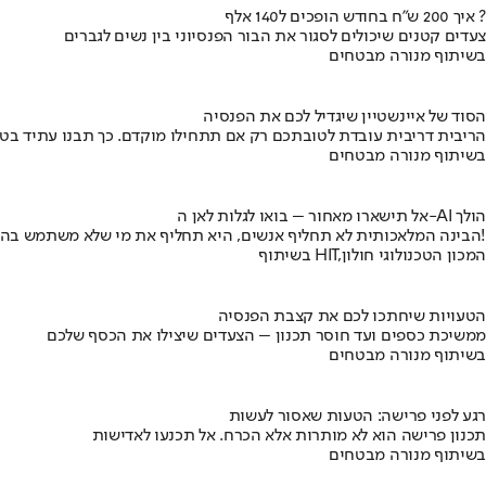
איך 200 ש"ח בחודש הופכים ל140 אלף ?
צעדים קטנים שיכולים לסגור את הבור הפנסיוני בין נשים לגברים
בשיתוף מנורה מבטחים
הסוד של איינשטיין שיגדיל לכם את הפנסיה
הריבית דריבית עובדת לטובתכם רק אם תתחילו מוקדם. כך תבנו עתיד בט
בשיתוף מנורה מבטחים
אל תישארו מאחור – בואו לגלות לאן ה-AI הולך
הבינה המלאכותית לא תחליף אנשים, היא תחליף את מי שלא משתמש בה!
בשיתוף HIT,המכון הטכנולוגי חולון
הטעויות שיחתכו לכם את קצבת הפנסיה
ממשיכת כספים ועד חוסר תכנון – הצעדים שיצילו את הכסף שלכם
בשיתוף מנורה מבטחים
רגע לפני פרישה: הטעות שאסור לעשות
תכנון פרישה הוא לא מותרות אלא הכרח. אל תכנעו לאדישות
בשיתוף מנורה מבטחים