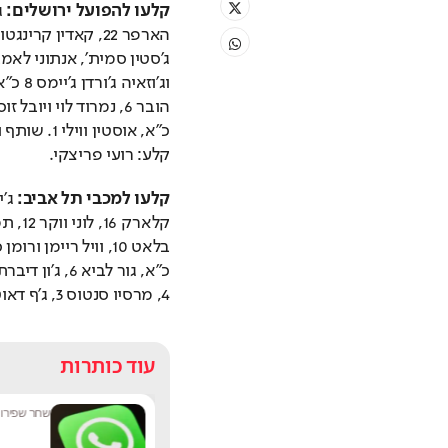
קלעו להפועל ירושלים:
קלע: רועי פריצקי.
קלעו למכבי תל אביב:
4, מרסיו סנטוס 3, ג'ף דאוטין ג'וניור וטי ג'יי ליף 2 כ"א. שותף ולא קלע: ג'יילן הורד.
עוד כותרות
שחר שפירו
|
9:17
מערכת תרבו