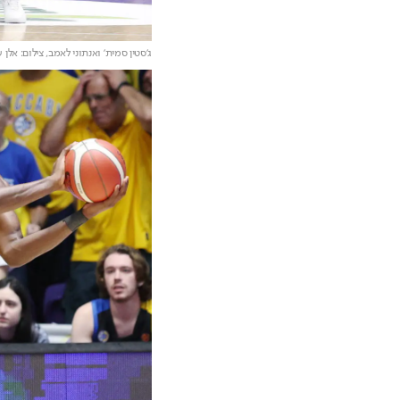
ג'סטין סמית' ואנתוני לאמב,
צילום: אלן 