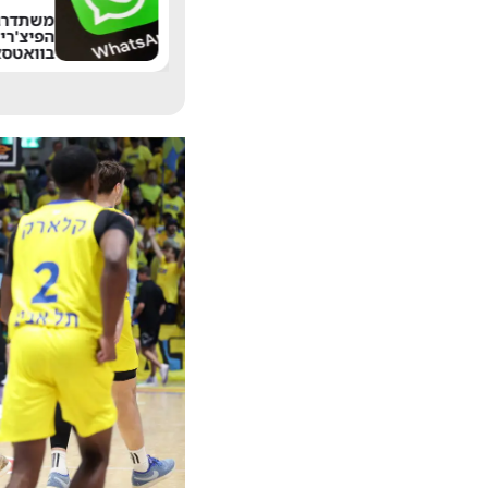
משתדרגת? אחד
הפיצ'רים הכי מציקים
הוותיק 
בוואטסאפ הגיע לישראל
13