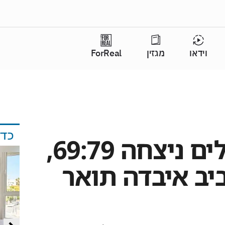
וידאו
מגזין
ForReal
כד
הפועל ירושלים ניצחה 69:79,
יב איבדה תואר