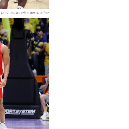
יובל זוסמן, אנתוני לאמב וג'ארד הארפר