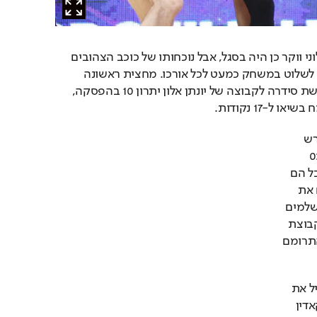
בניגוד ליום ראשון הפעם לוני ווקר כן היה בסגל, אבל נוכחותו של כוכב הצהובים 
היום לא מנעה מהאדומים לשלוט במשחק כמעט לכל אורכו. מחצית ראשונה 
באחוזים גבוהים מחוץ לקשת סידרה לקבוצה של יונתן אלון יתרון 10 בהפסקה, 
 ל-17 נקודות.
הצהובים הורידו את ההפרש 
לנקודה בלבד עם ריצת 0:12 
בתחילת הרבע הרביעי, אבל הם 
לא הצליחו להעביר אליהם את 
היתרון. ריצת 1:9 של הירושלמים 
מאותו הרגע הכניעה את קבוצת 
היורוליג, שלא הצליחה להתרומם 
ג'ארד הארפר כהרגלו הוביל את 
האדומים עם 22 נקודות. קאדין 