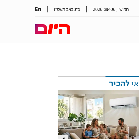
En
חמישי ,
06
אוג׳
2026
כ"ג באב תשפ"ו
אי
להכיר