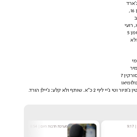
 ג'ארד 
הארפר 22, קאדין קרינגטון 16, 
ג'סטין סמית', אנתוני לאמב 
וג'וזאיה ג'ורדן ג'יימס 8 כ"א, רועי 
הובר 6, נמרוד לוי ויובל זוסמן 5 
כ"א, אוסטין ווילי 1. שותף ולא 
 ג'ימי 
קלארק 16, לוני ווקר 12, תמיר 
בלאט 10, וויל ריימן ורומן סורקין 7 
כ"א, גור לביא 6, ג'ון דיברתולומיאו 
ת היום
|
8:54
שחר שפירו
|
8:48