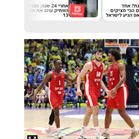
אחרי 24 שנה: הפרשן
במהירות של 8,700
עוזב את חדשות
קמ"ש: הטיל של אילון
מאסק התרסק על הירח