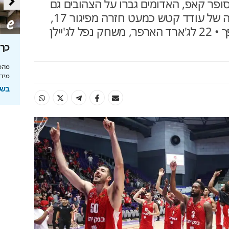
סופר קאפ, האדומים גברו על הצהובים גם
בחצי גמר גביע ווינר • הקבוצה של עודד קטש כמעט חזרה מפיגור 17,
אך לא הצליחה להשלים מהפך • 22 לג'ארד הארפר, משחק נפל לג'יילן
סה
מאחורי הקלעים של הטעם
כך 
הישראלי
מהפכ
מידע
לה בעולם
איך אסם הפכה את תקופת הצנע והמחסור הקשה
של שנות ה-40 למותג לאומי?
בשיתוף
ל
בשיתוף אסם