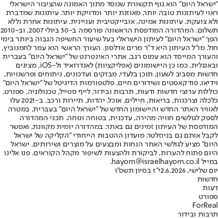
"ישראל היום" הוא גוף תקשורת שנוסד מתוך האמונה שהציבור הישראלי
ראוי לעיתונות טובה יותר, מאוזנת יותר ומדויקת יותר. עיתונות שמדברת
ולא צועקת. עיתונות אמינה, אובייקטיבית ועניינית. עיתונות אחרת וללא
תשלום. המהדורה המודפסת הראשונה פורסמה ב-30 ביולי 2007, וב-2010
הפך "ישראל היום" לעיתון הישראלי בעל שיעור החשיפה הגבוה ביותר בימי
חול. מו"ל העיתון היא ד"ר מרים אדלסון. העורך הראשי הוא עמר לחמנוביץ,
והעורך המייסד הוא עמוס רגב. אתרי האינטרנט של "ישראל היום" בעברית
ובאנגלית, כמו כן היישומונים (אפליקציות) לאנדרואיד ול-iOS, מציגים
חדשות מסביב לשעון, תוכן בלעדי, מבזקים ועדכונים, ניתוחים ופרשנויות,
וידיאו, פודקאסטים ושידורים חיים. פלטפורמות הדיגיטל של "ישראל היום"
כוללות ערוצי חדשות ודעות, תרבות ובידור, לייף סטייל, טכנולוגיה, ספורט,
כלכלה וצרכנות, בריאות, חיילים, אוכל, יהדות, תיירות ורכב. ב-2021 עלו
לאוויר האתר החדש והיישומון החדש של "ישראל היום" בעברית, במטרה
לספק לגולשים חוויה מהירה, עדכנית, בטוחה ונוחה. תכני המהדורה
המודפסת של העיתון זמינים גם באתר, במהדורה יומית מקוונת, ואפשר
לקבל אותם גם בניוזלטר. מועדון ההטבות הייחודי "הקליקה של ישראל
היום" מציע לגולשי האתר הנחות ומבצעים על מוצרים ושירותים. ישראל
היום פתוח להערות, לביקורת ולהצעות לשיפור מקהל הקוראים. פנו אלינו
במייל hayom@israelhayom.co.il.
יום שלישי, 2.6.2026
י"ז בסיון תשפ"ו
חדשות
דעות
ספורט
ForReal
תרבות ובידור