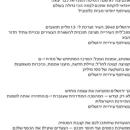
אתם עוד לא שם? הטיסה למונדיאל כבר יצאה
יונדאי לוקחת אתכם לבמה הכי גדולה בעולם
בשיתוף יונדאי מבית כלמוביל
ירושלים 2040: העיר נערכת ל- 1.5 מליון תושבים
מנכ"לית העירייה מציגה תוכנית להשארת הצעירים ובניית עתיד הדור
הבא
בשיתוף עיריית ירושלים
שופינג, אמנות ואוכל: המרכז המתחדש של מזרח י-ם
קפיצה קטנה לחו"ל: טיילת חדשה, מיצגי אמנות, וכיכרות משופצות
בהשקעה של 100 מיליון ₪
בשיתוף עיריית ירושלים
כך ירושלים ממציאה את עצמה מחדש
לא רק קודש – המהפכה המודרנית שעוברת י-ם מחזירה אותה לפסגת
התיירות הישראלית
בשיתוף עיריית ירושלים
הטעויות שיחתכו לכם את קצבת הפנסיה
ממשיכת כספים ועד חוסר תכנון – הצעדים שיצילו את הכסף שלכם