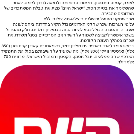
לאמב, קסיוס ווינסטון, דמיטרו סקפינצב וג'וזיאה ג'ורדן ג'יימס. לאחר
שהשלימה את בניית הסגל, "ישראל היום" מציג את טבלת המשתכרים של
האדומים מהבירה.
שכר שחקני הפועל ירושלים ב-2024/25,צילום: ללא
על פי הערכות,
שכר שחקני האדומים גדל הקיץ בהדרגה ביחס לעונה
שעברה
, והסכום הכולל צפוי להיות גבוה בכמיליון דולרים. חלק מהגידול
בשכר איפשר לקבוצה לשמור על השחקנים המרכזיים בסגל ולשדרג את
שכרם במהלך העונה הקודמת.
בראש עומד ג'ארד הארפר עם מיליון דולר, כשמאחוריו קאדין קרינגטון (850
אלף) ואוסטין וויילי (800 אלף), מה שמעיד על חשיבותם בסגל ועל התפקיד
המרכזי שהם ממלאים. יובל זוסמן, הקפטן והמוביל הישראלי, מרוויח 700
אלף דולר.