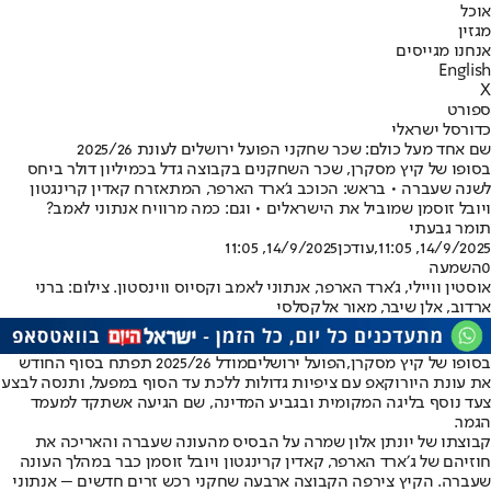
אוכל
מגזין
אנחנו מגייסים
English
X
ספורט
כדורסל ישראלי
שם אחד מעל כולם: שכר שחקני הפועל ירושלים לעונת 2025/26
בסופו של קיץ מסקרן, שכר השחקנים בקבוצה גדל בכמיליון דולר ביחס
לשנה שעברה • בראש: הכוכב ג'ארד הארפר, המתאזרח קאדין קרינגטון
ויובל זוסמן שמוביל את הישראלים • וגם: כמה מרוויח אנתוני לאמב?
תומר גבעתי
14/9/2025, 11:05
,עודכן
14/9/2025, 11:05
0
השמעה
אוסטין וויילי, ג'ארד הארפר, אנתוני לאמב וקסיוס ווינסטון. צילום: ברני
ארדוב, אלן שיבר, מאור אלקסלסי
בסופו של קיץ מסקרן,
הפועל ירושלים
מודל 2025/26 תפתח בסוף החודש
את עונת היורוקאפ עם ציפיות גדולות ללכת עד הסוף במפעל, ותנסה לבצע
צעד נוסף בליגה המקומית ובגביע המדינה, שם הגיעה אשתקד למעמד
הגמר.
קבוצתו של יונתן אלון שמרה על הבסיס מהעונה שעברה והאריכה את
חוזיהם של ג׳ארד הארפר, קאדין קרינגטון ויובל זוסמן כבר במהלך העונה
שעברה. הקיץ צירפה הקבוצה ארבעה שחקני רכש זרים חדשים – אנתוני