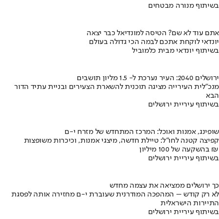
בשיתוף מנורה מבטחים
אתם עוד לא שם? הטיסה למונדיאל כבר יצאה
יונדאי לוקחת אתכם לבמה הכי גדולה בעולם
בשיתוף יונדאי מבית כלמוביל
ירושלים 2040: העיר נערכת ל- 1.5 מליון תושבים
מנכ"לית העירייה מציגה תוכנית להשארת הצעירים ובניית עתיד הדור
הבא
בשיתוף עיריית ירושלים
שופינג, אמנות ואוכל: המרכז המתחדש של מזרח י-ם
קפיצה קטנה לחו"ל: טיילת חדשה, מיצגי אמנות, וכיכרות משופצות
בהשקעה של 100 מיליון ₪
בשיתוף עיריית ירושלים
כך ירושלים ממציאה את עצמה מחדש
לא רק קודש – המהפכה המודרנית שעוברת י-ם מחזירה אותה לפסגת
התיירות הישראלית
בשיתוף עיריית ירושלים