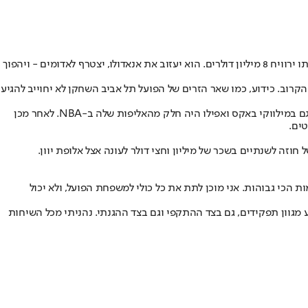
ויצטרפו לקבוצה מאנאדולו אפס. הגארד חתם על חוזה לשלוש שנים במסגרתו ירוויח 8 מיליון דולרים. הוא יעזוב את אנאדולו, יצטרף לאדומים - ויהפוך
רוב. כידוע, כמו שאר הזרים של הפועל תל אביב השחקן לא יחוייב להגיע
. הוא המשיך מאילת למכבי ת"א, שיחק גם במילווקי באקס ואפילו היה חלק מהאליפות שלה ב-NBA. לאחר מכן
זה לשנתיים בשכר של מיליון וחצי דולר לעונה אצל אלופת יוון.
 הכי גבוהות. אני מוכן לתת את כל כולי למשפחת הפועל, ולא יכול
מגוון תפקידים, גם בצד ההתקפי וגם בצד ההגנתי. נהניתי מכל השיחות