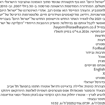
"ישראל היום" הוא גוף תקשורת שנוסד מתוך האמונה שהציבור הישראלי ראוי 
ת
ופרשנויות, וידיאו, פודקאסטים ושידורים חיים. פלטפורמות הדיגיטל של "ישרא
ב-2021 עלו לאוויר האתר החדש והיישומון החדש של "ישראל היום" בע
ואפשר לקבל אותם גם בניוזלטר. מועדון ההטבות הייחודי "הקליקה של ישרא
במייל hayom@israelhayom.co.il.
יום חמישי, 4.6.2026
י"ט בסיון תשפ"ו
חדשות
דעות
ספורט
ForReal
תרבות ובידור
אוכל
מגזין
אנחנו מגייסים
English
X
ספורט
כדורסל ישראלי
הצהרת כוונות: אלייז'ה בראיינט ודניאל אוטורו חתמו בהפועל תל אביב
להגיע לארץ • אוטורו יחלוק את הקו הקדמי עם ג'ונתן מוטלי וטאי אודיאסה
תומר גבעתי
6/7/2025, 07:59
,עודכן
6/7/2025, 10:52