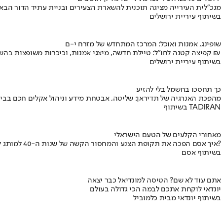
מנכ"לית העירייה מציגה תוכנית להשארת הצעירים ובניית עתיד הדור הבא
בשיתוף עיריית ירושלים
שופינג, אמנות ואוכל: המרכז המתחדש של מזרח י-ם
קפיצה קטנה לחו"ל: טיילת חדשה, מיצגי אמנות, וכיכרות משופצות בהשקעה של 100 מיליון ₪
בשיתוף עיריית ירושלים
כך תחסכו בחשמל בלי להזיע
מהפכת האנרגיה של תדיראן: שליטה, אבטחת מידע וניהול אקלים חכם בבי
בשיתוף TADIRAN
מאחורי הקלעים של הטעם הישראלי
איך אסם הפכה את תקופת הצנע והמחסור הקשה של שנות ה-40 למותג לאומי?
בשיתוף אסם
אתם עוד לא שם? הטיסה למונדיאל כבר יצאה
יונדאי לוקחת אתכם לבמה הכי גדולה בעולם
בשיתוף יונדאי מבית כלמוביל