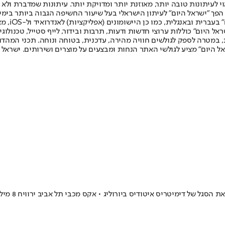
לעיתונות טובה יותר, מאוזנת יותר ומדויקת יותר. עיתונות שמדברת ולא צ
שלום. המהדורה המודפסת הראשונה פורסמה ב-30 ביולי 2007, וב-2010 הפך "ישראל היום" לעיתון הישראלי בעל שי
לחמנוביץ,
ל היום" כוללות ערוצי חדשות ודעות, תרבות ובידור, לייף סטייל, טכנולוגיה
ברית, במטרה לספק לגולשים חוויה מהירה, עדכנית, בטוחה ונוחה. תכני המה
ל היום" מציע לגולשי האתר הנחות ומבצעים על מוצרים ושירותים. ישראל 