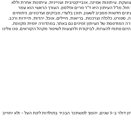
ועקת. עיתונות אמינה, אובייקטיבית ועניינית. עיתונות אחרת וללא
עור החשיפה הגבוה ביותר בימי חול. מו"ל העיתון היא ד"ר מרים אדלסון. העורך הראשי הוא עמר
 והעורך המייסד הוא עמוס רגב. אתרי האינטרנט של "ישראל היום" בעברית ובאנגלית, כמו כן היישומונים (אפליקציות) לאנדרואיד ול-iOS, מציגים חדשות מסביב לשעון, תוכן בלעדי, מבזקים ועדכונים, ניתוחים
, ספורט, כלכלה וצרכנות, בריאות, חיילים, אוכל, יהדות, תיירות ורכב.
דורה המודפסת של העיתון זמינים גם באתר, במהדורה יומית מקוונת,
היום פתוח להערות, לביקורת ולהצעות לשיפור מקהל הקוראים. פנו אלינו
הגארד והסנטר מאנאדולו אפס מצטרפים רשמית לאלופת היורוקאפ ויחזקו את הסגל של דימיטריס איטודיס ביורוליג • אקס מכבי תל אביב ירוויח 8 מיליון דולר ב-3 שנים, יהפוך למשתכר הבכיר בתולדות ליגת העל - ולא יחוייב