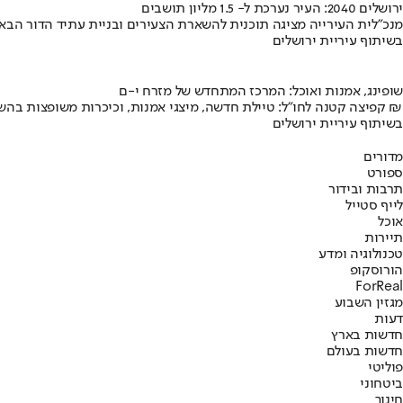
ירושלים 2040: העיר נערכת ל- 1.5 מליון תושבים
מנכ"לית העירייה מציגה תוכנית להשארת הצעירים ובניית עתיד הדור הבא
בשיתוף עיריית ירושלים
שופינג, אמנות ואוכל: המרכז המתחדש של מזרח י-ם
קפיצה קטנה לחו"ל: טיילת חדשה, מיצגי אמנות, וכיכרות משופצות בהשקעה של 100 מיליון ₪
בשיתוף עיריית ירושלים
מדורים
ספורט
תרבות ובידור
לייף סטייל
אוכל
תיירות
טכנולוגיה ומדע
הורוסקופ
ForReal
מגזין השבוע
דעות
חדשות בארץ
חדשות בעולם
פוליטי
ביטחוני
חינוך