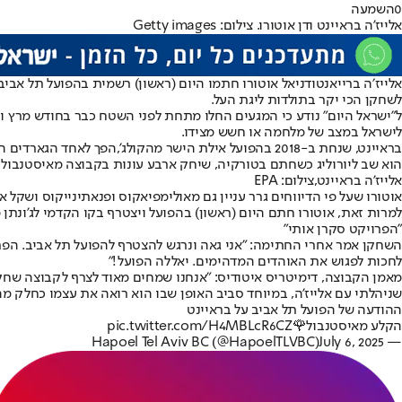
0
השמעה
אלייז'ה בראיינט ודן אוטורו. צילום: Getty images
אלייז׳ה ברייאנט
ודניאל אוטורו חתמו היום (ראשון) רשמית ב
הפועל תל אביב
לשחקן הכי יקר בתולדות ליגת העל.
ל"ישראל היום" נודע כי המגעים החלו מתחת לפני השטח כבר בחודש מרץ וה
לישראל במצב של מלחמה או חשש מצידו.
בראיינט, שנחת ב-2018 בהפועל אילת הישר מהקולג',
הפך לאחד הגארדים המ
הוא שב ליורוליג כשחתם בטורקיה, שיחק ארבע עונות בקבוצה מאיסטנבול והעונה העמיד ממוצעים של 13.8 נק' ל
אלייז'ה בראיינט,צילום: EPA
אוטורו שעל פי הדיווחים גרר עניין גם מאולימפיאקוס ופנאתינייקוס ושקל 
למרות זאת, אוטורו חתם היום (ראשון) בהפועל ויצטרף בקו הקדמי לג'ונתן 
"הפרויקט סקרן אותי"
השחקן אמר אחרי החתימה: "אני גאה ונרגש להצטרף להפועל תל אביב. הפרוי
לחכות לפגוש את האוהדים המדהימים. יאללה הפועל!"
מאמן הקבוצה, דימיטריס איטודיס: "אנחנו שמחים מאוד לצרף לקבוצה שחק
שניהלתי עם אלייז’ה, במיוחד סביב האופן שבו הוא רואה את עצמו כחלק מה
ההודעה של הפועל תל אביב על בראיינט
הקלע מאיסטנבול🌹
pic.twitter.com/H4MBLcR6CZ
July 6, 2025
— Hapoel Tel Aviv BC (@HapoelTLVBC)