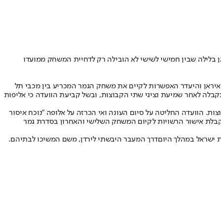
ון) למשחק שיקבע מי תהיה אלופת המדינה לעונת 2024/25. המלחמה שפרצה מול איראן בלילה שבין חמישי לשישי לא הובילה רק לדחיית המשחק ממועדו
 איראן והיעדר האפשרות לקיים את משחק הגמר המכריע בין מכבי תל
 קל כי עונת 2024/25 תסתיים ללא הכרזה על אלופה. ההכרעה התקבלה לאחר שמיעת נציגי שתי הקבוצות, ובשל קביעת הוועדה כי אליפות
צות. הוועדה החליטה על סיום העונה ואי הכרזה על אלופה "נוכח איסור
קבלת אישור הרשויות לקיום המשחק השלישי והאחרון בסדרת גמר
ת ישראל במהלך היום
דרך המעבר היבשתי לירדן, משם המשיכו לבתיהם.