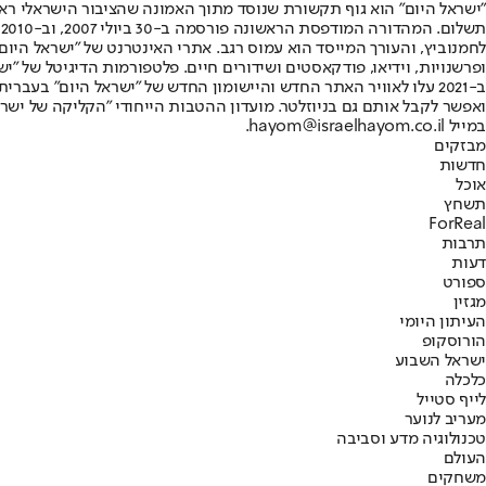
"ישראל היום" הוא גוף תקשורת שנוסד מתוך האמונה שהציבור הישראלי ראוי 
ת
ופרשנויות, וידיאו, פודקאסטים ושידורים חיים. פלטפורמות הדיגיטל של "ישרא
ב-2021 עלו לאוויר האתר החדש והיישומון החדש של "ישראל היום" בע
ואפשר לקבל אותם גם בניוזלטר. מועדון ההטבות הייחודי "הקליקה של ישרא
במייל hayom@israelhayom.co.il.
מבזקים
חדשות
אוכל
תשחץ
ForReal
תרבות
דעות
ספורט
מגזין
העיתון היומי
הורוסקופ
ישראל השבוע
כלכלה
לייף סטייל
מעריב לנוער
טכנולוגיה מדע וסביבה
העולם
משחקים