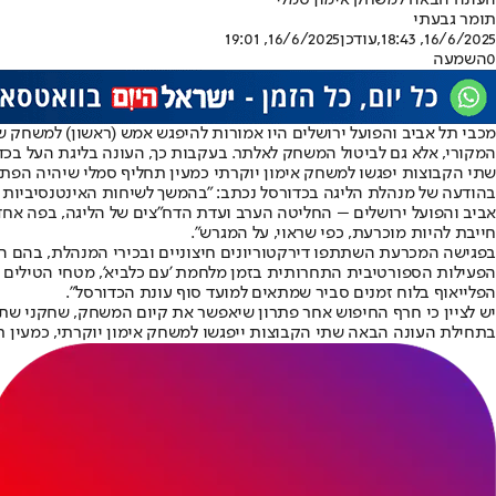
העונה הבאה למשחק אימון סמלי
תומר גבעתי
16/6/2025, 18:43
,עודכן
16/6/2025, 19:01
0
השמעה
המקורי, אלא גם לביטול המשחק לאלתר. בעקבות כך, העונה בליגת העל בכ
שתי הקבוצות יפגשו למשחק אימון יוקרתי כמעין תחליף סמלי שיהיה הפת
בהודעה של מנהלת הליגה בכדורסל נכתב: "בהמשך לשיחות האינטנסיביות מ
חייבת להיות מוכרעת, כפי שראוי, על המגרש".
בפגישה המכרעת השתתפו דירקטוריונים חיצוניים ובכירי המנהלת, בהם היו"
הפעילות הספורטיבית התחרותית בזמן מלחמת 'עם כלביא', מטחי הטילים 
הפלייאוף בלוח זמנים סביר שמתאים למועד סוף עונת הכדורסל".
יש לציין כי חרף החיפוש אחר פתרון שיאפשר את קיום המשחק, שחקני שתי 
בתחילת העונה הבאה שתי הקבוצות ייפגשו למשחק אימון יוקרתי, כמעין 