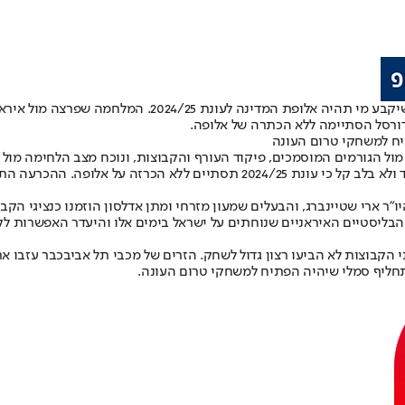
מכבי תל אביב והפועל ירושלים היו אמורות להיפגש אמש (ראש
דורסל הסתיימה ללא הכתרה של אלופה.
יח למשחקי טרום העונה
ול הגורמים המוסמכים, פיקוד העורף והקבוצות, ונוכח מצב הלחימה מול
אביב והפועל ירושלים – החליטה הערב ועדת הדח”צים של הליגה, בפה אחד ולא בלב
ר ארי שטיינברג, והבעלים שמעון מזרחי ומתן אדלסון הוזמנו כנציגי הקבו
הבליסטיים האיראניים שנוחתים על ישראל בימים אלו והיעדר האפשרות ל
הקבוצות לא הביעו רצון גדול לשחק. הזרים של מכבי תל אביב
כבר עזבו א
תחליף סמלי שיהיה הפתיח למשחקי טרום העונה.