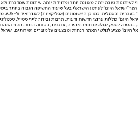
לעיתונות טובה יותר, מאוזנת יותר ומדויקת יותר. עיתונות שמדברת ולא צ
שלום. המהדורה המודפסת הראשונה פורסמה ב-30 ביולי 2007, וב-2010 הפך "ישראל היום" לעיתון הישראלי בעל שי
לחמנוביץ,
ל היום" כוללות ערוצי חדשות ודעות, תרבות ובידור, לייף סטייל, טכנולוגיה
ברית, במטרה לספק לגולשים חוויה מהירה, עדכנית, בטוחה ונוחה. תכני המה
ל היום" מציע לגולשי האתר הנחות ומבצעים על מוצרים ושירותים. ישראל 