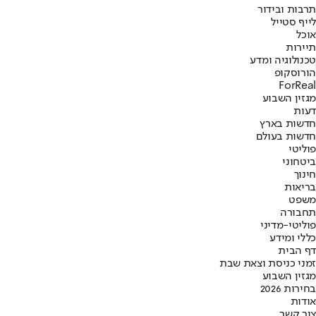
תרבות ובידור
לייף סטייל
אוכל
תיירות
טכנולוגיה ומדע
הורוסקופ
ForReal
מגזין השבוע
דעות
חדשות בארץ
חדשות בעולם
פוליטי
ביטחוני
חינוך
בריאות
משפט
תחבורה
פוליטי-מדיני
כללי ומידע
דף הבית
זמני כניסת וצאת שבת
מגזין השבוע
בחירות 2026
אודות
צור קשר