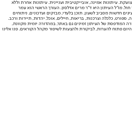
ועקת. עיתונות אמינה, אובייקטיבית ועניינית. עיתונות אחרת וללא
עור החשיפה הגבוה ביותר בימי חול. מו"ל העיתון היא ד"ר מרים אדלסון. העורך הראשי הוא עמר
 והעורך המייסד הוא עמוס רגב. אתרי האינטרנט של "ישראל היום" בעברית ובאנגלית, כמו כן היישומונים (אפליקציות) לאנדרואיד ול-iOS, מציגים חדשות מסביב לשעון, תוכן בלעדי, מבזקים ועדכונים, ניתוחים
, ספורט, כלכלה וצרכנות, בריאות, חיילים, אוכל, יהדות, תיירות ורכב.
דורה המודפסת של העיתון זמינים גם באתר, במהדורה יומית מקוונת,
היום פתוח להערות, לביקורת ולהצעות לשיפור מקהל הקוראים. פנו אלינו