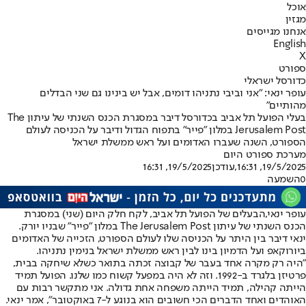
אוכל
מגזין
אנחנו מגייסים
English
X
ספורט
כדורסל ישראלי
עופר ינאי: "אני וביבי נתניהו דומים, אבל יש בינינו גם שני הבדלים
מהותיים"
בעלי הפועל תל אביב בכדורסל דיבר במסגרת הכנס השנתי של עיתון The
Jerusalem Post במלון "פייר" בתפוח הגדול ודיבר על הכניסה לעולם
הספורט, השנה שעברו האדומים ועל ראש ממשלת ישראל
מערכת ספורט היום
19/5/2025, 16:31
,עודכן
19/5/2025, 16:31
0
השמעה
עופר ינאי,
הבעלים של הפועל תל אביב, לקח חלק היום (שני) במסגרת
הכנס השנתי של עיתון The Jerusalem Post במלון "פייר" שבניו יורק.
ינאי דיבר בין היתר על הכניסה שלו לעולם הספורט, הזכייה של האדומים
ביורוקאפ ועל הדמיון בינו לבין ראש ממשלת ישראל בנימין נתניהו.
"היה רק מקרה אחד בעבר של קבוצה זכתה בתואר כשלא שיחקה בבית,
פרטיזן בלגרד ב-1992. וזה לא היה במפעל קשוח כמו שלנו. הפועל תמיד
הייתה קהילה, תמיד הייתה משפחה אחת גדולה. אני מתקשר רבות עם
האוהדים ואחד הדברים הכי חשובים הוא בנוגע ל-7 באוקטובר", אמר ינאי.