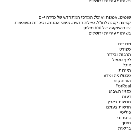
בשיתוף עיריית ירושלים
שופינג, אמנות ואוכל: המרכז המתחדש של מזרח י-ם
קפיצה קטנה לחו"ל: טיילת חדשה, מיצגי אמנות, וכיכרות משופצות
בהשקעה של 100 מיליון ₪
בשיתוף עיריית ירושלים
מדורים
ספורט
תרבות ובידור
לייף סטייל
אוכל
תיירות
טכנולוגיה ומדע
הורוסקופ
ForReal
מגזין השבוע
דעות
חדשות בארץ
חדשות בעולם
פוליטי
ביטחוני
חינוך
בריאות