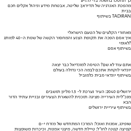
כך תחסכו בחשמל בלי להזיע
מהפכת האנרגיה של תדיראן: שליטה, אבטחת מידע וניהול אקלים חכם
בבית
בשיתוף TADIRAN
מאחורי הקלעים של הטעם הישראלי
איך אסם הפכה את תקופת הצנע והמחסור הקשה של שנות ה-40 למותג
לאומי?
בשיתוף אסם
אתם עוד לא שם? הטיסה למונדיאל כבר יצאה
יונדאי לוקחת אתכם לבמה הכי גדולה בעולם
בשיתוף יונדאי מבית כלמוביל
ירושלים 2040: העיר נערכת ל- 1.5 מליון תושבים
מנכ"לית העירייה מציגה תוכנית להשארת הצעירים ובניית עתיד הדור
הבא
בשיתוף עיריית ירושלים
שופינג, אמנות ואוכל: המרכז המתחדש של מזרח י-ם
קפיצה קטנה לחו"ל: טיילת חדשה, מיצגי אמנות, וכיכרות משופצות