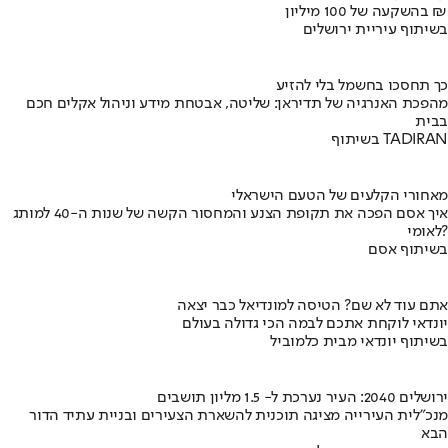
בהשקעה של 100 מיליון ₪
בשיתוף עיריית ירושלים
כך תחסכו בחשמל בלי להזיע
מהפכת האנרגיה של תדיראן: שליטה, אבטחת מידע וניהול אקלים חכם
בבית
בשיתוף TADIRAN
מאחורי הקלעים של הטעם הישראלי
איך אסם הפכה את תקופת הצנע והמחסור הקשה של שנות ה-40 למותג
לאומי?
בשיתוף אסם
אתם עוד לא שם? הטיסה למונדיאל כבר יצאה
יונדאי לוקחת אתכם לבמה הכי גדולה בעולם
בשיתוף יונדאי מבית כלמוביל
ירושלים 2040: העיר נערכת ל- 1.5 מליון תושבים
מנכ"לית העירייה מציגה תוכנית להשארת הצעירים ובניית עתיד הדור
הבא