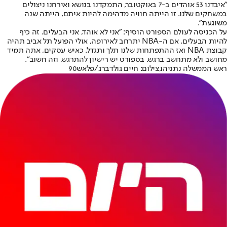
"איבדנו 53 אוהדים ב-7 באוקטובר, התמקדנו בנושא ואירחנו ניצולים
במשחקים שלנו. זו הייתה חוויה מדהימה להיות איתם, הייתה שנה
משוגעת".
על הכניסה לעולם הספורט הוסיף: "אני לא אוהד, אני הבעלים. זה כיף
להיות הבעלים. אם ה-NBA יתרחב לאירופה, אולי הפועל תל אביב תהיה
קבוצת NBA ואז ההתפתחות שלנו תלך ותגדל. כאיש עסקים, אתה תמיד
מחושב ולא מתחשב ברגש. בספורט יש רישיון להתרגש, וזה חשוב".
ראש הממשלה נתניהו,צילום: חיים גולדברג/פלאש90