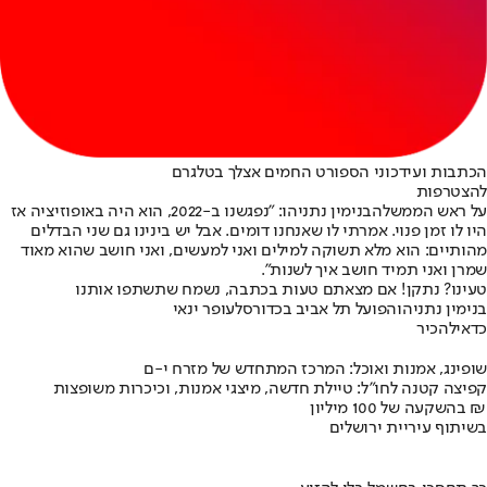
הכתבות ועידכוני הספורט החמים אצלך בטלגרם
להצטרפות
על ראש הממשלה
בנימין נתניהו
: "נפגשנו ב-2022, הוא היה באופוזיציה אז
היו לו זמן פנוי. אמרתי לו שאנחנו דומים. אבל יש בינינו גם שני הבדלים
מהותיים: הוא מלא תשוקה למילים ואני למעשים, ואני חושב שהוא מאוד
שמרן ואני תמיד חושב איך לשנות".
טעינו? נתקן! אם מצאתם טעות בכתבה, נשמח שתשתפו אותנו
בנימין נתניהו
הפועל תל אביב בכדורסל
עופר ינאי
כדאי
להכיר
שופינג, אמנות ואוכל: המרכז המתחדש של מזרח י-ם
קפיצה קטנה לחו"ל: טיילת חדשה, מיצגי אמנות, וכיכרות משופצות
בהשקעה של 100 מיליון ₪
בשיתוף עיריית ירושלים