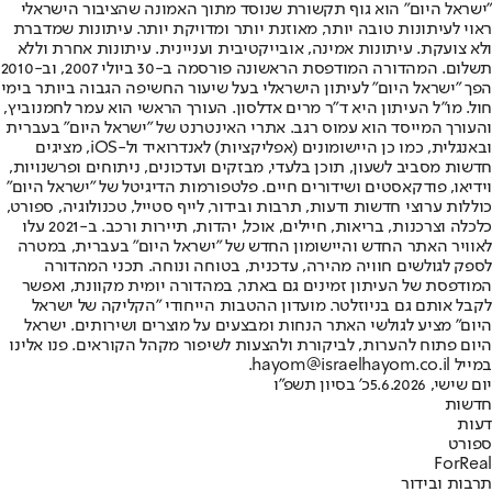
"ישראל היום" הוא גוף תקשורת שנוסד מתוך האמונה שהציבור הישראלי
ראוי לעיתונות טובה יותר, מאוזנת יותר ומדויקת יותר. עיתונות שמדברת
ולא צועקת. עיתונות אמינה, אובייקטיבית ועניינית. עיתונות אחרת וללא
תשלום. המהדורה המודפסת הראשונה פורסמה ב-30 ביולי 2007, וב-2010
הפך "ישראל היום" לעיתון הישראלי בעל שיעור החשיפה הגבוה ביותר בימי
חול. מו"ל העיתון היא ד"ר מרים אדלסון. העורך הראשי הוא עמר לחמנוביץ,
והעורך המייסד הוא עמוס רגב. אתרי האינטרנט של "ישראל היום" בעברית
ובאנגלית, כמו כן היישומונים (אפליקציות) לאנדרואיד ול-iOS, מציגים
חדשות מסביב לשעון, תוכן בלעדי, מבזקים ועדכונים, ניתוחים ופרשנויות,
וידיאו, פודקאסטים ושידורים חיים. פלטפורמות הדיגיטל של "ישראל היום"
כוללות ערוצי חדשות ודעות, תרבות ובידור, לייף סטייל, טכנולוגיה, ספורט,
כלכלה וצרכנות, בריאות, חיילים, אוכל, יהדות, תיירות ורכב. ב-2021 עלו
לאוויר האתר החדש והיישומון החדש של "ישראל היום" בעברית, במטרה
לספק לגולשים חוויה מהירה, עדכנית, בטוחה ונוחה. תכני המהדורה
המודפסת של העיתון זמינים גם באתר, במהדורה יומית מקוונת, ואפשר
לקבל אותם גם בניוזלטר. מועדון ההטבות הייחודי "הקליקה של ישראל
היום" מציע לגולשי האתר הנחות ומבצעים על מוצרים ושירותים. ישראל
היום פתוח להערות, לביקורת ולהצעות לשיפור מקהל הקוראים. פנו אלינו
במייל hayom@israelhayom.co.il.
יום שישי, 5.6.2026
כ' בסיון תשפ"ו
חדשות
דעות
ספורט
ForReal
תרבות ובידור