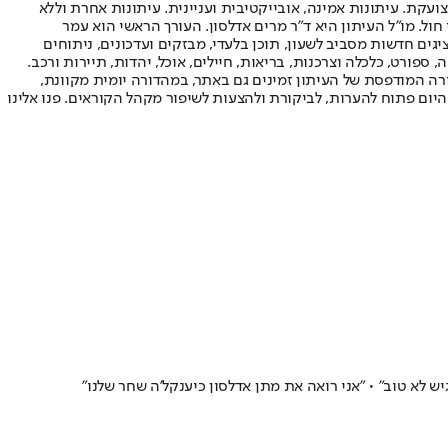
ועקת. עיתונות אמינה, אובייקטיבית ועניינית. עיתונות אחרת וללא
עור החשיפה הגבוה ביותר בימי חול. מו"ל העיתון היא ד"ר מרים אדלסון. העורך הראשי הוא עמר
 והעורך המייסד הוא עמוס רגב. אתרי האינטרנט של "ישראל היום" בעברית ובאנגלית, כמו כן היישומונים (אפליקציות) לאנדרואיד ול-iOS, מציגים חדשות מסביב לשעון, תוכן בלעדי, מבזקים ועדכונים, ניתוחים
, ספורט, כלכלה וצרכנות, בריאות, חיילים, אוכל, יהדות, תיירות ורכב.
דורה המודפסת של העיתון זמינים גם באתר, במהדורה יומית מקוונת,
היום פתוח להערות, לביקורת ולהצעות לשיפור מקהל הקוראים. פנו אלינו