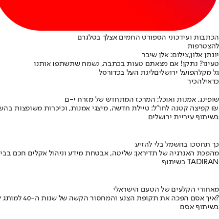
הכתבות ועידכוני הספורט החמים אצלך בטלגרם
להצטרפות
יונתן אלון,צילום: אלן שיבר
טעינו? נתקן! אם מצאתם טעות בכתבה, נשמח שתשתפו אותנו
גל מקל
הפועל ירושלים
ליגת העל בכדורסל
כדאי
להכיר
שופינג, אמנות ואוכל: המרכז המתחדש של מזרח י-ם
קפיצה קטנה לחו"ל: טיילת חדשה, מיצגי אמנות, וכיכרות משופצות בהשקעה של 100 מיליון ₪
בשיתוף עיריית ירושלים
כך תחסכו בחשמל בלי להזיע
מהפכת האנרגיה של תדיראן: שליטה, אבטחת מידע וניהול אקלים חכם בבי
בשיתוף TADIRAN
מאחורי הקלעים של הטעם הישראלי
איך אסם הפכה את תקופת הצנע והמחסור הקשה של שנות ה-40 למותג לאומי?
בשיתוף אסם