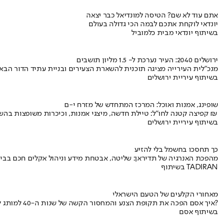
אתם עוד לא שם? הטיסה למונדיאל כבר יצאה
יונדאי לוקחת אתכם לבמה הכי גדולה בעולם
בשיתוף יונדאי מבית כלמוביל
ירושלים 2040: העיר נערכת ל- 1.5 מליון תושבים
מנכ"לית העירייה מציגה תוכנית להשארת הצעירים ובניית עתיד הדור הבא
בשיתוף עיריית ירושלים
שופינג, אמנות ואוכל: המרכז המתחדש של מזרח י-ם
קפיצה קטנה לחו"ל: טיילת חדשה, מיצגי אמנות, וכיכרות משופצות בהשקעה של 100 מיליון ₪
בשיתוף עיריית ירושלים
כך תחסכו בחשמל בלי להזיע
מהפכת האנרגיה של תדיראן: שליטה, אבטחת מידע וניהול אקלים חכם בבי
בשיתוף TADIRAN
מאחורי הקלעים של הטעם הישראלי
איך אסם הפכה את תקופת הצנע והמחסור הקשה של שנות ה-40 למותג לאומי?
בשיתוף אסם