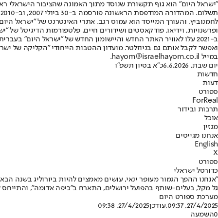
"ישראל היום" הוא גוף תקשורת שנוסד מתוך האמונה שהציבור הישראלי ראוי 
ת
ופרשנויות, וידיאו, פודקאסטים ושידורים חיים. פלטפורמות הדיגיטל של "ישרא
ב-2021 עלו לאוויר האתר החדש והיישומון החדש של "ישראל היום" בע
ואפשר לקבל אותם גם בניוזלטר. מועדון ההטבות הייחודי "הקליקה של ישרא
במייל hayom@israelhayom.co.il.
יום שבת, 6.6.2026
כ"א בסיון תשפ"ו
חדשות
דעות
ספורט
ForReal
תרבות ובידור
אוכל
מגזין
אנחנו מגייסים
English
X
ספורט
כדורסל ישראלי
"אנחנו ההפך הגמור מעופר ינאי, עושים מאמצים להיות ביורוליג בשנה הבא
גל מקל, בעלים-שותף בהפועל ירושלים, התארח ב"כיפה אדומה", והתייחס למגוון נושאים • "אם עופר ינאי לא מסיים את היום
מערכת ספורט היום
27/4/2025, 09:37
,עודכן
27/4/2025, 09:38
0
השמעה