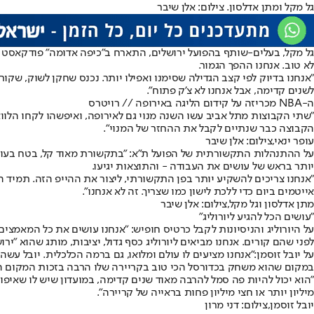
גל מקל ומתן אדלסון. צילום: אלן שיבר
גל מקל, בעלים-שותף ב
הפועל ירושלים
לא טוב. אנחנו ההפך הגמור.
"
אנחנו בדיוק לפי קצב הגדילה שסימנו ואפילו יותר
. נכנס שחקן לשוק, שקור
לשנים קדימה, אבל אנחנו לא צ'ק פתוח".
ה-NBA מכריזה על קידום הליגה באירופה // רויטרס
"שתי הקבוצות מתל אביב עשו השנה מנוי גם לאירופה, ואיפשהו לקחו הלוואה
הקבוצה כבר שנתיים לקבל את ההחזר של המנוי".
עופר ינאי,צילום: אלן שיבר
על ההתנהלות התקשורתית של הפועל ת"א: "בתקשורת מאוד קל, בטח בעולם ה
יותר בראש של עושים את העבודה - והתוצאות יגיעו.
אייטמים ביום כדי ללכת לישון כמו שצריך. זה לא אנחנו".
מתן אדלסון וגל מקל,צילום: אלן שיבר
"עושים הכל להגיע ליורוליג"
על היורוליג והניסיונות לקבל כרטיס חופיש: "אנחנו עושים את כל המאמצים 
לפני שהם קורים. אנחנו מביאים ליורוליג כסף גדול, יציבות, מותג שהוא "י
על יובל זוסמן:
"אנחנו מציעים לו עולם ומלואו
, גם ברמה הכלכלית. יובל עשה א
במקום שהוא משחק בכדורסל הכי טוב בקריירה שלו הרבה בזכות המקום הזה
"הוא יכול להיות פה סמל להרבה מאוד שנים קדימה, במועדון שיש לו שאיפות 
מיליון יותר או חצי מיליון פחות בראייה של קריירה".
יובל זוסמן,צילום: דני מרון