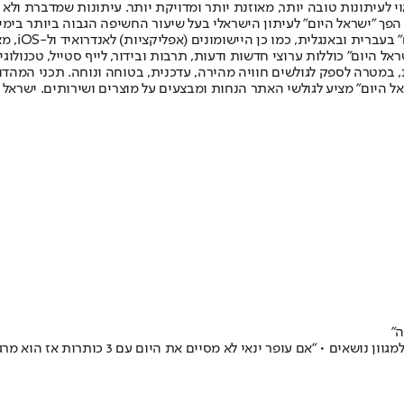
לעיתונות טובה יותר, מאוזנת יותר ומדויקת יותר. עיתונות שמדברת ולא צ
שלום. המהדורה המודפסת הראשונה פורסמה ב-30 ביולי 2007, וב-2010 הפך "ישראל היום" לעיתון הישראלי בעל שי
לחמנוביץ,
ל היום" כוללות ערוצי חדשות ודעות, תרבות ובידור, לייף סטייל, טכנולוגיה
ברית, במטרה לספק לגולשים חוויה מהירה, עדכנית, בטוחה ונוחה. תכני המה
ל היום" מציע לגולשי האתר הנחות ומבצעים על מוצרים ושירותים. ישראל 
ה"
 עם 3 כותרות אז הוא מרגיש לא טוב" • "אני רואה את מתן אדלסון כיענקל'ה שחר שלנו"