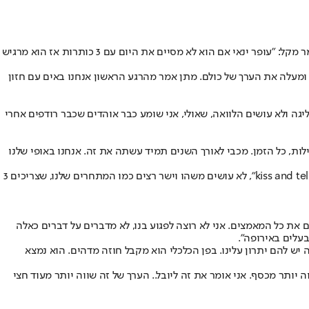
, התארח ב"כיפה אדומה" פודקאסט האוהדים של הקבוצה, והתייחס למגוון נושאים. על עופר ינאי ומכבי ת"א אמר מקל: "עופר ינאי אם הוא לא מסיים את היום עם 3 כותרות אז הוא מרגיש
 ומעלה את הערך של כולם. מתן אמר מהרגע הראשון אנחנו באים עם חזון
יגה ולא עושים הלוואה, שאולי, אני שומע כבר אוהדים שכבר רודפים אחרי
ת, כל הזמן. מכבי לאורך השנים תמיד עשתה את זה. אנחנו באופי שלנו
"אנחנו צריכים להשקיע יותר בפן התקשורתי, ליצור את ההייפ הזה. תמיד היינו עם אוזן קשבת לאוהדים, בניגוד לשתי הקבוצות מתל אביב. אנחנו לא "kiss and tell", לא עושים משהו וישר רצים כמו המתחרים שלנו, שצריכים 3
ם את כל המאמצים. אני לא רוצה לפגוע בנו, לא מדברים על דברים כאלה
בעלים באירופה".
ה יש להם יתרון עלינו. בפן הכלכלי הוא מקבל חוזה מדהים. הוא נמצא
 יותר מכסף. אני אומר את זה ליובל.. הערך של זה שווה יותר מעוד חצי