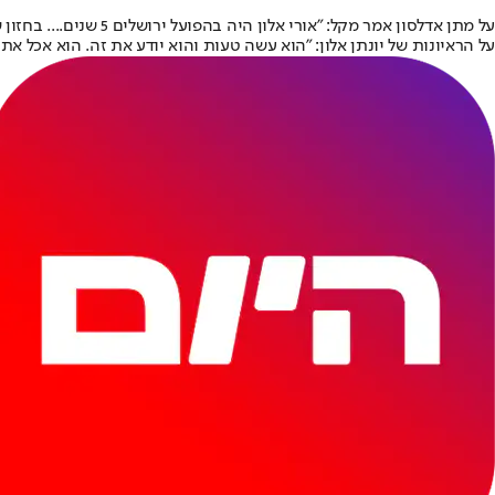
על מתן אדלסון אמר מקל: "אורי אלון היה בהפועל ירושלים 5 שנים.... בחזון שלי אני רואה את מתן יענקל'ה שחר של הפועל ירושלים. יהיו שנים יותר טובות, יהיו שנים פחות טובות - אני רוצה שזה יהיה מישהו של 40 שנה.
על הראיונות של יונתן אלון: "הוא עשה טעות והוא יודע את זה. הוא אכל את