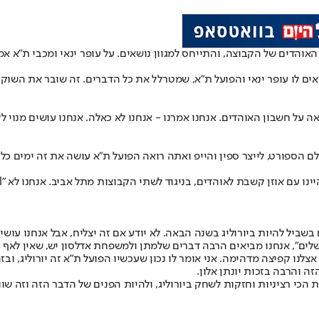
אים לו עופר ינאי והפועל ת"א, שמטרלל את כל הדברים. זה שובר את השוק
 על חשבון האוהדים. אנחנו אמרנו - אנחנו לא כאלה. אנחנו עושים מנוי לל
ספורט, לייצר ספין והייפ ואתה רואה הפועל ת"א עושה את זה ימים כלילו
בשביל להיות ביורוליג בשנה הבאה. לא יודע אם זה יצליח, אבל אנחנו עושי
רושלים", אנחנו מביאים הרבה דברים שלמתן ולמשפחת אדלסון יש, שאין לאף 
צלנו קפיצה מדהימה. אני אומר לו נכון שעכשיו הפועל ת"א זה יורוליג, ובז
 והרבה בזכות יונתן אלון.
הכי רציניות וחזקות לשחק ביורוליג, ולהיות הפנים של הדבר הזה וזה שווה