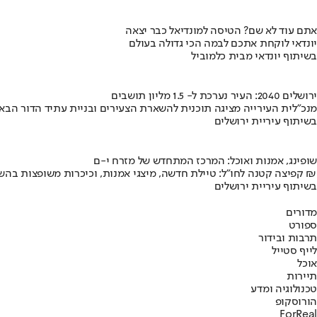
אתם עוד לא שם? הטיסה למונדיאל כבר יצאה
יונדאי לוקחת אתכם לבמה הכי גדולה בעולם
בשיתוף יונדאי מבית כלמוביל
ירושלים 2040: העיר נערכת ל- 1.5 מליון תושבים
מנכ"לית העירייה מציגה תוכנית להשארת הצעירים ובניית עתיד הדור הבא
בשיתוף עיריית ירושלים
שופינג, אמנות ואוכל: המרכז המתחדש של מזרח י-ם
קפיצה קטנה לחו"ל: טיילת חדשה, מיצגי אמנות, וכיכרות משופצות בהשקעה של 100 מיליון ₪
בשיתוף עיריית ירושלים
מדורים
ספורט
תרבות ובידור
לייף סטייל
אוכל
תיירות
טכנולוגיה ומדע
הורוסקופ
ForReal