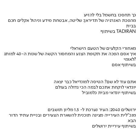
כך תחסכו בחשמל בלי להזיע
מהפכת האנרגיה של תדיראן: שליטה, אבטחת מידע וניהול אקלים חכם
בבית
בשיתוף TADIRAN
מאחורי הקלעים של הטעם הישראלי
איך אסם הפכה את תקופת הצנע והמחסור הקשה של שנות ה-40 למותג
לאומי?
בשיתוף אסם
אתם עוד לא שם? הטיסה למונדיאל כבר יצאה
יונדאי לוקחת אתכם לבמה הכי גדולה בעולם
בשיתוף יונדאי מבית כלמוביל
ירושלים 2040: העיר נערכת ל- 1.5 מליון תושבים
מנכ"לית העירייה מציגה תוכנית להשארת הצעירים ובניית עתיד הדור
הבא
בשיתוף עיריית ירושלים