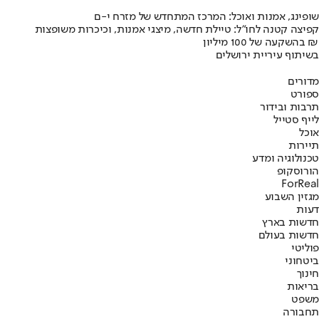
שופינג, אמנות ואוכל: המרכז המתחדש של מזרח י-ם
קפיצה קטנה לחו"ל: טיילת חדשה, מיצגי אמנות, וכיכרות משופצות
בהשקעה של 100 מיליון ₪
בשיתוף עיריית ירושלים
מדורים
ספורט
תרבות ובידור
לייף סטייל
אוכל
תיירות
טכנולוגיה ומדע
הורוסקופ
ForReal
מגזין השבוע
דעות
חדשות בארץ
חדשות בעולם
פוליטי
ביטחוני
חינוך
בריאות
משפט
תחבורה