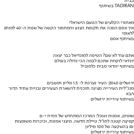
בבית
בשיתוף TADIRAN
מאחורי הקלעים של הטעם הישראלי
איך אסם הפכה את תקופת הצנע והמחסור הקשה של שנות ה-40 למותג
לאומי?
בשיתוף אסם
אתם עוד לא שם? הטיסה למונדיאל כבר יצאה
יונדאי לוקחת אתכם לבמה הכי גדולה בעולם
בשיתוף יונדאי מבית כלמוביל
ירושלים 2040: העיר נערכת ל- 1.5 מליון תושבים
מנכ"לית העירייה מציגה תוכנית להשארת הצעירים ובניית עתיד הדור
הבא
בשיתוף עיריית ירושלים
שופינג, אמנות ואוכל: המרכז המתחדש של מזרח י-ם
קפיצה קטנה לחו"ל: טיילת חדשה, מיצגי אמנות, וכיכרות משופצות
בהשקעה של 100 מיליון ₪
בשיתוף עיריית ירושלים