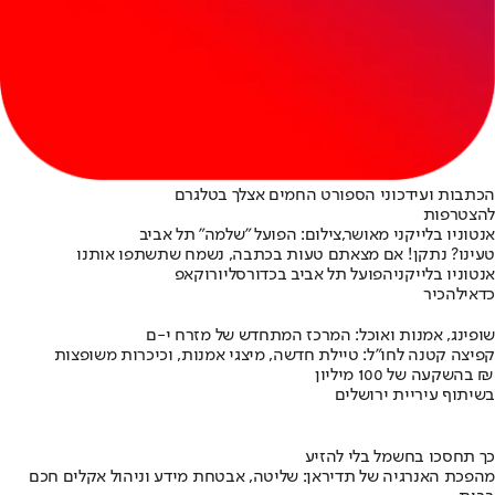
הכתבות ועידכוני הספורט החמים אצלך בטלגרם
להצטרפות
אנטוניו בלייקני מאושר,צילום: הפועל "שלמה" תל אביב
טעינו? נתקן! אם מצאתם טעות בכתבה, נשמח שתשתפו אותנו
אנטוניו בלייקני
הפועל תל אביב בכדורסל
יורוקאפ
כדאי
להכיר
שופינג, אמנות ואוכל: המרכז המתחדש של מזרח י-ם
קפיצה קטנה לחו"ל: טיילת חדשה, מיצגי אמנות, וכיכרות משופצות
בהשקעה של 100 מיליון ₪
בשיתוף עיריית ירושלים
כך תחסכו בחשמל בלי להזיע
מהפכת האנרגיה של תדיראן: שליטה, אבטחת מידע וניהול אקלים חכם