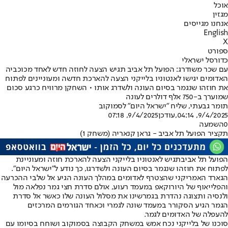
אוכל
מגזין
אנחנו מגייסים
English
X
ספורט
כדורסל ישראלי
עם שכר משודרג: הפועל תל אביב תגיש הצעה לחוזה חדש לאחד מכוכביה
האדומים יגישו לאנטוניו בלייקני הצעה להארכת חדשה ומעוניינים לפתוח
את חוזהו שנגמר בסיום העונה ולשדרג אותו • השחקן מרוויח כרגע סכום
שמוערך ב-750 אלף דולרים לעונה
תומר גבעתי
, שליח "ישראל היום" לסמוקוב
9/4/2025, 04:14
,עודכן
9/4/2025, 07:18
0
השמעה
תקציר הפועל תל אביב - גראן קנאריה (משחק 1)
הפועל תל אביב
תגיש לאנטוניו בלייקני הצעה להארכת חוזה ומעוניינת
לפתוח את חוזהו שנגמר בסיום העונה ולשדרגו, כך נודע ל"ישראל היום".
הגארד האמריקני שהצטרף לאדומים במהלך העונה הגיע אל שלבי ההכרעה
והפלייאוף של היורוקאפ במעמד רעוע, אולם סדרת חצי גמר נפלאה מול
ולנסיה ו
תצוגה נהדרת בגמר
שינו את מסלול העונה שלו כאשר אל סדרת
הגמר הגיע הסקורר במעמד שונה לגמרי וכאחד הגורמים המרכזים
להעפלה של האדומים לגמר.
סוכנו של בלייקני נכח אמש במשחק הקבוצה בסמוקוב ושוחח בסיומו עם