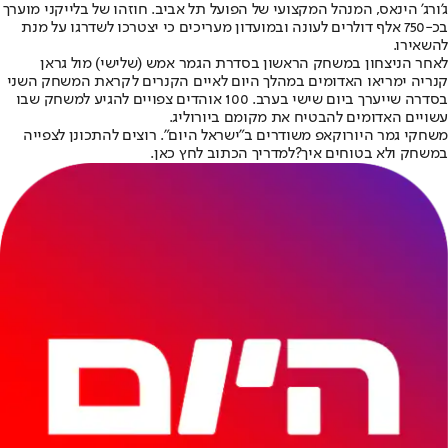
ג'ורג' הינאס, המנהל המקצועי של הפועל תל אביב. חוזהו של בלייקני מוערך
בכ-750 אלף דולרים לעונה ובמועדון מעריכים כי יצטרכו לשדרגו על מנת
להשאירו.
לאחר הניצחון במשחק הראשון בסדרת הגמר אמש (שלישי) מול גראן
קנריה ימריאו האדומים במהלך היום לאיים הקנרים לקראת המשחק השני
בסדרה שייערך ביום שישי בערב. 100 אוהדים צפויים להגיע למשחק שבו
עשויים האדומים להבטיח את מקומם ביורוליג.
משחקי גמר היורוקאפ משודרים ב"ישראל היום". רוצים להתכונן לצפייה
במשחק ולא בטוחים איך?
למדריך הכתוב לחץ כאן.