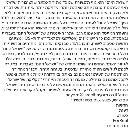
"ישראל היום" הוא גוף תקשורת שנוסד מתוך האמונה שהציבור הישראלי
ראוי לעיתונות טובה יותר, מאוזנת יותר ומדויקת יותר. עיתונות שמדברת
ולא צועקת. עיתונות אמינה, אובייקטיבית ועניינית. עיתונות אחרת וללא
תשלום. המהדורה המודפסת הראשונה פורסמה ב-30 ביולי 2007, וב-2010
הפך "ישראל היום" לעיתון הישראלי בעל שיעור החשיפה הגבוה ביותר בימי
חול. מו"ל העיתון היא ד"ר מרים אדלסון. העורך הראשי הוא עמר לחמנוביץ,
והעורך המייסד הוא עמוס רגב. אתרי האינטרנט של "ישראל היום" בעברית
ובאנגלית, כמו כן היישומונים (אפליקציות) לאנדרואיד ול-iOS, מציגים
חדשות מסביב לשעון, תוכן בלעדי, מבזקים ועדכונים, ניתוחים ופרשנויות,
וידיאו, פודקאסטים ושידורים חיים. פלטפורמות הדיגיטל של "ישראל היום"
כוללות ערוצי חדשות ודעות, תרבות ובידור, לייף סטייל, טכנולוגיה, ספורט,
כלכלה וצרכנות, בריאות, חיילים, אוכל, יהדות, תיירות ורכב. ב-2021 עלו
לאוויר האתר החדש והיישומון החדש של "ישראל היום" בעברית, במטרה
לספק לגולשים חוויה מהירה, עדכנית, בטוחה ונוחה. תכני המהדורה
המודפסת של העיתון זמינים גם באתר, במהדורה יומית מקוונת, ואפשר
לקבל אותם גם בניוזלטר. מועדון ההטבות הייחודי "הקליקה של ישראל
היום" מציע לגולשי האתר הנחות ומבצעים על מוצרים ושירותים. ישראל
היום פתוח להערות, לביקורת ולהצעות לשיפור מקהל הקוראים. פנו אלינו
במייל hayom@israelhayom.co.il.
יום שישי, 5.6.2026
כ' בסיון תשפ"ו
חדשות
דעות
ספורט
ForReal
תרבות ובידור