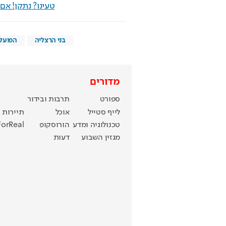
טעינו? נתקן! א
בני הרצליה
הפועל 
מדורים
ספורט
תרבות ובידור
לייף סטייל
אוכל
תיירות
טכנולוגיה ומדע
הורוסקופ
ForReal
מגזין השבוע
דעות