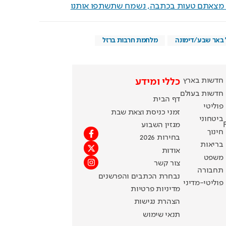
ם מצאתם טעות בכתבה, נשמח שתשתפו אותנו
באר שבע/דימונה
מלחמת חרבות ברזל
חדשות בארץ
כללי ומידע
חדשות בעולם
דף הבית
פוליטי
זמני כניסת וצאת שבת
ביטחוני
מגזין השבוע
חינוך
בחירות 2026
בריאות
אודות
משפט
צור קשר
תחבורה
נבחרת הכתבים והפרשנים
פוליטי-מדיני
מדיניות פרטיות
הצהרת נגישות
תנאי שימוש