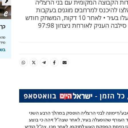
ת הקבוצה המקומית עם בני הרצליה
לצו להיכנס למרחבים מוגנים בעקבות
התראות פיקוד העורף שהופעלו בעיר • לאחר 10 דקות, המשחק חודש
מאותה נקודה • בסיום, כריס סילבה העניק לאורחת ניצחון 97:98
סה
מאחורי הקלעים של הטעם
כך 
הישראלי
מהפכ
מידע
לה בעולם
איך אסם הפכה את תקופת הצנע והמחסור הקשה
של שנות ה-40 למותג לאומי?
בשיתוף
ל
בשיתוף אסם
Pla
Vi
המשחק בין הפועל באר שבע/דימונה לבני הרצליה הופסק במהלך הרבע השני 
בעקבות התראה של פיקוד העורף שהופעלה בעיר, לאחר שצה"ל זיהה כי בוצע 
שיגור מתימן לראשונה מאז כניסת הפסקת האש לתוקפו. לאחר מכן, צה"ל הודיע 