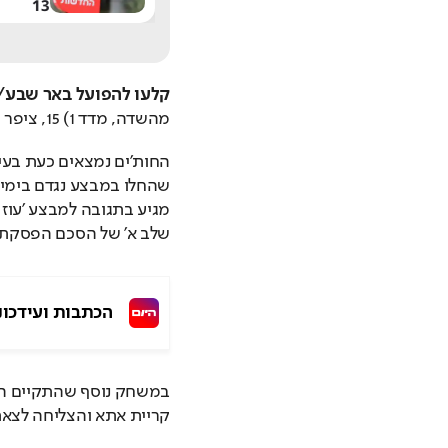
בוואטסאפ הגיע לישראל
13
קלעו להפועל באר שבע/
מהשדה, מדד 1) 15, ציפר וסנטוס סילבה 11 כ"א, סגל 7, ויטלם 6, ארויו 5, פליישר 4.
שלב א' של הסכם הפסקת 
הכתבות ועידכונ
קריית אתא והצליחה לצא