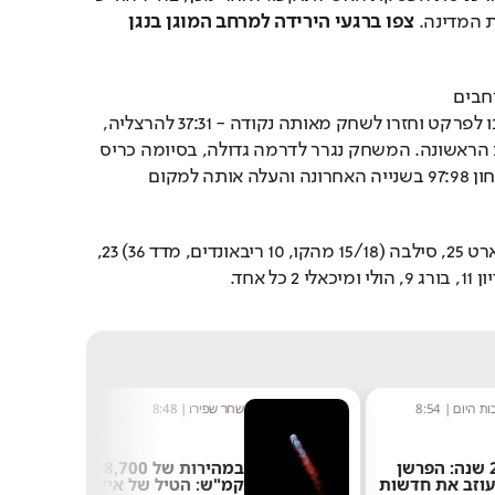
ת המדינה. 
צפו ברגעי הירידה למרחב המוגן בנגן 
10 דקות לאחר שירדו למרחבים 
מוגנים, שתי הקבוצות שבו לפרקט וחזרו לשחק מאותה נקודה - 37:31 להרצליה, 
6:37 דקות לסיום המחצית הראשונה. המשחק נגרר לדרמה גדולה, בסיומה כריס 
סילבה העניק לאורחת ניצחון 97:98 בשנייה האחרונה והעלה אותה למקום 
: סטיוארט 25, סילבה (15/18 מהקו, 10 ריבאונדים, מדד 36) 23, 
ת היום
|
8:54
שחר שפירו
|
8:48
אחרי 24 שנה: הפרשן
במהירות של 8,700
עוזב את חדשות
קמ"ש: הטיל של אילון