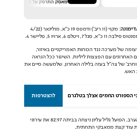
מאסק התרסק על הירח
דימונה
: מקוי (11 ריב') ודמפס 19 כ"א, מולינאר (4/22 
החות'ים נמצאים כעת בעיצומה של מערכה נגד הכוחות האמריקניים באיזור, 
שהחלו במבצע נגדם בימים האחרונים עם הפצצות ליליות. השיגור ככל הנראה 
מגיע בתגובה למבצע 'עוז וחרב' של צה"ל בעזה בלילה האחרון, שלמעשה סיים את 
האש. 
י הספורט החמים אצלך בטלגרם
להצטרפות
במשחק נוסף שהתקיים הערב, הפועל גליל עליון ניצחה בביתה 82:97 את עירוני 
ת עוד קצת ממאבקי התחתית.