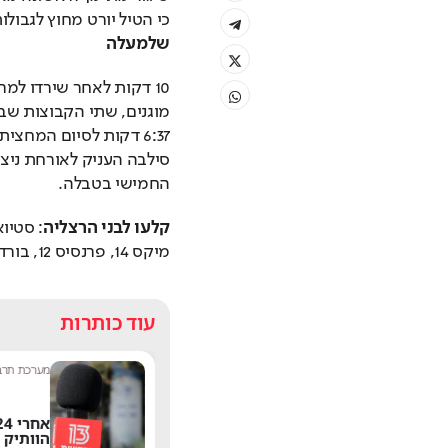
כי הטיל יורט מחוץ לגבולו
שלמעלה
החמישי בטבלה.
קלעו לבני הרצליה
מיקס 14, פרנסיס 12, בורדיון 11, בורג 9, הולי ומיכאלי 2 כל אחד.
עוד כותרות
שחר שפירו
|
9:17
מערכת תרבו
משתדרגת? אחד
הפיצ'רים הכי מציקים
הוותיק 