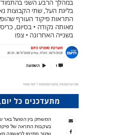
במהלך הרבע השני בהתמודדו
בליגת העל, שתי הקבוצות נא
ירושלים 2040: העיר נערכת ל- 1.5
אתם עוד לא שם? הטי
בשנייה האחרונה • צפו
ון תושבים
למונדיאל כבר יצאה
לית העירייה מציגה תוכנית להשארת
יונדאי לוקחת אתכם לבמה הכי גדו
מערכת ספורט היום
רים ובניית עתיד הדור הבא
18/3/2025, 17:00
,
עודכן
18/3/2025, 20:01
בשיתוף יונדאי מבית כלמובי
וף עיריית ירושלים
השמעה
1
y
מגרש הקונכיה בזמן האזעקות \ יוסי איטח
deo