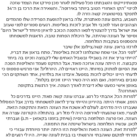
פנאתינייקוס והשבתתו מכל פעילות לאחר מכן פירקו את הצמד שזכה
לכינוי "הקו האחורי הטוב ביותר באירופה", והשאירה את הרכז בן ה־34
לתפקד בסיטואציה קשה וזרה לו.
השבוע, בתום עונה מאתגרת, עלה בראון להופעת הפרידה שלו מהמדים
הצהובים ועזר למכבי תל אביב לזכות באליפות. רגעים ספורים לפני שעזב
את ישראל בדרך להצטרף לפאו התפנה הכוכב לראיון מיוחד ל"ישראל היום"
וסיפר על העונה שהיתה, על היכולת הפחות טובה, הדאגות למשפחתו
והפספוס בעקבות המלחמה.
לורנזו בראון. עונה קשה,צילום: אלן שיבר
"לפני הכל, אני שמח שהצלחנו לזכות באליפות", פתח בראון את דבריו,
"הייתי צריך את זה בשבילי ובשביל האחים שלי לקבוצה וזכינו בה ביחד
כקבוצה. זו היתה עונה ארוכה מאוד, אבל החזקנו מעמד והאליפות הפכה
את הסיום למתוק במיוחד, היינו ראויים לה. היורוליג? אני מרגיש פספוס כי
לדעתי היינו יכולים לזכות במפעל. איבדנו את בולדווין, אחד השחקנים הכי
טובים באירופה, ואם הוא היה כשיר היינו זוכים בקלות".
באופן אישי כמעט שלא דיברת לאורך העונה. איך הרגשת בתקופה
האחרונה?
"למרות הכל, אהבתי כל רגע. עברנו עונה קשה מאוד, היינו בדרכים כל
הזמן, אשתי היתה בהיריון והייתי צריך לדאוג למשפחתי בדרך, אבל המסלול
שעברנו היה מדהים. לעולם לא אשכח את העונה הזאת והתקופה הזאת.
לצערי, מאז שהגעתי לאירופה היה לי מזל רע. בהתחלה הקורונה עצרה את
העונה, ואז פרצה המלחמה ברוסיה (שיחק בזמנו בקאזאן - ת.ג) ועברתי
לכאן. עכשיו המלחמה בישראל שינתה את התמונה.
"למרות זאת, העונה הזאת והאליפות הזו היתה יותר מיוחדת עבורי כי
חזרתי למקום שאהבתי והרגשתי בו בבית לעונה שנייה. היו לי רגעים לא