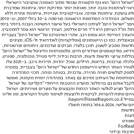
"ישראל היום" הוא גוף תקשורת שנוסד מתוך האמונה שהציבור הישראלי
ראוי לעיתונות טובה יותר, מאוזנת יותר ומדויקת יותר. עיתונות שמדברת
ולא צועקת. עיתונות אמינה, אובייקטיבית ועניינית. עיתונות אחרת וללא
תשלום. המהדורה המודפסת הראשונה פורסמה ב-30 ביולי 2007, וב-2010
הפך "ישראל היום" לעיתון הישראלי בעל שיעור החשיפה הגבוה ביותר בימי
חול. מו"ל העיתון היא ד"ר מרים אדלסון. העורך הראשי הוא עמר לחמנוביץ,
והעורך המייסד הוא עמוס רגב. אתרי האינטרנט של "ישראל היום" בעברית
ובאנגלית, כמו כן היישומונים (אפליקציות) לאנדרואיד ול-iOS, מציגים
חדשות מסביב לשעון, תוכן בלעדי, מבזקים ועדכונים, ניתוחים ופרשנויות,
וידיאו, פודקאסטים ושידורים חיים. פלטפורמות הדיגיטל של "ישראל היום"
כוללות ערוצי חדשות ודעות, תרבות ובידור, לייף סטייל, טכנולוגיה, ספורט,
כלכלה וצרכנות, בריאות, חיילים, אוכל, יהדות, תיירות ורכב. ב-2021 עלו
לאוויר האתר החדש והיישומון החדש של "ישראל היום" בעברית, במטרה
לספק לגולשים חוויה מהירה, עדכנית, בטוחה ונוחה. תכני המהדורה
המודפסת של העיתון זמינים גם באתר, במהדורה יומית מקוונת, ואפשר
לקבל אותם גם בניוזלטר. מועדון ההטבות הייחודי "הקליקה של ישראל
היום" מציע לגולשי האתר הנחות ומבצעים על מוצרים ושירותים. ישראל
היום פתוח להערות, לביקורת ולהצעות לשיפור מקהל הקוראים. פנו אלינו
במייל hayom@israelhayom.co.il.
יום שלישי, 16.6.2026
א' בתמוז תשפ"ו
חדשות
דעות
ספורט
ForReal
תרבות ובידור