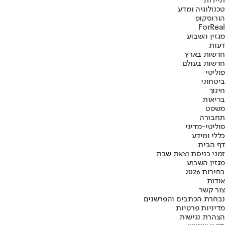
תיירות
טכנולוגיה ומדע
הורוסקופ
ForReal
מגזין השבוע
דעות
חדשות בארץ
חדשות בעולם
פוליטי
ביטחוני
חינוך
בריאות
משפט
תחבורה
פוליטי-מדיני
כללי ומידע
דף הבית
זמני כניסת וצאת שבת
מגזין השבוע
בחירות 2026
אודות
צור קשר
נבחרת הכתבים והפרשנים
מדיניות פרטיות
הצהרת נגישות