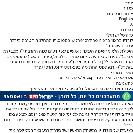
אוכל
מגזין
אנחנו מגייסים
English
X
ספורט
כדורסל ישראלי
לורנזו בראון בראיון פרידה: "מרגיש פספוס, זו ההחלטה הטובה ביותר
עבור משפחתי"
היכולת הלא מרשימה העונה ("אנשים לא יודעים כמה הקרבתי"), מכבי תל
אביב ("נהניתי מכל רגע, מקום שהיה לי לבית"), עודד קטש ("מהמאמנים
הטובים שהיו לי") וחלום היורוליג ("עם ווייד בולדווין היינו זוכים העונה
בקלות") • רגע לפני החתימה בפנאתינייקוס, הרכז נפרד
תומר גבעתי
21/6/2024, 09:51
,עודכן
21/6/2024, 09:51
0
השמעה
צעדות אוהדי מכבי והפועל תל אביב לקראת גמר הפלייאוף
העונה החולפת היתה לא פשוטה עבור לורנזו בראון. מי שרק שנה קודם
לכן היה אחד הרכזים הטובים באירופה וסחף את מכבי תל אביב יחד עם
ווייד בולדווין עד למרחק נגיעה מפיינל פור ראשון מאז 2014, מצא עצמו
מתמודד עם קשיים פיזיים ומשפחתיים שנגרמו בהשפעת מלחמת חרבות
ברזל.
פציעתו של בולדווין במשחק הראשון של סדרת רבע גמר הפלייאוף מול