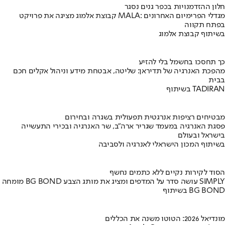
חלון ההזדמנויות בכפר גנים נסגר
קבוצת אלמוג מציגה את פרויקט MALA: מגדלי הפרימיום האחרונים
בפתח תקווה
בשיתוף קבוצת אלמוג
כך תחסכו בחשמל בלי להזיע
מהפכת האנרגיה של תדיראן: שליטה, אבטחת מידע וניהול אקלים חכם
בבית
בשיתוף TADIRAN
מבטיחים רציפות אנרגטית תפעולית בשגרה ובחירום
פסגת האנרגיה במעמד שגריר ארה"ב, שר האנרגיה ובכירי התעשייה
בישראל ובעולם
בשיתוף המכון הישראלי לאנרגיה ולסביבה
הסוד לקירות נקיים ללא כתמים נחשף
מומחה BG BOND עושה סדר על המדפים ומציג את מותג הצבע SIMPLY
בשיתוף BG BOND
מונדיאל 2026: הטוטו משנה את הכללים