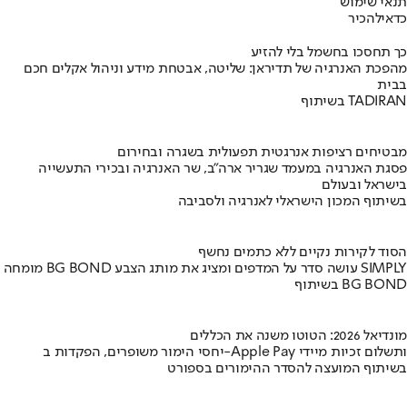
תנאי שימוש
כדאי
להכיר
כך תחסכו בחשמל בלי להזיע
מהפכת האנרגיה של תדיראן: שליטה, אבטחת מידע וניהול אקלים חכם
בבית
בשיתוף TADIRAN
מבטיחים רציפות אנרגטית תפעולית בשגרה ובחירום
פסגת האנרגיה במעמד שגריר ארה"ב, שר האנרגיה ובכירי התעשייה
בישראל ובעולם
בשיתוף המכון הישראלי לאנרגיה ולסביבה
הסוד לקירות נקיים ללא כתמים נחשף
מומחה BG BOND עושה סדר על המדפים ומציג את מותג הצבע SIMPLY
בשיתוף BG BOND
מונדיאל 2026: הטוטו משנה את הכללים
יחסי הימור משופרים, הפקדות ב-Apple Pay ותשלום זכיות מיידי
בשיתוף המועצה להסדר ההימורים בספורט