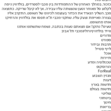
להצטרפות
כזכור, במהלך האחרון של ההתמודדות בין מכבי לספרדים, בולדווין ניסה
לקלוע סל מאוחר וטען שנעשתה עליו עבירה, אך לא קיבל שריקה. כתוצאה
מכך, השליך הגארד את הכדור בעוצמה לכיוונו של השופט, התקרב אליו
בצורה מאיימת וצעק עליו. שחקני מכבי ת"א תפסו את בולדווין והרחיקו
אותו מהשופט.
טעינו? נתקן! אם מצאתם טעות בכתבה, נשמח שתשתפו אותנו
ווייד בולדווין
יורוליג
מכבי תל אביב
מדורים
ספורט
תרבות ובידור
לייף סטייל
אוכל
תיירות
טכנולוגיה ומדע
הורוסקופ
ForReal
מגזין השבוע
דעות
חדשות בארץ
חדשות בעולם
פוליטי
ביטחוני
חינוך
בריאות