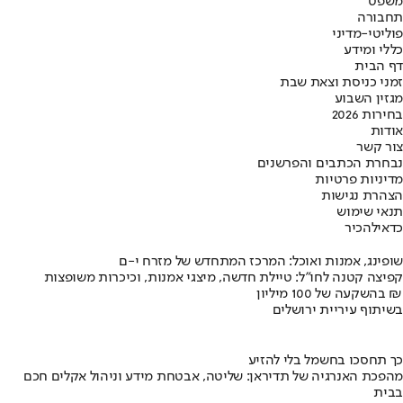
משפט
תחבורה
פוליטי-מדיני
כללי ומידע
דף הבית
זמני כניסת וצאת שבת
מגזין השבוע
בחירות 2026
אודות
צור קשר
נבחרת הכתבים והפרשנים
מדיניות פרטיות
הצהרת נגישות
תנאי שימוש
כדאי
להכיר
שופינג, אמנות ואוכל: המרכז המתחדש של מזרח י-ם
קפיצה קטנה לחו"ל: טיילת חדשה, מיצגי אמנות, וכיכרות משופצות
בהשקעה של 100 מיליון ₪
בשיתוף עיריית ירושלים
כך תחסכו בחשמל בלי להזיע
מהפכת האנרגיה של תדיראן: שליטה, אבטחת מידע וניהול אקלים חכם
בבית