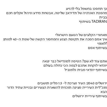
כך תחסכו בחשמל בלי להזיע
מהפכת האנרגיה של תדיראן: שליטה, אבטחת מידע וניהול אקלים חכם
בבית
בשיתוף TADIRAN
מאחורי הקלעים של הטעם הישראלי
איך אסם הפכה את תקופת הצנע והמחסור הקשה של שנות ה-40 למותג
לאומי?
בשיתוף אסם
אתם עוד לא שם? הטיסה למונדיאל כבר יצאה
יונדאי לוקחת אתכם לבמה הכי גדולה בעולם
בשיתוף יונדאי מבית כלמוביל
ירושלים 2040: העיר נערכת ל- 1.5 מליון תושבים
מנכ"לית העירייה מציגה תוכנית להשארת הצעירים ובניית עתיד הדור
הבא
בשיתוף עיריית ירושלים