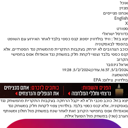
אוכל
מגזין
אנחנו מגייסים
English
X
ספורט
כדורסל ישראלי
יצא בזול : וויד בולדווין יספוג קנס כספי בלבד לאחר האירוע עם השופט
בהפסד לבאסקוניה
כוכב הצהובים לא יורחק בעקבות התקרית מהמשחק נגד הספרדים, אלא
קנס כספי בלבד וצפוי לקחת חלק במשחק נגד אנאדולו אפס בחמישי
הקרוב
אראל גינסבר
5/2/2024, 16:37
,עודכן
5/2/2024, 19:28
0
השמעה
בולדווין. צילום: EPA
יצא בזול. כוכב מכבי ת"א לא יקבל הרחקה בעקבות התקרית מהמשחק נגד
באסקוניה, אלא קנס כספי בלבד. בולדווין צפוי לקחת חלק במשחק נגד
אנאנדולו אפס בחמישי הקרוב זאת לאחר שנח במשחק מול חולון ומשותף
הערב (שני) במשחק מול הפועל אילת.