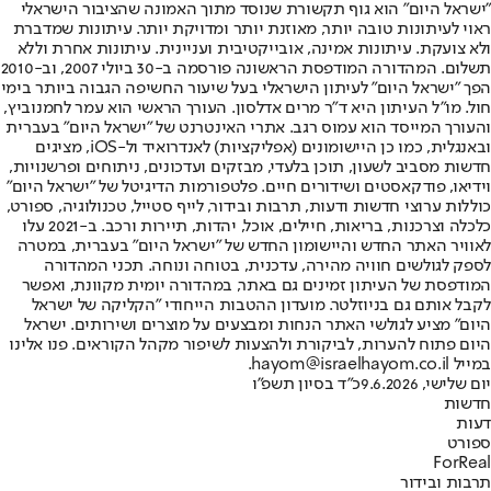
"ישראל היום" הוא גוף תקשורת שנוסד מתוך האמונה שהציבור הישראלי
ראוי לעיתונות טובה יותר, מאוזנת יותר ומדויקת יותר. עיתונות שמדברת
ולא צועקת. עיתונות אמינה, אובייקטיבית ועניינית. עיתונות אחרת וללא
תשלום. המהדורה המודפסת הראשונה פורסמה ב-30 ביולי 2007, וב-2010
הפך "ישראל היום" לעיתון הישראלי בעל שיעור החשיפה הגבוה ביותר בימי
חול. מו"ל העיתון היא ד"ר מרים אדלסון. העורך הראשי הוא עמר לחמנוביץ,
והעורך המייסד הוא עמוס רגב. אתרי האינטרנט של "ישראל היום" בעברית
ובאנגלית, כמו כן היישומונים (אפליקציות) לאנדרואיד ול-iOS, מציגים
חדשות מסביב לשעון, תוכן בלעדי, מבזקים ועדכונים, ניתוחים ופרשנויות,
וידיאו, פודקאסטים ושידורים חיים. פלטפורמות הדיגיטל של "ישראל היום"
כוללות ערוצי חדשות ודעות, תרבות ובידור, לייף סטייל, טכנולוגיה, ספורט,
כלכלה וצרכנות, בריאות, חיילים, אוכל, יהדות, תיירות ורכב. ב-2021 עלו
לאוויר האתר החדש והיישומון החדש של "ישראל היום" בעברית, במטרה
לספק לגולשים חוויה מהירה, עדכנית, בטוחה ונוחה. תכני המהדורה
המודפסת של העיתון זמינים גם באתר, במהדורה יומית מקוונת, ואפשר
לקבל אותם גם בניוזלטר. מועדון ההטבות הייחודי "הקליקה של ישראל
היום" מציע לגולשי האתר הנחות ומבצעים על מוצרים ושירותים. ישראל
היום פתוח להערות, לביקורת ולהצעות לשיפור מקהל הקוראים. פנו אלינו
במייל hayom@israelhayom.co.il.
יום שלישי, 9.6.2026
כ"ד בסיון תשפ"ו
חדשות
דעות
ספורט
ForReal
תרבות ובידור