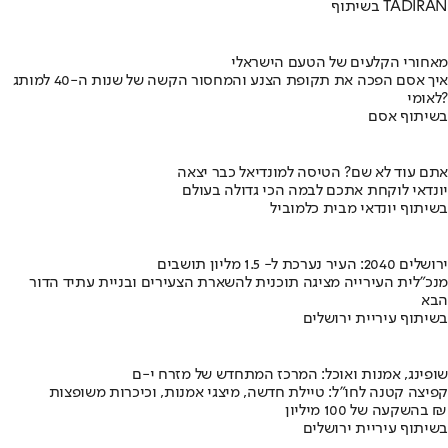
בשיתוף TADIRAN
מאחורי הקלעים של הטעם הישראלי
איך אסם הפכה את תקופת הצנע והמחסור הקשה של שנות ה-40 למותג
לאומי?
בשיתוף אסם
אתם עוד לא שם? הטיסה למונדיאל כבר יצאה
יונדאי לוקחת אתכם לבמה הכי גדולה בעולם
בשיתוף יונדאי מבית כלמוביל
ירושלים 2040: העיר נערכת ל- 1.5 מליון תושבים
מנכ"לית העירייה מציגה תוכנית להשארת הצעירים ובניית עתיד הדור
הבא
בשיתוף עיריית ירושלים
שופינג, אמנות ואוכל: המרכז המתחדש של מזרח י-ם
קפיצה קטנה לחו"ל: טיילת חדשה, מיצגי אמנות, וכיכרות משופצות
בהשקעה של 100 מיליון ₪
בשיתוף עיריית ירושלים