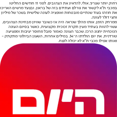
רחוק יותר שצריך, אולי, להדאיג את הצהובים. לפני 11 חודשים החליטו
במכבי ת"א לקשור את גורלם ועתידם בזה של בראון, ובצעד מרשים האריכו
את חוזהו בעוד שנתיים מובטחות ואופציה לעונה שלישית בשכר של מיליון
וחצי דולר לעונה.
ממרחק הזמן, אותו מהלך שנראה היה אז כשובר שוויון מבחינת הצהובים,
עשוי להוות בעתיד מעין תקרת זכוכית מקצועית, כאשר בסיום העונה
הנוכחית יחגוג הרכז, שכבר העונה כאמור סובל מחוסר יציבות ומפציעה
טורדנית, את יום הולדתו ה־34. במילים אחרות, השעון הביולוגי מתקתק -
ואותו אפילו מכבי ת"א לא יכולה לנצח.