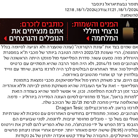
תומר גבעתי
אראל גינסבר
18/1/2024, 11:21
,עודכן
18/1/2024, 12:18
0
השמעה
אם שמים בצד את "עונת הקורונה" (עונה שנעצרה ולא הגיעה לסיומה בגלל
המגפה), הרי שעונת 2022/23 היתה הטובה ביותר של מכבי ת"א במסגרת
היורוליג מזה כמעט עשור. סדרת הפלייאוף מול מונקו היתה הראשונה של
הצהובים מאז 2014/15, ולא היה חסר הרבה שהיא תסתיים עם כרטיס
לפיינל פור. אחד האחראים הבולטים לכך היה לורנזו בראון, שיחד עם ווייד
בולדווין יצר קו אחורי מהטובים באירופה.
גם היום, ערב משחק החוץ מול אולימפיאקוס, מכבי נמצאת בתמונת
הפלייאוף - זאת על אף העובדה שהיא משחקת מחוץ לביתה וללא אוהדיה
כבר זמן רב לנוכח המלחמה. נכון, אי אפשר לומר שהיא בעמדה הזאת
"למרות בראון", אבל 13 מחזורים לסיום העונה הסדירה ביורוליג - נדמה
שהאלופה עדיין מחכה לגרסת 22/23 של הכוכב שלה.
לורנזו בראון. לא מרוכז,צילום: Dragan Tesic
הצהובים, כאמור, מתמודדים בחודשים האחרונים עם נסיבות לא שגרתיות
ואולי גם בשל כך - סובלים מחוסר יציבות. לדוגמה, לפני שבועיים הם
הובסו ב־35 הפרש על ידי פנרבחצ'ה, מה שלא הפריע להם לפרק את וירטוס
בולוניה (78:95) שישה ימים מאוחר יותר. יומיים אחרי אותו ניצחון מרשים
מול האיטלקים, החבורה של עודד קטש איבדה יתרון של 24 נקודות