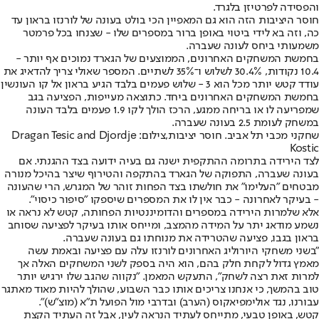
והפסידה לפרטיזן בלגרד.
חוסר היציבות הזה הוא גם המאפיין הכי בולט בעונה של לורנזו בראון עד
כה, וזה בא לידי ביטוי באופן ברור במספרים שלו - שצנחו בכל פרמטר
משמעותי ביחס לעונה שעברה.
בחמשת המשחקים האחרונים, הממוצעים של הגארד נמוכים אף יותר -
10.4 נקודות, 30.4% לשלוש ו־35% לשתיים. המספר שאולי צריך להדאיג את
עודד קטש יותר מכל הוא 3 - שלוש פעמים בלבד הגיע בראון אל קו העונשין
בחמשת המשחקים האחרונים ביחד. כתוצאה מעייפות, הפציעה בגב
שמפריעה לו או בריחה ממגע, הרכז הולך לקו 1.9 פעמים בלבד העונה
במשחק לעומת 2.5 בעונה שעברה.
שחקני מכבי תל אביב. חוסר יציבות,צילום: Dragan Tesic and Djordje
Kostic
לצד הירידה בתרומה ההתקפית ישנה גם בעיה ידועה בצד ההגנתי. אם
בעונה שעברה, התפוקה של הגארד בהתקפה והטירוף שיצר בהיכל מנורה
מבטחים "העלימו" את חולשתו בצד הפחות זוהר של המגרש, הרי שהעונה
- בעיקר לאחרונה - כבר אין לו את המספרים שיספקו "סיפור כיסוי".
אלא שלמרות הירידה במספרים והדומיננטיות הפחותה, קטש לא נראה או
נשמע מודאג יתר על המידה מהמצב, ומייחס אותו בעיקר לפציעה שסוחב
בראון בגבו, פציעה שהטרידה את מנוחתו גם בעונה שעברה.
"בשני משחקי היורוליג האחרונים לורנזו עלה עם פציעה ובאמת עשה
מאמץ גדול לקחת חלק בהם, הוא היה בספק לשני המשחקים האלה אך
למרות זאת רצה לשחק", התעקש המאמן. "נקווה שהגב שלו ירגיש יותר
טוב בהמשך, כי אנחנו צריכים אותו כבר השבוע, שהולך להיות מאוד מאתגר
עבורנו, נגד אולימפיאקוס (הערב) ובדרבי מול הפועל ת"א (מוצ"ש)".
קטש, באופן טבעי, מתייחס לעתיד הנראה לעין, אבל זה העתיד הקצת