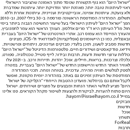
"ישראל היום" הוא גוף תקשורת שנוסד מתוך האמונה שהציבור הישראלי
ראוי לעיתונות טובה יותר, מאוזנת יותר ומדויקת יותר. עיתונות שמדברת
ולא צועקת. עיתונות אמינה, אובייקטיבית ועניינית. עיתונות אחרת וללא
תשלום. המהדורה המודפסת הראשונה פורסמה ב-30 ביולי 2007, וב-2010
הפך "ישראל היום" לעיתון הישראלי בעל שיעור החשיפה הגבוה ביותר בימי
חול. מו"ל העיתון היא ד"ר מרים אדלסון. העורך הראשי הוא עמר לחמנוביץ,
והעורך המייסד הוא עמוס רגב. אתרי האינטרנט של "ישראל היום" בעברית
ובאנגלית, כמו כן היישומונים (אפליקציות) לאנדרואיד ול-iOS, מציגים
חדשות מסביב לשעון, תוכן בלעדי, מבזקים ועדכונים, ניתוחים ופרשנויות,
וידיאו, פודקאסטים ושידורים חיים. פלטפורמות הדיגיטל של "ישראל היום"
כוללות ערוצי חדשות ודעות, תרבות ובידור, לייף סטייל, טכנולוגיה, ספורט,
כלכלה וצרכנות, בריאות, חיילים, אוכל, יהדות, תיירות ורכב. ב-2021 עלו
לאוויר האתר החדש והיישומון החדש של "ישראל היום" בעברית, במטרה
לספק לגולשים חוויה מהירה, עדכנית, בטוחה ונוחה. תכני המהדורה
המודפסת של העיתון זמינים גם באתר, במהדורה יומית מקוונת, ואפשר
לקבל אותם גם בניוזלטר. מועדון ההטבות הייחודי "הקליקה של ישראל
היום" מציע לגולשי האתר הנחות ומבצעים על מוצרים ושירותים. ישראל
היום פתוח להערות, לביקורת ולהצעות לשיפור מקהל הקוראים. פנו אלינו
במייל hayom@israelhayom.co.il.
מבזקים
חדשות
אוכל
תשחץ
ForReal
תרבות