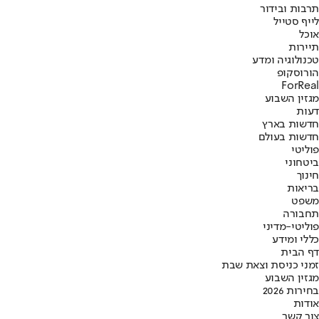
תרבות ובידור
לייף סטייל
אוכל
תיירות
טכנולוגיה ומדע
הורוסקופ
ForReal
מגזין השבוע
דעות
חדשות בארץ
חדשות בעולם
פוליטי
ביטחוני
חינוך
בריאות
משפט
תחבורה
פוליטי-מדיני
כללי ומידע
דף הבית
זמני כניסת וצאת שבת
מגזין השבוע
בחירות 2026
אודות
צור קשר