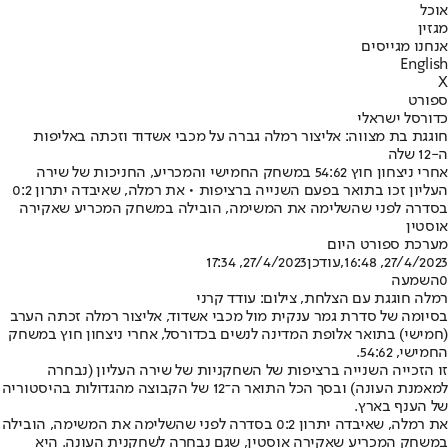
אוכל
מגזין
אנחנו מגייסים
English
X
ספורט
כדורסל ישראלי
חוגגת בת מצווה: אליצור רמלה גברה על מכבי אשדוד וזכתה באליפות
ה-12 שלה
אחרי ניצחון חוץ 54:62 במשחק החמישי והמכריע, החניכות של שירה
העליון זכו בתואר בפעם השנייה ברציפות • את רמלה, שאיבדה יתרון 0:2
בסדרה לפני שהשלימה את המשימה, הובילה במשחק המכריע שאקירה
אוסטין
מערכת ספורט היום
27/4/2023, 16:48
,עודכן
27/4/2023, 17:34
0
השמעה
רמלה חוגגת עם הצלחת, צילום: עודד קרני
בסיומה של סדרת גמר ענקית מול מכבי אשדוד, אליצור רמלה זכתה הערב
(חמישי) בתואר אלופת המדינה לנשים בכדורסל, אחרי ניצחון חוץ במשחק
החמישי, 54:62.
זו הזכייה השנייה ברציפות של השחקניות של שירה העליון (נבחרה
למאמנת העונה) ובסך הכל התואר ה־12 של הקבוצה מהגדולות בהיסטוריה
של הענף בארץ.
את רמלה, שאיבדה יתרון 0:2 בסדרה לפני שהשלימה את המשימה, הובילה
במשחק המכריע שאקירה אוסטין, שגם נבחרה לשחקנית העונה. היא