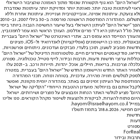
"ישראל היום" הוא גוף תקשורת שנוסד מתוך האמונה שהציבור הישראלי
ראוי לעיתונות טובה יותר, מאוזנת יותר ומדויקת יותר. עיתונות שמדברת
ולא צועקת. עיתונות אמינה, אובייקטיבית ועניינית. עיתונות אחרת וללא
תשלום. המהדורה המודפסת הראשונה פורסמה ב-30 ביולי 2007, וב-2010
הפך "ישראל היום" לעיתון הישראלי בעל שיעור החשיפה הגבוה ביותר בימי
חול. מו"ל העיתון היא ד"ר מרים אדלסון. העורך הראשי הוא עמר לחמנוביץ,
והעורך המייסד הוא עמוס רגב. אתרי האינטרנט של "ישראל היום" בעברית
ובאנגלית, כמו כן היישומונים (אפליקציות) לאנדרואיד ול-iOS, מציגים
חדשות מסביב לשעון, תוכן בלעדי, מבזקים ועדכונים, ניתוחים ופרשנויות,
וידיאו, פודקאסטים ושידורים חיים. פלטפורמות הדיגיטל של "ישראל היום"
כוללות ערוצי חדשות ודעות, תרבות ובידור, לייף סטייל, טכנולוגיה, ספורט,
כלכלה וצרכנות, בריאות, חיילים, אוכל, יהדות, תיירות ורכב. ב-2021 עלו
לאוויר האתר החדש והיישומון החדש של "ישראל היום" בעברית, במטרה
לספק לגולשים חוויה מהירה, עדכנית, בטוחה ונוחה. תכני המהדורה
המודפסת של העיתון זמינים גם באתר, במהדורה יומית מקוונת, ואפשר
לקבל אותם גם בניוזלטר. מועדון ההטבות הייחודי "הקליקה של ישראל
היום" מציע לגולשי האתר הנחות ומבצעים על מוצרים ושירותים. ישראל
היום פתוח להערות, לביקורת ולהצעות לשיפור מקהל הקוראים. פנו אלינו
במייל hayom@israelhayom.co.il.
יום חמישי, 18.6.2026
ג' בתמוז תשפ"ו
חדשות
דעות
ספורט
ForReal
תרבות ובידור