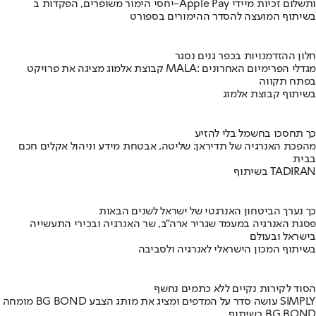
יחסי הימור משופרים, הפקדות ב-Apple Pay ותשלום זכיות מיידי
בשיתוף המועצה להסדר ההימורים בספורט
חלון ההזדמנויות בכפר גנים נסגר
קבוצת אלמוג מציגה את פרויקט MALA: מגדלי הפרימיום האחרונים
בפתח תקווה
בשיתוף קבוצת אלמוג
כך תחסכו בחשמל בלי להזיע
מהפכת האנרגיה של תדיראן: שליטה, אבטחת מידע וניהול אקלים חכם
בבית
בשיתוף TADIRAN
כך נערך הביטחון האנרגטי של ישראל לשנים הבאות
פסגת האנרגיה במעמד שגריר ארה"ב, שר האנרגיה ובכירי התעשייה
בישראל ובעולם
בשיתוף המכון הישראלי לאנרגיה ולסביבה
הסוד לקירות נקיים ללא כתמים נחשף
מומחה BG BOND עושה סדר על המדפים ומציג את מותג הצבע SIMPLY
בשיתוף BG BOND