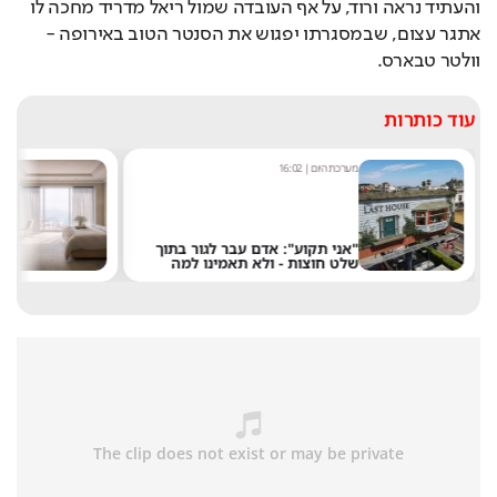
והעתיד נראה ורוד, על אף העובדה שמול ריאל מדריד מחכה לו 
אתגר עצום, שבמסגרתו יפגוש את הסנטר הטוב באירופה - 
וולטר טבארס.
עוד כותרות
מערכת היום
|
16:02
אסף ג
"אני תקוע": אדם עבר לגור בתוך
רוצ
שלט חוצות - ולא תאמינו למה
במל