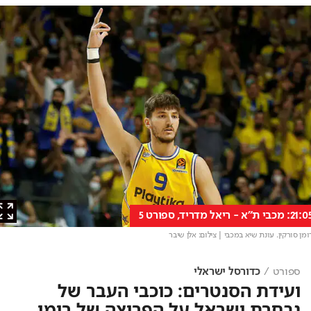
אל מדריד, ספורט 5
 סורקין. עונת שיא במכבי
| צילום: אלן שיבר
ספורט
כדורסל ישראלי
ועידת הסנטרים: כוכבי העבר של
נבחרת ישראל על הפריצה של רומן