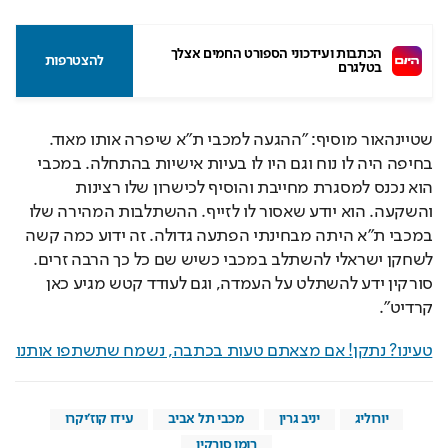
הכתבות ועידכוני הספורט החמים אצלך 
להצטרפות
בטלגרם
שטיינהאור מוסיף: "ההגעה למכבי ת"א שיפרה אותו מאוד. 
בחיפה היה לו נוח וגם היו לו בעיות אישיות בהתחלה. במכבי 
הוא נכנס למסגרת מחייבת והוסיף לכישרון שלו רצינות 
והשקעה. הוא יודע שאסור לו לזייף. ההשתלבות המהירה שלו 
במכבי ת"א היתה מבחינתי הפתעה גדולה. זה ידוע כמה קשה 
לשחקן ישראלי להשתלב במכבי כשיש שם כל כך הרבה זרים. 
סורקין ידע להשתלט על העמדה, וגם לעודד קטש מגיע כאן 
קרדיט".
טעינו? נתקן! אם מצאתם טעות בכתבה, נשמח שתשתפו אותנו
יורוליג
יניב גרין
מכבי תל אביב
עידו קוז'יקרו
רומן סורקין