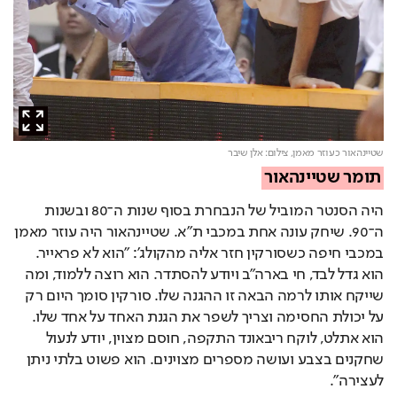
שטיינהאור כעוזר מאמן,
צילום: אלן שיבר
תומר שטיינהאור
היה הסנטר המוביל של הנבחרת בסוף שנות ה־80 ובשנות 
ה־90. שיחק עונה אחת במכבי ת"א. שטיינהאור היה עוזר מאמן 
במכבי חיפה כשסורקין חזר אליה מהקולג': "הוא לא פראייר. 
הוא גדל לבד, חי בארה"ב ויודע להסתדר. הוא רוצה ללמוד, ומה 
שייקח אותו לרמה הבאה זו ההגנה שלו. סורקין סומך היום רק 
על יכולת החסימה וצריך לשפר את הגנת האחד על אחד שלו. 
הוא אתלט, לוקח ריבאונד התקפה, חוסם מצוין, יודע לנעול 
שחקנים בצבע ועושה מספרים מצוינים. הוא פשוט בלתי ניתן 
לעצירה".