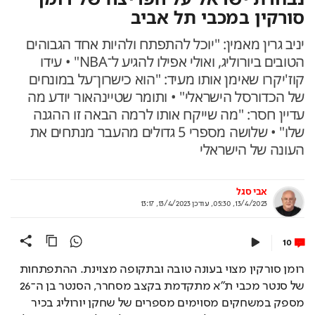
סורקין במכבי תל אביב
יניב גרין מאמין: "יוכל להתפתח ולהיות אחד הגבוהים
הטובים ביורוליג, ואולי אפילו להגיע ל־NBA" • עידו
קוז'יקרו שאימן אותו מעיד: "הוא כישרון־על במונחים
של הכדורסל הישראלי" • ותומר שטיינהאור יודע מה
עדיין חסר: "מה שייקח אותו לרמה הבאה זו ההגנה
שלו" • שלושה מספרי 5 גדולים מהעבר מנתחים את
העונה של הישראלי
אבי סגל
13/4/2023, 05:30
,
עודכן
13/4/2023, 13:17
10
רומן סורקין מצוי בעונה טובה ובתקופה מצוינת. ההתפתחות 
של סנטר מכבי ת"א מתקדמת בקצב מסחרר, הסנטר בן ה־26 
מספק במשחקים מסוימים מספרים של שחקן יורוליג בכיר 