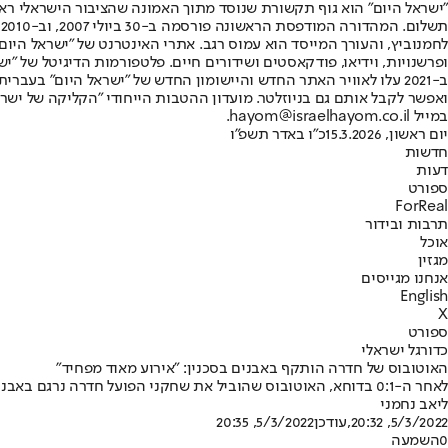
"ישראל היום" הוא גוף תקשורת שנוסד מתוך האמונה שהציבור הישראלי ראוי 
ת
ופרשנויות, וידיאו, פודקאסטים ושידורים חיים. פלטפורמות הדיגיטל של "ישרא
ב-2021 עלו לאוויר האתר החדש והיישומון החדש של "ישראל היום" בע
ואפשר לקבל אותם גם בניוזלטר. מועדון ההטבות הייחודי "הקליקה של ישרא
במייל hayom@israelhayom.co.il.
יום ראשון, 15.3.2026
כ"ו באדר תשפ"ו
חדשות
דעות
ספורט
ForReal
תרבות ובידור
אוכל
מגזין
אנחנו מגייסים
English
X
ספורט
כדורגל ישראלי
האוטובוס של חדרה הותקף באבנים בסכנין: "אירוע מאוד מפחיד"
לאחר ה-0:1 בדוחא, האוטובוס שהוביל את שחקני הפועל חדרה נרגם באבנים ביציאה מהעיר • שחקן שהיה בתוך כלי הרכב סיפר: "פתאום שמענו 'בום' חזק והבנו מה קרה. הזורקים ברחו מהמקום"
ליאב נחמני
5/3/2022, 20:32
,עודכן
5/3/2022, 20:35
0
השמעה