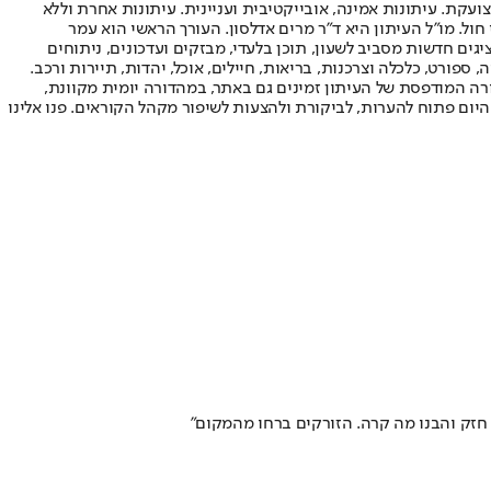
ועקת. עיתונות אמינה, אובייקטיבית ועניינית. עיתונות אחרת וללא
עור החשיפה הגבוה ביותר בימי חול. מו"ל העיתון היא ד"ר מרים אדלסון. העורך הראשי הוא עמר
 והעורך המייסד הוא עמוס רגב. אתרי האינטרנט של "ישראל היום" בעברית ובאנגלית, כמו כן היישומונים (אפליקציות) לאנדרואיד ול-iOS, מציגים חדשות מסביב לשעון, תוכן בלעדי, מבזקים ועדכונים, ניתוחים
, ספורט, כלכלה וצרכנות, בריאות, חיילים, אוכל, יהדות, תיירות ורכב.
דורה המודפסת של העיתון זמינים גם באתר, במהדורה יומית מקוונת,
היום פתוח להערות, לביקורת ולהצעות לשיפור מקהל הקוראים. פנו אלינו