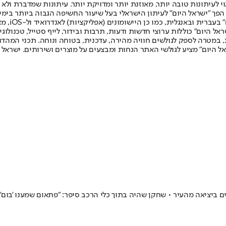
לעיתונות טובה יותר, מאוזנת יותר ומדויקת יותר. עיתונות שמדברת ולא צ
שלום. המהדורה המודפסת הראשונה פורסמה ב-30 ביולי 2007, וב-2010 הפך "ישראל היום" לעיתון הישראלי בעל שי
לחמנוביץ,
ל היום" כוללות ערוצי חדשות ודעות, תרבות ובידור, לייף סטייל, טכנולוגיה
ברית, במטרה לספק לגולשים חוויה מהירה, עדכנית, בטוחה ונוחה. תכני המה
ל היום" מציע לגולשי האתר הנחות ומבצעים על מוצרים ושירותים. ישראל 