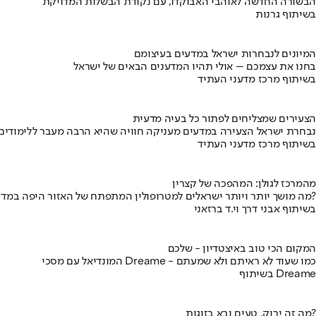
הבשורה החדשה לאוהבי האבוקדו, עם נקודת הבשלות המדויקת
בשיתוף גרנות
המיונים לנבחרות ישראל במדעים בעיצומם
בחנו את עצמכם – אולי תהיו המדענים הבאים של ישראל
בשיתוף מרכז מדעני העתיד
הצעירים שמצליחים לפתור כל בעיה מדעית
נבחרת ישראל הצעירה במדעים מעניקה חוויה שהיא הרבה מעבר ללימודים
בשיתוף מרכז מדעני העתיד
מהמרכז לגולן: המהפכה של קצרין
מה מושך יותר ויותר ישראלים למטרופולין המתפתח של האזור היפה במדינה?
בשיתוף אבני דרך וי.ד ברזאני
המקום הכי טוב באיצטדיון - שלכם
המונדיאל עם מסכי Dreame - כמו שעוד לא ראיתם ולא שמעתם
בשיתוף Dreame
מה זה ירוק, טעים ובא בזוגות?