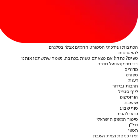
הכתבות ועידכוני הספורט החמים אצלך בטלגרם
להצטרפות
טעינו? נתקן! אם מצאתם טעות בכתבה, נשמח שתשתפו אותנו
בני סכנין
הפועל חדרה
מדורים
ספורט
דעות
תרבות ובידור
לייף סטייל
הורוסקופ
שישבת
סוף שבוע
כדאי להכיר
סיפור המשק הישראלי
נדל"ן
ראשי
זמני כניסת וצאת השבת