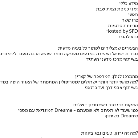
מידע כללי
זמני כניסת וצאת שבת
ראשי
צרו קשר
מדיניות פרטיות
Hosted by SPD
כדאי
להכיר
הצעירים שמצליחים לפתור כל בעיה מדעית
נבחרת ישראל הצעירה במדעים מעניקה חוויה שהיא הרבה מעבר ללימודים
בשיתוף מרכז מדעני העתיד
מהמרכז לגולן: המהפכה של קצרין
מה מושך יותר ויותר ישראלים למטרופולין המתפתח של האזור היפה במדינה?
בשיתוף אבני דרך וי.ד ברזאני
המקום הכי טוב באיצטדיון - שלכם
המונדיאל עם מסכי Dreame - כמו שעוד לא ראיתם ולא שמעתם
בשיתוף Dreame
מה זה ירוק, טעים ובא בזוגות?