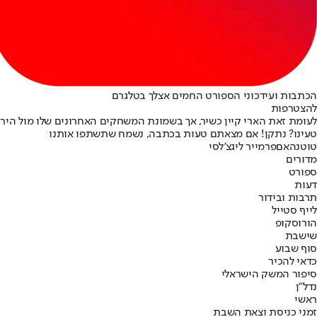
הכתבות ועידכוני הספורט החמים אצלך בטלגרם
להצטרפות
לעומת זאת הארי קיין כשיר, אך בשמונת המשחקים האחרונים שלו מול היריב
טעינו? נתקן! אם מצאתם טעות בכתבה, נשמח שתשתפו אותנו
טוטנהאם
פרמייר ליג
צ'לסי
מדורים
ספורט
דעות
תרבות ובידור
לייף סטייל
הורוסקופ
שישבת
סוף שבוע
כדאי להכיר
סיפור המשק הישראלי
נדל"ן
ראשי
זמני כניסת וצאת השבת