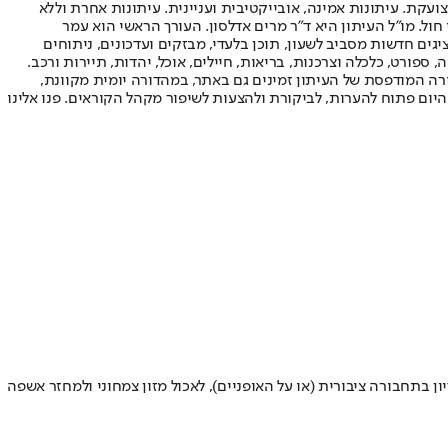
ועקת. עיתונות אמינה, אובייקטיבית ועניינית. עיתונות אחרת וללא
עור החשיפה הגבוה ביותר בימי חול. מו"ל העיתון היא ד"ר מרים אדלסון. העורך הראשי הוא עמר
 והעורך המייסד הוא עמוס רגב. אתרי האינטרנט של "ישראל היום" בעברית ובאנגלית, כמו כן היישומונים (אפליקציות) לאנדרואיד ול-iOS, מציגים חדשות מסביב לשעון, תוכן בלעדי, מבזקים ועדכונים, ניתוחים
, ספורט, כלכלה וצרכנות, בריאות, חיילים, אוכל, יהדות, תיירות ורכב.
דורה המודפסת של העיתון זמינים גם באתר, במהדורה יומית מקוונת,
היום פתוח להערות, לביקורת ולהצעות לשיפור מקהל הקוראים. פנו אלינו
 בתחבורה ציבורית (או על האופניים), לאכול מזון צמחוני ולמחזר אשפה