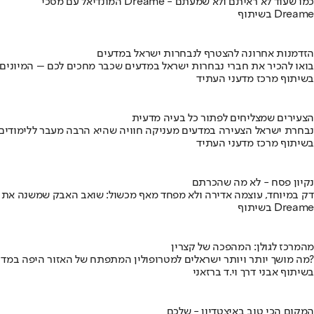
המונדיאל עם מסכי Dreame - כמו שעוד לא ראיתם ולא שמעתם
בשיתוף Dreame
הזדמנות אחרונה להצטרף לנבחרות ישראל במדעים
בואו להכיר את חברי נבחרות ישראל במדעים שכבר מחכים לכם – המיונים
בשיתוף מרכז מדעני העתיד
הצעירים שמצליחים לפתור כל בעיה מדעית
נבחרת ישראל הצעירה במדעים מעניקה חוויה שהיא הרבה מעבר ללימודים
בשיתוף מרכז מדעני העתיד
נקיון פסח - לא מה שהכרתם
דק במיוחד, עוצמה אדירה ולא מפחד מאף מכשול: שואב האבק שמשנה את
בשיתוף Dreame
מהמרכז לגולן: המהפכה של קצרין
מה מושך יותר ויותר ישראלים למטרופולין המתפתח של האזור היפה במדינה?
בשיתוף אבני דרך וי.ד ברזאני
המקום הכי טוב באיצטדיון - שלכם