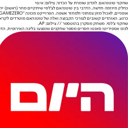
שחקני טוטנהאם. לונדון שומרת על הכדור, צילום: אי.פי
כחלק מיוזמה חדשה, הדרבי בין טוטנהאם לצ'לסי שיתקיים מחר (ראשון) י
אופניים, לאכול מזון צמחוני ולמחזר אשפה. הפרוייקט מכונה "GAMEZERO" ומטרתו לחנך את האוהדים להיות קשובים לשינויי האקלים.
כרגע, האוהדים קשובים לצורכי הקבוצה ואלה של טוטנהאם מוטרדים לקרא
שחקני צ'לסי. משחק מסקרן בהוטספר // צילום: AP,
לנונו אספיריטו סאנטו חסרים מספר שחקנים שנפצעו בליגה האירופית, הדרו