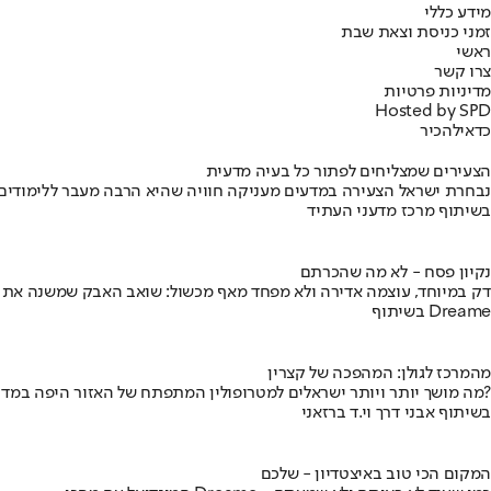
מידע כללי
זמני כניסת וצאת שבת
ראשי
צרו קשר
מדיניות פרטיות
Hosted by SPD
כדאי
להכיר
הצעירים שמצליחים לפתור כל בעיה מדעית
נבחרת ישראל הצעירה במדעים מעניקה חוויה שהיא הרבה מעבר ללימודים
בשיתוף מרכז מדעני העתיד
נקיון פסח - לא מה שהכרתם
דק במיוחד, עוצמה אדירה ולא מפחד מאף מכשול: שואב האבק שמשנה את
בשיתוף Dreame
מהמרכז לגולן: המהפכה של קצרין
מה מושך יותר ויותר ישראלים למטרופולין המתפתח של האזור היפה במדינה?
בשיתוף אבני דרך וי.ד ברזאני
המקום הכי טוב באיצטדיון - שלכם