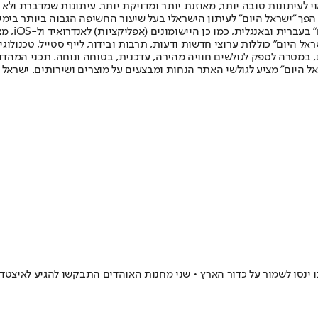
לעיתונות טובה יותר, מאוזנת יותר ומדויקת יותר. עיתונות שמדברת ולא צ
שלום. המהדורה המודפסת הראשונה פורסמה ב-30 ביולי 2007, וב-2010 הפך "ישראל היום" לעיתון הישראלי בעל שי
לחמנוביץ,
ל היום" כוללות ערוצי חדשות ודעות, תרבות ובידור, לייף סטייל, טכנולוגיה
ברית, במטרה לספק לגולשים חוויה מהירה, עדכנית, בטוחה ונוחה. תכני המה
ל היום" מציע לגולשי האתר הנחות ומבצעים על מוצרים ושירותים. ישראל 
נסו לשמור על כדור הארץ • שני מחנות האוהדים התבקשו להגיע לאיצטדיון