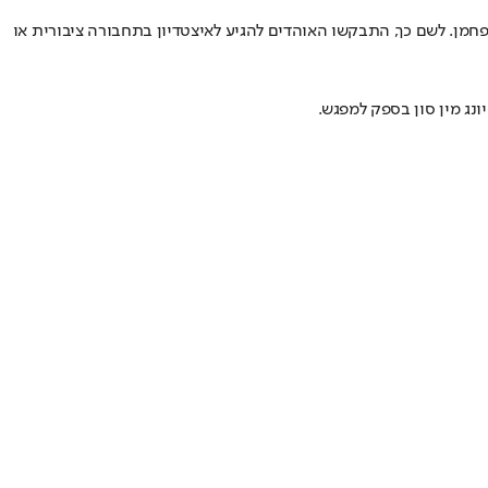
חמן. לשם כך, התבקשו האוהדים להגיע לאיצטדיון בתחבורה ציבורית או
נג מין סון בספק למפגש.