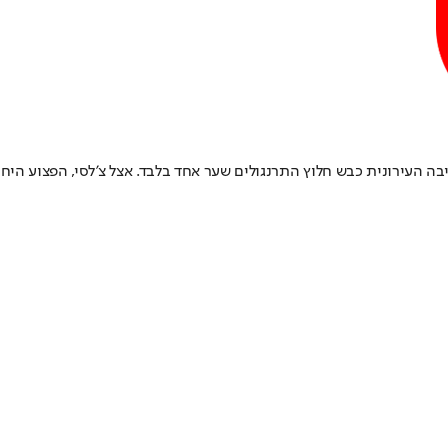
ה העירונית כבש חלוץ התרנגולים שער אחד בלבד. אצל צ'לסי, הפצוע היחי