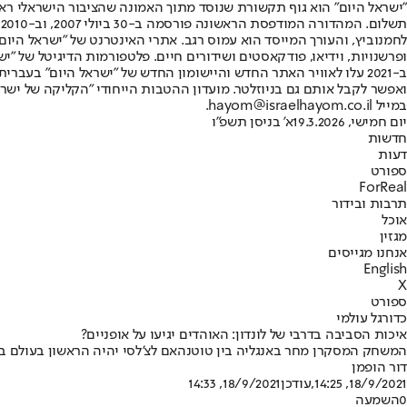
"ישראל היום" הוא גוף תקשורת שנוסד מתוך האמונה שהציבור הישראלי ראוי 
ת
ופרשנויות, וידיאו, פודקאסטים ושידורים חיים. פלטפורמות הדיגיטל של "ישרא
ב-2021 עלו לאוויר האתר החדש והיישומון החדש של "ישראל היום" בע
ואפשר לקבל אותם גם בניוזלטר. מועדון ההטבות הייחודי "הקליקה של ישרא
במייל hayom@israelhayom.co.il.
יום חמישי, 19.3.2026
א' בניסן תשפ"ו
חדשות
דעות
ספורט
ForReal
תרבות ובידור
אוכל
מגזין
אנחנו מגייסים
English
X
ספורט
כדורגל עולמי
איכות הסביבה בדרבי של לונדון: האוהדים יגיעו על אופניים?
המשחק המסקרן מחר באנגליה בין טוטנהאם לצ'לסי יהיה הראשון בעולם בו י
דור הופמן
18/9/2021, 14:25
,עודכן
18/9/2021, 14:33
0
השמעה