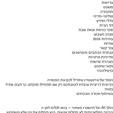
בריאות
משפט
תחבורה
פוליטי-מדיני
כללי ומידע
דף הבית
זמני כניסת וצאת שבת
מגזין השבוע
בחירות 2026
אודות
צור קשר
נבחרת הכתבים והפרשנים
מדיניות פרטיות
הצהרת נגישות
תנאי שימוש
כדאי
להכיר
הסוד של איינשטיין שיגדיל לכם את הפנסיה
הריבית דריבית עובדת לטובתכם רק אם תתחילו מוקדם. כך תבנו עתיד
בטוח
בשיתוף מנורה מבטחים
אל תישארו מאחור – בואו לגלות לאן ה-AI הולך
הבינה המלאכותית לא תחליף אנשים, היא תחליף את מי שלא משתמש