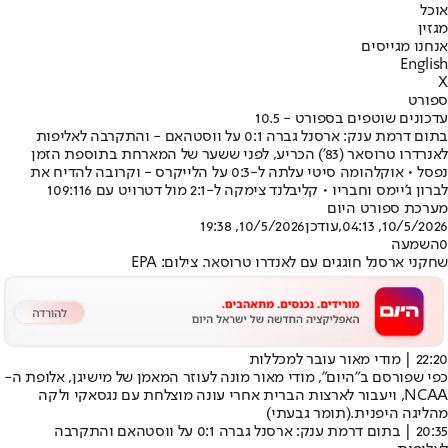
אוכל
מגזין
אנחנו מגייסים
English
X
ספורט
עדכונים שוטפים בספורט - 10.5
בתום דרמת ענק: ארסנל גברה 0:1 על ווסטהאם - והתקרבה לאליפות
לאנרדרו טרוסאר (83') הכריע, לפני ששער של המארחת בתוספת הזמן
נפסל • אוקלהומה סיטי עלתה ל-0:3 על הלייקרס - וקרובה להדיח את
לברון ג'יימס וחבריו • קליבלנד צימקה ל-2:1 מול דטרויט עם 109:116
מערכת ספורט היום
10/5/2026, 04:13
,עודכן
10/5/2026, 19:38
0
השמעה
שחקני ארסנל חוגגים עם לאנדרו טרוסאר. צילום: EPA
22:20 | מודי מאור עובר למכללות
כפי ש
פורסם ב"היום"
, מודי מאור מונה לעוזר המאמן של מישיגן, אלופת ה-
NCAA, ויעבור לארצות הברית אחרי עונה מוצלחת עם נגסאקי ולקה
מהליגה היפנית.
(תומר גבעתי)
20:35 | בתום דרמת ענק: ארסנל גברה 0:1 על ווסטהאם והתקרבה