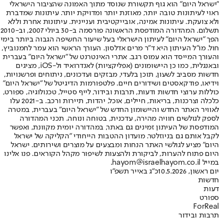
"ישראל היום" הוא גוף תקשורת שנוסד מתוך האמונה שהציבור הישראלי
ראוי לעיתונות טובה יותר, מאוזנת יותר ומדויקת יותר. עיתונות שמדברת
ולא צועקת. עיתונות אמינה, אובייקטיבית ועניינית. עיתונות אחרת וללא
תשלום. המהדורה המודפסת הראשונה פורסמה ב-30 ביולי 2007, וב-2010
הפך "ישראל היום" לעיתון הישראלי בעל שיעור החשיפה הגבוה ביותר בימי
חול. מו"ל העיתון היא ד"ר מרים אדלסון. העורך הראשי הוא עמר לחמנוביץ,
והעורך המייסד הוא עמוס רגב. אתרי האינטרנט של "ישראל היום" בעברית
ובאנגלית, כמו כן היישומונים (אפליקציות) לאנדרואיד ול-iOS, מציגים
חדשות מסביב לשעון, תוכן בלעדי, מבזקים ועדכונים, ניתוחים ופרשנויות,
וידיאו, פודקאסטים ושידורים חיים. פלטפורמות הדיגיטל של "ישראל היום"
כוללות ערוצי חדשות ודעות, תרבות ובידור, לייף סטייל, טכנולוגיה, ספורט,
כלכלה וצרכנות, בריאות, חיילים, אוכל, יהדות, תיירות ורכב. ב-2021 עלו
לאוויר האתר החדש והיישומון החדש של "ישראל היום" בעברית, במטרה
לספק לגולשים חוויה מהירה, עדכנית, בטוחה ונוחה. תכני המהדורה
המודפסת של העיתון זמינים גם באתר, במהדורה יומית מקוונת, ואפשר
לקבל אותם גם בניוזלטר. מועדון ההטבות הייחודי "הקליקה של ישראל
היום" מציע לגולשי האתר הנחות ומבצעים על מוצרים ושירותים. ישראל
היום פתוח להערות, לביקורת ולהצעות לשיפור מקהל הקוראים. פנו אלינו
במייל hayom@israelhayom.co.il.
יום ראשון, 10.5.2026
כ"ג באייר תשפ"ו
חדשות
דעות
ספורט
ForReal
תרבות ובידור