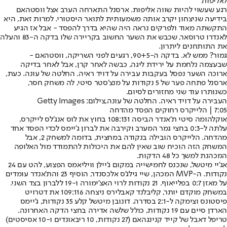
לאליפות
רגע שעשוי להיות שווה אליפות. ארסנל התארחה הערב אצל ווסטהאם
בידיעה שניצחון יקרב אותה משמעותית לתואר היסטורי. למרות זאת, היא
התקשתה מאוד ולפרקים נראה היה שהיא בדרך להפסד - אבל אז הגיע
לאנדרו טרוסאר, שכבש את השער החשוב בקריירה שלו בדקה ה-83 והעלה
את התותחנים ליתרון.
גמור? ממש לא. בדקה ה-90+5, רגעים לפני השריקה, ווסטהאם -
שבעצמה נלחמת על ירידת ליגה, כבשה לאחר קרן, אבל לאחר בדיקה
ארוכה השער נפסל בעקבות עבירה על דויד ראיה. החלטה של עונה. כעת,
ארסנל פתחה פער של 5 נקודות על מנצ'סטר סיטי, לה משחק חסר,
כשנותרו עוד שני מחזורים לסיום.
העבירה על דויד ראיה. החלטה של עונה,צילום: Getty Images
7:05 | הלייקרס רחוקים הפסד מהדחה
אוקלהומה סיטי ת'אנדר הביסה 108:131 בחוץ את לוס אנג'לס לייקרס,
עלתה ל-0:3 בחצי גמר המערב וקירבה את לברון ג'יימס לכדי הפסד אחד
מהדחה. הלייקרס הובילה בנקודה במחצית, בדומה למשחק 2, אבל
המשחק הזה הוכיח שוב שאין להם את היכולות להתמודד מול האלופה
המכהנת למשך כל 48 הדקות.
אג'יי מיטשל, שנכנס לחמישייה במקום ג'יילן וויליאמס הפצוע, להט עם 24
נקודות. ה-MVP המכהן, שיי גילג'ס אלכסנדר, הוסיף 23 והת'אנדר עומדים
על מאזן 0:7 בפלייאוף. 21 נקודות לרוי האצ'ימורה ו-19 ללברון בצד השני.
במשחק מוקדם יותר, קליבלנד קאבלירס ניצחה 109:116 את דטרויט
פיסטונס וצימקה ל-2:1 בסדרה. דונובן מיטשל קלע 35 נקודות, ג'יימס
הארדן סיים עם 19 נקודות, כולל שלשה אדירה בחצי הדקה האחרונה.
טריפל דאבל של קייד קנינגהאם (27 נקודות, 10 ריבאונדים ו-10 אסיסטים)