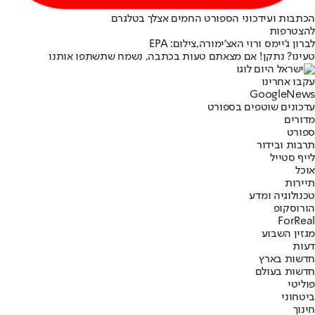
הכתבות ועידכוני הספורט החמים אצלך בטלגרם
להצטרפות
לברון ג'יימס ורוי האצ'ימורה,צילום: EPA
טעינו? נתקן! אם מצאתם טעות בכתבה, נשמח שתשתפו אותנו
עקבו אחרינו
G
o
o
g
l
e
News
עדכונים שוטפים בספורט
מדורים
ספורט
תרבות ובידור
לייף סטייל
אוכל
תיירות
טכנולוגיה ומדע
הורוסקופ
ForReal
מגזין השבוע
דעות
חדשות בארץ
חדשות בעולם
פוליטי
ביטחוני
חינוך