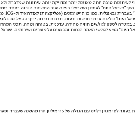
לעיתונות טובה יותר, מאוזנת יותר ומדויקת יותר. עיתונות שמדברת ולא צ
שלום. המהדורה המודפסת הראשונה פורסמה ב-30 ביולי 2007, וב-2010 הפך "ישראל היום" לעיתון הישראלי בעל שי
לחמנוביץ,
ל היום" כוללות ערוצי חדשות ודעות, תרבות ובידור, לייף סטייל, טכנולוגיה
ברית, במטרה לספק לגולשים חוויה מהירה, עדכנית, בטוחה ונוחה. תכני המה
ל היום" מציע לגולשי האתר הנחות ומבצעים על מוצרים ושירותים. ישראל 