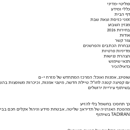
פוליטי-מדיני
כללי ומידע
דף הבית
זמני כניסת וצאת שבת
מגזין השבוע
בחירות 2026
אודות
צור קשר
נבחרת הכתבים והפרשנים
מדיניות פרטיות
הצהרת נגישות
תנאי שימוש
כדאי
להכיר
שופינג, אמנות ואוכל: המרכז המתחדש של מזרח י-ם
קפיצה קטנה לחו"ל: טיילת חדשה, מיצגי אמנות, וכיכרות משופצות בהשקעה של 100 מיליון ₪
בשיתוף עיריית ירושלים
כך תחסכו בחשמל בלי להזיע
מהפכת האנרגיה של תדיראן: שליטה, אבטחת מידע וניהול אקלים חכם בבי
בשיתוף TADIRAN