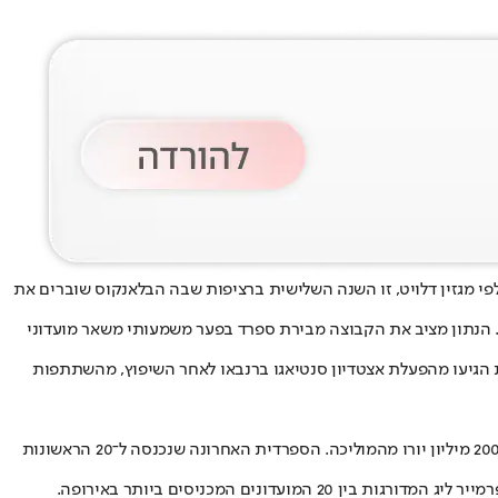
פי מגזין דלויט, זו השנה השלישית ברציפות שבה הבלאנקוס שוברים את
ליארד יורו - סכום הגבוה ביותר מ־115 מיליון יורו לעומת העונה שקדמה לה. הנתון מציב את הקבוצה מבירת ספרד בפער משמעותי משאר מועדוני
 הגיעו מהפעלת אצטדיון סנטיאגו ברנבאו לאחר השיפוץ, מהשתתפות
הקבוצה היחידה שמתקרבת לבלאנקוס וממוקמת במקום השני בדירוג היא ברצלונה, עם הכנסות של 974.8 מיליון יורו בעונת 2024/25 ופער של כמעט 200 מיליון יורו מהמוליכה. הספרדית האחרונה שנכנסה ל־20 הראשונות
ים המכניסים ביותר באירופה.