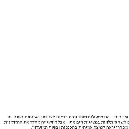
אורן רוזמן, שותף ומוביל תחום תקשורת, מדיה וספורט ב-Deloitte ישראל: "המסר של ה‑Money League השנה ברור: מועדוני העל כבר לא מוכרים 90 דקות - הם מפעילים מותג ונכס בדמות אצטדיון 365 ימים בשנה. מי
ום משחק' תלויות במציאות חיצונית—אבל דווקא זה מחדד את ההזדמנות