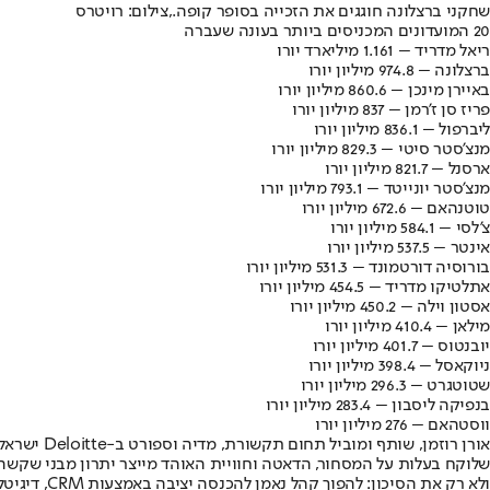
שחקני ברצלונה חוגגים את הזכייה בסופר קופה.,צילום: רויטרס
20 המועדונים המכניסים ביותר בעונה שעברה
ריאל מדריד – 1.161 מיליארד יורו
ברצלונה – 974.8 מיליון יורו
באיירן מינכן – 860.6 מיליון יורו
פריז סן ז’רמן – 837 מיליון יורו
ליברפול – 836.1 מיליון יורו
מנצ’סטר סיטי – 829.3 מיליון יורו
ארסנל – 821.7 מיליון יורו
מנצ’סטר יונייטד – 793.1 מיליון יורו
טוטנהאם – 672.6 מיליון יורו
צ’לסי – 584.1 מיליון יורו
אינטר – 537.5 מיליון יורו
בורוסיה דורטמונד – 531.3 מיליון יורו
אתלטיקו מדריד – 454.5 מיליון יורו
אסטון וילה – 450.2 מיליון יורו
מילאן – 410.4 מיליון יורו
יובנטוס – 401.7 מיליון יורו
ניוקאסל – 398.4 מיליון יורו
שטוטגרט – 296.3 מיליון יורו
בנפיקה ליסבון – 283.4 מיליון יורו
ווסטהאם – 276 מיליון יורו
שלוקח בעלות על המסחור, הדאטה וחוויית האוהד מייצר יתרון מבני שקשה
ולא רק את הסיכון: להפוך קהל נאמן להכנסה יציבה באמצעות CRM, דיגיטל, חסויות ומימוש האצטדיון גם בימים בלי משחק. לאורך זמן מי שיבנה מנוע מסחרי יראה קפיצה אמיתית בהכנסות ובשווי המועדון".