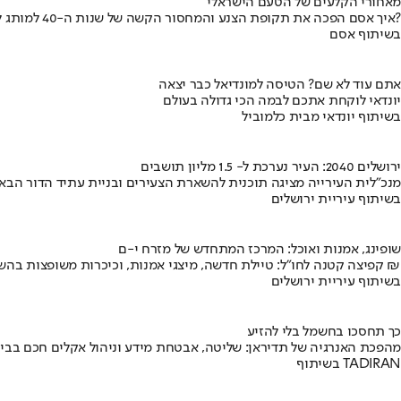
מאחורי הקלעים של הטעם הישראלי
איך אסם הפכה את תקופת הצנע והמחסור הקשה של שנות ה-40 למותג לאומי?
בשיתוף אסם
אתם עוד לא שם? הטיסה למונדיאל כבר יצאה
יונדאי לוקחת אתכם לבמה הכי גדולה בעולם
בשיתוף יונדאי מבית כלמוביל
ירושלים 2040: העיר נערכת ל- 1.5 מליון תושבים
מנכ"לית העירייה מציגה תוכנית להשארת הצעירים ובניית עתיד הדור הבא
בשיתוף עיריית ירושלים
שופינג, אמנות ואוכל: המרכז המתחדש של מזרח י-ם
קפיצה קטנה לחו"ל: טיילת חדשה, מיצגי אמנות, וכיכרות משופצות בהשקעה של 100 מיליון ₪
בשיתוף עיריית ירושלים
כך תחסכו בחשמל בלי להזיע
מהפכת האנרגיה של תדיראן: שליטה, אבטחת מידע וניהול אקלים חכם בבי
בשיתוף TADIRAN