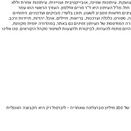
ועקת. עיתונות אמינה, אובייקטיבית ועניינית. עיתונות אחרת וללא
עור החשיפה הגבוה ביותר בימי חול. מו"ל העיתון היא ד"ר מרים אדלסון. העורך הראשי הוא עמר
 והעורך המייסד הוא עמוס רגב. אתרי האינטרנט של "ישראל היום" בעברית ובאנגלית, כמו כן היישומונים (אפליקציות) לאנדרואיד ול-iOS, מציגים חדשות מסביב לשעון, תוכן בלעדי, מבזקים ועדכונים, ניתוחים
, ספורט, כלכלה וצרכנות, בריאות, חיילים, אוכל, יהדות, תיירות ורכב.
דורה המודפסת של העיתון זמינים גם באתר, במהדורה יומית מקוונת,
היום פתוח להערות, לביקורת ולהצעות לשיפור מקהל הקוראים. פנו אלינו
הבלאנקוס הוכתרו בפעם השלישית ברציפות כמועדון עם הכי הרבה הכנסות בעונה לפי מגזין דלויט עם הגדלה של 115 מיליון יורו מהשנה שעברה ופער של 200 מיליון מברצלונה שאחריה • ליברפול רק היא הקבוצה האנגלית