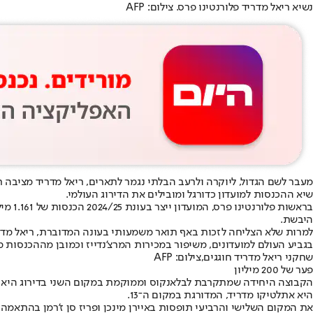
נשיא ריאל מדריד פלורנטינו פרס. צילום: AFP
מעבר לשם הגדול, ליוקרה ולרעב הבלתי נגמר לתארים, ריאל מדריד מציבה 
שיא ההכנסות למועדון כדורגל ומובילים את הדירוג העולמי.
היבשת.
למרות שלא הצליחה לזכות באף תואר משמעותי בעונה המדוברת, ריאל מדר
בגביע העולם למועדונים, משיפור במכירות המרצ’נדייז וכמובן מההכנסות מ
שחקני ריאל מדריד חוגגים,צילום: AFP
פער של 200 מיליון
היא אתלטיקו מדריד, המדורגת במקום ה־13.
את המקום השלישי והרביעי תופסות באיירן מינכן ופריז סן ז’רמן בהתאמה. בהמשך הרשימה 