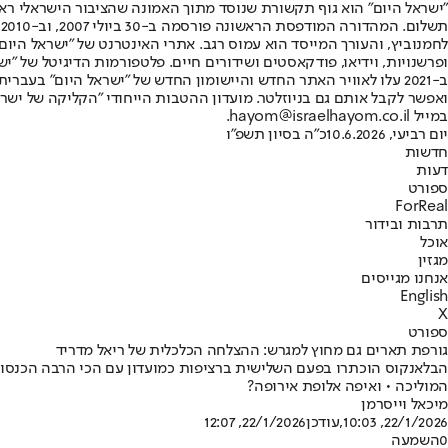
"ישראל היום" הוא גוף תקשורת שנוסד מתוך האמונה שהציבור הישראלי ראוי 
ת
ופרשנויות, וידיאו, פודקאסטים ושידורים חיים. פלטפורמות הדיגיטל של "ישרא
ב-2021 עלו לאוויר האתר החדש והיישומון החדש של "ישראל היום" בע
ואפשר לקבל אותם גם בניוזלטר. מועדון ההטבות הייחודי "הקליקה של ישרא
במייל hayom@israelhayom.co.il.
יום רביעי, 10.6.2026
כ"ה בסיון תשפ"ו
חדשות
דעות
ספורט
ForReal
תרבות ובידור
אוכל
מגזין
אנחנו מגייסים
English
X
ספורט
גורפת תארים גם מחוץ למגרש: ההצלחה הכלכלית של ריאל מדריד
המוליכה • ואיפה אלופת אירופה?
מיכאל וייסרמן
22/1/2026, 10:03
,עודכן
22/1/2026, 12:07
0
השמעה