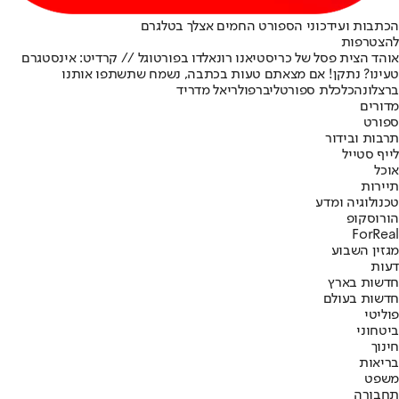
הכתבות ועידכוני הספורט החמים אצלך בטלגרם
להצטרפות
אוהד הצית פסל של כריסטיאנו רונאלדו בפורטוגל // קרדיט: אינסטגרם
טעינו? נתקן! אם מצאתם טעות בכתבה, נשמח שתשתפו אותנו
ברצלונה
כלכלת ספורט
ליברפול
ריאל מדריד
מדורים
ספורט
תרבות ובידור
לייף סטייל
אוכל
תיירות
טכנולוגיה ומדע
הורוסקופ
ForReal
מגזין השבוע
דעות
חדשות בארץ
חדשות בעולם
פוליטי
ביטחוני
חינוך
בריאות
משפט
תחבורה