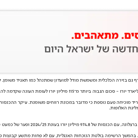
רף גם בזירה הכלכלית ומשמשת מודל למועדון שמתנהל כמו תאגיד משומן. ל
בראשות פלורנטינו פרס, המועדון ייצר בעונת 2024/25 הכנסות של 1.161 מי
יד מוכיחה פעם נוספת כי מדובר במכונת רווחים משומנת. עיקר ההכנסות
ליגת האלופות.
בולטת הנוכחות האנגלית, עם לא פחות מתשע קבוצות פרמייר ליג המדורגות בין 20 המועדונ