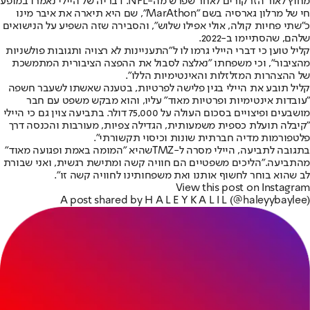
מחוץ לאור הזרקורים לאחר שפרש מה-NFL. דבריה של היילי נאמרו במופע
חי של מרלון גארסיה בשם "MarAthon", שם היא תיארה את איבר מינו
כ"שתי פחיות קולה, אולי אפילו שלוש", והסבירה שזה השפיע על הנישואים
שלהם, שהסתיימו ב-2022.
קליל טוען כי דברי היילי גרמו לו ל"התעניינות לא רצויה ותגובות פולשניות
מהציבור", וכי משפחתו "נאלצה לסבול את ההפצה הציבורית המתמשכת
של ההצהרות המזלזלות והאינטימיות הללו".
קליל תובע את היילי בגין פלישה לפרטיות, בטענה שאשתו לשעבר חשפה
"עובדות אינטימיות ופרטיות מאוד" עליו, והוא מבקש משפט עם חבר
מושבעים ופיצויים בסכום העולה על 75,000 דולר. בתביעה צוין גם כי היילי
"קיבלה תועלת כספית משמעותית, הגדילה צפיות, מעורבות והכנסה דרך
פלטפורמות מדיה חברתית שונות וכיסוי תקשורתי".
בתגובה לתביעה, היילי מסרה ל-TMZ
שהיא "המומה באמת ופגועה מאוד"
מהתביעה.
"הליכים משפטיים הם חוויה קשה ומתישת רגשית, ואני שבורת
לב שהוא בוחר לחשוף אותנו ואת משפחותינו לחוויה קשה זו".
View this post on Instagram
A post shared by H A L E Y K A L I L (@haleyybaylee)