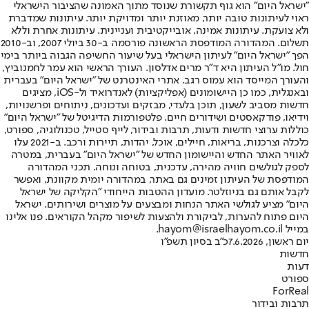
"ישראל היום" הוא גוף תקשורת שנוסד מתוך האמונה שהציבור הישראלי
ראוי לעיתונות טובה יותר, מאוזנת יותר ומדויקת יותר. עיתונות שמדברת
ולא צועקת. עיתונות אמינה, אובייקטיבית ועניינית. עיתונות אחרת וללא
תשלום. המהדורה המודפסת הראשונה פורסמה ב-30 ביולי 2007, וב-2010
הפך "ישראל היום" לעיתון הישראלי בעל שיעור החשיפה הגבוה ביותר בימי
חול. מו"ל העיתון היא ד"ר מרים אדלסון. העורך הראשי הוא עמר לחמנוביץ,
והעורך המייסד הוא עמוס רגב. אתרי האינטרנט של "ישראל היום" בעברית
ובאנגלית, כמו כן היישומונים (אפליקציות) לאנדרואיד ול-iOS, מציגים
חדשות מסביב לשעון, תוכן בלעדי, מבזקים ועדכונים, ניתוחים ופרשנויות,
וידיאו, פודקאסטים ושידורים חיים. פלטפורמות הדיגיטל של "ישראל היום"
כוללות ערוצי חדשות ודעות, תרבות ובידור, לייף סטייל, טכנולוגיה, ספורט,
כלכלה וצרכנות, בריאות, חיילים, אוכל, יהדות, תיירות ורכב. ב-2021 עלו
לאוויר האתר החדש והיישומון החדש של "ישראל היום" בעברית, במטרה
לספק לגולשים חוויה מהירה, עדכנית, בטוחה ונוחה. תכני המהדורה
המודפסת של העיתון זמינים גם באתר, במהדורה יומית מקוונת, ואפשר
לקבל אותם גם בניוזלטר. מועדון ההטבות הייחודי "הקליקה של ישראל
היום" מציע לגולשי האתר הנחות ומבצעים על מוצרים ושירותים. ישראל
היום פתוח להערות, לביקורת ולהצעות לשיפור מקהל הקוראים. פנו אלינו
במייל hayom@israelhayom.co.il.
יום ראשון, 7.6.2026
כ"ב בסיון תשפ"ו
חדשות
דעות
ספורט
ForReal
תרבות ובידור