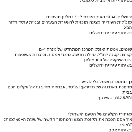
בשיתוף יונדאי מבית כלמוביל
ירושלים 2040: העיר נערכת ל- 1.5 מליון תושבים
מנכ"לית העירייה מציגה תוכנית להשארת הצעירים ובניית עתיד הדור
הבא
בשיתוף עיריית ירושלים
שופינג, אמנות ואוכל: המרכז המתחדש של מזרח י-ם
קפיצה קטנה לחו"ל: טיילת חדשה, מיצגי אמנות, וכיכרות משופצות
בהשקעה של 100 מיליון ₪
בשיתוף עיריית ירושלים
כך תחסכו בחשמל בלי להזיע
מהפכת האנרגיה של תדיראן: שליטה, אבטחת מידע וניהול אקלים חכם
בבית
בשיתוף TADIRAN
מאחורי הקלעים של הטעם הישראלי
איך אסם הפכה את תקופת הצנע והמחסור הקשה של שנות ה-40 למותג
לאומי?
בשיתוף אסם