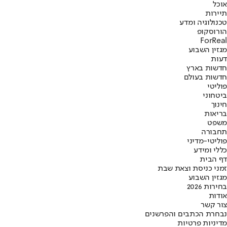
אוכל
תיירות
טכנולוגיה ומדע
הורוסקופ
ForReal
מגזין השבוע
דעות
חדשות בארץ
חדשות בעולם
פוליטי
ביטחוני
חינוך
בריאות
משפט
תחבורה
פוליטי-מדיני
כללי ומידע
דף הבית
זמני כניסת וצאת שבת
מגזין השבוע
בחירות 2026
אודות
צור קשר
נבחרת הכתבים והפרשנים
מדיניות פרטיות