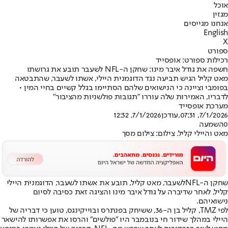
אוכל
מגזין
אנחנו מגייסים
English
X
ספורט
רכילות ספורט: אופסייד
חשפה את גודל איבר מינו: שחקן ה-NFL לשעבר תובע את גרושתו
מאט קליל הגיש תביעה נגד הדוגמנית היילי, אשתו לשעבר, שהתבטאה
בפומבי וציינה כי הנישואים שלהם הסתיימו בגלל קשיים בחיי המין •
לדבריו, האמירות שלה עוררו "תגובות פולשניות מהציבור"
מערכת אופסייד
7/1/2026, 07:31
,עודכן
7/1/2026, 12:32
0
השמעה
מאט והיילי קליל. צילום: צילום מסך
שחקן ה-
NFL
לשעבר, מאט קליל, תובע את אשתו לשעבר, הדוגמנית היילי
קליל, לאחר שדיברה על גודל איבר מינו והציגה זאת כסיבה לסיום
נישואיהם.
לפי TMZ, קליל בן ה-36, ששיחק בפנתרס ובוייקינגס, טוען כי דבריה של
היילי במהלך שידור חי בנובמבר היו "פולשים" והרסו את אפשרותו להישאר