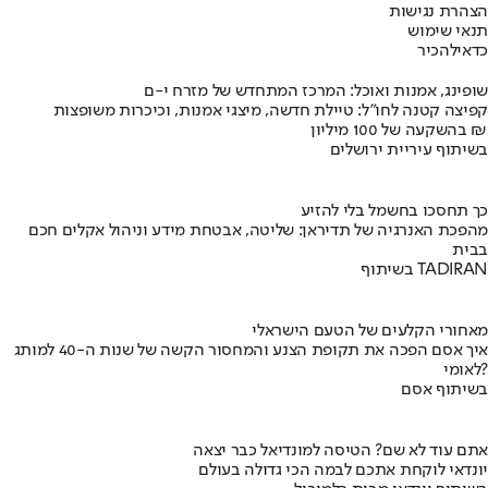
הצהרת נגישות
תנאי שימוש
כדאי
להכיר
שופינג, אמנות ואוכל: המרכז המתחדש של מזרח י-ם
קפיצה קטנה לחו"ל: טיילת חדשה, מיצגי אמנות, וכיכרות משופצות
בהשקעה של 100 מיליון ₪
בשיתוף עיריית ירושלים
כך תחסכו בחשמל בלי להזיע
מהפכת האנרגיה של תדיראן: שליטה, אבטחת מידע וניהול אקלים חכם
בבית
בשיתוף TADIRAN
מאחורי הקלעים של הטעם הישראלי
איך אסם הפכה את תקופת הצנע והמחסור הקשה של שנות ה-40 למותג
לאומי?
בשיתוף אסם
אתם עוד לא שם? הטיסה למונדיאל כבר יצאה
יונדאי לוקחת אתכם לבמה הכי גדולה בעולם