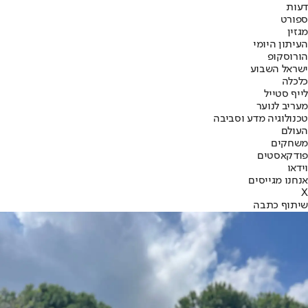
דעות
ספורט
מגזין
העיתון היומי
הורוסקופ
ישראל השבוע
כלכלה
לייף סטייל
מעריב לנוער
טכנולוגיה מדע וסביבה
העולם
משחקים
פודקאסטים
וידאו
אנחנו מגייסים
X
שיתוף כתבה