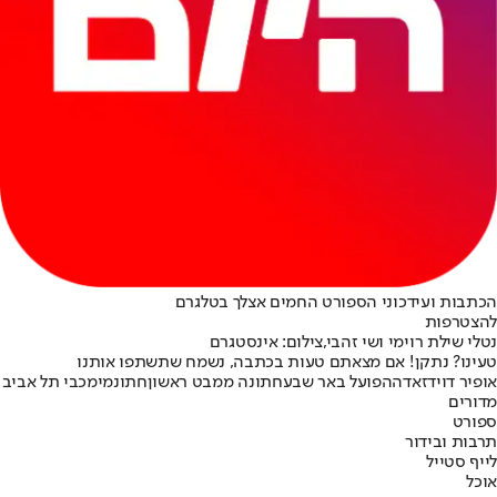
הכתבות ועידכוני הספורט החמים אצלך בטלגרם
להצטרפות
נטלי שילת רוימי ושי זהבי,צילום: אינסטגרם
טעינו? נתקן! אם מצאתם טעות בכתבה, נשמח שתשתפו אותנו
אופיר דוידזאדה
הפועל באר שבע
חתונה ממבט ראשון
חתונמי
מכבי תל אביב
מדורים
ספורט
תרבות ובידור
לייף סטייל
אוכל