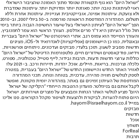
"ישראל היום" הוא גוף תקשורת שנוסד מתוך האמונה שהציבור הישראלי
ראוי לעיתונות טובה יותר, מאוזנת יותר ומדויקת יותר. עיתונות שמדברת
ולא צועקת. עיתונות אמינה, אובייקטיבית ועניינית. עיתונות אחרת וללא
תשלום. המהדורה המודפסת הראשונה פורסמה ב-30 ביולי 2007, וב-2010
הפך "ישראל היום" לעיתון הישראלי בעל שיעור החשיפה הגבוה ביותר בימי
חול. מו"ל העיתון היא ד"ר מרים אדלסון. העורך הראשי הוא עמר לחמנוביץ,
והעורך המייסד הוא עמוס רגב. אתרי האינטרנט של "ישראל היום" בעברית
ובאנגלית, כמו כן היישומונים (אפליקציות) לאנדרואיד ול-iOS, מציגים
חדשות מסביב לשעון, תוכן בלעדי, מבזקים ועדכונים, ניתוחים ופרשנויות,
וידיאו, פודקאסטים ושידורים חיים. פלטפורמות הדיגיטל של "ישראל היום"
כוללות ערוצי חדשות ודעות, תרבות ובידור, לייף סטייל, טכנולוגיה, ספורט,
כלכלה וצרכנות, בריאות, חיילים, אוכל, יהדות, תיירות ורכב. ב-2021 עלו
לאוויר האתר החדש והיישומון החדש של "ישראל היום" בעברית, במטרה
לספק לגולשים חוויה מהירה, עדכנית, בטוחה ונוחה. תכני המהדורה
המודפסת של העיתון זמינים גם באתר, במהדורה יומית מקוונת, ואפשר
לקבל אותם גם בניוזלטר. מועדון ההטבות הייחודי "הקליקה של ישראל
היום" מציע לגולשי האתר הנחות ומבצעים על מוצרים ושירותים. ישראל
היום פתוח להערות, לביקורת ולהצעות לשיפור מקהל הקוראים. פנו אלינו
במייל hayom@israelhayom.co.il.
מבזקים
חדשות
אוכל
תשחץ
ForReal
תרבות