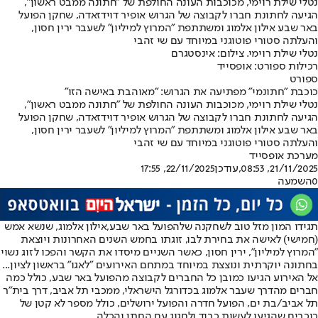
נטלי שילת רוימי, מכוכבות העונה החולפת של "חתונה ממבט ראשון",
הגיעה לחתונת חברו לקבוצה של הגרוש אופיר דוידזאדה, שחקן הפועל
באר שבע אילון אלמוג ומשתתפת "המרוץ למיליון" לשעבר ירין חסון,
והעלתה סטורי פוטוגני במיוחד עם שי זהבי
נטלי שילת רוימי. צילום: אינסטגרם
רכילות ספורט: אופסייד
ספורט
כוכבת "חתונמי" מפתיעה את הגרוש: "מאוהבת באישה הזו"
נטלי שילת רוימי, מכוכבות העונה החולפת של "חתונה ממבט ראשון",
הגיעה לחתונת חברו לקבוצה של הגרוש אופיר דוידזאדה, שחקן הפועל
באר שבע אילון אלמוג ומשתתפת "המרוץ למיליון" לשעבר ירין חסון,
והעלתה סטורי פוטוגני במיוחד עם שי זהבי
מערכת אופסייד
21/11/2025, 08:53
,עודכן
22/11/2025, 17:55
0
השמעה
תגידו המון מזל טוב לשחקנה של
הפועל באר שבע
,
אילון אלמוג
, שנשא אמש
(חמישי) לאישה את בחירת לבו, זוגתו בחמש השנים האחרונות ויוצאת
"
המרוץ למיליון
", ירין חסון, כאשר השניים מיסדו את הקשר והפכו לזוג נשוי
בחתונה יוקרתית ונוצצת במיוחד במתחם האירועים "לאגו" בראשון לציון...
אל האירוע הגיעו כמובן כל החברים לקבוצה מהפועל באר שבע, כולל כמה
חברים מהדרך שעבר אלמוג בכדורגל הישראלי, מ
מכבי תל אביב
, דרך בית"ר
תל אביב/בת ים, הפועל חדרה והפועל ירושלים, כולל מספר לא קטן של
כוכבים שהגיעו לעשות כבוד ולחגוג עם החתן והכלה.