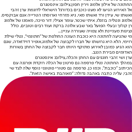
החתונה של אילון אלמוג וירין חסון,צילום: אינסטגרם
אל האירוע הגיעו לא מעט כוכבים בכדורגל הישראלי לדוגמת ערן זהבי
ואשתו שי, עידן ורד ואשתו מאי, גיא מזרחי וארוסתו הטרייה אגם אבוקסיס,
אלמוג ונטליה בוזגלו, איתי שכטר, עומר אצילי, דור מיכה, מאמנו של אלמוג
רן קוז'וך ובעלי הפועל באר שבע אלונה ברקת ועוד רבים וטובים, כולל
נציגות מעניינת ולא צפויה שעוררה עניין...
מי שהגיעה לחתונה היא כוכבת העונה החולפת של "
חתונמי
", נטלי שילת
רוימי, הלא היא גרושתו של חברו לקבוצה של אלמוג,
אופיר דוידזאדה
, שגם
הוא הגיע כמובן לאירוע מתוקף היותו חבר לקבוצה של החתן בשורות
האדומים מבירת הנגב.
ערן ושי זהבי חוגגים עם החתן והכלה,צילום: אינסטגרם
במהלך החתונה נטלי פרסמה גם סרטון של הכלה רוקדת ופרגנה עם
הכיתוב "כוכבת", וכמו כן, פרסמה גם סטורי פוטוגני נוסף שלה לצד שי
זהבי, עליה כתבה באהבה גדולה: "מאוהבת באישה הזאת".