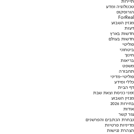
תיירות
טכנולוגיה ומדע
הורוסקופ
ForReal
מגזין השבוע
דעות
חדשות בארץ
חדשות בעולם
פוליטי
ביטחוני
חינוך
בריאות
משפט
תחבורה
פוליטי-מדיני
כללי ומידע
דף הבית
זמני כניסת וצאת שבת
מגזין השבוע
בחירות 2026
אודות
צור קשר
נבחרת הכתבים והפרשנים
מדיניות פרטיות
הצהרת נגישות