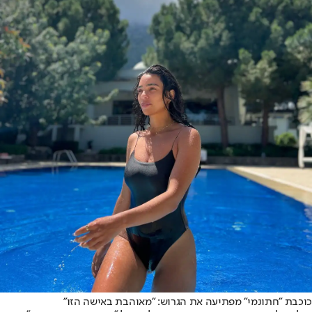
כוכבת "חתונמי" מפתיעה את הגרוש: "מאוהבת באישה הזו"