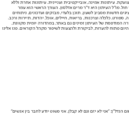
ועקת. עיתונות אמינה, אובייקטיבית ועניינית. עיתונות אחרת וללא
עור החשיפה הגבוה ביותר בימי חול. מו"ל העיתון היא ד"ר מרים אדלסון. העורך הראשי הוא עמר
 והעורך המייסד הוא עמוס רגב. אתרי האינטרנט של "ישראל היום" בעברית ובאנגלית, כמו כן היישומונים (אפליקציות) לאנדרואיד ול-iOS, מציגים חדשות מסביב לשעון, תוכן בלעדי, מבזקים ועדכונים, ניתוחים
, ספורט, כלכלה וצרכנות, בריאות, חיילים, אוכל, יהדות, תיירות ורכב.
דורה המודפסת של העיתון זמינים גם באתר, במהדורה יומית מקוונת,
היום פתוח להערות, לביקורת ולהצעות לשיפור מקהל הקוראים. פנו אלינו
ל"ן: "אני לא יזם וגם לא קבלן, אני פשוט יודע לחבר בין אנשים"