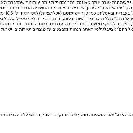
לעיתונות טובה יותר, מאוזנת יותר ומדויקת יותר. עיתונות שמדברת ולא צ
שלום. המהדורה המודפסת הראשונה פורסמה ב-30 ביולי 2007, וב-2010 הפך "ישראל היום" לעיתון הישראלי בעל שי
לחמנוביץ,
ל היום" כוללות ערוצי חדשות ודעות, תרבות ובידור, לייף סטייל, טכנולוגיה
ברית, במטרה לספק לגולשים חוויה מהירה, עדכנית, בטוחה ונוחה. תכני המה
ל היום" מציע לגולשי האתר הנחות ומבצעים על מוצרים ושירותים. ישראל 
בוזגלוס" ואב המשפחה חושף כיצד מתקדם העסק החדש עליו הכריז בתחום הנד