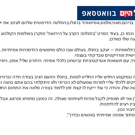
בניהם,
מאור
,
אלמוג
,
אסי
ו
אוהד בוזגלו
,
בהחלטה הדרמטית שלהם לעזוב את י
כמו כן, בעוד הסרט "בוזגלוס: הקרב על הירושה" מוקרן באולמות הקולנו
ה שלו כשדכן.
לאומיות – יעקב בוזגלו. בעולם שבו כולם מחפשים הזדמנויות אמיתיות, א
אישית ופרויקטים שבדקתי בעצמי.
 עם תשואות אטרקטיביות וביטחון כלכלי אמיתי. היתרון שלי? אמון, ניסיו
ובמקצוע החדש אליו החליט לפנות, בוזגלו הזועם הגיב בצורה חדה וברורה
קים ללכלך עליי למרות שמעולם לא הכרתי ולא ניתקלתי בהם אתם בושה וחר
 שלו, והודה כי עוד ייקח לו קצת זמן ללמוד בצורה מלאה את התחום החדש 
י לא מפסיק לקבל פניות לשיתופי פעולה. זה כמובן מחמיא ומרגש, אבל חשו
ין רעיון להזדמנות.
בור נכון.
ק מתוך אמונה אמיתית באנשים ובדרך".