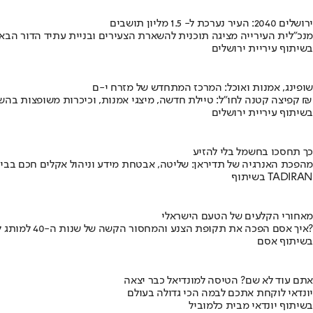
ירושלים 2040: העיר נערכת ל- 1.5 מליון תושבים
מנכ"לית העירייה מציגה תוכנית להשארת הצעירים ובניית עתיד הדור הבא
בשיתוף עיריית ירושלים
שופינג, אמנות ואוכל: המרכז המתחדש של מזרח י-ם
קפיצה קטנה לחו"ל: טיילת חדשה, מיצגי אמנות, וכיכרות משופצות בהשקעה של 100 מיליון ₪
בשיתוף עיריית ירושלים
כך תחסכו בחשמל בלי להזיע
מהפכת האנרגיה של תדיראן: שליטה, אבטחת מידע וניהול אקלים חכם בבי
בשיתוף TADIRAN
מאחורי הקלעים של הטעם הישראלי
איך אסם הפכה את תקופת הצנע והמחסור הקשה של שנות ה-40 למותג לאומי?
בשיתוף אסם
אתם עוד לא שם? הטיסה למונדיאל כבר יצאה
יונדאי לוקחת אתכם לבמה הכי גדולה בעולם
בשיתוף יונדאי מבית כלמוביל