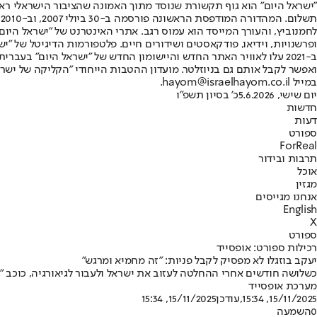
"ישראל היום" הוא גוף תקשורת שנוסד מתוך האמונה שהציבור הישראלי ראוי 
ת
ופרשנויות, וידיאו, פודקאסטים ושידורים חיים. פלטפורמות הדיגיטל של "ישרא
ב-2021 עלו לאוויר האתר החדש והיישומון החדש של "ישראל היום" בע
ואפשר לקבל אותם גם בניוזלטר. מועדון ההטבות הייחודי "הקליקה של ישרא
במייל hayom@israelhayom.co.il.
יום שישי, 5.6.2026
כ' בסיון תשפ"ו
חדשות
דעות
ספורט
ForReal
תרבות ובידור
אוכל
מגזין
אנחנו מגייסים
English
X
ספורט
רכילות ספורט: אופסייד
יעקב בוזגלו לא מפסיק לקבל פניות: "זה מחמיא ומרגש"
כשלושה חודשים אחרי ההחלטה לעזוב את ישראל ולעבור לגיאורגיה, כוכב "ה
מערכת אופסייד
15/11/2025, 15:34
,עודכן
15/11/2025, 15:34
0
השמעה