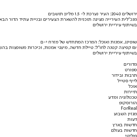
ירושלים 2040: העיר נערכת ל- 1.5 מליון תושבים
מנכ"לית העירייה מציגה תוכנית להשארת הצעירים ובניית עתיד הדור הבא
בשיתוף עיריית ירושלים
שופינג, אמנות ואוכל: המרכז המתחדש של מזרח י-ם
קפיצה קטנה לחו"ל: טיילת חדשה, מיצגי אמנות, וכיכרות משופצות בהשקעה של 100 מיליון ₪
בשיתוף עיריית ירושלים
מדורים
ספורט
תרבות ובידור
לייף סטייל
אוכל
תיירות
טכנולוגיה ומדע
הורוסקופ
ForReal
מגזין השבוע
דעות
חדשות בארץ
חדשות בעולם
פוליטי