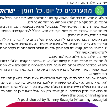
יעקב בוזגלו. צילום: דני מרון
כשלושה חודשים כבר חלפו מאז
יעקב וחני בוזגלו
הפתיעו את כולם, כולל את 
והנכדים, והזניקה פרק חדש ומפתיע במיוחד מעבר לים.
כעת, בעוד העונה התשיעית של "
הבוזגלוס
" נמצאת בעיצומה ומשודרת ביס ו
מיוחד ו
להוציא לדרך באופן רשמי קריירה חדש בחו"ל
, לצד הקריירה המפתיע
יעקב בוזגלו,צילום: דני מרון
אב המשפחה עבר לעסוק בנדל"ן ובפוסט שהעלה כתב כך: "השקעות נדל״ן בינ
ובקפריסין. לא עוד דיבורים, אלא חיבורים אמיתיים, עם אנשים שאני מכיר 
"טביליסי, בטומי, קוטאיסי וקפריסין ארבעה יעדים שמתפתחים בקצב מסחרר,
להזדמנויות אמיתיות".
יעקב בוזגלו,צילום: צילום מסך 'עוד ניפגש'
לאחר שקיבל מספר תגובות קשות של אנשים שמתחו ביקורת וזלזלו בבוזגלו 
רוע יש במדינה אצלנו וסתם בלי סיבה, לכל הממורמרים והקנאים שלא מפסי
כעת, כאמור, לאחר שקיבל לדבריו מספר רב של פניות בנושא הקריירה החדשה
הבין לאומי...
בפוסט שהעלה כתב בוזגלו כך: "מאז שפרסמתי שאני עוסק בהשקעות ונדל״ן אנ
"אני לא יזם וגם לא קבלן. אני פשוט יודע לחבר בין אנשים, בין משקיע ליזם, ב
ככה זה גם בעולם השידוכים וגם בעולם העסקים בסוף הכול אנשים, אמון וחי
אז כרגע אני עדיין בבדיקה, בוחן, לומד, מקשיב. אבל כשאגיד כן זה יהיה ר
View this post on Instagram
A post shared by Tommy Buzaglo (@tommy_buzaglo)