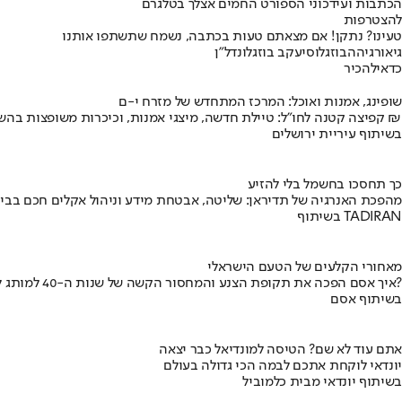
הכתבות ועידכוני הספורט החמים אצלך בטלגרם
להצטרפות
טעינו? נתקן! אם מצאתם טעות בכתבה, נשמח שתשתפו אותנו
גיאורגיה
הבוזגלוס
יעקב בוזגלו
נדל"ן
כדאי
להכיר
שופינג, אמנות ואוכל: המרכז המתחדש של מזרח י-ם
קפיצה קטנה לחו"ל: טיילת חדשה, מיצגי אמנות, וכיכרות משופצות בהשקעה של 100 מיליון ₪
בשיתוף עיריית ירושלים
כך תחסכו בחשמל בלי להזיע
מהפכת האנרגיה של תדיראן: שליטה, אבטחת מידע וניהול אקלים חכם בבי
בשיתוף TADIRAN
מאחורי הקלעים של הטעם הישראלי
איך אסם הפכה את תקופת הצנע והמחסור הקשה של שנות ה-40 למותג לאומי?
בשיתוף אסם
אתם עוד לא שם? הטיסה למונדיאל כבר יצאה
יונדאי לוקחת אתכם לבמה הכי גדולה בעולם
בשיתוף יונדאי מבית כלמוביל