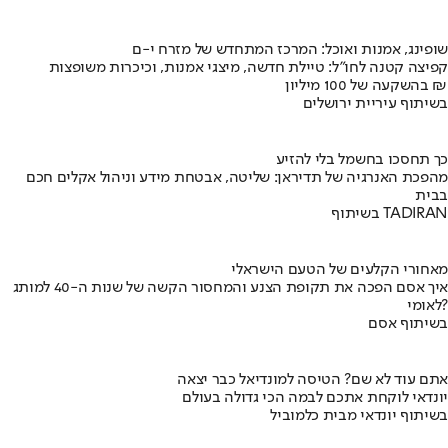
שופינג, אמנות ואוכל: המרכז המתחדש של מזרח י-ם
קפיצה קטנה לחו"ל: טיילת חדשה, מיצגי אמנות, וכיכרות משופצות
בהשקעה של 100 מיליון ₪
בשיתוף עיריית ירושלים
כך תחסכו בחשמל בלי להזיע
מהפכת האנרגיה של תדיראן: שליטה, אבטחת מידע וניהול אקלים חכם
בבית
בשיתוף TADIRAN
מאחורי הקלעים של הטעם הישראלי
איך אסם הפכה את תקופת הצנע והמחסור הקשה של שנות ה-40 למותג
לאומי?
בשיתוף אסם
אתם עוד לא שם? הטיסה למונדיאל כבר יצאה
יונדאי לוקחת אתכם לבמה הכי גדולה בעולם
בשיתוף יונדאי מבית כלמוביל