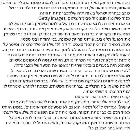
בשחטאר דונייצק האוקראינית, ובהמשך בפולהאם, טוטנהאם, לידס יונייטד
וכאמור, כעת בוויאריאל, רבים הספיקו כבר לשכוח את תחילת דרכו של
כוכב נבחרת ישראל בשורותיה של
מכבי פתח תקווה
.
מנור סולומון חוגג מול סביליה,צילום: Getty Images
מי שחזר אחורה לרגע לתחילת דרכו של סולומון כשחקן בוגרים הוא לא
אחר מאשר מאמנו לשעבר,
קובי רפואה
, אשר אימן את שחקן הכנף בצעדיו
הראשונים בקריירה בקבוצה מאם המושבות, וכמו כן, זכור גם כמי שאימן
את הפועל תל אביב, עירוני קריית שמונה, בני יהודה ובני סכנין.
כעת, רפואה התראיין לפודקאסט "דקה 91" של ניצן פלד נחמיה, וסיפר על
ההחלטה הדרמטית שלו בנוגע לסולומון, שהסעירה את מכבי פתח תקווה:
"באתי למשחק נוער וראיתי את מנור, כשאימנתי במכבי פתח תקווה גם
אימנתי מחלקות נוער אז הכרתי אותו, הייתי עושה לו אימונים אישיים
כשהוא היה בנערים ג' בזמן שהייתי מאמן את הנוער של מכבי פ"ת".
"לא ידענו שהוא יהיה כזה. ראיתי בו משהו שונה ואני גם יכול להגיד לך
שהעליתי אותו לבוגרים מנערים א' ישר ועשינו משחק אימון לפני שטסנו
למחנה אימונים והוא לקח שם כדור ב-16 שלנו, עבר שני שחקנים ונתן
לאיזה מישהו בין הרגליים. עצרתי את המשחק, נכנסתי למגרש ואמרתי לו
'עוף החוצה'. גירשתי אותו".
קובי רפואה,צילום: אודי ציטיאט
"
אבי לוזון
בא אליי אחרי המשחק 'מה אתה הורס לי את הילד? מה אתה
עושה?', אמרתי לו 'אל תדאג, הוא גם לא נוסע למחנה אימונים'. בזמנו הייתי
מאוד חזק במכבי פתח תקווה, ואבי מתחיל עם השגעונות שלו, אבל ידעתי
בתוך תוכי שאני מוציא אותו למחנה אימונים, אבל רציתי לראות את כל
התגובות שמסביב ואיך הוא יקבל את זה, והוא התחיל לבכות כי הוא היה
ילד, הוא בסך הכל בן 16".