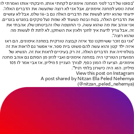
"בסופו של דבר לפני המחנה אימונים לקחתי אותו, חיבקתי אותו ואמרתי לו
'אתה נוסע למחנה אימונים, אבל אני לא רוצה שתעשה את הדברים האלה'.
ידעתי שהוא יודע לעשות את הדברים האלה גם ב-16 שלנו, אבל לא עושים
את הדברים האלה, בטח ובטח כשעוד לא שמת נעל פקקים במגרש בוגרים.
אני אוהב את מה שהוא עשה, כי החוצפה שלו והביטחון שלו, אהבתי את
זה, אבל צריך לדעת איך לחנך ולאזן את השחקן, לא לתת לו לעשות מה
שהוא רוצה".
"אני גם זוכר ששיחקנו נגד איזה קבוצה טורקית במחנה אימונים, הם ראו
איזה ילד קטן והוא עשה להם פשוט בית ספר, אי אפשר גם לראות את זה
בטלוויזיה את הדברים האלה, זה רק בעיניים לראות את זה. הנשיא של
המועדון הטורקי היה במחנה אימונים ואבי לוזון מן הסתם גם אוהב מחנה
אימונים, הציעו לו המון כסף, לצורך העניין 5 מיליון, אז אבי אמר לו 105
מיליון. הוא היה כישרון בלתי רגיל".
View this post on Instagram
A post shared by Nitzan Ella Peled Nehemya
(@nitzan_peled_nehemya)