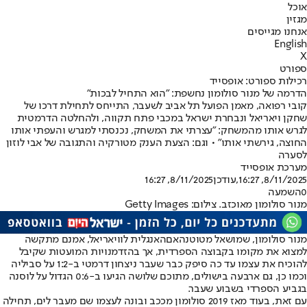
אוכל
מגזין
אנחנו מגייסים
English
X
ספורט
רכילות ספורט: אופסייד
הדרמה של מנור סולומון נחשפת: "הוא התחיל לבכות"
קובי רפואה, מאמן הפועל תל אביב לשעבר, התייחס לתחילת דרכו של
שחקן ויאריאל ונבחרת ישראל במכבי פתח תקווה, ולהחלטה הדרמטית
לגרש אותו מהמשחק: "עצרתי את המשחק, נכנסתי למגרש והעפתי אותו
החוצה, גירשתי אותו" • וגם: הצעת הענק מטורקיה והתגובה של אבי לוזון
לסערה
מערכת אופסייד
8/11/2025, 16:27
,עודכן
8/11/2025, 16:27
0
השמעה
מנור סולומון מאוכזב. צילום: Getty Images
מנור סולומון
, שמושאל מ
טוטנהאם
האנגלית לו
ויאריאל
, אמנם מתקשה
למצוא את מקומו בקבוצה הספרדית, אך בהזדמנויות המועטות שקיבל
להוכיח את עצמו עד כה סיפק כבר שעבר ניצחון דרמטי ב-1:2 על סביליה
וכמו כן, גם ארבעה בישולים, מתוכם שלושה הגיעו ב-0:6 הגדול על לוסנה
בגביע הספרדי בשבוע שעבר.
עם זאת, בעוד מאז 2019 סולומון מככב ובונה לעצמו שם מעבר לים, תחילה