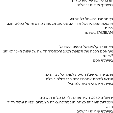
בהשקעה של 100 מיליון ₪
בשיתוף עיריית ירושלים
כך תחסכו בחשמל בלי להזיע
מהפכת האנרגיה של תדיראן: שליטה, אבטחת מידע וניהול אקלים חכם
בבית
בשיתוף TADIRAN
מאחורי הקלעים של הטעם הישראלי
איך אסם הפכה את תקופת הצנע והמחסור הקשה של שנות ה-40 למותג
לאומי?
בשיתוף אסם
אתם עוד לא שם? הטיסה למונדיאל כבר יצאה
יונדאי לוקחת אתכם לבמה הכי גדולה בעולם
בשיתוף יונדאי מבית כלמוביל
ירושלים 2040: העיר נערכת ל- 1.5 מליון תושבים
מנכ"לית העירייה מציגה תוכנית להשארת הצעירים ובניית עתיד הדור
הבא
בשיתוף עיריית ירושלים