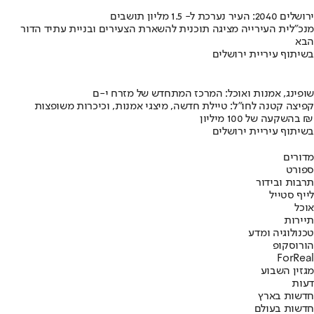
ירושלים 2040: העיר נערכת ל- 1.5 מליון תושבים
מנכ"לית העירייה מציגה תוכנית להשארת הצעירים ובניית עתיד הדור
הבא
בשיתוף עיריית ירושלים
שופינג, אמנות ואוכל: המרכז המתחדש של מזרח י-ם
קפיצה קטנה לחו"ל: טיילת חדשה, מיצגי אמנות, וכיכרות משופצות
בהשקעה של 100 מיליון ₪
בשיתוף עיריית ירושלים
מדורים
ספורט
תרבות ובידור
לייף סטייל
אוכל
תיירות
טכנולוגיה ומדע
הורוסקופ
ForReal
מגזין השבוע
דעות
חדשות בארץ
חדשות בעולם