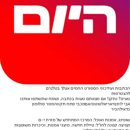
הכתבות ועידכוני הספורט החמים אצלך בטלגרם
להצטרפות
טעינו? נתקן! אם מצאתם טעות בכתבה, נשמח שתשתפו אותנו
אבי לוזון
ויאריאל
טוטנהאם
מכבי פתח תקווה
מנור סולומון
כדאי
להכיר
שופינג, אמנות ואוכל: המרכז המתחדש של מזרח י-ם
קפיצה קטנה לחו"ל: טיילת חדשה, מיצגי אמנות, וכיכרות משופצות