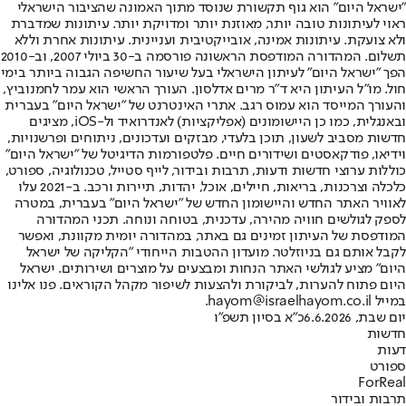
"ישראל היום" הוא גוף תקשורת שנוסד מתוך האמונה שהציבור הישראלי
ראוי לעיתונות טובה יותר, מאוזנת יותר ומדויקת יותר. עיתונות שמדברת
ולא צועקת. עיתונות אמינה, אובייקטיבית ועניינית. עיתונות אחרת וללא
תשלום. המהדורה המודפסת הראשונה פורסמה ב-30 ביולי 2007, וב-2010
הפך "ישראל היום" לעיתון הישראלי בעל שיעור החשיפה הגבוה ביותר בימי
חול. מו"ל העיתון היא ד"ר מרים אדלסון. העורך הראשי הוא עמר לחמנוביץ,
והעורך המייסד הוא עמוס רגב. אתרי האינטרנט של "ישראל היום" בעברית
ובאנגלית, כמו כן היישומונים (אפליקציות) לאנדרואיד ול-iOS, מציגים
חדשות מסביב לשעון, תוכן בלעדי, מבזקים ועדכונים, ניתוחים ופרשנויות,
וידיאו, פודקאסטים ושידורים חיים. פלטפורמות הדיגיטל של "ישראל היום"
כוללות ערוצי חדשות ודעות, תרבות ובידור, לייף סטייל, טכנולוגיה, ספורט,
כלכלה וצרכנות, בריאות, חיילים, אוכל, יהדות, תיירות ורכב. ב-2021 עלו
לאוויר האתר החדש והיישומון החדש של "ישראל היום" בעברית, במטרה
לספק לגולשים חוויה מהירה, עדכנית, בטוחה ונוחה. תכני המהדורה
המודפסת של העיתון זמינים גם באתר, במהדורה יומית מקוונת, ואפשר
לקבל אותם גם בניוזלטר. מועדון ההטבות הייחודי "הקליקה של ישראל
היום" מציע לגולשי האתר הנחות ומבצעים על מוצרים ושירותים. ישראל
היום פתוח להערות, לביקורת ולהצעות לשיפור מקהל הקוראים. פנו אלינו
במייל hayom@israelhayom.co.il.
יום שבת, 6.6.2026
כ"א בסיון תשפ"ו
חדשות
דעות
ספורט
ForReal
תרבות ובידור