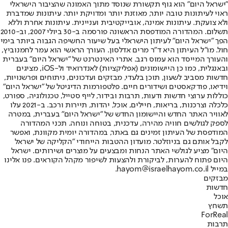
"ישראל היום" הוא גוף תקשורת שנוסד מתוך האמונה שהציבור הישראלי
ראוי לעיתונות טובה יותר, מאוזנת יותר ומדויקת יותר. עיתונות שמדברת
ולא צועקת. עיתונות אמינה, אובייקטיבית ועניינית. עיתונות אחרת וללא
תשלום. המהדורה המודפסת הראשונה פורסמה ב-30 ביולי 2007, וב-2010
הפך "ישראל היום" לעיתון הישראלי בעל שיעור החשיפה הגבוה ביותר בימי
חול. מו"ל העיתון היא ד"ר מרים אדלסון. העורך הראשי הוא עמר לחמנוביץ,
והעורך המייסד הוא עמוס רגב. אתרי האינטרנט של "ישראל היום" בעברית
ובאנגלית, כמו כן היישומונים (אפליקציות) לאנדרואיד ול-iOS, מציגים
חדשות מסביב לשעון, תוכן בלעדי, מבזקים ועדכונים, ניתוחים ופרשנויות,
וידיאו, פודקאסטים ושידורים חיים. פלטפורמות הדיגיטל של "ישראל היום"
כוללות ערוצי חדשות ודעות, תרבות ובידור, לייף סטייל, טכנולוגיה, ספורט,
כלכלה וצרכנות, בריאות, חיילים, אוכל, יהדות, תיירות ורכב. ב-2021 עלו
לאוויר האתר החדש והיישומון החדש של "ישראל היום" בעברית, במטרה
לספק לגולשים חוויה מהירה, עדכנית, בטוחה ונוחה. תכני המהדורה
המודפסת של העיתון זמינים גם באתר, במהדורה יומית מקוונת, ואפשר
לקבל אותם גם בניוזלטר. מועדון ההטבות הייחודי "הקליקה של ישראל
היום" מציע לגולשי האתר הנחות ומבצעים על מוצרים ושירותים. ישראל
היום פתוח להערות, לביקורת ולהצעות לשיפור מקהל הקוראים. פנו אלינו
במייל hayom@israelhayom.co.il.
מבזקים
חדשות
אוכל
תשחץ
ForReal
תרבות