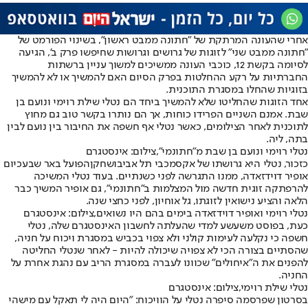
אחרי שהעונה המרתקת של "
חתונה ממבט ראשון
", בשינוי הפורמט של
"
חתונה ממבט שני
" לזוגות של גרושים וגרושות שחיפשו פרק ב', הגיעה
לסיומה ב
קשת 12
, כוכבי העונה ממשיכים למשוך עניין ברשתות
החברתיות על רקע ההחלטות בפרק הסיום האם להמשיך או לא להמשיך
בזוגיות שהחלו במסגרת התוכנית.
אחד הזוגות שהחליטו שלא להמשיך ביחד הם נטלי שילת רוימי ונועם בן
שבת. אמנם השניים הפרידו כוחות, אך הם נותרו בקשר טוב גם מחוץ
לתוכנית לאחר הצילומים, כאשר נטלי אף חשפה את החיבור בין נועם לבין
בתה, ליה.
נטלי רוימי ונועם בן שבת מ"חתונמי",צילום: אינסטגרם
כזכור, נטלי היא גרושתו של אקס
מכבי תל אביב
ושחקן
הפועל באר שבע
כיום
אופיר דוידזאדה, ממנו התגרשה לפני כשנתיים. בעוד נטלי המשיכה
להרפתקה זוגית חדשה מול המצלמות ב"
חתונמי
", גם אופיר המשיך כבר
הלאה והציע נישואין לזוגתו, גל אוחיון, לפני כחצי שנה.
נטלי רוימי ואופיר דוידזאדה בימים בהם היו נשואים,צילום: אינסטגרם
כעת, בפוסט משעשע למדי שהעלתה לחשבון האינסטגרם שלה, נטלי
חשפה כי נקלעה לעימות קולני ולא צפוי בכביש במסגרת ויכוח על חניה,
שהסתיים בצורה הכי לא צפויה שיכולה להיות - לאחר שנטלי החליטה
להפנים את ה"איחולים" שכוונו לעברה במסגרת הריב עם נהגת אחרת על
החניה.
נטלי שילת רוימי,צילום: אינסטגרם
בסרטון שפרסמה סיפרה נטלי על הוויכוח: "היום היה לי תאקל עם מישהי