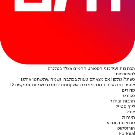
הכתבות ועידכוני הספורט החמים אצלך בטלגרם
להצטרפות
טעינו? נתקן! אם מצאתם טעות בכתבה, נשמח שתשתפו אותנו
אופיר דוידזאדה
חתונה ממבט ראשון
חתונה ממבט שני
חתונמי
קשת 12
מדורים
ספורט
תרבות ובידור
לייף סטייל
אוכל
תיירות
טכנולוגיה ומדע
הורוסקופ
ForReal