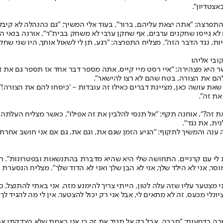
אצטדיון״.
פרצה: ״אתה יצאת עליהם, ברור״, בעוד אלי המשיך: ״גם כהנהלה לא קיבלת
 גייסו שחקנים ערבים, אף שחקן ערבי לא משחק בבית״ר״, אורנה בנאי הוסי
ריות, נגד הדבר הזה״. מצליח התפרצה: ״רגע, תן לי לשאול אותך, היו שני 
ובי אליהו
ר היא מצהירה: ״איי רסט מיי קייס, אתה מספר דבר אחד אז תספר גם את ז
להם את הצורה, בטח שהם לא רצו להישאר״.
ה שאת עושה כאן, מציינת דברים כאילו זה עובדות - ׳כיסחו להם את הצורה
את זה״.
 זה?״, אוחנה תקף: ״אל תנסי להלבין את זה אפילו״, כאשר מצליח העלתה
ית, את נגד״.
נה והמשיך לתקוף: ״הגיע הזמן שגם את, וגם את, גם אם אני חושב אחרת מכ
ית לי עם קרניים. התחושה שלי היא שהיא מדברת בהתנשאות ובפטרונות״. רי
מוסר, אני לא הילד שלך, אני לא הבן שלך ואני לא הדוד שלך״. מצליח הנסערת
 מצטער עליו שזה עלה לטון, הייתי צריך להימנע מזה. אני באתי להתנצל, כ
לי מכעס. זה לא מתאים לי, אבל אני רק יכול להצטער. אין לי מה להגיד לך
ה בדמעות: ״סבבה, אבל רק אל תגיד את זה כי אני באמת שלא הצדקתי את ב