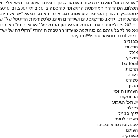
"ישראל היום" הוא גוף תקשורת שנוסד מתוך האמונה שהציבור הישראלי ראוי 
ת
ופרשנויות, וידיאו, פודקאסטים ושידורים חיים. פלטפורמות הדיגיטל של "ישרא
ב-2021 עלו לאוויר האתר החדש והיישומון החדש של "ישראל היום" בע
ואפשר לקבל אותם גם בניוזלטר. מועדון ההטבות הייחודי "הקליקה של ישרא
במייל hayom@israelhayom.co.il.
מבזקים
חדשות
אוכל
תשחץ
ForReal
תרבות
דעות
ספורט
מגזין
העיתון היומי
הורוסקופ
ישראל השבוע
כלכלה
לייף סטייל
מעריב לנוער
טכנולוגיה מדע וסביבה
העולם
משחקים