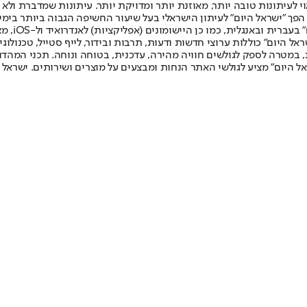
לעיתונות טובה יותר, מאוזנת יותר ומדויקת יותר. עיתונות שמדברת ולא צ
שלום. המהדורה המודפסת הראשונה פורסמה ב-30 ביולי 2007, וב-2010 הפך "ישראל היום" לעיתון הישראלי בעל שי
לחמנוביץ,
ל היום" כוללות ערוצי חדשות ודעות, תרבות ובידור, לייף סטייל, טכנולוגיה
ברית, במטרה לספק לגולשים חוויה מהירה, עדכנית, בטוחה ונוחה. תכני המה
ל היום" מציע לגולשי האתר הנחות ומבצעים על מוצרים ושירותים. ישראל 