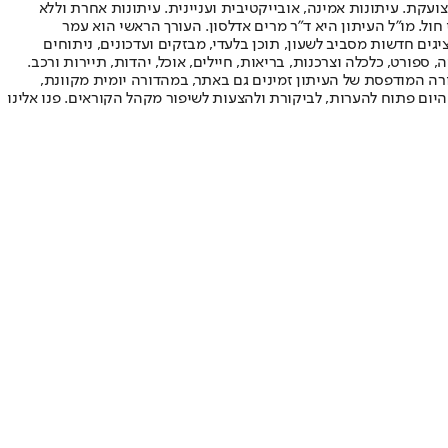
ועקת. עיתונות אמינה, אובייקטיבית ועניינית. עיתונות אחרת וללא
עור החשיפה הגבוה ביותר בימי חול. מו"ל העיתון היא ד"ר מרים אדלסון. העורך הראשי הוא עמר
 והעורך המייסד הוא עמוס רגב. אתרי האינטרנט של "ישראל היום" בעברית ובאנגלית, כמו כן היישומונים (אפליקציות) לאנדרואיד ול-iOS, מציגים חדשות מסביב לשעון, תוכן בלעדי, מבזקים ועדכונים, ניתוחים
, ספורט, כלכלה וצרכנות, בריאות, חיילים, אוכל, יהדות, תיירות ורכב.
דורה המודפסת של העיתון זמינים גם באתר, במהדורה יומית מקוונת,
היום פתוח להערות, לביקורת ולהצעות לשיפור מקהל הקוראים. פנו אלינו