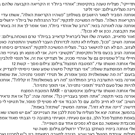
תדייקי״, מצליח טענה בתקיפות: ״אוהדי בית״ר זו הקריאה הקבועה שלהם ב
רינה מצליח,צילום: יוסי זליגר
אוחנה הסביר לשאר היושבים בשולחן: ״כשהיו הקריאות האלה״, אשתו עדי הת
הקריאות האלה״. מצליח המשיכה לתקוף: ״וכל ההנהלות של בית״ר ירושלים לא
אוחנה ענה לאורנה בנאי: ״הרוב של אוהדי בית״ר, ואני אומר לך את זה באח
את הקבוצה, נכון או לא נכון?״.
זאור סדאייב, הסערה שלו ושל ג'יבראיל קדאייב בבית"ר טרם נשכחה,צילום: ק
אוחנה השיב: ״נכון״, מצליח לא נתנה לכדורגלן העבר להמשיך והתפרצה כאש
לעזוב, הם לא רצו להישאר כבר״. מצליח המשיכה לתקוף: ״האוהדים כיסחו 
אוחנה הגיב בכעס גדול ותקיפות: ״תקשיבי רינה, אני לא מוצא חן בעיניי מ
חיילי צה״ל שמגינים גם על אוהדי סכנין, אל תצדיקי את זה, אל תנסי להלבין 
אלי אוחנה ואשתו עדי, "המטבח המנצח",צילום: צילום מסך - קשת 12
מצליח המופתעת שאלה: ״אני הצדקתי? מישהו שמע שאני ניסיתי להצדיק את
בזעם: ״זה מה ששמאלנית כמוך אומרת, אל תגידי ׳תומכי נתניהו׳, את שמאלנ
אורנה בנאי התערבה בריב המתלהט: ״מה רע בשמאלנות? זו קללה?״, אוחנה ע
להיות שכל פעם להגיד ׳תומכי נתניהו׳, אני תומך נתניהו״.
אלי אוחנה ואשתו עדי,צילום: אינסטגרם - MKR המטבח המנצח
אורנה בנאי תקפה: ״אתה תומך בעבריין כן?״, אוחנה ענה: ״כן? אז את נרא
השיב: ״אני לא חייב כלום, עם כל הכבוד אני לא מטיף לך מוסר, אל תטיפי לי 
דרשה: ״רינה את לא זזה!״, אוחנה המשיך: ״שתזוז! באמת״.
בהמשך, אוחנה יצא אל מצליח על מנת ללבן את העניינים: ״אם יש משהו שאני
באמת מתנצל מכל הלב, גם אם טעיתי, וטעיתי בתגובה כי הגבתי מאוד אמוציונ
מכובדת שאפשר, גם אם לא נסכים אחד עם השנייה״.
אלי אוחנה בימיו כשחקן בבית"ר ירושלים,צילום: משה שי
מצליח, אוהדת הפועל באר שבע, הגיבה לסערה במשחק בין ב״ש לסכנין ואמר