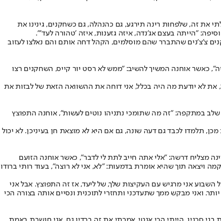
י את זה, שלפחות רינה תירגע, גם כהנהלה, גם כשחקנים, גינינו את
פה: ״הייתה בעצם אג׳נדה, איזה גזענות, איזה ׳טהורה לעד׳״.
שחקנים צ׳צ׳נים שהתברר שהם מוסלמים, הקהל דחה אותם והם נאלצו לעזוב
ה״, כאשר אוחנה המשיך להשיב: ״ממש לא רסט יור קייס, השחקנים רצו
!׳, את לא יודעת מה היה בכלל, אני דוחה את ההשוואה הזאת של לבזות את
 שלב במתקפה: ״זה מה שתומכי נתניהו נוטים לעשות״, אוחנה התפוצץ
ן, תלמדו לכבד גם דעה שונה, גם אם היא לא מוצאת חן בעיניכן. לא יכול
נה מצליח דרשה: ״אלי אתה חייב לתת לי לדבר״, כאשר אוחנה הזועם
 קמה ויצאה תוך שהיא אומרת בדמעות: ״לא, אני לא רוצה״, בעוד רותי ברודו
ל השבוע אני מרגיש עם העקיצות שלך, של ליעד, אז זה התפוצץ. אבל אני
 יותר. ואני מבקש ממך שתעדכני ותחזרי לתוכנית ונסיים אותה בצורה הכי
ני סכנין, הייתי הכי אנטי. אמרתי את זה ברדיו גם, אני חושבת באמת