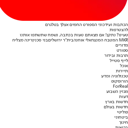
הכתבות ועידכוני הספורט החמים אצלך בטלגרם
להצטרפות
טעינו? נתקן! אם מצאתם טעות בכתבה, נשמח שתשתפו אותנו
MKR המטבח המנצח
אלי אוחנה
בית"ר ירושלים
בני סכנין
רינה מצליח
מדורים
ספורט
תרבות ובידור
לייף סטייל
אוכל
תיירות
טכנולוגיה ומדע
הורוסקופ
ForReal
מגזין השבוע
דעות
חדשות בארץ
חדשות בעולם
פוליטי
ביטחוני
חינוך
בריאות