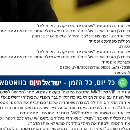
אלי אוחנה מתפוצץ: ״שמאלנית! מצדיקה ביזוי חיילים״
כדורגלן העבר האגדי של בית״ר ירושלים יצא מכליו אחרי ויכוח עם עיתונאית
אלי אוחנה. "רצה שאגיע לבני יהודה". צילום: אורן בן חקון
רכילות ספורט: אופסייד
ספורט
אלי אוחנה מתפוצץ: ״שמאלנית! מצדיקה ביזוי חיילים״
כדורגלן העבר האגדי של בית״ר ירושלים יצא מכליו אחרי ויכוח עם עיתונאית
מערכת אופסייד
6/8/2025, 08:02
,עודכן
7/8/2025, 08:00
0
השמעה
עונת ה-VIP של “
MKR המטבח המנצח
״ ב
קשת 12
תגיע מחר (חמישי) לשיאה
של העונה עם עימות חזיתי בין כדורגלן העבר האגדי של
בית"ר ירושלים
,
אלי 
אוחנה התייחס תחילה לעובדה שאוהדיה של
בני סכנין
ביזו את ההמנון מספר 
ה-7.10, זה היה לפני מה שקרה עם הפועל באר שבע, הם עשו את זה כבר כמה פעמים שביזו את חיילי צה״ל, ביזו את ההמנון, ואני לא יכול לסבול את זה״.
אלי אוחנה ואשתו עדי,צילום: MKR המטבח המנצח - אינסטגרם
רינה מצליח השיבה: ״תגיד, וכשאוהדי בית״ר צועקים ׳שיישרף לכם הכפר׳ ו׳מ
את ההמנון ולבזות את חיילי צה״ל זה ממש לא אותו הדבר״.
מצליח טענה: ״בעיניי זה אותו הדבר כמו שעולים שחקנים ואומרים להם ׳מוות 