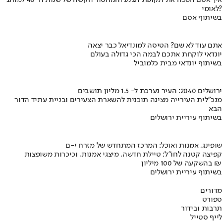
לאומי?
בשיתוף אסם
אתם עוד לא שם? הטיסה למונדיאל כבר יצאה
יונדאי לוקחת אתכם לבמה הכי גדולה בעולם
בשיתוף יונדאי מבית כלמוביל
ירושלים 2040: העיר נערכת ל- 1.5 מליון תושבים
מנכ"לית העירייה מציגה תוכנית להשארת הצעירים ובניית עתיד הדור
הבא
בשיתוף עיריית ירושלים
שופינג, אמנות ואוכל: המרכז המתחדש של מזרח י-ם
קפיצה קטנה לחו"ל: טיילת חדשה, מיצגי אמנות, וכיכרות משופצות
בהשקעה של 100 מיליון ₪
בשיתוף עיריית ירושלים
מדורים
ספורט
תרבות ובידור
לייף סטייל