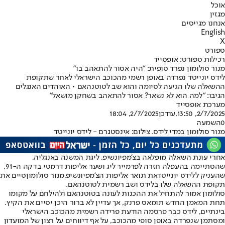
אוכל
מגזין
אנחנו מגייסים
English
X
ספורט
רכילות ספורט: אופסייד
מנור סולומון נפרד סופית: "היה אסור להתאהב בו"
לידס יונייטד נפרדה באופן רשמי מהכוכב הישראלי לאחר שתקופת
ההשאלה שלו הגיעה לסיומה והוא שב לטוטנהאם • האוהדים האנגלים
הגיבו: "למה הוא לא נשאר? אסור להתאהב בשחקן מושאל"
מערכת אופסייד
2/7/2025, 13:50
,עודכן
2/7/2025, 18:04
0
השמעה
מנור סולומון במדי לידס. צילום: אינסטגרם - לידס יונייטד
אחרי עונת השאלה מופלאה בצ'מפיונשיפ, ליגת המשנה באנגליה,
שהסתיימה בהעפלה חזרה לפרמייר ליג ושער אליפות דרמטי בדקה ה-91,
שהעניק ל
לידס יונייטד
את תואר אליפות הצ'מפיונשיפ,
מנור סולומון
סיים את
תקופת ההשאלה שלו בלידס ושב רשמית ל
טוטנהאם
.
סולומון אמור להתחיל את ההכנות לעונה בטוטנהאם ולהילחם על מקומו
תחת המאמן החדש תומאס פרנק, אך עדיין לא ברור היכן יסיים את הקיץ.
בינתיים, לידס כבר פרסמה הודעת פרידה רשמית מהכוכב הישראלי
ומסתמן שנפרדה באופן סופי מהכוכב, על אף דיווחים על רצון של המועדון