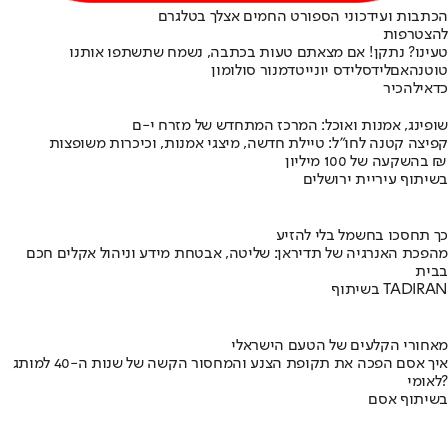
הכתבות ועידכוני הספורט החמים אצלך בטלגרם
להצטרפות
טעינו? נתקן! אם מצאתם טעות בכתבה, נשמח שתשתפו אותנו
טוטנהאם
לידס
לידס יונייטד
מנור סולומון
כדאי
להכיר
שופינג, אמנות ואוכל: המרכז המתחדש של מזרח י-ם
קפיצה קטנה לחו"ל: טיילת חדשה, מיצגי אמנות, וכיכרות משופצות
בהשקעה של 100 מיליון ₪
בשיתוף עיריית ירושלים
כך תחסכו בחשמל בלי להזיע
מהפכת האנרגיה של תדיראן: שליטה, אבטחת מידע וניהול אקלים חכם
בבית
בשיתוף TADIRAN
מאחורי הקלעים של הטעם הישראלי
איך אסם הפכה את תקופת הצנע והמחסור הקשה של שנות ה-40 למותג
לאומי?
בשיתוף אסם