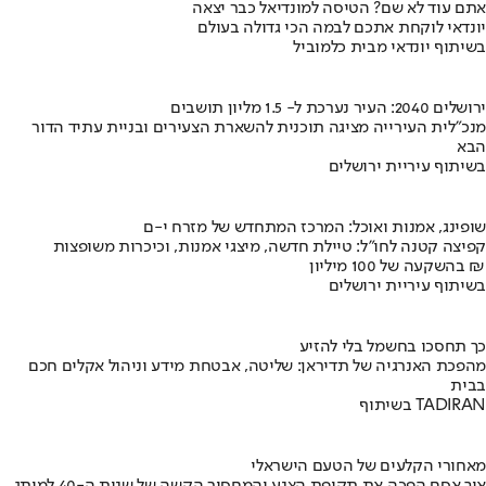
אתם עוד לא שם? הטיסה למונדיאל כבר יצאה
יונדאי לוקחת אתכם לבמה הכי גדולה בעולם
בשיתוף יונדאי מבית כלמוביל
ירושלים 2040: העיר נערכת ל- 1.5 מליון תושבים
מנכ"לית העירייה מציגה תוכנית להשארת הצעירים ובניית עתיד הדור
הבא
בשיתוף עיריית ירושלים
שופינג, אמנות ואוכל: המרכז המתחדש של מזרח י-ם
קפיצה קטנה לחו"ל: טיילת חדשה, מיצגי אמנות, וכיכרות משופצות
בהשקעה של 100 מיליון ₪
בשיתוף עיריית ירושלים
כך תחסכו בחשמל בלי להזיע
מהפכת האנרגיה של תדיראן: שליטה, אבטחת מידע וניהול אקלים חכם
בבית
בשיתוף TADIRAN
מאחורי הקלעים של הטעם הישראלי
איך אסם הפכה את תקופת הצנע והמחסור הקשה של שנות ה-40 למותג