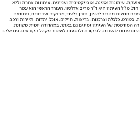
ועקת. עיתונות אמינה, אובייקטיבית ועניינית. עיתונות אחרת וללא
עור החשיפה הגבוה ביותר בימי חול. מו"ל העיתון היא ד"ר מרים אדלסון. העורך הראשי הוא עמר
 והעורך המייסד הוא עמוס רגב. אתרי האינטרנט של "ישראל היום" בעברית ובאנגלית, כמו כן היישומונים (אפליקציות) לאנדרואיד ול-iOS, מציגים חדשות מסביב לשעון, תוכן בלעדי, מבזקים ועדכונים, ניתוחים
, ספורט, כלכלה וצרכנות, בריאות, חיילים, אוכל, יהדות, תיירות ורכב.
דורה המודפסת של העיתון זמינים גם באתר, במהדורה יומית מקוונת,
היום פתוח להערות, לביקורת ולהצעות לשיפור מקהל הקוראים. פנו אלינו