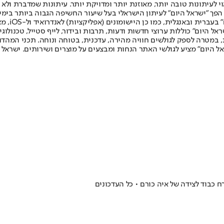
לעיתונות טובה יותר, מאוזנת יותר ומדויקת יותר. עיתונות שמדברת ולא צ
שלום. המהדורה המודפסת הראשונה פורסמה ב-30 ביולי 2007, וב-2010 הפך "ישראל היום" לעיתון הישראלי בעל שי
לחמנוביץ,
ל היום" כוללות ערוצי חדשות ודעות, תרבות ובידור, לייף סטייל, טכנולוגיה
ברית, במטרה לספק לגולשים חוויה מהירה, עדכנית, בטוחה ונוחה. תכני המה
ל היום" מציע לגולשי האתר הנחות ומבצעים על מוצרים ושירותים. ישראל 
ח כבוד לצידה של איה כורם • כל העדכונים