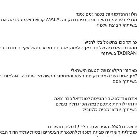
חלון ההזדמנויות בכפר גנים נסגר
קבוצת אלמוג מציגה את פרויקט MALA: מגדלי הפרימיום האחרונים בפתח תקווה
בשיתוף קבוצת אלמוג
כך תחסכו בחשמל בלי להזיע
מהפכת האנרגיה של תדיראן: שליטה, אבטחת מידע וניהול אקלים חכם בבי
בשיתוף TADIRAN
מאחורי הקלעים של הטעם הישראלי
איך אסם הפכה את תקופת הצנע והמחסור הקשה של שנות ה-40 למותג לאומי?
בשיתוף אסם
אתם עוד לא שם? הטיסה למונדיאל כבר יצאה
יונדאי לוקחת אתכם לבמה הכי גדולה בעולם
בשיתוף יונדאי מבית כלמוביל
ירושלים 2040: העיר נערכת ל- 1.5 מליון תושבים
מנכ"לית העירייה מציגה תוכנית להשארת הצעירים ובניית עתיד הדור הבא