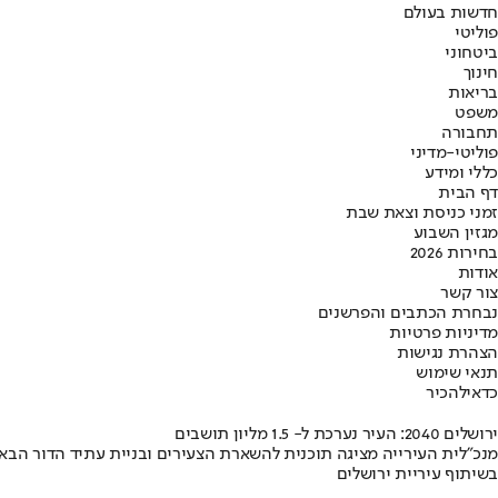
חדשות בעולם
פוליטי
ביטחוני
חינוך
בריאות
משפט
תחבורה
פוליטי-מדיני
כללי ומידע
דף הבית
זמני כניסת וצאת שבת
מגזין השבוע
בחירות 2026
אודות
צור קשר
נבחרת הכתבים והפרשנים
מדיניות פרטיות
הצהרת נגישות
תנאי שימוש
כדאי
להכיר
ירושלים 2040: העיר נערכת ל- 1.5 מליון תושבים
מנכ"לית העירייה מציגה תוכנית להשארת הצעירים ובניית עתיד הדור הבא
בשיתוף עיריית ירושלים