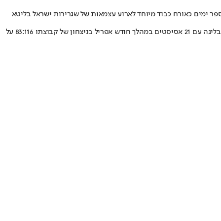
ספר ימים כאורח כבוד מיוחד לארוע עצמאות של שגרירות ישראל בליטא
עבו (24, 1.88) שהצטרף לקבוצת נבז׳יס הליטאית באמצע העונה הפך עד מהרה לאחד הבולטים בשורותיה ובין היתר שבר את שיא האסיסטים למשחק בליגה עם 21 אסיסטים במהלך חודש אפריל בניצחון של קבוצתו 83:116 על