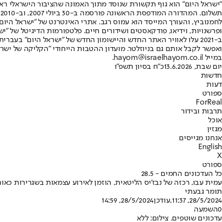
"ישראל היום" הוא גוף תקשורת שנוסד מתוך האמונה שהציבור הישראלי ראוי 
ת
ופרשנויות, וידיאו, פודקאסטים ושידורים חיים. פלטפורמות הדיגיטל של "ישרא
ב-2021 עלו לאוויר האתר החדש והיישומון החדש של "ישראל היום" בע
ואפשר לקבל אותם גם בניוזלטר. מועדון ההטבות הייחודי "הקליקה של ישרא
במייל hayom@israelhayom.co.il.
יום שבת, 13.6.2026
כ"ח בסיון תשפ"ו
חדשות
דעות
ספורט
ForReal
תרבות ובידור
אוכל
מגזין
אנחנו מגייסים
English
X
ספורט
כל העדכונים החמים - 28.5
עמית עבו, רכזה של נבז'יס הליטאית, הוזמן לאירוע עצמאות בשגרירות כאור
תומר גבעתי
28/5/2024, 11:37
,עודכן
28/5/2024, 14:59
0
השמעה
עדכונים שוטפים. צילום: ללא