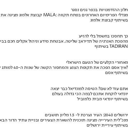
חלון ההזדמנויות בכפר גנים נסגר
קבוצת אלמוג מציגה את פרויקט MALA: מגדלי הפרימיום האחרונים בפתח תקווה
בשיתוף קבוצת אלמוג
כך תחסכו בחשמל בלי להזיע
מהפכת האנרגיה של תדיראן: שליטה, אבטחת מידע וניהול אקלים חכם בבי
בשיתוף TADIRAN
מאחורי הקלעים של הטעם הישראלי
איך אסם הפכה את תקופת הצנע והמחסור הקשה של שנות ה-40 למותג לאומי?
בשיתוף אסם
אתם עוד לא שם? הטיסה למונדיאל כבר יצאה
יונדאי לוקחת אתכם לבמה הכי גדולה בעולם
בשיתוף יונדאי מבית כלמוביל
ירושלים 2040: העיר נערכת ל- 1.5 מליון תושבים
מנכ"לית העירייה מציגה תוכנית להשארת הצעירים ובניית עתיד הדור הבא
בשיתוף עיריית ירושלים