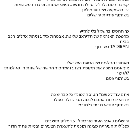
קפיצה קטנה לחו"ל: טיילת חדשה, מיצגי אמנות, וכיכרות משופצות
בהשקעה של 100 מיליון ₪
בשיתוף עיריית ירושלים
כך תחסכו בחשמל בלי להזיע
מהפכת האנרגיה של תדיראן: שליטה, אבטחת מידע וניהול אקלים חכם
בבית
בשיתוף TADIRAN
מאחורי הקלעים של הטעם הישראלי
איך אסם הפכה את תקופת הצנע והמחסור הקשה של שנות ה-40 למותג
לאומי?
בשיתוף אסם
אתם עוד לא שם? הטיסה למונדיאל כבר יצאה
יונדאי לוקחת אתכם לבמה הכי גדולה בעולם
בשיתוף יונדאי מבית כלמוביל
ירושלים 2040: העיר נערכת ל- 1.5 מליון תושבים
מנכ"לית העירייה מציגה תוכנית להשארת הצעירים ובניית עתיד הדור