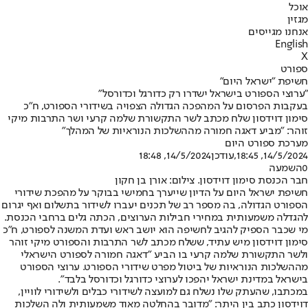
אוכל
מגזין
אנחנו מגייסים
English
X
ספורט
חשיפת "ישראל היום"
"ערוצי הספורט בישראל ישדרו רק כדורגל וכדורסל"
בעקבות הפרסום על המהפכה הגדולה הצפויה בשידורי הספורט, ח"כ
סימון דוידסון שלח מכתב לשר התקשורת שלמה קרעי ושר התרבות מיקי
זוהר: "מביע דאגה חמורה מההשלכות הנוראיות של המהלך"
מערכת ספורט היום
14/5/2024, 18:45
,עודכן
14/5/2024, 18:48
0
השמעה
חבר הכנסת סימון דוידסון. צילום: אורן בן חקון
חשיפת ישראל היום על הדיון שייערך בחמישי בבוקר על מהפכת שידורי
הספורט הגדולה
, בה מספר רב של תכנים יעברו לשידור בתשלום ואף יגרום
להגדלה משמעותית במחירי חבילות הערוצים, הכתה גלים ברחבי הכנסת.
מי שכבר הספיק להגיב לחשיפה הוא יושב ראש ועדת המשנה לספורט, ח"כ
סימון דוידסון מיש עתיד, ששלח מכתב לשר התרבות והספורט מיקי זוהר
ולשר התקשורת שלמה קרעי בו הביע "דאגה חמורה לספורט הישראלי
מההשלכות הנוראיות של ביטול מפרט שידורי הספורט. ערוצי הספורט
בישראל במדינת ישראל יהפכו לערוצי כדורגל וכדורסל בלבד".
במכתבו, שהעתק שלו נשלח גם למועצה לשידורי כבלים ולשידורי לוויין,
דוידסון כתב בין היתר: "מדובר בהחלטה מאוד משמעותית ולה השלכות