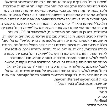
"ישראל היום" הוא גוף תקשורת שנוסד מתוך האמונה שהציבור הישראלי
ראוי לעיתונות טובה יותר, מאוזנת יותר ומדויקת יותר. עיתונות שמדברת
ולא צועקת. עיתונות אמינה, אובייקטיבית ועניינית. עיתונות אחרת וללא
תשלום. המהדורה המודפסת הראשונה פורסמה ב-30 ביולי 2007, וב-2010
הפך "ישראל היום" לעיתון הישראלי בעל שיעור החשיפה הגבוה ביותר בימי
חול. מו"ל העיתון היא ד"ר מרים אדלסון. העורך הראשי הוא עמר לחמנוביץ,
והעורך המייסד הוא עמוס רגב. אתרי האינטרנט של "ישראל היום" בעברית
ובאנגלית, כמו כן היישומונים (אפליקציות) לאנדרואיד ול-iOS, מציגים
חדשות מסביב לשעון, תוכן בלעדי, מבזקים ועדכונים, ניתוחים ופרשנויות,
וידיאו, פודקאסטים ושידורים חיים. פלטפורמות הדיגיטל של "ישראל היום"
כוללות ערוצי חדשות ודעות, תרבות ובידור, לייף סטייל, טכנולוגיה, ספורט,
כלכלה וצרכנות, בריאות, חיילים, אוכל, יהדות, תיירות ורכב. ב-2021 עלו
לאוויר האתר החדש והיישומון החדש של "ישראל היום" בעברית, במטרה
לספק לגולשים חוויה מהירה, עדכנית, בטוחה ונוחה. תכני המהדורה
המודפסת של העיתון זמינים גם באתר, במהדורה יומית מקוונת, ואפשר
לקבל אותם גם בניוזלטר. מועדון ההטבות הייחודי "הקליקה של ישראל
היום" מציע לגולשי האתר הנחות ומבצעים על מוצרים ושירותים. ישראל
היום פתוח להערות, לביקורת ולהצעות לשיפור מקהל הקוראים. פנו אלינו
במייל hayom@israelhayom.co.il.
יום שבת, 6.6.2026
כ"א בסיון תשפ"ו
חדשות
דעות
ספורט
ForReal
תרבות ובידור