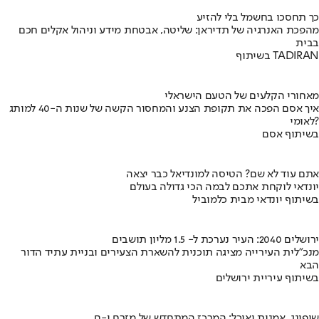
כך תחסכו בחשמל בלי להזיע
מהפכת האנרגיה של תדיראן: שליטה, אבטחת מידע וניהול אקלים חכם
בבית
בשיתוף TADIRAN
מאחורי הקלעים של הטעם הישראלי
איך אסם הפכה את תקופת הצנע והמחסור הקשה של שנות ה-40 למותג
לאומי?
בשיתוף אסם
אתם עוד לא שם? הטיסה למונדיאל כבר יצאה
יונדאי לוקחת אתכם לבמה הכי גדולה בעולם
בשיתוף יונדאי מבית כלמוביל
ירושלים 2040: העיר נערכת ל- 1.5 מליון תושבים
מנכ"לית העירייה מציגה תוכנית להשארת הצעירים ובניית עתיד הדור
הבא
בשיתוף עיריית ירושלים
שופינג, אמנות ואוכל: המרכז המתחדש של מזרח י-ם