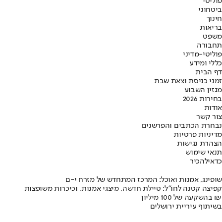
פוליטי
ביטחוני
חינוך
בריאות
משפט
תחבורה
פוליטי-מדיני
כללי ומידע
דף הבית
זמני כניסת וצאת שבת
מגזין השבוע
בחירות 2026
אודות
צור קשר
נבחרת הכתבים והפרשנים
מדיניות פרטיות
הצהרת נגישות
תנאי שימוש
כדאי
להכיר
שופינג, אמנות ואוכל: המרכז המתחדש של מזרח י-ם
קפיצה קטנה לחו"ל: טיילת חדשה, מיצגי אמנות, וכיכרות משופצות
בהשקעה של 100 מיליון ₪
בשיתוף עיריית ירושלים