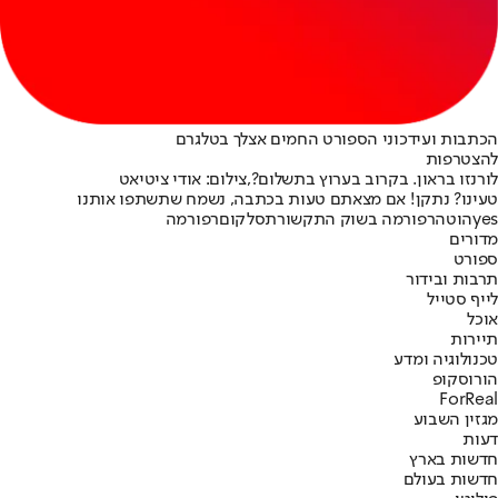
הכתבות ועידכוני הספורט החמים אצלך בטלגרם
להצטרפות
לורנזו בראון. בקרוב בערוץ בתשלום?,צילום: אודי ציטיאט
טעינו? נתקן! אם מצאתם טעות בכתבה, נשמח שתשתפו אותנו
yes
הוט
הרפורמה בשוק התקשורת
סלקום
רפורמה
מדורים
ספורט
תרבות ובידור
לייף סטייל
אוכל
תיירות
טכנולוגיה ומדע
הורוסקופ
ForReal
מגזין השבוע
דעות
חדשות בארץ
חדשות בעולם