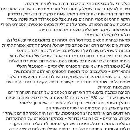
בגלל ירי על מפגינים בתקופה שבה היה השר לענייני אירלנד.
סיבות לא לאהוב את ישראל קיימות בכל מערב אירופה. באירופה המערבית
מהדורות החדשות שונות מאוד מאלו שאתם מקבלים בישראל, ובמרכזן
היקף ההרס ומספרי ההרוגים בעזה. אבל כאן אירלנד קצת שונה: בעידן
וביבשת שבהם הספורט שומר על ניטרליות כמעט פנאטית, הספורט האירי
תופס עמדה אנטי ישראלית. מעמיד את עצמו בחזית.
דגל אירלנד,צילום: אי.פי.אי
מחאת נבחרת הנשים בכדורסל היא זניחה גם במושגים איריים, אבל 221
ספורטאים אירים חתמו על מכתב נגד ישראל. והסיבה דווקא אמורה להיות
מובנת לישראלים שגדלו על הפועל-מכבי-בית"ר. באירלנד בהחלט
מערבבים פוליטיקה בספורט. הצד הכי אנטי־ישראלי של הסקאלה הוא
בענפי ספורט שכנראה אינכם צופים בהם. התאחדות הספורט הגאלית
(GA) שמנהלת את שני ענפי הספורט הלאומיים - הפוטבול הגאלי
וההארלינג - כשלעצמם אולי תופעת הספורט האותנטית והמרגשת
באירופה. ענפים מלהיבים שמשוחקים באירלנד בלבד מול עשרות אלפי
צופים על ידי שחקנים חובבנים, וקשורים בנפש הקולקטיבית של תנועת
העצמאות האירית.
הסיבה נכתבה בדם. אחד האירועים המכוננים של תנועת השחרור "יום
ראשון השחור" של 1920 - היה רצח 14 מפגינים על ידי מיליציות בריטיות
במהלך משחק פוטבול גאלי בין דבלין לטיפררי באצטדיון הלאומי
קרוק־פארק. בין הנרצחים היו שניים מהשחקנים.
האירועים הביאו לתקנה 27 המפורסמת. עד 1971 היה אסור לקיים משחקי
ספורט בריטיים - כמו רוגבי וכדורגל - במתקני הספורט של ההתאחדות
הגאלית התמיכה בפלשתינים במשחקי הפוטבול הגאלי רחבת היקף -
דגלים, עצומות, קמפיינים של גיוס כספים ואפילו משלחת שיצאה לגדה