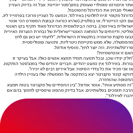
אתר אינטרנט פופולרי שעוסק במנצ'סטר יונייטד. אבל זה בדיוק העניין
שאולי מבחין את הכדורגל מהפוטבול.
כדורגל מקומי זניח לחלוטין באירלנד, וכמעט כל העניין מרוכז בפרמייר ליג,
עם הקו הנייטרלי, או בסלטיק (שהיא כנראה קבוצת הספורט הכי אנטי
ישראלית באירופה). ברמה הבינלאומית הכדורגל מאוד תקיף בקו האנטי
פוליטי, ודיווחים על המחאה האנטי־ישראלית של נבחרת הנערות האירית
נבעו מקצת פראנויה בתקשורת הישראלית. "לדעתי יש כאן גם לחץ
מהממשלה, שלא ממש מקיימת ניטרליות, ותנועה פופוליסטית
פרו־פלשתינית. וזה יוצר לחץ", מוסיף אודונל.
האם זו אנטישמיות?
"חלק יגידו שכן, ובכל תנועה תמיד תמצא אנשים כאלו. אבל בעיקר זו
בורות. באירלנד אין כמעט יהודים. חברים יהודים שלי במנצ'סטר הותקפו,
אז אני מכיר את כל צדדי הסיפור. אבל אירים רבים לא יכירו".
דווקא קונור מקגרגור יצא בהתקפה על הממשלה שלו בעניין הילדה
החטופה שהוחזרה.
"זה מפתיע אותי", אומר אודונל, "בין החסידים של מקגרגור בטוח תמצא
הרבה תומכים בפלשתינים. אבל בדיוק מהסוג שיפסיקו לתמוך בהם אם
יהגרו לאירלנד".