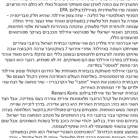
המערבית עם כוונה לארגן שם משחקי פוטבול גאלי. לא כולם היו מרוצים.
הפגנה פרו פלשתינית באירלנד,צילום: EPA
הסניף האולסטרי של הליגה - שזה צפון אירלנד, שהיא חלק מבריטניה -
אסרה על הנפת דגל פלשתין במשחקים ואוהד אחד נעצר. מייד החלה
עצומה להחזרת דגלי פלשתין, שזכתה במהירות לעשרות אלפי חתימות.
במכתב האנטי ישראלי של ספורטאי אירלנד מככבים בעיקר ספורטאים
מהענפים הללו.
ישי אברהמי ורוי גולדין הם שני שחקני נבחרת ישראל ברוגבי צעירים
ששיחקו העונה באירלנד. אחרי אירועי 7 באוקטובר ערכה הקבוצה שבה
שיחקו מחווה לנרצחים ולחטופים ובאופן כללי הם נתקלו ביחס מאוד אוהד
באת׳לון במרכז אירלנד שם הם משחקים. זה לא מפתיע. רוגבי הוא הענף
הכי פחות "לאומני" במדינה.
ברוגבי אירלנד משחקת בנבחרת מאוחדת של הדרום הקתולי וצפון אירלנד
שרובה פרוטסטנטית. באליפות העולם האחרונה אימץ הקהל העצום של
הנבחרת כהמנון את השיר "זומבי" של הקרנבריז - שיר מחאה על רצח שני
ילדים על ידי המחתרת האירית.
נבחרת ישראל נגד אירלנד,צילום: Renars Koris
התרחקות של קהל הרוגבי מלאומנות אירית עוררה כעס במדינה, אבל הצד
השני הוא כזה: הנבחרת האירית היא כרגע אדירה. בדרך לזכייה שנייה
רצופה בשש האומות. ומנצחים צוברים פופולריות.בהקשר המלחמה בעזה:
כמה שחקני עבר ברוגבי היו בין החותמים על מכתב המחאה נגד ישראל,
ביניהם טוני וורד, בן לאב יהודי שהיה כוכב גדול בשנות השמונים. אבל שום
שחקן עכשווי משמעותי לא היה שותף לעצומה.
באמצע נמצא הכדורגל. "הסנטימנט האנטי־ישראלי הוא חזק ובמשחקי
הליגה האירית מונפים הרבה דגלי פלשתין", אומר לי דייל אודונל - עורך