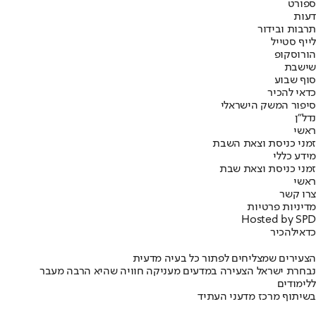
ספורט
דעות
תרבות ובידור
לייף סטייל
הורוסקופ
שישבת
סוף שבוע
כדאי להכיר
סיפור המשק הישראלי
נדל"ן
ראשי
זמני כניסת וצאת השבת
מידע כללי
זמני כניסת וצאת שבת
ראשי
צרו קשר
מדיניות פרטיות
Hosted by SPD
כדאי
להכיר
הצעירים שמצליחים לפתור כל בעיה מדעית
נבחרת ישראל הצעירה במדעים מעניקה חוויה שהיא הרבה מעבר
ללימודים
בשיתוף מרכז מדעני העתיד