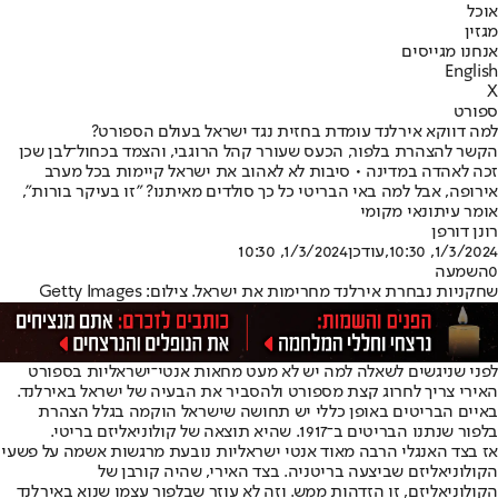
אוכל
מגזין
אנחנו מגייסים
English
X
ספורט
למה דווקא אירלנד עומדת בחזית נגד ישראל בעולם הספורט?
הקשר להצהרת בלפור, הכעס שעורר קהל הרוגבי, והצמד בכחול־לבן שכן
זכה לאהדה במדינה • סיבות לא לאהוב את ישראל קיימות בכל מערב
אירופה, אבל למה באי הבריטי כל כך סולדים מאיתנו? "זו בעיקר בורות",
אומר עיתונאי מקומי
רונן דורפן
1/3/2024, 10:30
,עודכן
1/3/2024, 10:30
0
השמעה
שחקניות נבחרת אירלנד מחרימות את ישראל. צילום: Getty Images
לפני שניגשים לשאלה למה יש לא מעט מחאות אנטי־ישראליות בספורט
האירי צריך לחרוג קצת מספורט ולהסביר את הבעיה של ישראל באירלנד.
באיים הבריטים באופן כללי יש תחושה שישראל הוקמה בגלל הצהרת
בלפור שנתנו הבריטים ב־1917. שהיא תוצאה של קולוניאליזם בריטי.
אז בצד האנגלי הרבה מאוד אנטי ישראליות נובעת מרגשות אשמה על פשעי
הקולוניאליזם שביצעה בריטניה. בצד האירי, שהיה קורבן של
הקולוניאליזם, זו הזדהות ממש. וזה לא עוזר שבלפור עצמו שנוא באירלנד