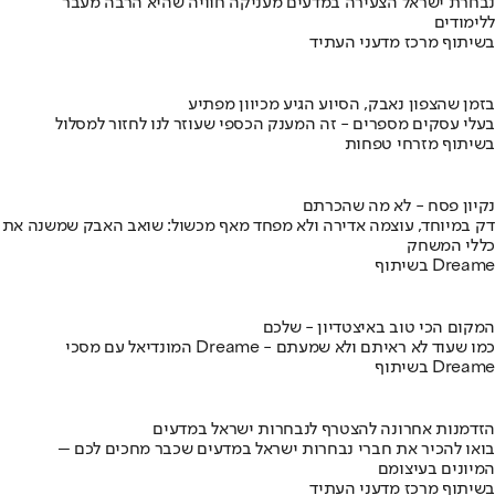
נבחרת ישראל הצעירה במדעים מעניקה חוויה שהיא הרבה מעבר
ללימודים
בשיתוף מרכז מדעני העתיד
בזמן שהצפון נאבק, הסיוע הגיע מכיוון מפתיע
בעלי עסקים מספרים - זה המענק הכספי שעוזר לנו לחזור למסלול
בשיתוף מזרחי טפחות
נקיון פסח - לא מה שהכרתם
דק במיוחד, עוצמה אדירה ולא מפחד מאף מכשול: שואב האבק שמשנה את
כללי המשחק
בשיתוף Dreame
המקום הכי טוב באיצטדיון - שלכם
המונדיאל עם מסכי Dreame - כמו שעוד לא ראיתם ולא שמעתם
בשיתוף Dreame
הזדמנות אחרונה להצטרף לנבחרות ישראל במדעים
בואו להכיר את חברי נבחרות ישראל במדעים שכבר מחכים לכם –
המיונים בעיצומם
בשיתוף מרכז מדעני העתיד