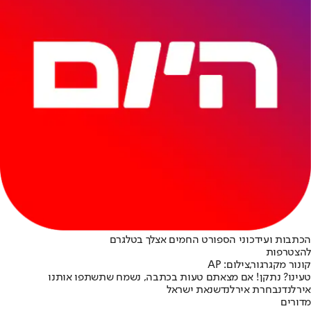
הכתבות ועידכוני הספורט החמים אצלך בטלגרם
להצטרפות
קונור מקגרגור,צילום: AP
טעינו? נתקן! אם מצאתם טעות בכתבה, נשמח שתשתפו אותנו
אירלנד
נבחרת אירלנד
שנאת ישראל
מדורים