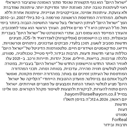
"ישראל היום" הוא גוף תקשורת שנוסד מתוך האמונה שהציבור הישראלי
ראוי לעיתונות טובה יותר, מאוזנת יותר ומדויקת יותר. עיתונות שמדברת
ולא צועקת. עיתונות אמינה, אובייקטיבית ועניינית. עיתונות אחרת וללא
תשלום. המהדורה המודפסת הראשונה פורסמה ב-30 ביולי 2007, וב-2010
הפך "ישראל היום" לעיתון הישראלי בעל שיעור החשיפה הגבוה ביותר בימי
חול. מו"ל העיתון היא ד"ר מרים אדלסון. העורך הראשי הוא עמר לחמנוביץ,
והעורך המייסד הוא עמוס רגב. אתרי האינטרנט של "ישראל היום" בעברית
ובאנגלית, כמו כן היישומונים (אפליקציות) לאנדרואיד ול-iOS, מציגים
חדשות מסביב לשעון, תוכן בלעדי, מבזקים ועדכונים, ניתוחים ופרשנויות,
וידיאו, פודקאסטים ושידורים חיים. פלטפורמות הדיגיטל של "ישראל היום"
כוללות ערוצי חדשות ודעות, תרבות ובידור, לייף סטייל, טכנולוגיה, ספורט,
כלכלה וצרכנות, בריאות, חיילים, אוכל, יהדות, תיירות ורכב. ב-2021 עלו
לאוויר האתר החדש והיישומון החדש של "ישראל היום" בעברית, במטרה
לספק לגולשים חוויה מהירה, עדכנית, בטוחה ונוחה. תכני המהדורה
המודפסת של העיתון זמינים גם באתר, במהדורה יומית מקוונת, ואפשר
לקבל אותם גם בניוזלטר. מועדון ההטבות הייחודי "הקליקה של ישראל
היום" מציע לגולשי האתר הנחות ומבצעים על מוצרים ושירותים. ישראל
היום פתוח להערות, לביקורת ולהצעות לשיפור מקהל הקוראים. פנו אלינו
במייל hayom@israelhayom.co.il.
יום ראשון, 12.4.2026
כ"ה בניסן תשפ"ו
חדשות
דעות
ספורט
ForReal
תרבות ובידור