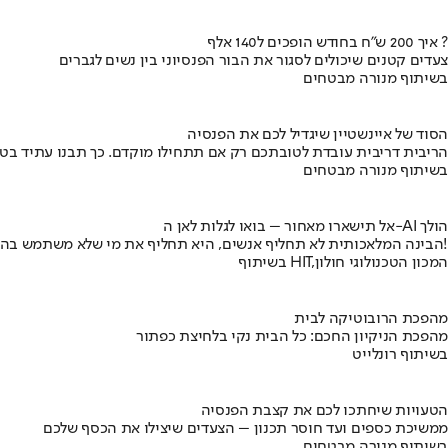
איך 200 ש"ח בחודש הופכים ל140 אלף ?
צעדים קטנים שיכולים לסגור את הבור הפנסיוני בין נשים לגברים
בשיתוף מנורה מבטחים
הסוד של איינשטיין שיגדיל לכם את הפנסיה
הריבית דריבית עובדת לטובתכם רק אם תתחילו מוקדם. כך תבנו עתיד בט
בשיתוף מנורה מבטחים
אל תישארו מאחור – בואו לגלות לאן ה-AI הולך
הבינה המלאכותית לא תחליף אנשים, היא תחליף את מי שלא משתמש בה!
בשיתוף HIT,המכון הטכנולוגי חולון
מהפכת הרובוטיקה לבית
מהפכת הניקיון החכם: כל הבית נקי בלחיצת כפתור
בשיתוף רונלייט
הטעויות שיחתכו לכם את קצבת הפנסיה
ממשיכת כספים ועד חוסר תכנון – הצעדים שיצילו את הכסף שלכם
בשיתוף מנורה מבטחים