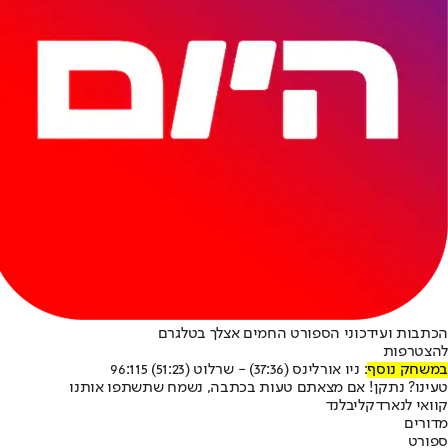
הכתבות ועידכוני הספורט החמים אצלך בטלגרם
להצטרפות
במשחק נוסף
: ניו אורלינס (37:36) - שרלוט (51:23) 96:115
טעינו? נתקן! אם מצאתם טעות בכתבה, נשמח שתשתפו אותנו
קוואי לנארד
קליבלנד
מדורים
ספורט