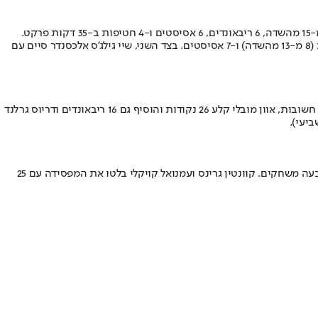
גם בלי פול ג'ורג' הפצוע, הקליפרס רשמו ניצחון מרשים בלוס אנג'לס הרבה בזכותו של קוואי לאונרד, שסיים עם שורה סטטיסטית של 32 נקודות עם 13 מ-15 מהשדה, 6 ריבאונדים, 6 אסיסטים ו-4 חטיפות ב-35 דקות פרקט.
הת'אנדר עוד עשו קולות של מאבק בתחילת הרבע השלישי, אבל אז המארחת יצאה לריצת 14:38 בדרך לניצחון הקליל. ראסל ווסטברוק הוסיף 24 נקודות (8 מ-13 מהשדה) ו-7 אסיסטים. בצד השני, שיי גילג'ס אלכסנדר סיים עם
הקאבס הבטיחו באופן רשמי את המקום בפלייאוף בלילה דרמטי במיוחד, שהסתיים עם שלשת ניצחון של אייזק אוקורו. דונובן מיצ'ל זרח עם 31 נקודות חשובות, אוון מובלי קלע 26 נקודות והוסיף גם 16 ריבאונדים ודריוס גרלנד
המגי'ק גילו עצבי ברזל והנחילו לניקס הפסד שלישי ברציפות. פאולו באנקרו קלע 21 נקודות, קול אנתוני הוסיף 18 למארחת, שרשמה ניצחון שלישי בארבעה משחקים. קוונטין גרינס ועמנואל קויקלי בלטו את המפסידה עם 25