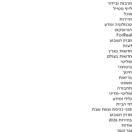
תרבות ובידור
לייף סטייל
אוכל
תיירות
טכנולוגיה ומדע
הורוסקופ
ForReal
מגזין השבוע
דעות
חדשות בארץ
חדשות בעולם
פוליטי
ביטחוני
חינוך
בריאות
משפט
תחבורה
פוליטי-מדיני
כללי ומידע
דף הבית
זמני כניסת וצאת שבת
מגזין השבוע
בחירות 2026
אודות
צור קשר