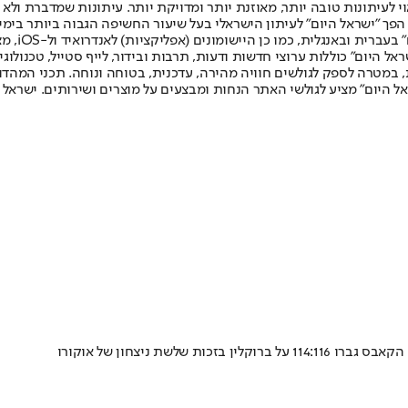
לעיתונות טובה יותר, מאוזנת יותר ומדויקת יותר. עיתונות שמדברת ולא צ
שלום. המהדורה המודפסת הראשונה פורסמה ב-30 ביולי 2007, וב-2010 הפך "ישראל היום" לעיתון הישראלי בעל שי
לחמנוביץ,
ל היום" כוללות ערוצי חדשות ודעות, תרבות ובידור, לייף סטייל, טכנולוגיה
ברית, במטרה לספק לגולשים חוויה מהירה, עדכנית, בטוחה ונוחה. תכני המה
ל היום" מציע לגולשי האתר הנחות ומבצעים על מוצרים ושירותים. ישראל 