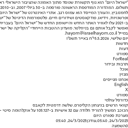
"ישראל היום" הוא גוף תקשורת שנוסד מתוך האמונה שהציבור הישראלי ראוי 
ת
ופרשנויות, וידיאו, פודקאסטים ושידורים חיים. פלטפורמות הדיגיטל של "ישרא
ב-2021 עלו לאוויר האתר החדש והיישומון החדש של "ישראל היום" בע
ואפשר לקבל אותם גם בניוזלטר. מועדון ההטבות הייחודי "הקליקה של ישרא
במייל hayom@israelhayom.co.il.
יום שלישי, 5.5.2026
י"ח באייר תשפ"ו
חדשות
דעות
ספורט
ForReal
תרבות ובידור
אוכל
מגזין
אנחנו מגייסים
English
X
ספורט
כדורסל עולמי
קוואי הרשים בניצחון הקליפרס, שלשה דרמטית לקאבס
הכוכב המשיך להוריד חלודה עם 32 אישיות ב-105:127 על אוקלהומה סיטי • הקאבס גברו 114:116 על ברוקלין בזכות שלשת ניצחון של אוקורו
מערכת ספורט היום
24/3/2023, 05:40
,עודכן
24/3/2023, 05:40
0
השמעה