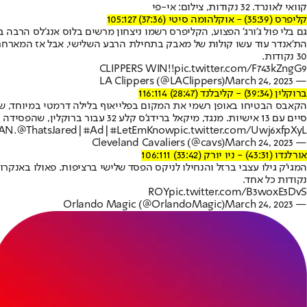
קוואי לאונרד. 32 נקודות, צילום: אי-פי
קליפרס (35:39) - אוקלהומה סיטי (37:36) 105:127
30 נקודות.
CLIPPERS WIN!!
pic.twitter.com/F743kZngG9
March 24, 2023
— LA Clippers (@LAClippers)
ברוקלין (39:34) - קליבלנד (28:47) 116:114
סיים עם 13 אישיות. מנגד, מיקאל ברידג'ס קלע 32 עבור ברוקלין, שהפסידה בפעם החמישית ברציפות וכעת גם המקום בפלייאוף כלל לא בטוח (מקום שביעי).
AN.
@ThatsJared
|
#Ad
|
#LetEmKnow
pic.twitter.com/Uwj6xfpXyL
March 24, 2023
— Cleveland Cavaliers (@cavs)
אורלנדו (43:31) - ניו יורק (33:42) 106:111
נקודות כל אחד.
ROY
pic.twitter.com/B3woxE3DvS
March 24, 2023
— Orlando Magic (@OrlandoMagic)