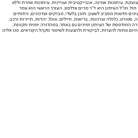
ועקת. עיתונות אמינה, אובייקטיבית ועניינית. עיתונות אחרת וללא
עור החשיפה הגבוה ביותר בימי חול. מו"ל העיתון היא ד"ר מרים אדלסון. העורך הראשי הוא עמר
 והעורך המייסד הוא עמוס רגב. אתרי האינטרנט של "ישראל היום" בעברית ובאנגלית, כמו כן היישומונים (אפליקציות) לאנדרואיד ול-iOS, מציגים חדשות מסביב לשעון, תוכן בלעדי, מבזקים ועדכונים, ניתוחים
, ספורט, כלכלה וצרכנות, בריאות, חיילים, אוכל, יהדות, תיירות ורכב.
דורה המודפסת של העיתון זמינים גם באתר, במהדורה יומית מקוונת,
היום פתוח להערות, לביקורת ולהצעות לשיפור מקהל הקוראים. פנו אלינו