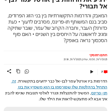
אל תבורי?
המאבק והדרמות התקשורתיות בין בני הזוג הפרודים,
סביב בנם המשותף תו-פרינס, מסרבים לדעוך • כעת
כדורגלן העבר, וחברה הקרוב של עמר, שובר שתיקה
ומגיב לראשונה על היחסים בין השניים • האם סוף
הסכסוך נראה באופק?
רותם רוזנסקי
31/1/2023, 10:30
,
עודכן
31/1/2023, 21:18
7
הדרמות ביו אורטל עמר לבן-אל כבר ידועים בתקשורת. 
זה 
התחיל בהקלטות שלו שפורסמו בו הוא משמיץ את בנו 
תו-פרינס
, המשיך להתנצלות ונגרר לאלפי תגובות שניסו להבין 
איך אבא לא מתעקש לראות את הילד שלו.