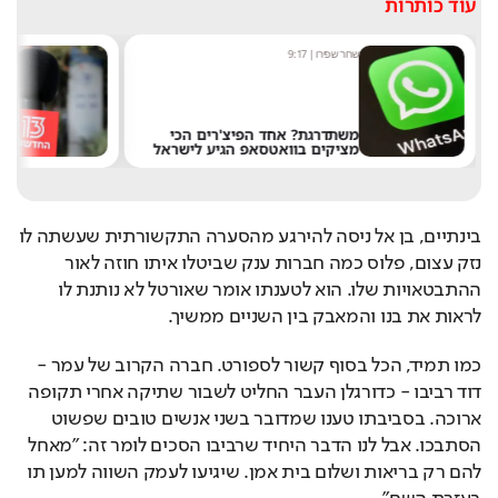
עוד כותרות
שחר שפירו
|
9:17
מערכ
משתדרגת? אחד הפיצ'רים הכי
מציקים בוואטסאפ הגיע לישראל
את 
בינתיים, בן אל ניסה להירגע מהסערה התקשורתית שעשתה לו 
נזק עצום, פלוס כמה חברות ענק שביטלו איתו חוזה לאור 
ההתבטאויות שלו. הוא לטענתו אומר שאורטל לא נותנת לו 
לראות את בנו והמאבק בין השניים ממשיך.
כמו תמיד, הכל בסוף קשור לספורט. חברה הקרוב של עמר - 
דוד רביבו - כדורגלן העבר החליט לשבור שתיקה אחרי תקופה 
ארוכה. בסביבתו טענו שמדובר בשני אנשים טובים שפשוט 
הסתבכו. אבל לנו הדבר היחיד שרביבו הסכים לומר זה: "מאחל 
להם רק בריאות ושלום בית אמן. שיגיעו לעמק השווה למען תו 